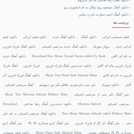
دانلود آهنگ رضا صادقی به نام عزیزوم
دانلود آهنگ مسعود روح نیکان به نام اینجوری نرو
دانلود آهنگ احمد سلو به نام رد تماس
برچسب ها
فیلم سینمایی ایرانی
دانلود آهنگ
دانلود آهنگ جدید
دانلود فیلم ایرانی
دانلود فیلم
ایرانی جدید
پرواز موزیک
دانلود آهنگ جدید مرتضی اشرفی
دانلود آهنگ فرزاد فرزین
به نام ای کاش
Download New Music Farzad Farzin called Ey Kash
دانلود آهنگ جدید
فرزاد فرزین بنام ای کاش
دانلود جدیدترین آهنگ فرزاد فرزین
فرزاد فرزین
آهنگ فرزاد
فرزین به نام ای کاش
Music Text Naser Sadr Akharin Didar
دانلود آهنگ فرزاد فرزین ای
کاش
دانلود موزیک
دلبر منی دلو میبری عاقلم نکن من دیوونتم
آهنگ مرتضی اشرفی
متن آهنگ دلبر منی از مرتضی اشرفی
Music Text Morteza Ashrafi Delbare Mani
مرتضی اشرفی
Morteza Ashrafi
دانلود جدیدترین آهنگ رضا صادقی
Download
New Music Morteza Ashrafi called Delbare Mani
دانلود آهنگ مرتضی اشرفی به نام دلبر
منی
متن آهنگ ای کاز از فرزاد فرزین
متن آهنگ ابرو میندازی بالا بالا
متن آهنگ ابرو
میندازی بالا بالا مصطفی تفتیش
Music Naser Sadr Akharin Didar
دانلود فیلم سینمایی