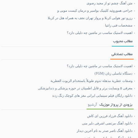
متن آهنگ چشم تو از مجید رضوی
جراحی هموروئید کلینیک بواسیر و درمان کیست مویی و
رزرو تور هوایی کربلا و پرواز تهران نجف به همراه هتل در کربلا
مشخصات فنی زانتیا
اهمیت لاستیک مناسب در ماشین چه دلیلی دارد؟
مطالب محبوب
مطالب تصادفی
اهمیت لاستیک مناسب در ماشین چه دلیلی دارد؟
دستگاه تناسلی زنان (FGM)
وصفات عطرية مذهلة تدوم طويلاً باستخدام الزيوت العطرية
معرفی ۵ وبسایت برتر و قابل اطمینان در حوزه پزشکی و دندانپزشکی
دانلود رایگان فیلم سینمایی ایرانی مغز های کوچک زنگ زده
بزودی از پرواز موزیک
آرشیو
دانلود آهنگ فرزاد فرزین ای کاش
دانلود آهنگ مرتضی اشرفی دلبر منی
دانلود آهنگ ناصر صدر به نام آخرین دیدار