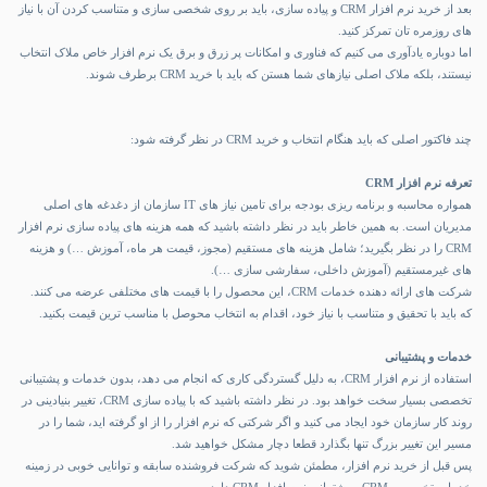
بعد از خرید نرم افزار CRM و پیاده سازی، باید بر روی شخصی سازی و متناسب کردن آن با نیاز
های روزمره تان تمرکز کنید.
اما دوباره یادآوری می کنیم که فناوری و امکانات پر زرق و برق یک نرم افزار خاص ملاک انتخاب
نیستند، بلکه ملاک اصلی نیازهای شما هستن که باید با خرید CRM برطرف شوند.
چند فاکتور اصلی که باید هنگام انتخاب و خرید CRM در نظر گرفته شود:
تعرفه نرم افزار
CRM
همواره محاسبه و برنامه ریزی بودجه برای تامین نیاز های IT سازمان از دغدغه های اصلی
مدیریان است. به همین خاطر باید در نظر داشته باشید که همه هزینه های پیاده سازی نرم افزار
CRM را در نظر بگیرید؛ شامل هزینه های مستقیم (مجوز، قیمت هر ماه، آموزش …) و هزینه
های غیرمستقیم (آموزش داخلی، سفارشی سازی …).
شرکت های ارائه دهنده خدمات CRM، این محصول را با قیمت های مختلفی عرضه می کنند.
که باید با تحقیق و متناسب با نیاز خود، اقدام به انتخاب محوصل با مناسب ترین قیمت بکنید.
خدمات و پشتیبانی
استفاده از
نرم افزار CRM
، به دلیل گستردگی کاری که انجام می دهد، بدون خدمات و پشتیبانی
تخصصی بسیار سخت خواهد بود. در نظر داشته باشید که با پیاده سازی CRM، تغییر بنیادینی در
روند کار سازمان خود ایجاد می کنید و اگر شرکتی که نرم افزار را از او گرفته اید، شما را در
مسیر این تغییر بزرگ تنها بگذارد قطعا دچار مشکل خواهید شد.
پس قبل از خرید نرم افزار، مطمئن شوید که شرکت فروشنده سابقه و توانایی خوبی در زمینه