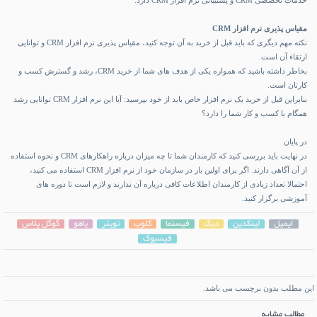
خدمات تخصصی CRM و پشتیبانی نرم افزار CRM دارد.
مقیاس پذیری نرم افزار
CRM
نکته مهم دیگری که باید قبل از خرید به آن توجه کنید، مقیاس پذیری نرم افزار CRM و توانایی
ارتقاء آن است.
بخاطر داشته باشید که همواره یکی از هدف های شما از
خرید CRM
، رشد و گسترش کسب و
کارتان است.
بنابراین قبل از خرید یک نرم افزار خاص باید از خود بپرسید: آیا این نرم افزار CRM توانایی رشد
همگام با کسب و کار شما را دارد؟
در پایان
در نهایت باید بررسی کنید که کارمندان شما تا چه میزان درباره راهکارهای CRM و نحوه استفاده
از آن آگاهی دارند. اگر برای اولین بار در سازمان خود از نرم افزار CRM استفاده می کنید،
احتمالا تعداد زیادی از کارمندان اطلاعات کافی درباره آن ندارند و لازم است تا دوره های
آموزشی برگزار کنید.
ایمیل
لینکدین
دیگ
فیسنما
کلوب
تویتر
یاهو
گوگل پلاس
فیسبوک
این مطلب بدون برچسب می باشد.
مطالب مشابه