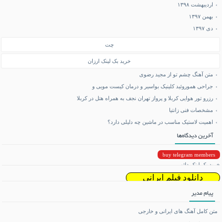
اردیبهشت ۱۳۹۸
بهمن ۱۳۹۷
دی ۱۳۹۷
چت
خرید بک لینک ارزان
متن آهنگ چشم تو از مجید رضوی
جراحی هموروئید کلینیک بواسیر و درمان کیست مویی و
رزرو تور هوایی کربلا و پرواز تهران نجف به همراه هتل در کربلا
مشخصات فنی زانتیا
اهمیت لاستیک مناسب در ماشین چه دلیلی دارد؟
آخرین دیدگاه‌ها
buy telegram members
خرید بک لینک دائمی
دانلود فیلم ایرانی
پیام مدیر
دانلود ریمیکس
متن کامل آهنگ های ایرانی و خارجی