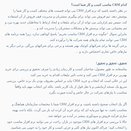
کدام
CRM
مناسب کسب و کار شما است؟
در نظر داشته باشید که نرم افزار CRM می تواند قسمت های مختلف کسب و کار شما را
پوشش دهد: تیم فروش می تواند برای پیگیری مشتریان و مدیریت قیف فروش از آن استفاده
کند، سپس تیم بازاریابی می تواند از آن برای تبلیغات و ایجاد ارتباط با مخاطبان جدید بهره ببرد و
تیم پشتیبانی می تواند پرسش ها و مشکلات مشتریان را مدیریت کند و … .
بنابراین سوال “چگونه نرم افزار CRM مناسب بخریم” پاسخ کوتاهی ندارد، زیرا همه برنامه های
CRM نمی توانند تمام نیازهای همه شرکت ها را برآورده کنند.
برخی گزینه ها برای شرکتهای کوچک بهتر هستند و برخی برای شرکتهای بزرگتر، برخی دیگر به
نیازهای خاص تجاری اختصاص دارند و …
تحقیق، تحقیق و تحقیق!
متاسفانه به طور معمول، صاحبان کسب و کار زمان زیادی را صرف تحقیق و بررسی برای خرید
بهترین نرم افزار CRM نمی کنند و تحت تاثیر تبلیغات اقدام به خرید می کنند.
این در حالی است که انتخاب و
خرید CRM
نباید بر اساس معروف بودن یک برند خاص، بررسی
سریع یک نسخه آزمایشی و یا نقل قول از یک کاربر باشد. بلکه این انتخاب مهم باید واقعاً
متناسب با نیازهای شرکت در حال حاضر و آینده صورت بگیرد.
اگر یک انتخاب صحیح داشته باشید، و نرم افزار CRM شما با مختصات سازمانتان هماهنگ و
متناسب باشد، نه تنها سرمایه ای که برای خرید آن کرده اید باز می گردد، بلکه باعث بهینه
سازی فرآیند فروش و سودآوری بیشتر در آینده نیز خواهد شد.
حالا با بررسی نرم افزار های CRM موجود در بازار، راحت تر می توانید نرم افزار مناسب خود
را انتخاب کنید؛ چراکه اکنون نیاز های کلی و جزئی کسب و کار خود را به خوبی می شناسید.