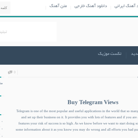
د آهنگ ایرانی
دانلود آهنگ خارجی
متن آهنگ
دید
تکست موزیک
0
مت
Buy Telegram Views
Telegram is one of the most popular and useful applications in the world that so ma
and set up their business on it. It provides you with lots of features and if you ar
features your risk of success is so high. As we know before we want to start doing s
some information about it as you know you may do wrong and all efforts you had put