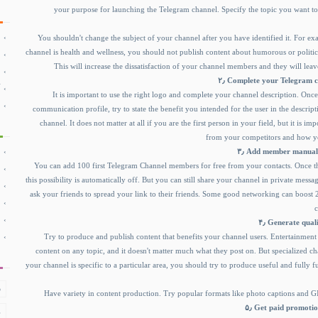
your purpose for launching the Telegram channel. Specify the topic you want t
You shouldn't change the subject of your channel after you have identified it. For exa
channel is health and wellness, you should not publish content about humorous or politic
This will increase the dissatisfaction of your channel members and they will lea
۲٫ Complete your Telegram c
It is important to use the right logo and complete your channel description. Onc
communication profile, try to state the benefit you intended for the user in the descrip
channel. It does not matter at all if you are the first person in your field, but it is i
from your competitors and how yo
۳٫ Add member manuall
You can add 100 first Telegram Channel members for free from your contacts. Once the
this possibility is automatically off. But you can still share your channel in private mess
ask your friends to spread your link to their friends. Some good networking can boos
c
۴٫ Generate qua
Try to produce and publish content that benefits your channel users. Entertainmen
content on any topic, and it doesn't matter much what they post on. But specialized cha
your channel is specific to a particular area, you should try to produce useful and fully 
ف
Have variety in content production. Try popular formats like photo captions and G
۵٫ Get paid promoti
د