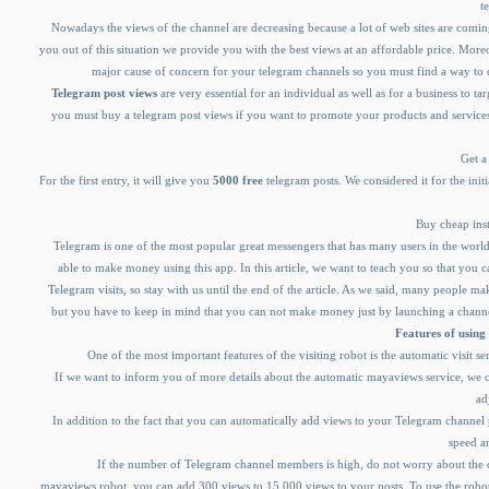
t
Nowadays the views of the channel are decreasing because a lot of web sites are comin
you out of this situation we provide you with the best views at an affordable price. Moreo
major cause of concern for your telegram channels so you must find a way to c
Telegram post views
are very essential for an individual as well as for a business to ta
you must buy a telegram post views if you want to promote your products and services
Get 
For the first entry, it will give you
5000 free
telegram posts. We considered it for the initia
Buy cheap inst
Telegram is one of the most popular great messengers that has many users in the wor
able to make money using this app. In this article, we want to teach you so that yo
Telegram visits, so stay with us until the end of the article. As we said, many people
but you have to keep in mind that you can not make money just by launching a channe
Features of using 
One of the most important features of the visiting robot is the automatic visit s
If we want to inform you of more details about the automatic mayaviews service, we c
ad
In addition to the fact that you can automatically add views to your Telegram channel p
speed an
If the number of Telegram channel members is high, do not worry about the ca
mayaviews robot, you can add 300 views to 15,000 views to your posts. To use the robot,