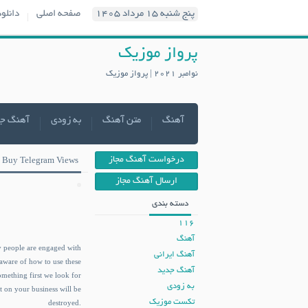
پنج شنبه ۱۵ مرداد ۱۴۰۵
صفحه اصلی
دانلو
پرواز موزیک
نوامبر 2021 | پرواز موزیک
آهنگ
متن آهنگ
به زودی
آهنگ ج
درخواست آهنگ مجاز
Buy Telegram Views
ارسال آهنگ مجاز
دسته بندی
116
آهنگ
ny people are engaged with
آهنگ ایرانی
e aware of how to use these
آهنگ جدید
omething first we look for
به زودی
 on your business will be
تکست موزیک
destroyed.