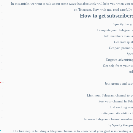
In this article, we want to talk about some ways that absolutely will help you when you 
on Telegram. Stay. with me, read carefully
How to get subscriber
Specify the go
Complete your Telegram ch
Add members manually
Generate qual
Get paid promoti
Spec
Targeted advertisi
Get help from your us
Ad
Join groups and supe
Link your Telegram channel to yo
Post your channel in Tel
Hold exciting com
Invite your site visitor
Increase Telegram channel members
۱٫ Specify the g
The first step in building a telegram channel is to know what your goal is in creating a