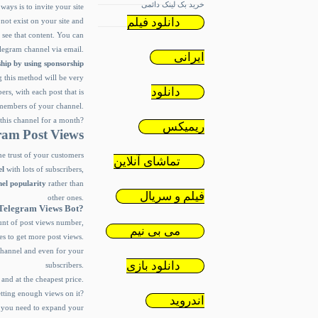
خرید بک لینک دائمی
ays is to invite your site
دانلود فیلم
not exist on your site and
 see that content. You can
Telegram channel via email.
ایرانی
ship by using sponsorship
ng this method will be very
دانلود
rs, with each post that is
 members of your channel.
this channel for a month?
ریمیکس
ram Post Views
the trust of your customers
تماشای آنلاین
el
with lots of subscribers,
el popularity
rather than
فیلم و سریال
other ones.
Telegram Views Bot
?
unt of post views number,
می بی نیم
s to get more post views.
channel and even for your
دانلود بازی
subscribers.
 and at the cheapest price.
tting enough views on it?
اندروید
s you need to expand your