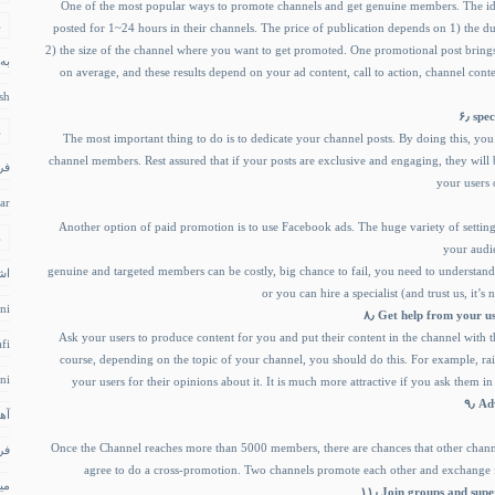
One of the most popular ways to promote channels and get genuine members. The ide
د
posted for 1~24 hours in their channels. The price of publication depends on 1) the 
2) the size of the channel where you want to get promoted. One promotional post bring
به
on average, and these results depend on your ad content, call to action, channel conte
sh
۶٫ sp
د
The most important thing to do is to dedicate your channel posts. By doing this, you
channel members. Rest assured that if your posts are exclusive and engaging, they will 
فر
your users 
ar
Another option of paid promotion is to use Facebook ads. The huge variety of settin
د
your audi
genuine and targeted members can be costly, big chance to fail, you need to underst
اش
or you can hire a specialist (and trust us, it’s 
ni
۸٫ Get help from your u
Ask your users to produce content for you and put their content in the channel with the
fi
course, depending on the topic of your channel, you should do this. For example, rais
ni
your users for their opinions about it. It is much more attractive if you ask them in
۹٫ 
آه
Once the Channel reaches more than 5000 members, there are chances that other channel
فر
agree to do a cross-promotion. Two channels promote each other and exchange f
می
۱۱٫ Join groups and sup