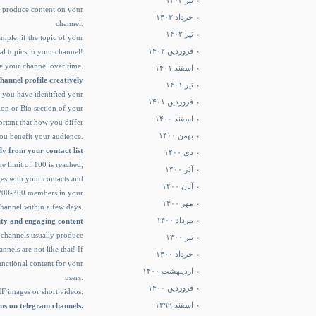
تیر ۱۴۰۳
o produce content on your
خرداد ۱۴۰۳
channel.
تیر ۱۴۰۲
mple, if the topic of your
فروردین ۱۴۰۲
al topics in your channel!
ve your channel over time.
اسفند ۱۴۰۱
hannel profile creatively
تیر ۱۴۰۱
e you have identified your
فروردین ۱۴۰۱
tion or Bio section of your
اسفند ۱۴۰۰
mportant that how you differ
بهمن ۱۴۰۰
u benefit your audience.
y from your contact list
دی ۱۴۰۰
 limit of 100 is reached,
آذر ۱۴۰۰
ages with your contacts and
آبان ۱۴۰۰
t 200-300 members in your
مهر ۱۴۰۰
hannel within a few days.
مرداد ۱۴۰۰
lity and engaging content
t channels usually produce
تیر ۱۴۰۰
nnels are not like that! If
خرداد ۱۴۰۰
functional content for your
اردیبهشت ۱۴۰۰
users.
فروردین ۱۴۰۰
IF images or short videos.
اسفند ۱۳۹۹
ons on telegram channels.