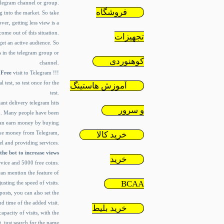
elegram channel or group.
فروشگاه
g into the market. So take
ver, getting less view is a
ome out of this situation.
تجهیزات
rget an active audience. So
 in the telegram group or
کوهنوردی
channel.
a
Free
visit to Telegram !!!
l test, so test once for the
آموزش هاستینگ
test.
ant delivery telegram hits
و سرور
ld. Many people have been
u can earn money by buying
 make money from Telegram,
خرید کالا
l and providing services.
the bot to increase views
خرید
ervice and 5000 free coins.
an mention the feature of
BCAA
justing the speed of visits.
osts, you can also set the
d time of the added visit.
خرید بلیط
pacity of visits, with the
 just search for the name