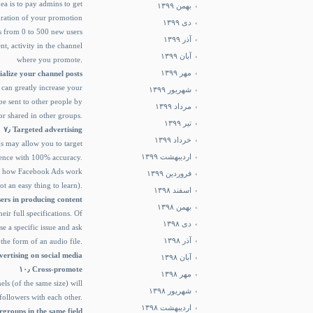
a is to pay admins to get
بهمن ۱۳۹۹
duration of your promotion
دی ۱۳۹۹
s from 0 to 500 new users
آذر ۱۳۹۹
nt, activity in the channel
آبان ۱۳۹۹
where you promote.
مهر ۱۳۹۹
ecialize your channel posts
 can greatly increase your
شهریور ۱۳۹۹
be sent to other people by
مرداد ۱۳۹۹
or shared in other groups.
تیر ۱۳۹۹
۷٫ Targeted advertising
خرداد ۱۳۹۹
gs may allow you to target
اردیبهشت ۱۳۹۹
ence with 100% accuracy.
and how Facebook Ads work
فروردین ۱۳۹۹
not an easy thing to learn).
اسفند ۱۳۹۸
sers in producing content
بهمن ۱۳۹۸
ir full specifications. Of
دی ۱۳۹۸
e a specific issue and ask
آذر ۱۳۹۸
 the form of an audio file.
Advertising on social media
آبان ۱۳۹۸
۱۰٫ Cross-promote
مهر ۱۳۹۸
s (of the same size) will
شهریور ۱۳۹۸
ollowers with each other.
اردیبهشت ۱۳۹۸
ergroups in the same field