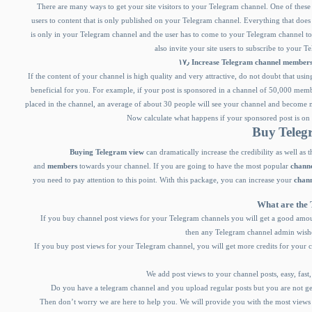
There are many ways to get your site visitors to your Telegram channel. One of these w
users to content that is only published on your Telegram channel. Everything that does 
is only in your Telegram channel and the user has to come to your Telegram channel to
also invite your site users to subscribe to your 
۱۷٫ Increase Telegram channel member
If the content of your channel is high quality and very attractive, do not doubt that usi
beneficial for you. For example, if your post is sponsored in a channel of 50,000 membe
placed in the channel, an average of about 30 people will see your channel and become
Now calculate what happens if your sponsored post is on 
Buy Teleg
Buying Telegram view
can dramatically increase the credibility as well as 
and
members
towards your channel. If you are going to have the most popular
chann
you need to pay attention to this point. With this package, you can increase your
chann
What are the
If you buy channel post views for your Telegram channels you will get a good amo
then any Telegram channel admin wishe
If you buy post views for your Telegram channel, you will get more credits for your 
We add post views to your channel posts, easy, fast,
Do you have a telegram channel and you upload regular posts but you are not ge
Then don’t worry we are here to help you. We will provide you with the most view