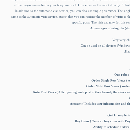
of the mayaviews robot in your telegram or click on id, enter the robot directly. Ro
In addition to the automatic visit service, you can also use single post views. The singl
same as the automatic visit service, except that you can register the number of visits to t
specific posts. The visit capacity for this se
Advantages of using the @m
.Very very ch
.Can be used on all devices (Windo
.Has
Our robot o
Order Single Post Views ( o
Order Multi Post Views ( order 
Auto Post Views ( After posting each post in the channel, the views wi
Account ( Includes user information and th
Quick completio
Buy Coins ( You can buy coins with Pay
Ability to schedule order