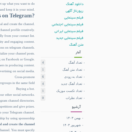
set up what you want to do
دانلود آهنگ
 and keep it in your mind.
رپورتاژ آگهی
s on Telegram?
فیلم سینمایی
al and create the channel.
فیلم سینمایی اجتماعی
annel profile creatively.
فیلم سینمایی ایرانی
 from your contact list.
فیلم سینمایی جدید
ity and engaging content.
متن آهنگ
ons on telegram channels.
آمار
ialize your channel posts.
ng on Facebook or Google.
تعداد آهنگ
4
ers in producing content.
تعداد متن آهنگ
1
vertising on social media.
تعداد به زودی
6
Cross-promote
rgroups in the same field
تعداد آهنگ جدید
4
Buying a bot.
تعداد تکست موزیک
1
ur other social networks.
تعداد نظرات
0
egram channel directories.
petitions and give prizes.
آرشیو
s to your Telegram channel.
بهمن ۱۴۰۳
hip by using sponsorship
oal and create the channel
شهریور ۱۴۰۳
 channel. You must specify