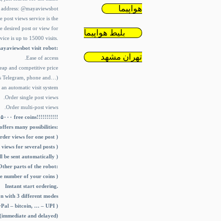
هواپیما
bot address: @mayaviewsbot
e post views service is the
he desired post or view for
بلیط هواپیما
rvice is up to 15000 visits.
ayaviewsbot visit robot:
تهران مشهد
.Ease of access
eap and competitive price
ws Telegram, phone and…)
 an automatic visit system
.Order single post views
.Order multi-post views
.۵۰۰۰ free coins!!!!!!!!!!!
ffers many possibilities:
rder views for one post )
views for several posts )
ll be sent automatically )
Other parts of the robot:
e number of your coins )
Instant start ordering.
n with 3 different modes
Pal – bitcoin, … – UPI )
s (immediate and delayed)