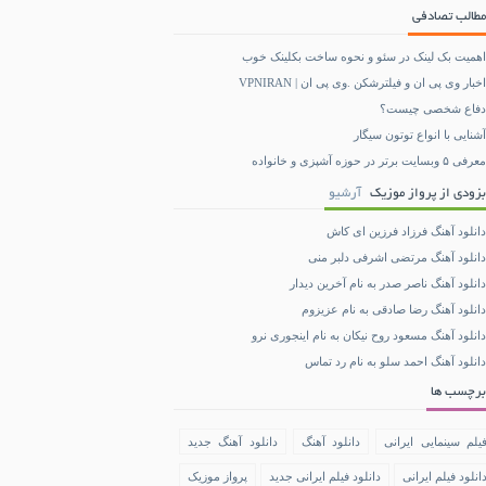
مطالب تصادفی
اهمیت بک لینک در سئو و نحوه ساخت بکلینک خوب
اخبار وی پی ان و فیلترشکن .وی پی ان | VPNIRAN
دفاع شخصی چیست؟
آشنایی با انواع توتون سیگار
معرفی ۵ وبسایت برتر در حوزه آشپزی و خانواده
بزودی از پرواز موزیک
آرشیو
دانلود آهنگ فرزاد فرزین ای کاش
دانلود آهنگ مرتضی اشرفی دلبر منی
دانلود آهنگ ناصر صدر به نام آخرین دیدار
دانلود آهنگ رضا صادقی به نام عزیزوم
دانلود آهنگ مسعود روح نیکان به نام اینجوری نرو
دانلود آهنگ احمد سلو به نام رد تماس
برچسب ها
یلم سینمایی ایرانی
دانلود آهنگ
دانلود آهنگ جدید
انلود فیلم ایرانی
دانلود فیلم ایرانی جدید
پرواز موزیک