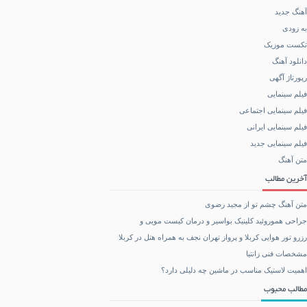
آهنگ جدید
به زودی
تکست موزیک
دانلود آهنگ
رپورتاژ آگهی
فیلم سینمایی
فیلم سینمایی اجتماعی
فیلم سینمایی ایرانی
فیلم سینمایی جدید
متن آهنگ
آخرین مطالب
متن آهنگ چشم تو از مجید رضوی
جراحی هموروئید کلینیک بواسیر و درمان کیست مویی و
رزرو تور هوایی کربلا و پرواز تهران نجف به همراه هتل در کربلا
مشخصات فنی زانتیا
اهمیت لاستیک مناسب در ماشین چه دلیلی دارد؟
مطالب محبوب