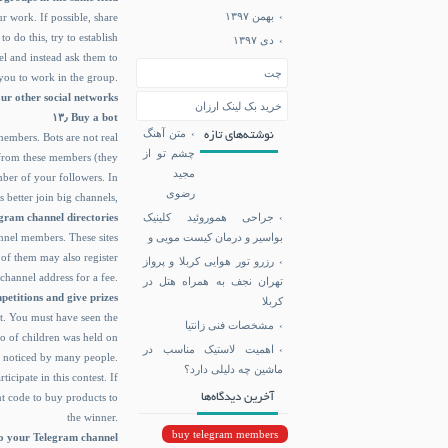
بهمن ۱۳۹۷
r work. If possible, share
 do this, try to establish
دی ۱۳۹۷
el and instead ask them to
چت
you to work in the group.
our other social networks
خرید بک لینک ارزان
۱۳٫ Buy a bot
متن آهنگ
نوشته‌های تازه
embers. Bots are not real
چشم تو از
e from these members (they
مجید
mber of your followers. In
رضوی
rs better join big channels,
جراحی هموروئید کلینیک
legram channel directories
بواسیر و درمان کیست مویی و
annel members. These sites
 of them may also register
رزرو تور هوایی کربلا و پرواز
channel address for a fee.
تهران نجف به همراه هتل در
ompetitions and give prizes
کربلا
t. You must have seen the
مشخصات فنی زانتیا
o of children was held on
اهمیت لاستیک مناسب در
 noticed by many people.
ماشین چه دلیلی دارد؟
icipate in this contest. If
آخرین دیدگاه‌ها
nt code to buy products to
the winner.
buy telegram members
rs to your Telegram channel