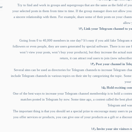
Try to find and work in groups and supergroups that are the same as the field of you
ar
your selected posts in them from time to time. If the group manager does not allow you to
a sincere relationship with them. For example, share some of their posts on your chann
allow 
۱۲٫ Link your Telegram channel to y
Going from 0 to 40,000 members in one day? It’s easy if you add fake Telegram m
followers or even people, they are users generated by special software. There is no us
won’t view your posts, won’t buy your products), but they increase the actual nu
return, it can attract real users to join (new subscribe
۱۴٫ Post your channel in Te
Several sites can be used as directories for Telegram channels to increase Telegram ch
include Telegram channels in various topics on their site by categorizing the topic. Some
your 
۱۵٫ Hold exciting c
One of the best ways to increase your Telegram channel membership is to hold a contes
matches posted in Telegram by now. Some time ago, a contest called the best phot
Telegram and was
The important thing is that you should set a special prize to encourage many users to part
you offer services or products, you can give one of your products as a gift or a discou
۱۶٫ Invite your site visito