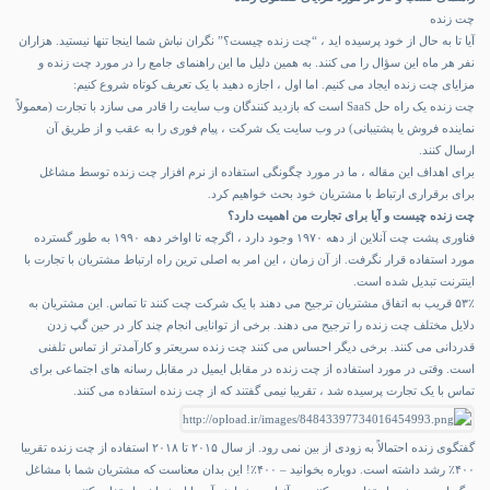
چت زنده
آیا تا به حال از خود پرسیده اید ، “چت زنده چیست؟” نگران نباش شما اینجا تنها نیستید. هزاران
نفر هر ماه این سؤال را می کنند. به همین دلیل ما این راهنمای جامع را در مورد چت زنده و
مزایای چت زنده ایجاد می کنیم. اما اول ، اجازه دهید با یک تعریف کوتاه شروع کنیم:
چت زنده یک راه حل SaaS است که بازدید کنندگان وب سایت را قادر می سازد با تجارت (معمولاً
نماینده فروش یا پشتیبانی) در وب سایت یک شرکت ، پیام فوری را به عقب و از طریق آن
ارسال کنند.
برای اهداف این مقاله ، ما در مورد چگونگی استفاده از نرم افزار چت زنده توسط مشاغل
برای برقراری ارتباط با مشتریان خود بحث خواهیم کرد.
چت زنده چیست و آیا برای تجارت من اهمیت دارد؟
فناوری پشت چت آنلاین از دهه ۱۹۷۰ وجود دارد ، اگرچه تا اواخر دهه ۱۹۹۰ به طور گسترده
مورد استفاده قرار نگرفت. از آن زمان ، این امر به اصلی ترین راه ارتباط مشتریان با تجارت با
اینترنت تبدیل شده است.
۵۳٪ قریب به اتفاق مشتریان ترجیح می دهند با یک شرکت چت کنند تا تماس. این مشتریان به
دلایل مختلف چت زنده را ترجیح می دهند. برخی از توانایی انجام چند کار در حین گپ زدن
قدردانی می کنند. برخی دیگر احساس می کنند چت زنده سریعتر و کارآمدتر از تماس تلفنی
است. وقتی در مورد استفاده از چت زنده در مقابل ایمیل در مقابل رسانه های اجتماعی برای
تماس با یک تجارت پرسیده شد ، تقریبا نیمی گفتند که از چت زنده استفاده می کنند.
گفتگوی زنده احتمالاً به زودی از بین نمی رود. از سال ۲۰۱۵ تا ۲۰۱۸ استفاده از چت زنده تقریبا
۴۰۰٪ رشد داشته است. دوباره بخوانید – ۴۰۰٪! این بدان معناست که مشتریان شما با مشاغل