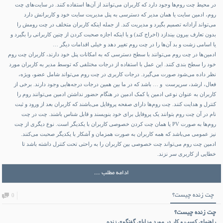
در محیط چت روم‌ها وجود دارد که کاربران می‌توانند از آن‌ها استفاده کنند. در سایت‌های چت
روم، ادمین سایت یا همان مدیر که دسترسی به پنل مدیریت سایت خود و کاربرانش دارد
می‌تواند آزادانه تصمیم بگیرد و مدیریت کند. از جمله اینکه کاربران متخلف در چت رومش را
بدون تعارف بیرون بیندازد (اخراج کند) و یا اینکه اجازه صحبت کردن از چنین کاربرانی را بگیرد و
یا اسامی زشت و بد آن‌ها را در چت روم تغییر دهد و خیلی اقدامات دیگر …
ادمین‌ها در چت روم می‌توانند با سطح دسترسی‌ که به امکانات پنل خود دارند، کاربران چت روم
خود را سطح بندی کنند. این عمل با استفاده از درجات مختلفی که توسط مدیر به کاربران مورد
نظر داده می‌شود صورت می‌گیرد. درجات کاربری در چت روم می‌تواند شامل عضو، ویژه،
فعال، ارشد، سرپرست و … باشد که در ما بین همین درجات درجه‌هایی وجود دارند. برخی از
کاربران به عنوان نوعی ادمین یا کمک ادمین در هنگام حضور نداشتن ادمین می‌توانند روم را
کنترل و هدایت کنند. چت روم‌ها دارای صفحه پروفایل می‌باشند که کاربران بعد از ورود و ثبت
نام در آن چت روم بتوانند یک پروفایل برای خود بنویسند و قابل شناس باشند. چت در چت
روم‌ها به صورت PV یا همان چت کردن خصوصی کاربران با یکدیگر است. نوع دیگری از چت
نیز عمومی می‌باشد که همه کاربران به صورت همزمان و آشکار با یکدیگر صحبت می‌کنند.
ادمین چت روم می‌تواند چت خصوصی بین کاربران را به راحتی تحت کنترل داشته باشد تا
خطایی از کاربری سر نزند.
ادامه مطلب ...
چت زنده چیست؟
0
چت زنده چیست؟
راهنمای کسب و کار در مورد مزایای گفتگوی زنده