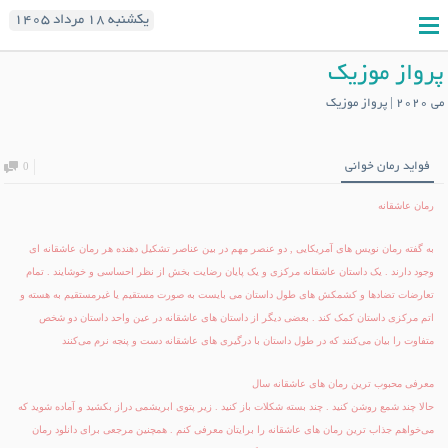
یکشنبه ۱۸ مرداد ۱۴۰۵
پرواز موزیک
می 2020 | پرواز موزیک
فواید رمان خوانی
0
رمان عاشقانه
به گفته رمان نویس های آمریکایی , دو عنصر مهم در بین عناصر تشکیل دهنده هر رمان عاشقانه ای
وجود دارند . یک داستان عاشقانه مرکزی و یک پایان رضایت بخش از نظر احساسی و خوشایند . تمام
تعارضات تضادها و کشمکش های طول داستان می بایست به صورت مستقیم یا غیرمستقیم به هسته و
اتم مرکزی داستان کمک کند . بعضی دیگر از داستان های عاشقانه در عین واحد داستان دو شخص
متفاوت را بیان می‌کنند که در طول داستان با درگیری های عاشقانه دست و پنجه نرم می‌کنند
معرفی محبوب ترین رمان های عاشقانه سال
حالا چند شمع روشن کنید . چند بسته شکلات باز کنید . زیر پتوی ابریشمی دراز بکشید و آماده شوید که
می‌خواهم جذاب ترین رمان های عاشقانه را برایتان معرفی کنم . همچنین مرجعی برای
دانلود رمان