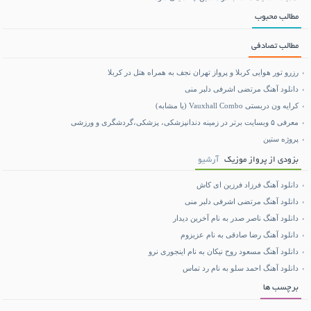
مطالب محبوب
مطالب تصادفی
رزرو تور هوایی کربلا و پرواز تهران نجف به همراه هتل در کربلا
دانلود آهنگ مرتضی اشرفی دلبر منی
کرایه ون دربستی Vauxhall Combo (یا مشابه)
معرفی ۵ وبسایت برتر در زمینه دندانپزشکی، پزشکی،گردشگری و ورزشی
پروژه ستین
بزودی از پرواز موزیک
آرشیو
دانلود آهنگ فرزاد فرزین ای کاش
دانلود آهنگ مرتضی اشرفی دلبر منی
دانلود آهنگ ناصر صدر به نام آخرین دیدار
دانلود آهنگ رضا صادقی به نام عزیزوم
دانلود آهنگ مسعود روح نیکان به نام اینجوری نرو
دانلود آهنگ احمد سلو به نام رد تماس
برچسب ها