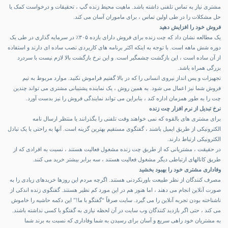
مشتری نیاز به تماس تلفنی داشته باشد. ماهیت محیط زنده گپ ، تحقیقات و درخواست کمک یا
حل مشکلات را در طی اولین تماس ، برای ماموران آسان می کند.
فروش خود را افزایش دهید
یک مطالعه نشان داد که چت زنده برای فروش دارای بازده ۳۰۵٪ در سرمایه گذاری در طی یک
دوره شش ماهه است. با توجه به اینکه اکثر برنامه های کاربردی نصب ساده ای دارند و استفاده
از آن ساده است ، این بازگشت چشمگیر است. و این نرخ بازگشت بالا لازم نیست با سردرد
بزرگی همراه باشد.
تجهیزات و پس انداز نیروی انسانی را که در بالا گفتیم فراموش نکنید. موارد مربوط به تیم
فروش شما نیز اعمال می شود. به همین روش ، یک نماینده پشتیبانی مشتری می تواند چندین
چت را به طور همزمان اداره کند ، بنابراین می تواند نمایندگی فروش را نیز بدست آورد.
نرخ تبدیل از نرم افزار چت زنده
برای مشتری های بالقوه که نمی خواهند وقت تلفنی را بگذرانند یا منتظر ارسال نامه
الکترونیکی از طریق ایمیل باشند ، گفتگوی مستقیم بهترین گزینه است. آنها به راحتی با یک تبادل
الکترونیکی ارتباط دارند.
در حقیقت ، مشتریانی که از طریق چت زنده مشغول فعالیت هستند ، نسبت به افرادی که از
طریق کانالهای ارتباطی دیگر مشغول فعالیت هستند ، سه برابر بیشتر خرید می کنند.
وفاداری مشتری خود را بهبود بخشید
مصرف کنندگان از نظر طبیعت باورنکردنی هستند. اگرچه مردم این روزها خریدهای زیادی را به
صورت آنلاین انجام می دهند ، اما هنوز هم در این مورد کم نظیر هستند. گفتگوی زنده اندکی از
ناشناخته بودن تجربه آنلاین را می گیرد. سایت صرفاً “گفتگو با ما!” این دکمه حاشیه را خاموش
می کند ، حتی اگر بازدید کنندگان وب سایت در آن لحظه نیازی به گفتگو با کسی نداشته باشند.
به مشتریان خود راهی سریع و آسان برای رسیدن به شما وفاداری که نسبت به برند شما