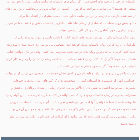
عاشقانه
خارجی با ترجمه های اختصاصی . اگر رمان های عاشقانه ی سایت دنیایی رمان را نخوانده اید
منتظر چه هستید ؟ می توانید با مراجعه به ادرس
:. .
لیستی از جذاب ترین و پرمخاطب ترین رمان های
ترجمه شده خارجی به فارسی را در این سایت دانلود کنید . لیست متنوعی از انتخاب ها برای
دانلود
پیش روی شماست که شامل ژانر های عاشقانه , فانتزی , عاشقانه خشن و عاشقانه با تم تیره ,
ازدواج اجباری , خون آشامی , طنز و کل کلی , پلیسی میباشد
بدون شک میتوانید یکی از بهترین تجربه های دانلود کتاب
را داشته باشید و بدون تردید به یکی از
طرفداران پروپا قرص رمان عاشقانه تبدیل خواهید شد . همچنین می توانید روی دسته بندی
دانلود رمان
جدید
کلیک کرده تا به جدیدترین رمان های ترجمه شده دسترسی پیدا کنید . وقتی در حال خواندن کتاب
هستید , مخصوصاً اگر آن یک کتاب رمان عاشقانه باشد . با جذابیت و هیجان ذهنتان را وادار به کار کردن
خواهید کرد . مخصوصاً اگر به طور منظم به خواندن عادت کنید
ذهن شما خیلی سریع تر در برابر وقایع خارجی واکنش نشان خواهد داد . همچنین می توانید از تجربیات
احساسی آنها.. از صمیمیت ها استفاده کنید ..از شخصیت ها و کارکتر های رمان عاشقانه چیزهایی
بیاموزید .. می‌توانید اعتماد به نفس تان را بالاتر ببرید.. جادوی زیبایی از شادی , وفاداری ..عشق و
مسئولیت پذیری در رمان عاشقانه وجود دارد که نمی توانید در کتاب دیگری تجربه کنید . این گونه رمان
ها نوشته شده تا شما با خواندن آنها احساس خوشایندی تجربه کنید . آنها درست با احساسات درونی
شما صحبت خواهند کرد و به جرأت می توانم بگویم دانلود
رمان عاشقانه جدید
و خواندن آن می تواند
یکی از مفیدترین سرگرمی هایی باشد که می توانید با آن اوقات فراغت تان را بگذرانید پس در نظر
داشته باشید