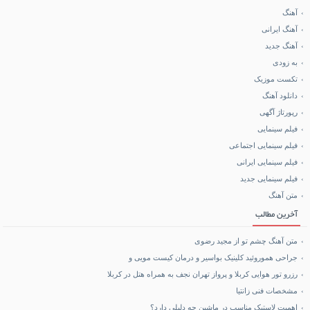
آهنگ
آهنگ ایرانی
فروشگاه تجهیزات کوهنوردی
آهنگ جدید
به زودی
آموزش هاستینگ و سرور
تکست موزیک
دانلود آهنگ
خرید کالا
رپورتاژ آگهی
فیلم سینمایی
خرید BCAA
فیلم سینمایی اجتماعی
فیلم سینمایی ایرانی
خرید بلیط هواپیما
فیلم سینمایی جدید
متن آهنگ
بلیط هواپیما تهران مشهد
آخرین مطالب
متن آهنگ چشم تو از مجید رضوی
جراحی هموروئید کلینیک بواسیر و درمان کیست مویی و
رزرو تور هوایی کربلا و پرواز تهران نجف به همراه هتل در کربلا
مشخصات فنی زانتیا
اهمیت لاستیک مناسب در ماشین چه دلیلی دارد؟