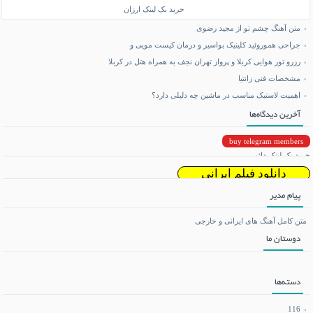
خرید بک لینک ارزان
متن آهنگ چشم تو از مجید رضوی
جراحی هموروئید کلینیک بواسیر و درمان کیست مویی و
رزرو تور هوایی کربلا و پرواز تهران نجف به همراه هتل در کربلا
مشخصات فنی زانتیا
اهمیت لاستیک مناسب در ماشین چه دلیلی دارد؟
آخرین دیدگاه‌ها
buy telegram members
خرید بک لینک دائمی
دانلود فیلم ایرانی
پیام مدیر
دانلود ریمیکس
متن کامل آهنگ های ایرانی و خارجی
دوستان ما
تماشای آنلاین فیلم و سریال
می بی نیم
دسته‌ها
دانلود بازی اندروید
116