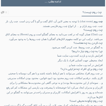
ادامه مطلب ...
چت روم چیست؟
0
چت روم
(chat room) با توجه به معنی لاتین آن، اتاق گفت و گو یا گپ زدن است. چت راز، ناز
چت، چت روم باران و … از انواع چت روم فارسی هستند.
چت روم چیست؟
چت (Chat) همان گونه که در لغت می‌دانید به معنای گفتگو است و روم (Room) به معنای اتاق
می‌باشد. ترکیب این دو کلمه مفهوم اتاق‌های گفتگو یا همان چت روم‌ها ‌را به وجود می‌آورد.
چت کردن به چه معناست؟
به گفتگو در چت روم‌ها، چت کردن گفته می‌شود.
چرا به چت روم نیاز داریم؟
افزایش بازدید و بازدید کننده وب سایت شما
ایجاد محیطی جهت آشنایی افراد با یک دیگر
افزایش در آمد وب سایت شما و…
چت روم برای افراد چه مزایایی دارد؟
در چت روم افراد مختلفی می‌توانند با هم ارتباط داشته باشند و با هم گپ دوستانه یا صحبتی
کاری بکنند. درقدیم امکانات چت روم محدود بود (نبود قوانین، محدود بودن امکانات مدیریتی
و… نمونه‌ای از این محدودیت‌ها بودند) و به نوعی گاهی این محدودیت‌ها مشکلاتی را برای
کاربران و مدیران ایجاد می‌کرد اما خوشبختانه با پیشرفت وب پارسی این مشکلات کم کم رفع
شده‌اند و روز به روز با افزایش امکانات، کاربران و مدیران راحت‌تر می‌توانند به گفتگو در این
اتاق‌ها بپردازند.
چت روم چگونه محیطی است؟
چت روم به زبانی ساده همانطور که از معنی لاتین آن برمی‌آید، اتاق گفت و گو یا گپ زدن است