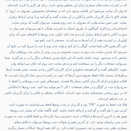
که در اینترنت سایت‌های بسیاری برای این منظور وجود دارند. برای هر کاربر یا بازدید کننده‌ای
که وارد آن سایت می‌شود این قابلیت وجود دارد که در صفحه‌ای مخصوص، معروف به "روم" یا
همان اتاق با دیگر کاربران حاضر و آنلاین در آن سایت گفت و گو کنند و یا نوعی ارتباط برقرار
نمایند. حتی چنین سایت‌هایی که معروف به چت روم هستند، می‌توان گفت که نوعی سایت
اجتماعی‌اند زیرا افراد گوناگون از طریق اتصال به اینترنت همگی با هم می‌توانند هم زمان به
صورت آنلاین با هم ارتباط برقرار کرده و چت کنند. اولین چت روم‌ها یا اتاق‌های چتی که برای
اولین‌بار در اینترنت همه از آن استفاده می‌کردند، مسنجر یا چت یاهو بود.
حتی اگر همین الان شما سایت گوگل را باز کنید و واژه چت روم یا چت را سرچ کنید در نتایج آن
می‌بینید که چندین سایت چت روم به ترتیب محبوبیت و برتر بودن از سایر چت روم‌های دیگر،
نمایش داده می‌شود. توجه داشته باشید که این نتایج چندین صفحات دیگر را در بر می‌گیرند. شما
می‌توانید صفحات دیگر را نیز مشاهده کنید و به هر سایت چت روم که دلتان می‌خواهد وارد
شوید. اتاق‌های گفت و گو همیشه شلوغ و دارای کاربران آنلاین زیادی نیستند. یعنی همه‌ی آن‌ها
پرطرفدار نیستند بلکه فقط معروف‌ترین آن‌ها که خوب در اینترنت و بین تمام کاربران اینترنت جا
افتاده شلوغ و دارای کاربران آنلاین بسیار بالا هستند. نمونه‌های چنین چت روم‌هایی را فقط با
سرچ واژه چت در گوگل و در همان صفحات ۱ الی ۳ می‌توانید پیدا کنید. چت روم‌ها با امکاناتی
که در بروز رسانی نسخه‌های سایت خود داده‌اند، امکانات مختلف و جالبی را برای کاربران حاضر
در چت فراهم کرده‌اند.
قبلا چت فقط به صورت "PM" بود و کاربران در چت روم‌ها فقط می‌توانستند به صورت تایپ
کردن متن با هم گفت و گو کنند و ارتباط داشته باشند. البته ناگفته نماند که بیشتر چت روم‌ها
هنوز هم به آخرین آپدیت‌ها و امکانات جدید دسترسی پیدا نکرده‌اند و فقط قابلیت چت به صورت
تایپ متن برایشان وجود دارد. از آخرین تغییر و تحولات چت روم‌ها می‌توان به قابلیت‌های
بسیاری نظیر چت صوتی و چت تصویری اشاره کرد. در کنار همه این‌ها، امکانات بسیار دیگری