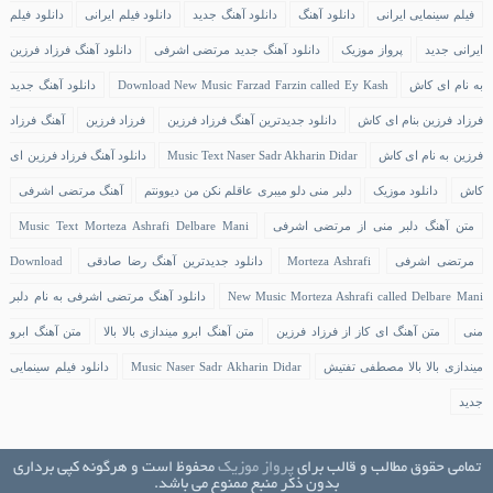
فیلم سینمایی ایرانی
دانلود آهنگ
دانلود آهنگ جدید
دانلود فیلم ایرانی
دانلود فیلم
ایرانی جدید
پرواز موزیک
دانلود آهنگ جدید مرتضی اشرفی
دانلود آهنگ فرزاد فرزین
به نام ای کاش
Download New Music Farzad Farzin called Ey Kash
دانلود آهنگ جدید
فرزاد فرزین بنام ای کاش
دانلود جدیدترین آهنگ فرزاد فرزین
فرزاد فرزین
آهنگ فرزاد
فرزین به نام ای کاش
Music Text Naser Sadr Akharin Didar
دانلود آهنگ فرزاد فرزین ای
کاش
دانلود موزیک
دلبر منی دلو میبری عاقلم نکن من دیوونتم
آهنگ مرتضی اشرفی
متن آهنگ دلبر منی از مرتضی اشرفی
Music Text Morteza Ashrafi Delbare Mani
مرتضی اشرفی
Morteza Ashrafi
دانلود جدیدترین آهنگ رضا صادقی
Download
New Music Morteza Ashrafi called Delbare Mani
دانلود آهنگ مرتضی اشرفی به نام دلبر
منی
متن آهنگ ای کاز از فرزاد فرزین
متن آهنگ ابرو میندازی بالا بالا
متن آهنگ ابرو
میندازی بالا بالا مصطفی تفتیش
Music Naser Sadr Akharin Didar
دانلود فیلم سینمایی
جدید
تمامی حقوق مطالب و قالب برای
پرواز موزیک
محفوظ است و هرگونه کپی برداری
بدون ذکر منبع ممنوع می باشد.