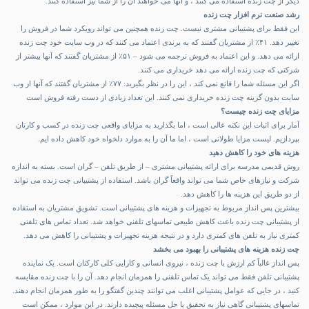
دیگر از چت زنده استفاده می کنند ، و آنها می خواهند آن را از شما نیز استفاده کنند.
رشد صنعت نرم افزار چت زنده
این فقط برای پشتیبانی مشتری نیست. چت زنده همچنین می تواند رویکرد شما در فروش را
تغییر دهد. ۴۱٪ از مشتریان گفتند که به برندی اعتماد می کنند که در وب سایت خود چت زنده
ارائه می دهد. و این اعتماد به فروش ترجمه می شود – ۵۱٪ از مشتریان گفتند که آنها بیشتر از
شرکتی که چت زنده ارائه می دهد خریداری می کنند.
اگر این مسئله شما را قانع نمی کند ، این را در نظر بگیرید: ۷۷٪ از مشتریان گفتند که آنها از وب
سایت بدون گزینه چت زنده خریداری نمی کنند. این تعداد زیادی از دست رفته فروش است
مزایای چت زنده چیست؟
آمار برای اثبات این نکته عالی است ، اما بگذارید به مزایای واقعی
چت
زنده در کسب و کارتان
بپردازیم. لیست مزایا طولانی است ، اما ما آن را به موارد دلخواه خود کاهش داده ایم.
هزینه های خود را کاهش دهید
روش قدیمی مدرسه برای ارائه پشتیبانی مشتری – از طریق تلفن – گران است. بسته به اندازه
شرکت و نیازهای خاص شما می تواند واقعاً گران باشد. استفاده از پشتیبانی چت زنده می تواند
از دو طریق این هزینه ها را کاهش دهد.
بیشترین پس انداز مربوط به تجهیزات و هزینه های پشتیبانی است. تشویق مشتریان به استفاده
از پشتیبانی چت زنده باعث کاهش طبیعی تماسهای تلفنی خواهد شد. تعداد تماس های تلفنی
کمتری نیاز به تلفن های کمتری دارد و در نتیجه هزینه تجهیزات و پشتیبانی را کاهش می دهد.
چت زنده هزینه های پشتیبانی را بهبود می بخشد
پس انداز غالباً کم ارزش با چت زنده ، نیروی انسانی و کارایی کلی کارکنان است. یک نماینده
پشتیبانی تلفن فقط می تواند یک تماس تلفنی را همزمان انجام دهد. آن را با چت زنده مقایسه
کنید ، در جایی که عوامل پشتیبانی اغلب می توانند چندین گفتگو را به طور همزمان انجام دهند.
تماسهای پشتیبانی گاهی نیاز به تحقیق یا حل مسئله پیچیده دارند. در این موارد ، ممکن است