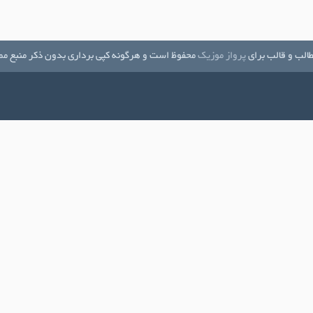
الب و قالب برای
پرواز موزیک
محفوظ است و هرگونه کپی برداری بدون ذکر منبع مم