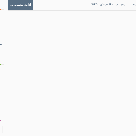
ید :
تاریخ : شنبه 9 جولای 2022
ادامه مطلب ...
من
ف