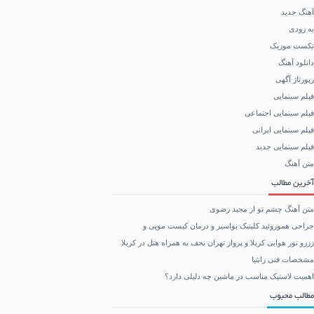
آهنگ جدید
به زودی
تکست موزیک
دانلود آهنگ
رپورتاژ آگهی
فیلم سینمایی
فیلم سینمایی اجتماعی
فیلم سینمایی ایرانی
فیلم سینمایی جدید
متن آهنگ
آخرین مطالب
متن آهنگ چشم تو از مجید رضوی
جراحی هموروئید کلینیک بواسیر و درمان کیست مویی و
رزرو تور هوایی کربلا و پرواز تهران نجف به همراه هتل در کربلا
مشخصات فنی زانتیا
اهمیت لاستیک مناسب در ماشین چه دلیلی دارد؟
مطالب محبوب