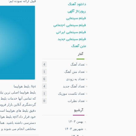
قبیل ارائه نموده ایم:
دانلود آهنگ
رپورتاژ آگهی
فیلم سینمایی
فیلم سینمایی اجتماعی
فیلم سینمایی ایرانی
فیلم سینمایی جدید
متن آهنگ
آمار
تعداد آهنگ
4
تعداد متن آهنگ
1
تعداد به زودی
6
Api بلیط هواپیما
تعداد آهنگ جدید
4
بلیط هواپیما اصلی ترین ن
تعداد تکست موزیک
1
که تمامی آنها خدمات بلیط ر
تعداد نظرات
0
گردشگری آنلاین بازار فروش
آرشیو
دقیق بلیط های هواپیما اس
خود قرار داد؟
api بلیط هواپیما
بهمن ۱۴۰۳
دسترسی داشته باشید. همانط
مختلفی انجام می شوند و به
شهریور ۱۴۰۳