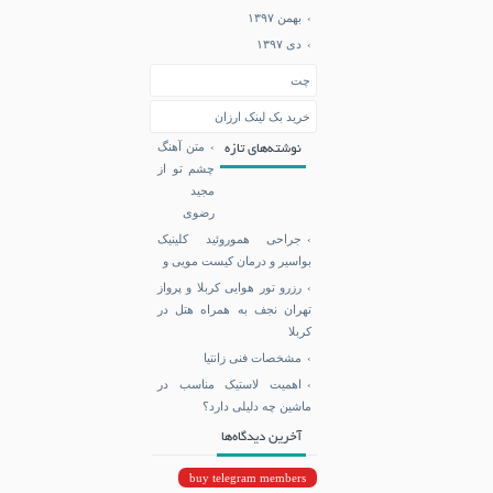
بهمن ۱۳۹۷
دی ۱۳۹۷
چت
خرید بک لینک ارزان
متن آهنگ
نوشته‌های تازه
چشم تو از
مجید
رضوی
جراحی هموروئید کلینیک
بواسیر و درمان کیست مویی و
رزرو تور هوایی کربلا و پرواز
تهران نجف به همراه هتل در
کربلا
مشخصات فنی زانتیا
اهمیت لاستیک مناسب در
ماشین چه دلیلی دارد؟
آخرین دیدگاه‌ها
buy telegram members