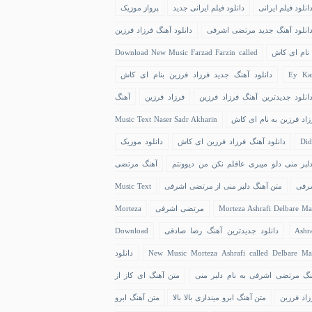
انلود فیلم ایرانی
دانلود فیلم ایرانی جدید
پرواز موزیک
انلود آهنگ جدید مرتضی اشرفی
دانلود آهنگ فرزاد فرزین
 نام ای کاش
Download New Music Farzad Farzin called
Ey Ka
دانلود آهنگ جدید فرزاد فرزین بنام ای کاش
انلود جدیدترین آهنگ فرزاد فرزین
فرزاد فرزین
آهنگ
زاد فرزین به نام ای کاش
Music Text Naser Sadr Akharin
Did
دانلود آهنگ فرزاد فرزین ای کاش
دانلود موزیک
لبر منی دلو میبری عاقلم نکن من دیوونتم
آهنگ مرتضی
رفی
متن آهنگ دلبر منی از مرتضی اشرفی
Music Text
Morteza Ashrafi Delbare Ma
مرتضی اشرفی
Morteza
Ashra
دانلود جدیدترین آهنگ رضا صادقی
Download
New Music Morteza Ashrafi called Delbare Ma
دانلود
نگ مرتضی اشرفی به نام دلبر منی
متن آهنگ ای کاز از
زاد فرزین
متن آهنگ ابرو میندازی بالا بالا
متن آهنگ ابرو