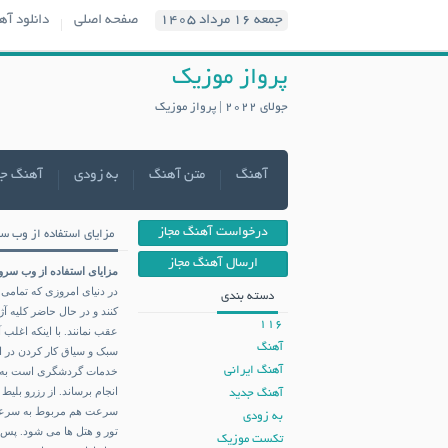
جمعه ۱۶ مرداد ۱۴۰۵
صفحه اصلی
دانلود آه
پرواز موزیک
جولای 2022 | پرواز موزیک
آهنگ
متن آهنگ
به زودی
آهنگ ج
درخواست آهنگ مجاز
مزایای استفاده از وب س
ارسال آهنگ مجاز
مزایای استفاده از وب سروی
در دنیای امروزی که تمامی
دسته بندی
کنند و در حال حاضر کلیه آ
116
عقب نمانند. با اینکه اغل
آهنگ
سبک و سیاق کار کردن در ای
آهنگ ایرانی
خدمات گردشگری است به گون
انجام برساند. از رزرو بل
آهنگ جدید
سرعت هم مربوط به سرعت
به زودی
تور و هتل ها می شود. پس 
تکست موزیک