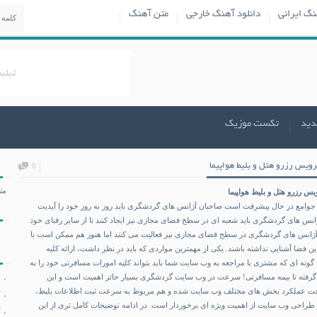
نگ ایرانی
دانلود آهنگ خارجی
متن آهنگ
دید
تکست موزیک
رویس رزرو هتل و بلیط هواپیما
0
مت
س رزرو هتل و بلیط هواپیما
 جوامع در حال پیشرفت است صاحبان آژانس های گردشگری باید روز به روز خود را آپدیت
ژانس های گردشگری باید شعبه ای در سطح فضای مجازی نیز ایجاد کنند تا از سایر رقبای خود
ب آژانس های گردشگری در سطح فضای مجازی نیز فعالیت می کنند اما هنوز هم ممکن است با
ن فضا آشنایی نداشته باشند. یکی از مهمترین مواردی که باید در نظر داشت، ارائه کلیه
ه ای که مشتری با مراجعه به وب سایت شما باید بتواند کلیه امورات مسافرتی خود را به
یط گرفته تا بیمه مسافرتی! سرعت در وب سایت گردشگری بسیار حائز اهمیت است و این
 عملکرد بخش های مختلف وب سایت شده و هم مربوط به سرعت ثبت اطلاعات بلیط،
طراحی وب سایت از اهمیت ویژه ای برخوردار است. در ادامه توضیحات کامل تری از این