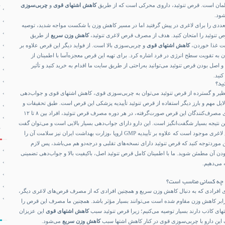
مان است. قرص تنوئید، داروی محرکی است که از طریق
کاهش اشتهای قوی
و
چربی‌سوزی
ود.
متعددی را برای لاغری در پیش گرفتید اما در مسیر کاهش وزن با شکست مواجه شدید، توصیه
قرص تنوئید را امتحان کنید. هدف از مصرف قرص لاغری تنوئید،
کاهش وزن سریع
از طریق
هت غذا خوردن،
کاهش اشتهای قوی
و چربی‌سوزی بالا است. از فواید دیگر این قرص علاوه بر
ن به تقویت سطح انرژی در فرد اشاره کرد. برای تهیه این قرص معجزه‌آسا با اطمینان از
اصل بودن قرص تنوئید می‌توانید به‌راحتی از طریق سایت ما اقدام به خرید کنید و تأثیر
نید.
ید؟
نظیر و گسترده از قرص تنوئید می‌توان به
چربی‌سوزی قوی، کاهش اشتهای قوی
و جواب‌دهی
لایل مهم و بارز دیگر استفاده از قرص تنوئید تأییدیه پزشکی این قرص است. طبق تحقیقات و
بررسی‌هایی که تا کنون روی مصرف‌کنندگان این قرص صورت‌گرفته، در هر دوره مصرف قرص تنوئید، افراد بین ۸ تا ۱۲
ن نتیجه بسیار شگفت‌انگیز است. این دارو دارای جواب‌دهی بسیار بالایی است و می‌توان گفت
قوی‌ترین و مؤثرترین قرص لاغری موجود است که علاوه بر تأییدیه GMP اروپا ،وزارت بهداشت ایران نیز سلامت آن را
ین موردتوجه کنید که قرص تنوئید دارای نسخه‌های تقلبی و درجه‌دو هم می‌باشد، پس لازم
ن آن مطمئن شوید. ما با اطمینان کامل قرص تنوئید اصل، باکیفیت بالا و جواب‌دهی تضمینی
 می‌دهیم.
چه کسانی مناسب است؟
ای افرادی که به دنبال کاهش وزن سریع و همچنین افرادی که از مصرف قرص‌های لاغری دیگر،
 برابر کاهش وزن مقاوم شده است می‌توانند بسیار مؤثر باشد. همچنین ما مصرف این قرص را
های کاذب دارند بسیار توصیه می‌کنیم؛ زیرا قرص تنوئید سبب
کاهش اشتهای قوی
این عزیزان
ین دارو با چربی‌سوزی قوی در کنار کاهش اشتها سبب
کاهش وزن سریع
می‌شود.