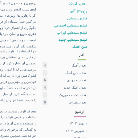
پروپیون و محصول کشور آل
دانلود آهنگ
قوی
سبب کاهش وزن می‌ش
رپورتاژ آگهی
اگر بارهاوبارها روش‌های 
فیلم سینمایی
می‌کنیم حتماً استفاده از 
فیلم سینمایی اجتماعی
جلوگیری از اشتیاق فرد ج
فیلم سینمایی ایرانی
لاغری سریع و آسان
می‌توا
فیلم سینمایی جدید
کیفیت، جواب‌دهی تضمینی و 
شگفت‌انگیز آن را مشاهده ک
متن آهنگ
چرا استفاده از قرص تنوئ
آمار
از دلایل اصلی استقبال بی‌
تضمینی آن اشاره کرد. از د
تعداد آهنگ
4
تعداد متن آهنگ
1
کیلو کاهش وزن دارند که ای
تعداد به زودی
6
تعداد آهنگ جدید
4
تأیید کرده است. حتماً به ا
است هنگام خرید از اصل بود
تعداد تکست موزیک
1
را خدمت شما عزیزان ارائه
تعداد نظرات
0
مصرف
قرص تنوئید
برای 
آرشیو
استفاده از قرص تنوئید بر
بهمن ۱۴۰۳
ناامیدشده و بدن آن‌ها در
به کسانی که پرخوری و اشت
شهریور ۱۴۰۳
خواهد شد. همچنین مصرف ا