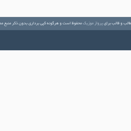
الب و قالب برای
پرواز موزیک
محفوظ است و هرگونه کپی برداری بدون ذکر منبع مم