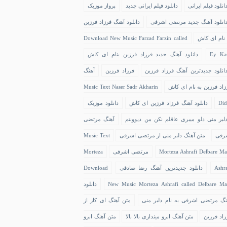
انلود فیلم ایرانی
دانلود فیلم ایرانی جدید
پرواز موزیک
انلود آهنگ جدید مرتضی اشرفی
دانلود آهنگ فرزاد فرزین
 نام ای کاش
Download New Music Farzad Farzin called
Ey Ka
دانلود آهنگ جدید فرزاد فرزین بنام ای کاش
انلود جدیدترین آهنگ فرزاد فرزین
فرزاد فرزین
آهنگ
زاد فرزین به نام ای کاش
Music Text Naser Sadr Akharin
Did
دانلود آهنگ فرزاد فرزین ای کاش
دانلود موزیک
لبر منی دلو میبری عاقلم نکن من دیوونتم
آهنگ مرتضی
رفی
متن آهنگ دلبر منی از مرتضی اشرفی
Music Text
Morteza Ashrafi Delbare Ma
مرتضی اشرفی
Morteza
Ashra
دانلود جدیدترین آهنگ رضا صادقی
Download
New Music Morteza Ashrafi called Delbare Ma
دانلود
نگ مرتضی اشرفی به نام دلبر منی
متن آهنگ ای کاز از
زاد فرزین
متن آهنگ ابرو میندازی بالا بالا
متن آهنگ ابرو