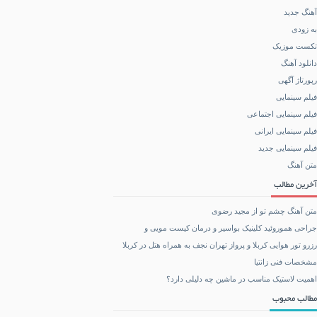
آهنگ جدید
به زودی
تکست موزیک
دانلود آهنگ
رپورتاژ آگهی
فیلم سینمایی
فیلم سینمایی اجتماعی
فیلم سینمایی ایرانی
فیلم سینمایی جدید
متن آهنگ
آخرین مطالب
متن آهنگ چشم تو از مجید رضوی
جراحی هموروئید کلینیک بواسیر و درمان کیست مویی و
رزرو تور هوایی کربلا و پرواز تهران نجف به همراه هتل در کربلا
مشخصات فنی زانتیا
اهمیت لاستیک مناسب در ماشین چه دلیلی دارد؟
مطالب محبوب