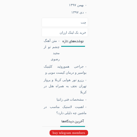
بهمن ۱۳۹۷
دی ۱۳۹۷
چت
خرید بک لینک ارزان
متن آهنگ
نوشته‌های تازه
چشم تو از
مجید
رضوی
جراحی هموروئید کلینیک
بواسیر و درمان کیست مویی و
رزرو تور هوایی کربلا و پرواز
تهران نجف به همراه هتل در
کربلا
مشخصات فنی زانتیا
اهمیت لاستیک مناسب در
ماشین چه دلیلی دارد؟
آخرین دیدگاه‌ها
buy telegram members