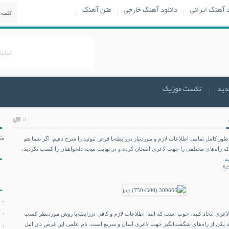
د آهنگ ایرانی
دانلود آهنگ خارجی
متن آهنگ
دید
تکست موزیک
0
مت
 طور کامل تمامی اطلاعات لازم و موردنیاز دررابطه‌با قرص تنوئید را شرح دهیم. اگر شما هم
 که راه‌های مختلفی را جهت لاغری امتحان کرده و در نهایت نتیجه دلخواهتان را کسب نکردید،
د.
؟
لاغری اتخاذ کنید، خوب است که ابتدا اطلاعات لازم و کافی دررابطه‌با روش موردنظر کسب
ئید یکی از راه‌های شگفت‌انگیز جهت لاغری آسان و سریع است. نام علمی این قرص دی اتیل