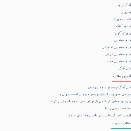
آهنگ جدید
به زودی
تکست موزیک
دانلود آهنگ
رپورتاژ آگهی
فیلم سینمایی
فیلم سینمایی اجتماعی
فیلم سینمایی ایرانی
فیلم سینمایی جدید
متن آهنگ
آخرین مطالب
متن آهنگ چشم تو از مجید رضوی
جراحی هموروئید کلینیک بواسیر و درمان کیست مویی و
رزرو تور هوایی کربلا و پرواز تهران نجف به همراه هتل در کربلا
مشخصات فنی زانتیا
اهمیت لاستیک مناسب در ماشین چه دلیلی دارد؟
مطالب محبوب