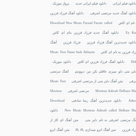
انلود فیلم ایرانی
دانلود فیلم ایرانی جدید
پرواز موزیک
انلود آهنگ جدید مرتضی اشرفی
دانلود آهنگ فرزاد فرزین
 نام ای کاش
Download New Music Farzad Farzin called
Ey Ka
دانلود آهنگ جدید فرزاد فرزین بنام ای کاش
انلود جدیدترین آهنگ فرزاد فرزین
فرزاد فرزین
آهنگ
زاد فرزین به نام ای کاش
Music Text Naser Sadr Akharin
Did
دانلود آهنگ فرزاد فرزین ای کاش
دانلود موزیک
لبر منی دلو میبری عاقلم نکن من دیوونتم
آهنگ مرتضی
رفی
متن آهنگ دلبر منی از مرتضی اشرفی
Music Text
Morteza Ashrafi Delbare Ma
مرتضی اشرفی
Morteza
Ashra
دانلود جدیدترین آهنگ رضا صادقی
Download
New Music Morteza Ashrafi called Delbare Ma
دانلود
نگ مرتضی اشرفی به نام دلبر منی
متن آهنگ ای کاز از
زاد فرزین
متن آهنگ ابرو میندازی بالا بالا
متن آهنگ ابرو