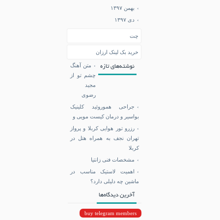
بهمن ۱۳۹۷
دی ۱۳۹۷
چت
خرید بک لینک ارزان
متن آهنگ
نوشته‌های تازه
چشم تو از
مجید
رضوی
جراحی هموروئید کلینیک
بواسیر و درمان کیست مویی و
رزرو تور هوایی کربلا و پرواز
تهران نجف به همراه هتل در
کربلا
مشخصات فنی زانتیا
اهمیت لاستیک مناسب در
ماشین چه دلیلی دارد؟
آخرین دیدگاه‌ها
buy telegram members