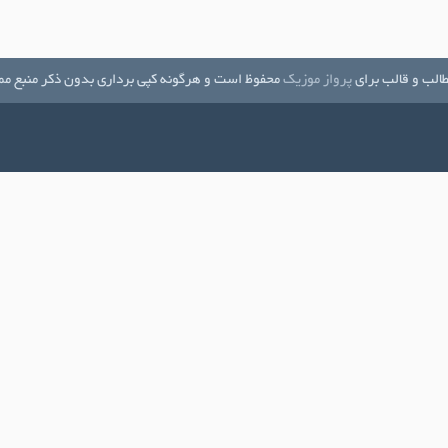
الب و قالب برای
پرواز موزیک
محفوظ است و هرگونه کپی برداری بدون ذکر منبع مم