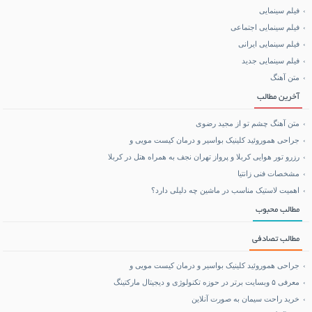
فیلم سینمایی
خرید BCAA
فیلم سینمایی اجتماعی
فیلم سینمایی ایرانی
خرید بلیط هواپیما
فیلم سینمایی جدید
متن آهنگ
بلیط هواپیما تهران مشهد
آخرین مطالب
متن آهنگ چشم تو از مجید رضوی
جراحی هموروئید کلینیک بواسیر و درمان کیست مویی و
رزرو تور هوایی کربلا و پرواز تهران نجف به همراه هتل در کربلا
مشخصات فنی زانتیا
اهمیت لاستیک مناسب در ماشین چه دلیلی دارد؟
مطالب محبوب
مطالب تصادفی
جراحی هموروئید کلینیک بواسیر و درمان کیست مویی و
معرفی ۵ وبسایت برتر در حوزه تکنولوژی و دیجیتال مارکتینگ
خرید راحت سیمان به صورت آنلاین