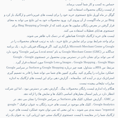
حساس به کسب و کار شما آسیب برساند.
از لیست رایگان محصولات استفاده کنید
گوگل در ماه آوریل نتایج جستجوی خرید خود را برای لیست های غیرپرداختی و ارگانیک باز کرد و
Bing نیز در ماه آگوست از آن پیروی کرد. ورود محصولات خود به این نتایج می تواند به معنای
قرار گرفتن در معرض رایگان میلیون ها نفری باشد که از Google و Bing Shopping برای
جستجوی هدایای تعطیلات استفاده می کنند.
لیست های خرید ارگانیک Google همانطور که در دسک تاپ ظاهر می شوند.
برای واجد شرایط بودن برای نمایش در نتایج خرید ، باید به ترتیب فیدهای محصولات را در
Google و Microsoft Merchant Center بارگذاری کنید. اگر فروشگاه فیزیکی دارید ، یک برنامه
جداگانه در Google Merchant Center (GMC) به نام "Local areas سراسر Google" وجود دارد
که می تواند برای نشان دادن در دسترس بودن محصول در جستجوی Google ، Google
Images ، Google Shopping ، Google Maps و Google Lens مورد استفاده قرار گیرد. .
مرتبط: س FAالات متداول: همه چیز درباره Google Shopping و Surfaces در سراسر Google
عملکرد مبارزات را پیگیری کنید. پیگیری کمپین های شما می تواند شما را قادر به تصمیم گیری
استراتژیک تری در آینده کند. متأسفانه ، گزارش دهی برای این لیست های ارگانیک به اندازه
مبارزات تبلیغاتی پیچیده نیست.
هنگام راه اندازی لیست رایگان محصولات بینگ ، گزارش دهی در دسترس نبود ، اما این شرکت
انتظار دارد در پاییز امسال معیارهای اساسی (کلیک ها و نمایش ها) را ارائه دهد.
در GMC ، گزارش عملکرد کلیک های Surfaces در سراسر Google را نشان می دهد. در
Google Analytics ، کلیک های موجود در لیست های خرید رایگان به عنوان ترافیک "google /
organical" دسته بندی می شوند ، به این معنی که نمی توان نحوه عملکرد لیست های خرید
ارگانیک شما را در مقایسه با لیست جستجوی ارگانیک سنتی خود ارزیابی کرد. به عنوان یک راه