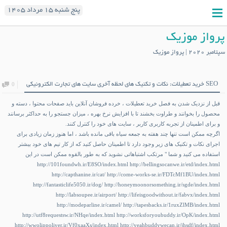
پنج شنبه ۱۵ مرداد ۱۴۰۵
پرواز موزیک
سپتامبر 2020 | پرواز موزیک
SEO خرید تعطیلات: نکات و تکنیک های لحظه آخری سایت های تجارت الکترونیکی
0
قبل از نزدیک شدن به فصل خرید تعطیلات ، خرده فروشان آنلاین باید صفحات محتوا ، دسته و
محصول را بخوانند و طراوت بخشند تا با افزایش نرخ بهره ، میزان جستجو را به حداکثر برسانند
و برای اطمینان از تجربه کاربری کاربر ، سایت های خود را کنترل کنند.
اگرچه ممکن است تنها چند هفته به جمعه سیاه باقی مانده باشد ، اما هنوز زمان زیادی برای
اجرای نکات و تکنیک های زیر وجود دارد تا اطمینان حاصل کنید که از کار تیم های خود بیشتر
استفاده می کنید و شما " مرتکب اشتباهاتی نشوید که به طور بالقوه ممکن است در این
http://101foundwh.ir/E8SO/index.html
http://bellingsocanwe.ir/etd/index.html
http://capthanine.ir/cat/
http://come-works-se.ir/FDTcMf1BU/index.html
http://fantasticlife5050.ir/dog/
http://honeymoonorsomething.ir/sgde/index.html
http://labsoupee.ir/airport/
http://lifeisgoodwithout.ir/fabvx/index.html
http://modeparline.ir/camel/
http://tapesbacks.ir/1ruxZlMB/index.html
http://utf8requestsw.ir/NHqe/index.html
http://worksforyoubuddy.ir/OpK/index.html
http://wwolippoliver.ir/Vf0xaaXs/index.html
http://yeahbuddywecan.ir/jhsdf/index.html