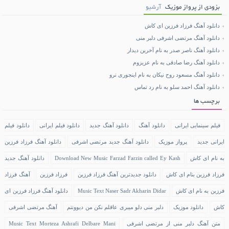
بزودی از پرواز موزیک
آرشیو
دانلود آهنگ فرزاد فرزین ای کاش
دانلود آهنگ مرتضی اشرفی دلبر منی
دانلود آهنگ ناصر صدر به نام آخرین دیدار
دانلود آهنگ رضا صادقی به نام عزیزوم
دانلود آهنگ مسعود روح نیکان به نام اینجوری نرو
دانلود آهنگ احمد سلو به نام رد تماس
برچسب ها
فیلم سینمایی ایرانی
دانلود آهنگ
دانلود آهنگ جدید
دانلود فیلم ایرانی
دانلود فیلم
ایرانی جدید
پرواز موزیک
دانلود آهنگ جدید مرتضی اشرفی
دانلود آهنگ فرزاد فرزین
به نام ای کاش
Download New Music Farzad Farzin called Ey Kash
دانلود آهنگ جدید
فرزاد فرزین بنام ای کاش
دانلود جدیدترین آهنگ فرزاد فرزین
فرزاد فرزین
آهنگ فرزاد
فرزین به نام ای کاش
Music Text Naser Sadr Akharin Didar
دانلود آهنگ فرزاد فرزین ای
کاش
دانلود موزیک
دلبر منی دلو میبری عاقلم نکن من دیوونتم
آهنگ مرتضی اشرفی
متن آهنگ دلبر منی از مرتضی اشرفی
Music Text Morteza Ashrafi Delbare Mani