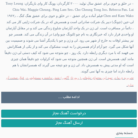
– در خلق و خوی برای عشق سال تولید: ۲۰۰۰ کارگردان: وونگ کار وای بازیگران: Tony Leung
Chiu Wai، Maggie Cheung، Ping Lam Seo، Cho Cheung Tong Joo، Rebecca Pan، Lai
Chen and Kam Wako فیلم آماده برای عشق – در خلق و خوی برای عشق هنگ کنگ ، ۱۹۶۲٫
لی-جین (چونگ) دبیر یک شرکت صادراتی است و همسرش که در یک شرکت ژاپنی کار می کند
، دائماً در مسافرت است. لی ژن در یک واحد آپارتمان شلوغ زندگی می کند و در مقابل آپارتمان
او واحدی قرار دارد که خبرنگاری به نام چو (لئونگ چیو وای) در آن زندگی می کند. همسر چو
نیز بیشتر اوقات به خارج از شهر می رود. لی و ژن و چو با یکدیگر آشنا می شوند و صمیمیت بین
آنها شکل می گیرد. چو آرام آرام همسرش را به غیبت مشکوک می کند و از یکی از همکارانش
می فهمد که با مرد دیگری رابطه دارد. یک روز ، چو متوجه می شود که کیف دستی لی-ژن دقیقاً
مانند کیف همسرش است. لی ژن همچنین متوجه می شود که کراوات چو دقیقاً همان چیزی
است که او مدتی پیش به همسرش داد. لی ژن و چو نتیجه می گیرند که همسرانشان با هم
رابطه دارند اما چیزی به آنها نمی گویند.
تحریریه‌ ی ما در تهیه‌ این محتوای تبلیغاتی (
رپورتاژ آگهی
) نقش نداشته و مسئولیتی در قبال صحت آن
ندارد.
ادامه مطلب ...
درخواست آهنگ مجاز
ارسال آهنگ مجاز
دسته بندی