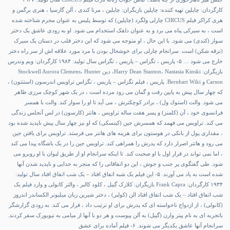
کارگردان: چاپلین تهیه کننده: چاپلین بازیگران: چاپلین ، مرنا کندی ، آلن گارسیا ، هنری برگمن و
هری کراکر فیلم CIRCUS چارلی ولگرد (چاپلین) که توسط پلیس به عنوان مجرم شناخته شده
است ، به سیرکی پناه می برد و به عنوان دلقک استخدام می شود. او به زودی عاشق یک دختر
سوار (کندی) می شود. با این حال ، او متوجه می شود که این دختر قلب در دستان یک سیرک
(ترقه شکن) است. سرانجام چارلی برای خوشحال بودن با مرد مورد علاقه اش از سر راه دختر
خارج می شود … ۵- پاریس ، تگزاس – پاریس ، تگزاس سال تولید: ۱۹۸۴ کارگردان: ویم وندرس
بازیگران: Harry Dean Stanton، Nastasia Kinski، دین Stockwell Aurora Clemens، Hunter
Carson و Bernhart Wiki. پاریس ، فیلم تگزاس – پاریس ، تگزاس تراویس اندرسون (استنتون) ،
که چهار سال پیش به پایین رفت و گمان می رود مرده است ، در یک شهر کوچک مرزی ظاهر
می شود. والت (استوك ول) ، برادر كوچكترش ، می آید تا او را سوار كند. والت با همسر
فرانسوی خود ، آن (کلمنز) و پسر هفت ساله تراویس ، هانتر (کارسون) در لس آنجلس زندگی
می کند. تراویس می فهمد که همسرش جین (کینسکی) که او نیز چهار سال پیش ناپدید شده بود
، مقداری پول از بانکی در هوستون برای هزینه های هانتر می فرستد. تراویس برای یافتن جین
می رود و هانتر اصرار دارد که پدرش را همراهی کند. تراویس جین را در یک باشگاه پیدا می کند
، اما نمی تواند در قرار اول با او صحبت کند. تا اینکه سرانجام او از طریق لیوان با او روبرو می
شود. طی گفتگوی پر جنب و جوش ، این دو اتفاقاتی را که منجر به جدایی و ناپدید شدن آنها
شده است به یاد می آورند. ۵- این فیلم یک شبه اتفاق افتاد – یک شب اتفاق افتاد سال تولید:
۱۹۳۴ کارگردان: Frank Capra بازیگران: کلارک گیبل ، کلود کالبر ، والتر کانولی و وارد فیلم یک
شب اتفاق افتاد – یک شب اتفاق افتاد الن (کولبر) ، دختر شیرین زبان میلیونر الکساندر اندروز
(کانولی) ، از ازدواج ناخواسته ای که پدرش برای او ترتیب داد ، فرار می کند. به زودی گزارشگر
باتجربه ای به نام پیتر وارن (گیبل) به آلن پیوست و هر دو با آنها از میامی به نیویورک سفر کردند.
سرانجام آنها عاشق یکدیگر می شوند. ۶- فیلم آماده برای عشق