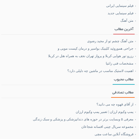
فیلم سینمایی ایرانی
خرید بلیط هواپیما
فیلم سینمایی جدید
متن آهنگ
بلیط هواپیما تهران مشهد
آخرین مطالب
متن آهنگ چشم تو از مجید رضوی
جراحی هموروئید کلینیک بواسیر و درمان کیست مویی و
رزرو تور هوایی کربلا و پرواز تهران نجف به همراه هتل در کربلا
مشخصات فنی زانتیا
اهمیت لاستیک مناسب در ماشین چه دلیلی دارد؟
مطالب محبوب
مطالب تصادفی
از آقای قهوه چه می دانید؟
پمپ وکیوم ارزان | تعمیر پمپ وکیوم ارزان
معرفی ۵ وبسایت برتر در حوزه های دندانپزشکی و پزشکی و سبک زندگی
مجموعه سریال چینی افسانه شجاعان
فروشگاه آنلاین ساعت مچی