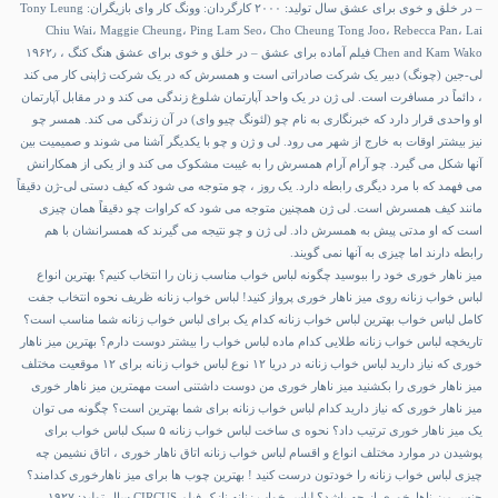
– در خلق و خوی برای عشق سال تولید: ۲۰۰۰ کارگردان: وونگ کار وای بازیگران: Tony Leung
Chiu Wai، Maggie Cheung، Ping Lam Seo، Cho Cheung Tong Joo، Rebecca Pan، Lai
Chen and Kam Wako فیلم آماده برای عشق – در خلق و خوی برای عشق هنگ کنگ ، ۱۹۶۲٫
لی-جین (چونگ) دبیر یک شرکت صادراتی است و همسرش که در یک شرکت ژاپنی کار می کند
، دائماً در مسافرت است. لی ژن در یک واحد آپارتمان شلوغ زندگی می کند و در مقابل آپارتمان
او واحدی قرار دارد که خبرنگاری به نام چو (لئونگ چیو وای) در آن زندگی می کند. همسر چو
نیز بیشتر اوقات به خارج از شهر می رود. لی و ژن و چو با یکدیگر آشنا می شوند و صمیمیت بین
آنها شکل می گیرد. چو آرام آرام همسرش را به غیبت مشکوک می کند و از یکی از همکارانش
می فهمد که با مرد دیگری رابطه دارد. یک روز ، چو متوجه می شود که کیف دستی لی-ژن دقیقاً
مانند کیف همسرش است. لی ژن همچنین متوجه می شود که کراوات چو دقیقاً همان چیزی
است که او مدتی پیش به همسرش داد. لی ژن و چو نتیجه می گیرند که همسرانشان با هم
رابطه دارند اما چیزی به آنها نمی گویند.
میز ناهار خوری خود را ببوسید
چگونه لباس خواب مناسب زنان را انتخاب کنیم؟
بهترین انواع
لباس خواب زنانه
روی میز ناهار خوری پرواز کنید!
لباس خواب زنانه ظریف
نحوه انتخاب جفت
کامل لباس خواب
بهترین لباس خواب زنانه
کدام یک برای لباس خواب زنانه شما مناسب است؟
تاریخچه لباس خواب زنانه طلایی
کدام ماده لباس خواب را بیشتر دوست دارم؟
بهترین میز ناهار
خوری که نیاز دارید
لباس خواب زنانه در دریا
۱۲ نوع لباس خواب زنانه برای ۱۲ موقعیت مختلف
میز ناهار خوری را بکشنید
میز ناهار خوری من دوست داشتنی است
مهمترین میز ناهار خوری
میز ناهار خوری که نیاز دارید
کدام لباس خواب زنانه برای شما بهترین است؟
چگونه می توان
یک میز ناهار خوری ترتیب داد؟
نحوه ی ساخت لباس خواب زنانه
۵ سبک لباس خواب برای
پوشیدن در موارد مختلف
انواع و اقسام لباس خواب زنانه
اتاق ناهار خوری ، اتاق نشیمن چه
چیزی
لباس خواب زنانه را خودتون درست کنید !
بهترین چوب ها برای میز ناهارخوری کدامند؟
جنس میز ناهارخوری از چه باشد؟
لباس خواب زنانه نازک
فیلم CIRCUS سال تولید: ۱۹۲۷