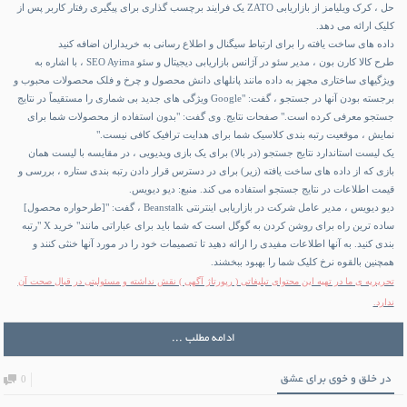
حل ، کرک ویلیامز از بازاریابی ZATO یک فرایند برچسب گذاری برای پیگیری رفتار کاربر پس از
کلیک ارائه می دهد.
داده های ساخت یافته را برای ارتباط سیگنال و اطلاع رسانی به خریداران اضافه کنید
طرح کالا کارن بون ، مدیر سئو در آژانس بازاریابی دیجیتال و سئو SEO Ayima ، با اشاره به
ویژگیهای ساختاری مجهز به داده مانند پانلهای دانش محصول و چرخ و فلک محصولات محبوب و
برجسته بودن آنها در جستجو ، گفت: "Google ویژگی های جدید بی شماری را مستقیماً در نتایج
جستجو معرفی کرده است." صفحات نتایج. وی گفت: "بدون استفاده از محصولات شما برای
نمایش ، موقعیت رتبه بندی کلاسیک شما برای هدایت ترافیک کافی نیست."
یک لیست استاندارد نتایج جستجو (در بالا) برای یک بازی ویدیویی ، در مقایسه با لیست همان
بازی که از داده های ساخت یافته (زیر) برای در دسترس قرار دادن رتبه بندی ستاره ، بررسی و
قیمت اطلاعات در نتایج جستجو استفاده می کند. منبع: دیو دیویس.
دیو دیویس ، مدیر عامل شرکت در بازاریابی اینترنتی Beanstalk ، گفت: "[طرحواره محصول]
ساده ترین راه برای روشن کردن به گوگل است که شما باید برای عباراتی مانند" خرید X "رتبه
بندی کنید. به آنها اطلاعات مفیدی را ارائه دهید تا تصمیمات خود را در مورد آنها خنثی کنند و
همچنین بالقوه نرخ کلیک شما را بهبود ببخشند.
تحریریه‌ ی ما در تهیه‌ این محتوای تبلیغاتی (
رپورتاژ آگهی
) نقش نداشته و مسئولیتی در قبال صحت آن
ندارد.
ادامه مطلب ...
در خلق و خوی برای عشق
0