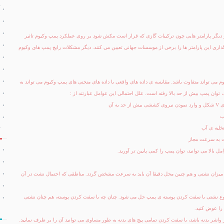
دیگر پارامتر هایی چون ترکیبات گازی که قرار است مکش شود بر روی عملکرد پمپ وکیوم تاثیر
 گذاری این پارامتر ها را برخی از موسسات جهانی تعیین می کنند. دیگر مشکلات رایج پمپ های وکیوم
یوم می تواند متفاوت باشد. مقایسه ی داده های واقعی با داده های منحنی های پمپ وکیوم می تواند به
توان پمپ بیش از حد بالا رفته است. علل احتمالی این عوامل عبارتند از :
 ی
V
شکل و وارد نمودن نیروی کششی بیش از حد به آن
ب
خلیه ی آب
 به سرعت مجاز
مل بالا می توانید، توان پمپ را کمی پایین تر آورید.
 میزان نشتی و هم چنین محل دقیقا آن باید به سرعت مشخص گردد. مناطقی که احتمال نشت در آن
 نوع نشتی با سفت کردن پوسته ی پمپ حل می شود. چنان چه با سفت کردن پوسته، هم چنان نشتی
 را عوض کنید.
 واشر بدنه باشد، با سفت کردن تمامی پیچ های بدنه به طور مساوی می توانید آن را بر طرف نمایید.