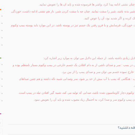
چنان نشتی ادامه پیدا کرد، واشر ها فرسوده شده و باید ان ها را تعویض نمایید.
 شیر بدنه باشد، شیر را سفت نمایید. چنان چه با سفت کردن شیر، باز هم نشتی ادامه داشت، خوردگی
ک کرده و اگر شدید بود، آن را عوض کنید.
، خوردگی، فرسایش و یا فرو رفتن یک جسم تیز در پوسته باشد. در این موارد باید پوسته پمپ وکیوم
ل زیادی داشته باشد. از جمله این دلایل می توان به موارد زیر اشاره کرد:
 در پمپ : سر و صدای ناشی از به دام افتادن یک جسم خارجی در پمپ وکیوم بسیار نامنظم بوده و
ا خارج نموده جسم می توان سر و صدای پمپ را از بین برد.
 : هنگامی که پمپ با آب بیش از حد پر شود، سر وصدایی شبیه ناله داشته و هم چنین صداهای
.
وکیوم دچار کاویتاسیون شده باشد، صدایی که تولید می کند، شبیه گیر افتادن تیله در پمپ است.
قان پمپ وکیوم سر و صدا کرد، به احتمال زیاد معیوب شده و باید آن را تعویض نمود.
ف
قه داشتید؟
د