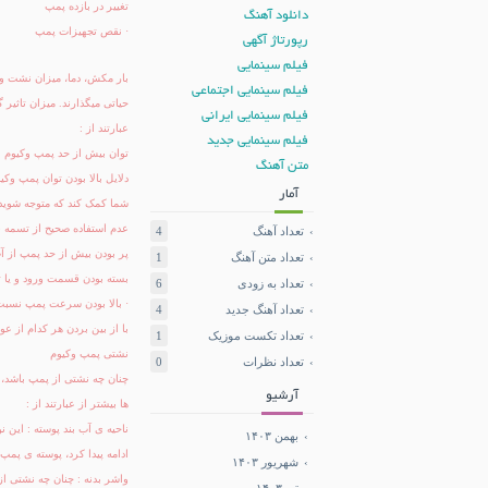
تغییر در بازده پمپ
دانلود آهنگ
·
نقص تجهیزات پمپ
رپورتاژ آگهی
فیلم سینمایی
بار مکش، دما، میزان نشت و 
فیلم سینمایی اجتماعی
حیاتی میگذارند. میزان تاثیر
فیلم سینمایی ایرانی
عبارتند از :
فیلم سینمایی جدید
توان بیش از حد پمپ وکیوم
متن آهنگ
دلایل بالا بودن توان پمپ وک
آمار
شما کمک کند که متوجه شوید، 
عدم استفاده صحیح از تسمه
تعداد آهنگ
4
پر بودن بیش از حد پمپ از آ
تعداد متن آهنگ
1
بسته بودن قسمت ورود و یا ت
تعداد به زودی
6
·
بالا بودن سرعت پمپ نسبت
تعداد آهنگ جدید
4
با از بین بردن هر کدام از عوا
تعداد تکست موزیک
1
نشتی پمپ وکیوم
تعداد نظرات
0
چنان چه نشتی از پمپ باشد،
آرشیو
ها بیشتر از عبارتند از :
ناحیه ی آب بند پوسته : این
بهمن ۱۴۰۳
ادامه پیدا کرد، پوسته ی پمپ
شهریور ۱۴۰۳
واشر بدنه : چنان چه نشتی از