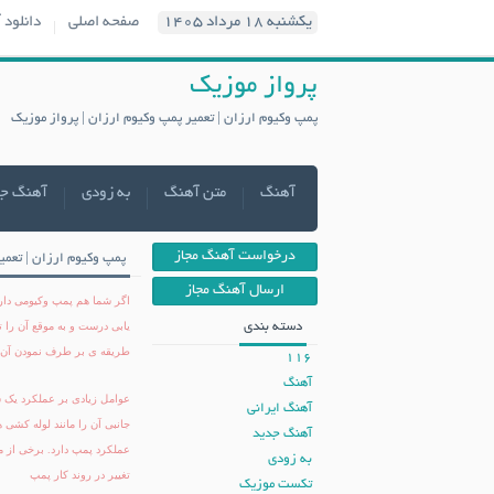
یکشنبه ۱۸ مرداد ۱۴۰۵
صفحه اصلی
دانلود 
پرواز موزیک
پمپ وکیوم ارزان | تعمیر پمپ وکیوم ارزان | پرواز موزیک
آهنگ
متن آهنگ
به زودی
آهنگ ج
درخواست آهنگ مجاز
پمپ وکیوم ارزان | تعمی
ارسال آهنگ مجاز
اگر شما هم پمپ وکیومی دارید
دسته بندی
یابی درست و به موقع آن را ت
طریقه ی بر طرف نمودن آن را 
116
آهنگ
عوامل زیادی بر عملکرد یک س
آهنگ ایرانی
جانبی آن را مانند لوله کشی
آهنگ جدید
عملکرد پمپ دارد. برخی از مش
به زودی
تغییر در روند کار پمپ
تکست موزیک