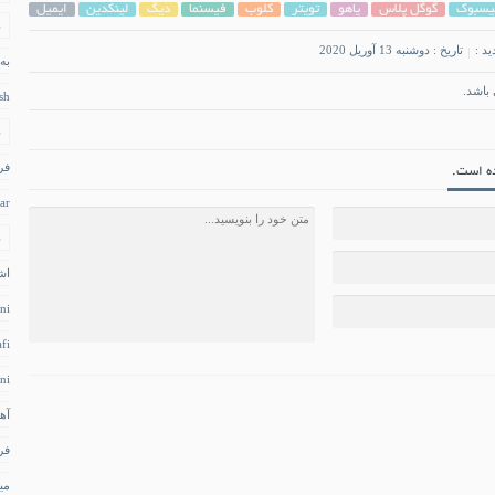
یسبوک
گوگل پلاس
یاهو
تویتر
کلوب
فیسنما
دیگ
لینکدین
ایمیل
د
ید :
تاریخ : دوشنبه 13 آوریل 2020
به
باشد.
sh
د
فر
ar
د
اش
ni
fi
ni
آه
فر
می