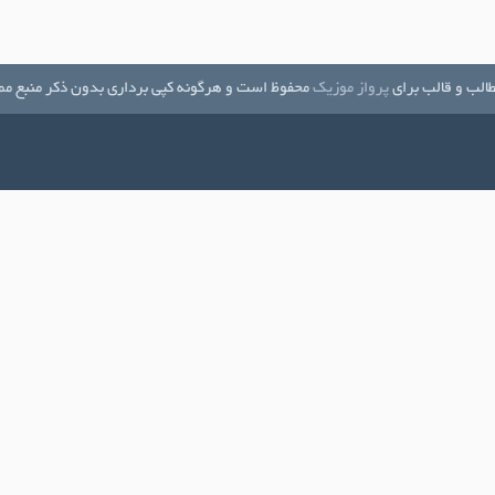
الب و قالب برای
پرواز موزیک
محفوظ است و هرگونه کپی برداری بدون ذکر منبع مم