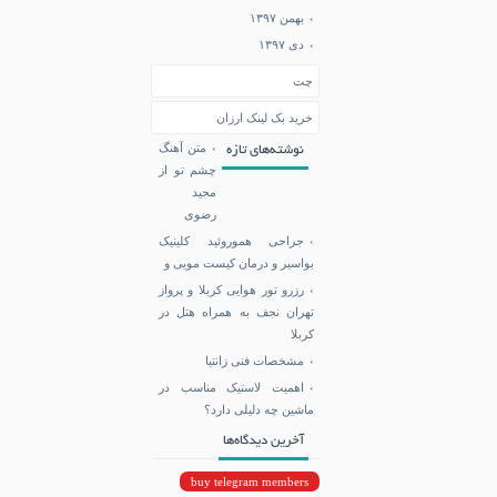
بهمن ۱۳۹۷
دی ۱۳۹۷
چت
خرید بک لینک ارزان
متن آهنگ
نوشته‌های تازه
چشم تو از
مجید
رضوی
جراحی هموروئید کلینیک
بواسیر و درمان کیست مویی و
رزرو تور هوایی کربلا و پرواز
تهران نجف به همراه هتل در
کربلا
مشخصات فنی زانتیا
اهمیت لاستیک مناسب در
ماشین چه دلیلی دارد؟
آخرین دیدگاه‌ها
buy telegram members