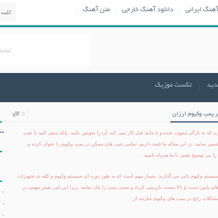
آهنگ ایرانی
دانلود آهنگ خارجی
متن آهنگ
دید
تکست موزیک
ر پمپ وکیوم ارزان
0
مت
 که به تازگی معیوب شده و یا مانند قبل کار نمی کند، آن را تعویض نکنید. بلکه سعی کنید با عیب
عمیر نمایید. در این مقاله ما قصد داریم، تمامی عیب های ممکن در
پمپ وکیوم
را عنوان کرده و
نیز توضیح دهیم. با ما همراه باشید.
یستم وکیوم تاثیر می گذارند. بسیار مهم است که به طور دوره ای سیستم وکیوم و کلیه ی تجهیزات
 های پایین دست و بالا دست، بازرسی کرده و نشتی پمپ را چک نمایید. زیرا این امر نقش مهمی در
کلات رایج در پمپ های وکیوم عبارتند از :