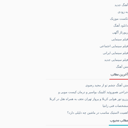
آهنگ جدید
به زودی
تکست موزیک
دانلود آهنگ
رپورتاژ آگهی
فیلم سینمایی
فیلم سینمایی اجتماعی
فیلم سینمایی ایرانی
فیلم سینمایی جدید
متن آهنگ
آخرین مطالب
متن آهنگ چشم تو از مجید رضوی
جراحی هموروئید کلینیک بواسیر و درمان کیست مویی و
رزرو تور هوایی کربلا و پرواز تهران نجف به همراه هتل در کربلا
مشخصات فنی زانتیا
اهمیت لاستیک مناسب در ماشین چه دلیلی دارد؟
مطالب محبوب