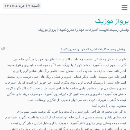
شنبه ۱۷ مرداد ۱۴۰۵
پرواز موزیک
وقتش رسیده کابینت آشپزخانه خود را مدرن کنید! | پرواز موزیک
0
وقتش رسیده کابینت آشپزخانه خود را مدرن کنید!
بانوان خانه دار چه شاغل باشند و چه نباشند اکثر ساعت های روز خود را در آشپزخانه می
گذرانند. مهم نیست آشپزخانه شما کوچک یا بزرگ باشد! آنچه مهم است دلپذیری و تنوع محیط
آشپزخانه است. سلیقه ها متفاوت است. ممکن است خانمی رنگ های شاد و گرم را برای
آشپزخانه خود بپسندد. خانمی دیگر فضایی خلوت و شیک با رنگ های خنثی دوست دارد. محیط
آشپزخانه سنتی یا روستیک انتخاب اول بانوی دیگری است. خبر خوش این است که یک آشپزخانه
مدرن و شیک می تواند مطابق تمامی سلیقه ها طراحی شود. شاید تعجب کنید اگر بگویم لازمه
داشتن یک آشپزخانه امروزی همیشه تغییر کل دکوراسیون آشپزخانه و صرف هزینه های سنگین
نیست! گاهی با تغییرات کوچک هم می توان فضایی دل انگیز و دوستانه داشت.
متفاوت بودن را تجربه کنید
به گزارش مجموعه طراحی
دکوراسیون و کابینت وینا چوب
یک توصیه بسیار مهم برای
فضاسازی دلباز و دوست داشتنی در آشپزخانه این است که از کلیشه ها فاصله بگیریم. حتما لازم
نیست همه وسایل برقی را روی کانتر آشپزخانه بچینید! یا از وسایل تزئینی خیلی گران قیمت
برای آشپزخانه خود استفاده کنید. یا ویترین های گرانقیمت را برای قرار دادن ظروف تزئینی