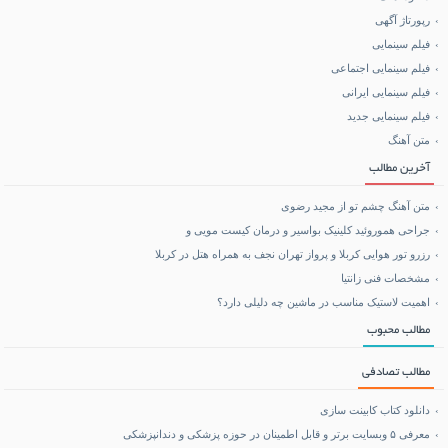
خرید کالا
رپورتاژ آگهی
فیلم سینمایی
خرید BCAA
فیلم سینمایی اجتماعی
فیلم سینمایی ایرانی
خرید بلیط هواپیما
فیلم سینمایی جدید
متن آهنگ
بلیط هواپیما تهران مشهد
آخرین مطالب
متن آهنگ چشم تو از مجید رضوی
جراحی هموروئید کلینیک بواسیر و درمان کیست مویی و
رزرو تور هوایی کربلا و پرواز تهران نجف به همراه هتل در کربلا
مشخصات فنی زانتیا
اهمیت لاستیک مناسب در ماشین چه دلیلی دارد؟
مطالب محبوب
مطالب تصادفی
دانلود کتاب کابینت سازی
معرفی ۵ وبسایت برتر و قابل اطمینان در حوزه پزشکی و دندانپزشکی