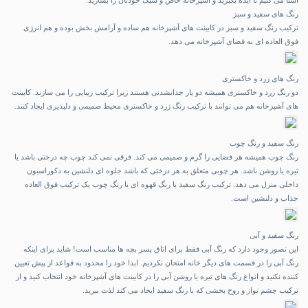
آشنا می کنیم تا ایده بگیرید و آشپزخانه خاص و شیک خودتان را بسازید.
رنگ های سفید و سبز
ترکیب رنگ سفید و سبز در کابینت های آشپزخانه هم ساده و آرامش بخش بوده و هم انرژی
فوق العاده ای به فضای آشپزخانه می دهد.
رنگ های زرد و خاکستری
دو رنگ زرد و خاکستری همیشه دو یار جدانشدنی هستند زیرا ترکیب زیبایی را می سازند. کابینت
های آشپزخانه هم می توانند با ترکیب رنگ زرد و خاکستری محیط صمیمی و دلپذیری ایجاد کنند.
رنگ سفید و رنگ چوب
رنگ چوب همیشه هر فضایی را گرم و صمیمی می کند. فرقی نمی کند چوب چه درختی باشد یا
تیره یا روشن باشد. هر چوبی متعلق به هر درختی که باشد جلوه ای دلنشین به دکوراسیون
داخلی منزل می دهد. ترکیب رنگ سفید با رنگ قهوه ای یا رنگ چوب یک ترکیب فوق العاده
جذاب و دلنشین است.
رنگ سفید و آبی
این تصور وجود دارد که رنگ آبی فقط برای اتاق پسر بچه ها مناسب است! شاید برای اینکه
رنگ آبی را در قسمت های دیگر خانه امتحان نکردیم. ابدا خود را محدود به قواعد از پیش تعیین
کننده نکنید و انواع رنگ های تیره یا روشن آبی را در کابینت های آشپزخانه خود انتخاب کنید و از
ترکیب چشم نواز و روح بخشی که با رنگ سفید ایجاد می کند لذت ببرید.