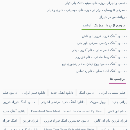
نصب و اجرای پروژه های سپتیک تانک پلی اتیلن
معرفی ۵ وبسایت برتر در حوزه های موسیقی ، خبری و فیلم
روانشناس در شیراز
بزودی از پرواز موزیک
آرشیو
دانلود آهنگ فرزاد فرزین ای کاش
دانلود آهنگ مرتضی اشرفی دلبر منی
دانلود آهنگ ناصر صدر به نام آخرین دیدار
دانلود آهنگ رضا صادقی به نام عزیزوم
دانلود آهنگ مسعود روح نیکان به نام اینجوری نرو
دانلود آهنگ احمد سلو به نام رد تماس
برچسب ها
فیلم سینمایی ایرانی
دانلود آهنگ
دانلود آهنگ جدید
دانلود فیلم ایرانی
دانلود فیلم
ایرانی جدید
پرواز موزیک
دانلود آهنگ جدید مرتضی اشرفی
دانلود آهنگ فرزاد فرزین
به نام ای کاش
Download New Music Farzad Farzin called Ey Kash
دانلود آهنگ جدید
فرزاد فرزین بنام ای کاش
دانلود جدیدترین آهنگ فرزاد فرزین
فرزاد فرزین
آهنگ فرزاد
فرزین به نام ای کاش
Music Text Naser Sadr Akharin Didar
دانلود آهنگ فرزاد فرزین ای