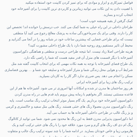
فواصل تمیزکاری و ابزار و موادی که برای تمیز کردن کابینت خود استفاده میکنید
با اهمیت دادن به این نکات می توانید زیباترین و کاربردی ترین کابینت را برای آشپزخانه خود
انتخاب کرده و بسازید.
کمک گرفتن از بقیه همیشه خوب است!
طراحان داخلی در این راه خیلی به شما کمک می کنند. خب درسش را خوانده اند! تخصص این
کار را دارند. وقتی برای یک سرماخوردگی ساده به پزشک معالج رجوع می کنید آیا منطقی
نیست که برای طراحی فضایی که بیشترین ساعات خود در شبانه روز را در آنجا می گذرانید و
محیط آن تاثیر مستقیم روی روحیه شما دارد با یک طراح داخلی مشورت کنید؟
هزینه طراحی اصلا زیاد نیست. اما نتیجه طراحی درست و منطقی و هماهنگی دکوراسیون
آشپزخانه با دیگر قسمت های منزل آن قدر مفید هست که شما را راضی نگه دارد.
یک طراح فضای آشپزخانه با توجه به همه نکات مهمی که برای انتخاب کابینت گفته شد مثل
شرایط آب و هوایی محل زندگی شما و متراژ آشپزخانه و سلیقه خود شما و … بهترین فضاسازی
ممکن را انجام می دهد. پس ضرری ندارد اگر کار را به کاردان بسپارید.
ترکیب رنگ های زیبا برای آشپزخانه ایرانی
هر روز ساختمان ها مدرن تر شده و امکانات آنها امروزی تر می شود. آشپزخانه ها هم از این
قاعده مستثنی نیستند. اگر بخواهیم با زمانه پیش برویم باید قدم هایی در راه مدرن کردن
دکوراسیون آشپزخانه خود برداریم. یک گام بسیار موثر انتخاب ترکیب رنگ مناسب است. پایه
رنگ دکوراسیون مدرن معمولا رنگ های خنثی هستند. رنگ هایی مثل سفید و خاکستری و کرمی
و بژ رنگ غالب در طراحی داخلی آشپزخانه ها به حساب می آیند.
اما
دکوراسیون پذیرایی مدرن
فقط به این رنگ ها محدود نمی شود. شما می توانید از
کاتالوگ
رنگ ام دی اف
رنگ های گرم و سرد مورد علاقه خود را با رنگ های خنثی ترکیب کنید و یک
هارمونی زیبا و خاص خودتان بسازید. در ادامه شما را با چند نمونه ترکیب رنگ جالب و متفاوت