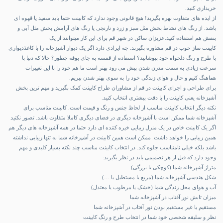
خریداری کنید.
از ایده های متفاوت بهره بگیرید! هیچ قانونی وجود ندارد که کابینت حتما باید سفید یا قهوه ای
باشد. از رنگ های نشاط بخش مثل سبز و زرد و نارنجی یا رنگ های آرامش بخش مثل آبی و
بنفش هم استفاده کنید.عزیزان ساکن در شهر قم برای این کار میتوانند از یک
کابینت ساز خوب در قم
مشاوره بگیرند. چه ایرادی دارد اگر یک دیوار آشپزخانه را با کاغذدیواری
با طرح و رنگ دلخواه خود بپوشانید؟ استفاده از قفسه به جای بوفه چطور؟ حالا که دنیا با
سرعت زیادی به سمت مدرن شدن پیش می رود بهتر است ما هم خود را با این تغییرات
هماهنگ کنیم و حال و هوای زندگی خود را به سوی بهتر شدن ببریم.
برای طراحی و
اجرای کابینت در قم
از مشاوران طراح کابینت کمک بگیرید و مهم ترین بخش
آشپزخانه یعنی کابینت را با دقت بیشتری انتخاب کنید.
نکته دیگر انتخاب کابینت مناسب از لحاظ جنس و رنگ و قیمت است. کابینت مناسب برای
آشپزخانه شما ممکن است با آشپزخانه دیگری در فضای دیگری کاملا متفاوت باشد. تصور نکنید
اگر یک کابینت خاص در یک منزل زیبایی خیره کننده ای دارد حتما در همه آشپزخانه های دیگر هم
همین زیبایی را خواهد داشت. ممکن است همین کابینت در آشپزخانه شما نه تنها زیبایی نداشته
باشد بلکه خیلی نامتناسب جلوه کند. در انتخاب کابینت مناسب چند نکته بسیار کلیدی و مهم
وجود دارد که قبل از هر تصمیمی باید در نظر بگیرید:
متراژ آشپزخانه شما (کوچکی یا بزرگی)
شکل هندسی آشپزخانه شما (مربع یا مستطیل یا …)
آب و هوای محل زندگی شما (خشک یا مرطوب یا معتدل)
میزان تابش نور آفتاب در آشپزخانه شما
مستقیم یا غیر مستقیم بودن نور آفتاب در آشپزخانه شما
نظر و سلیقه شخصی خود شما در انتخاب طرح و رنگ کابینت