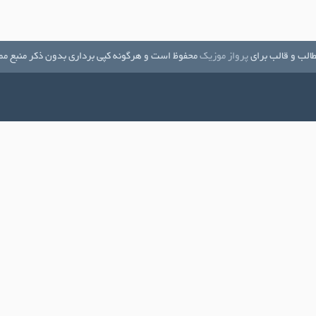
الب و قالب برای
پرواز موزیک
محفوظ است و هرگونه کپی برداری بدون ذکر منبع مم