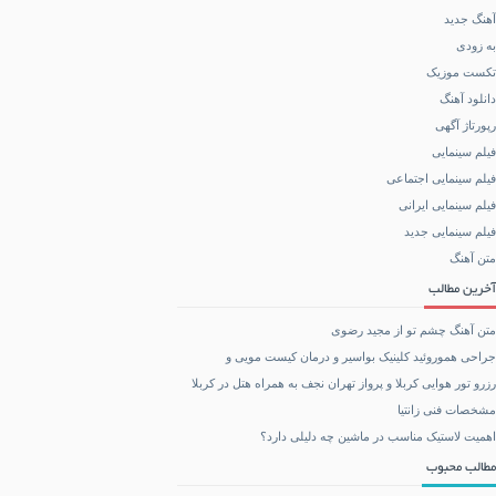
آهنگ جدید
به زودی
تکست موزیک
دانلود آهنگ
رپورتاژ آگهی
فیلم سینمایی
فیلم سینمایی اجتماعی
فیلم سینمایی ایرانی
فیلم سینمایی جدید
متن آهنگ
آخرین مطالب
متن آهنگ چشم تو از مجید رضوی
جراحی هموروئید کلینیک بواسیر و درمان کیست مویی و
رزرو تور هوایی کربلا و پرواز تهران نجف به همراه هتل در کربلا
مشخصات فنی زانتیا
اهمیت لاستیک مناسب در ماشین چه دلیلی دارد؟
مطالب محبوب