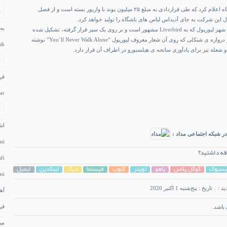
در ژانویه ی ۲۰۱۲ این باشگاه اعلام کرد که طی قراردادی به مبلغ ۲۵ میلیون پوند با واریور بسته است و از فصل
د
به
نماد باشگاه لیورپول از نماد شهر لیورپول که به Liverbird مشهور است و بر روی یک سپر قرار گرفته، تشکیل شده
است. در بالای آن شکلی از دروازه ی شنکلی که روی آن شعار معروف لیورپول “You’ll Never Walk Alone” نوشته
sh
شعله نیز برای یادآوری سانحه ی هیلسبورو در اطراف آن قرار دارد.
د
فر
ar
د
اش
ر شبکه اجتماعی مداد :
ni
قه داشتید؟
fi
یسبوک
گوگل پلاس
یاهو
تویتر
کلوب
فیسنما
دیگ
لینکدین
ایمیل
ni
ید :
تاریخ : پنج‌شنبه 1 اکتبر 2020
آه
فر
باشد.
می