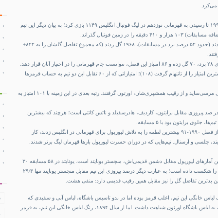
می‌کرد.
لیورپول از آغاز فصل ۹۱-۱۹۹۰ تا رسیدن به قهرمانی نوزدهم در لیگ فوتبال انگلیس ۱۱۴۹ بازی کرد؛ به بیان دیگر این تیم
دقیقه را در زمین فوتبال گذراند.
آن‌ها در ۵۹۵ بازی برنده شدند (حدود ۵۲ درصد برد در مسابقات)، ۱۹۶۸ گل زدند (که مجموع تفاضل گلشان را به ۸۲۲+
قرار دهد.
لیورپول در این سه دهه بیشترین امتیاز را از تاتنهام گرفت (۱۰۸)؛ امتیازاتی که از ۶۰ تقابل این دو تیم به حساب قرمزها
آن‌ها ۱۰۵ امتیاز نیز در داربی مرسی‌ساید و از رقیب همشهری‌شان، اورتون گرفتند. رتبه بعدی در این زمینه با ۱۰۱ امتیاز به
 صد پیروزی مقابل برایتون، کاردیف، هادرسفیلد و ناتس کانتی است؛ هرچند که بیشترین
ها، جلوی برایتون بود با ۵ مسابقه.
حدس زدن نام تیم‌هایی که از فصل ۱۹۹۰-۹۱ بیشترین لطمه را به تلاش لیورپول برای قهرمانی در انگلیس زدند، کار
، چلسی و آرسنال. تیم‌هایی که در دوران حسرت لیورپول بارها قهرمان لیگ برتر شدند.
احتمالا یکی از ناخوشایندترین آمارهای لیورپول مقابل دشمن قدیمی‌اش، منچستر یونایتد است. یونایتد در ۵۸ مسابقه ۳۰
سال گذشته ۲۸ بار لیورپول را شکست داده است؛ به عبارت دیگر درصد پیروزی این تیم مقابل منچستر یونایتد تنها ۲۹/۳
 بدترین تفاضل گل را نیز مقابل همین رقیب قدیمی دارد: منفی هشت.
 لباس خانگی این تیم، اغلب قرمز بوده اما در بدو تاسیس باشگاه، لباس آبی و سفیدی که
ف
بازیکنان بر تن می کردند که به لباس باشگاه اورتون شباهت داشت. اما از سال ۱۸۹۴، رنگ لباس خانگی این تیم، به قرمز
د