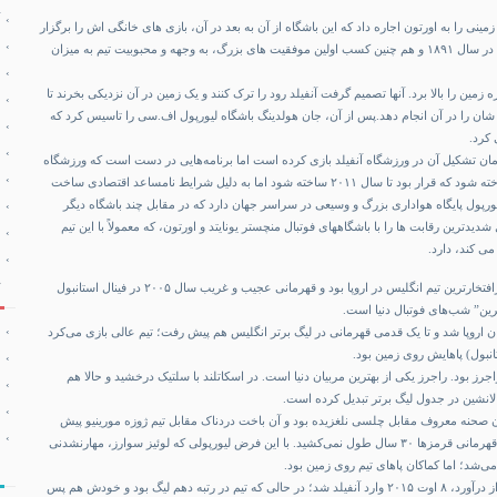
زمینی را به اورتون اجاره داد که این باشگاه از آن به بعد در آن، بازی های خانگی اش را برگزار
می کرد. با قهرمانی در لیگ در سال ۱۸۹۱ و هم چنین کسب اولین موفقیت های بزرگ، به وجهه و محبوبیت تیم به میزان
دینگ اجاره زمین را بالا برد. آنها تصمیم گرفت آنفیلد رود را ترک کنند و یک زمین در آن نزدیکی بخرند تا
شان را در آن انجام دهد.پس از آن، جان هولدینگ باشگاه لیورپول اف.سی را تاسیس کرد که
 کرد.
زمان تشکیل آن در ورزشگاه آنفیلد بازی کرده است اما برنامه‌هایی در دست است که ورزشگاه
جدیدی در استنلی پارک ساخته شود که قرار بود تا سال ۲۰۱۱ ساخته شود اما به دلیل شرایط نامساعد اقتصادی ساخت
یورپول پایگاه هواداری بزرگ و وسیعی در سراسر جهان دارد که در مقابل چند باشگاه دیگر
دیدترین رقابت ها را با باشگاههای فوتبال منچستر یونایتد و اورتون، که معمولاً با این تیم
می کند، دارد.
لیورپول قبل از کلوپ هم پرافتخارترین تیم انگلیس در اروپا بود و قهرمانی عجیب و غریب سال ۲۰۰۵ در فینال استانبول
ترین” شب‌های فوتبال دنیا است.
مان اروپا شد و تا یک قدمی قهرمانی در لیگ برتر انگلیس هم پیش رفت؛ تیم عالی بازی می‌کرد
انبول) پاهایش روی زمین بود.
رز بود. راجرز یکی از بهترین مربیان دنیا است. در اسکاتلند با سلتیک درخشید و حالا هم
لانشین در جدول لیگ برتر تبدیل کرده است.
آن صحنه معروف مقابل چلسی نلغزیده بود و آن باخت دردناک مقابل تیم ژوزه مورینیو پیش
نمی‌آمد، به احتمال فراوان قهرمانی قرمزها ۳۰ سال طول نمی‌کشید. با این فرض لیورپولی که لوئیز سوارز، مهارنشدنی
ی‌شد؛ اما کماکان پاهای تیم روی زمین بود.
مردی که لیورپول را به پرواز درآورد، ۸ اوت ۲۰۱۵ وارد آنفیلد شد؛ در حالی که تیم در رتبه دهم لیگ بود و خودش هم پس