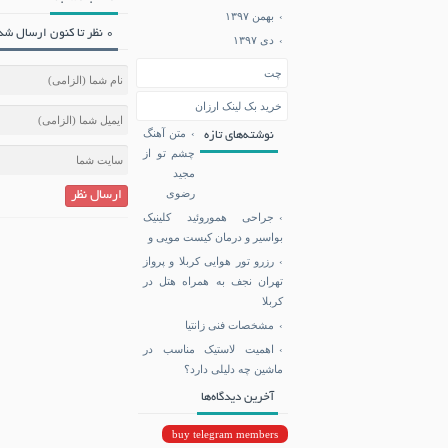
بهمن ۱۳۹۷
0 نظر تا کنون ارسال شده است.
دی ۱۳۹۷
چت
خرید بک لینک ارزان
متن آهنگ
نوشته‌های تازه
چشم تو از
مجید
رضوی
ارسال نظر
جراحی هموروئید کلینیک
بواسیر و درمان کیست مویی و
رزرو تور هوایی کربلا و پرواز
تهران نجف به همراه هتل در
کربلا
مشخصات فنی زانتیا
اهمیت لاستیک مناسب در
ماشین چه دلیلی دارد؟
آخرین دیدگاه‌ها
buy telegram members