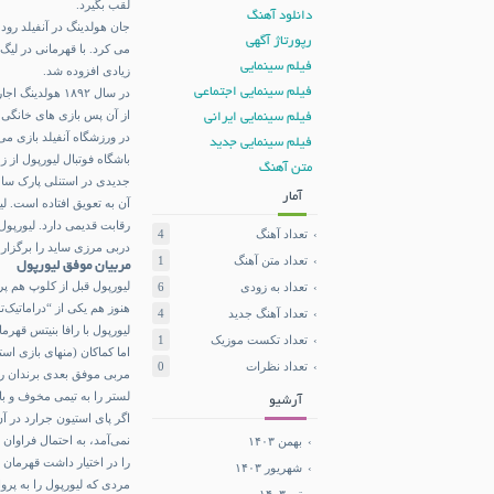
لقب بگیرد.
دانلود آهنگ
جان هولدینگ در آنفیلد رود 
رپورتاژ آگهی
فیلم سینمایی
زیادی افزوده شد.
فیلم سینمایی اجتماعی
در سال ۱۸۹۲ هول
از آن پس بازی های خانگی 
فیلم سینمایی ایرانی
در ورزشگاه آنفیلد بازی می
فیلم سینمایی جدید
باشگاه فوتبال لیورپول از 
متن آهنگ
آمار
آن به تعویق افتاده است. ل
رقابت قدیمی دارد. لیورپول ش
تعداد آهنگ
4
دربی مرزی ساید را برگزار 
تعداد متن آهنگ
1
مربیان موفق لیورپول
تعداد به زودی
6
هنوز هم یکی از “دراماتیک‌
تعداد آهنگ جدید
4
لیورپول با رافا بنیتس قهر
تعداد تکست موزیک
1
اما کماکان (منهای بازی است
تعداد نظرات
0
مربی موفق بعدی برندان راج
لستر را به تیمی مخوف و با
آرشیو
اگر پای استیون جرارد در 
بهمن ۱۴۰۳
را در اختیار داشت قهرمان م
شهریور ۱۴۰۳