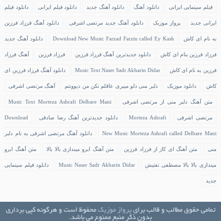
فیلم سینمایی ایرانی
دانلود آهنگ
دانلود آهنگ جدید
دانلود فیلم ایرانی
دانلود فیلم
ایرانی جدید
پرواز موزیک
دانلود آهنگ جدید مرتضی اشرفی
دانلود آهنگ فرزاد فرزین
به نام ای کاش
Download New Music Farzad Farzin called Ey Kash
دانلود آهنگ جدید
فرزاد فرزین بنام ای کاش
دانلود جدیدترین آهنگ فرزاد فرزین
فرزاد فرزین
آهنگ فرزاد
فرزین به نام ای کاش
Music Text Naser Sadr Akharin Didar
دانلود آهنگ فرزاد فرزین ای
کاش
دانلود موزیک
دلبر منی دلو میبری عاقلم نکن من دیوونتم
آهنگ مرتضی اشرفی
متن آهنگ دلبر منی از مرتضی اشرفی
Music Text Morteza Ashrafi Delbare Mani
مرتضی اشرفی
Morteza Ashrafi
دانلود جدیدترین آهنگ رضا صادقی
Download
New Music Morteza Ashrafi called Delbare Mani
دانلود آهنگ مرتضی اشرفی به نام دلبر
منی
متن آهنگ ای کاز از فرزاد فرزین
متن آهنگ ابرو میندازی بالا بالا
متن آهنگ ابرو
میندازی بالا بالا مصطفی تفتیش
Music Naser Sadr Akharin Didar
دانلود فیلم سینمایی
جدید
تمامی حقوق مطالب و قالب برای
پرواز موزیک
محفوظ است و هرگونه کپی برداری
بدون ذکر منبع ممنوع می باشد.