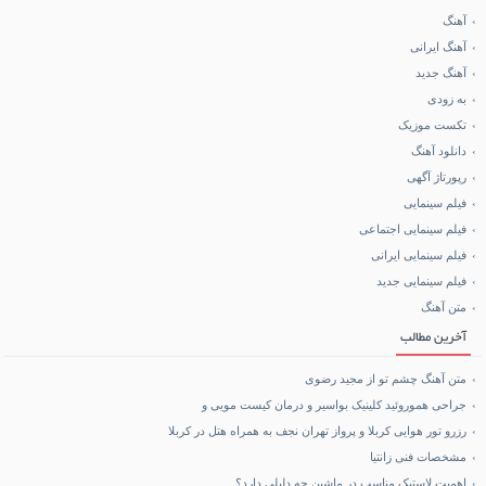
آهنگ
آهنگ ایرانی
فروشگاه تجهیزات کوهنوردی
آهنگ جدید
به زودی
آموزش هاستینگ و سرور
تکست موزیک
دانلود آهنگ
خرید کالا
رپورتاژ آگهی
فیلم سینمایی
خرید BCAA
فیلم سینمایی اجتماعی
فیلم سینمایی ایرانی
خرید بلیط هواپیما
فیلم سینمایی جدید
متن آهنگ
بلیط هواپیما تهران مشهد
آخرین مطالب
متن آهنگ چشم تو از مجید رضوی
جراحی هموروئید کلینیک بواسیر و درمان کیست مویی و
رزرو تور هوایی کربلا و پرواز تهران نجف به همراه هتل در کربلا
مشخصات فنی زانتیا
اهمیت لاستیک مناسب در ماشین چه دلیلی دارد؟