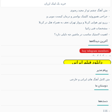
خرید بک لینک ارزان
متن آهنگ چشم تو از مجید رضوی
جراحی هموروئید کلینیک بواسیر و درمان کیست مویی و
رزرو تور هوایی کربلا و پرواز تهران نجف به همراه هتل در کربلا
مشخصات فنی زانتیا
اهمیت لاستیک مناسب در ماشین چه دلیلی دارد؟
آخرین دیدگاه‌ها
buy telegram members
خرید بک لینک دائمی
دانلود فیلم ایرانی
پیام مدیر
دانلود ریمیکس
متن کامل آهنگ های ایرانی و خارجی
دوستان ما
تماشای آنلاین فیلم و سریال
می بی نیم
دسته‌ها
دانلود بازی اندروید
116