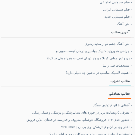
فیلم سینمایی اجتماعی
فیلم سینمایی ایرانی
خرید بلیط هواپیما
فیلم سینمایی جدید
متن آهنگ
بلیط هواپیما تهران مشهد
آخرین مطالب
متن آهنگ چشم تو از مجید رضوی
جراحی هموروئید کلینیک بواسیر و درمان کیست مویی و
رزرو تور هوایی کربلا و پرواز تهران نجف به همراه هتل در کربلا
مشخصات فنی زانتیا
اهمیت لاستیک مناسب در ماشین چه دلیلی دارد؟
مطالب محبوب
مطالب تصادفی
آشنایی با انواع توتون سیگار
معرفی ۵ وبسایت برتر در حوزه های دندانپزشکی و پزشکی و سبک زندگی
حضور جدی ۴+۱ فروشگاه خوشنام، معروف و قدرتمند در فضای آنلاین فروش
اخبار وی پی ان و فیلترشکن .وی پی ان | VPNIRAN
استفاده از ماساژ ورزشی برای ورزشکاران چه مزایایی دارد؟