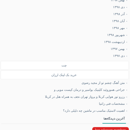
بهمن ۱۳۹۸
دی ۱۳۹۸
آذر ۱۳۹۸
آبان ۱۳۹۸
مهر ۱۳۹۸
شهریور ۱۳۹۸
اردیبهشت ۱۳۹۸
بهمن ۱۳۹۷
دی ۱۳۹۷
چت
خرید بک لینک ارزان
متن آهنگ چشم تو از مجید رضوی
جراحی هموروئید کلینیک بواسیر و درمان کیست مویی و
رزرو تور هوایی کربلا و پرواز تهران نجف به همراه هتل در کربلا
مشخصات فنی زانتیا
اهمیت لاستیک مناسب در ماشین چه دلیلی دارد؟
آخرین دیدگاه‌ها
buy telegram members