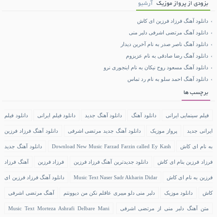
بزودی از پرواز موزیک
آرشیو
دانلود آهنگ فرزاد فرزین ای کاش
دانلود آهنگ مرتضی اشرفی دلبر منی
دانلود آهنگ ناصر صدر به نام آخرین دیدار
دانلود آهنگ رضا صادقی به نام عزیزوم
دانلود آهنگ مسعود روح نیکان به نام اینجوری نرو
دانلود آهنگ احمد سلو به نام رد تماس
برچسب ها
فیلم سینمایی ایرانی
دانلود آهنگ
دانلود آهنگ جدید
دانلود فیلم ایرانی
دانلود فیلم
ایرانی جدید
پرواز موزیک
دانلود آهنگ جدید مرتضی اشرفی
دانلود آهنگ فرزاد فرزین
به نام ای کاش
Download New Music Farzad Farzin called Ey Kash
دانلود آهنگ جدید
فرزاد فرزین بنام ای کاش
دانلود جدیدترین آهنگ فرزاد فرزین
فرزاد فرزین
آهنگ فرزاد
فرزین به نام ای کاش
Music Text Naser Sadr Akharin Didar
دانلود آهنگ فرزاد فرزین ای
کاش
دانلود موزیک
دلبر منی دلو میبری عاقلم نکن من دیوونتم
آهنگ مرتضی اشرفی
متن آهنگ دلبر منی از مرتضی اشرفی
Music Text Morteza Ashrafi Delbare Mani