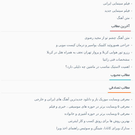
فیلم سینمایی ایرانی
خرید بلیط هواپیما
فیلم سینمایی جدید
متن آهنگ
بلیط هواپیما تهران مشهد
آخرین مطالب
متن آهنگ چشم تو از مجید رضوی
جراحی هموروئید کلینیک بواسیر و درمان کیست مویی و
رزرو تور هوایی کربلا و پرواز تهران نجف به همراه هتل در کربلا
مشخصات فنی زانتیا
اهمیت لاستیک مناسب در ماشین چه دلیلی دارد؟
مطالب محبوب
مطالب تصادفی
معرفی وبسایت موزیک باز و دانلود جدیدترین آهنگ های ایرانی و خارجی
معرفی ۵ وبسایت برتر در حوزه های موسیقی ، خبری و فیلم
معرفی ۵ وبسایت برتر در حوزه آشپزی و خانواده
بهترین روش ها برای رونق کسب و کار اینترنتی
مدارک ویزای کانادا، شینگن و سوئیس راهنمای اخذ ویزا