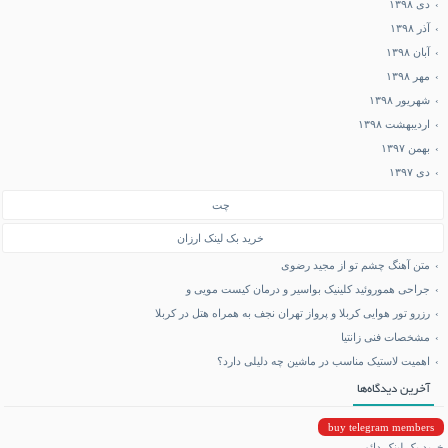
دی ۱۳۹۸
آذر ۱۳۹۸
آبان ۱۳۹۸
مهر ۱۳۹۸
شهریور ۱۳۹۸
اردیبهشت ۱۳۹۸
بهمن ۱۳۹۷
دی ۱۳۹۷
چت
خرید بک لینک ارزان
متن آهنگ چشم تو از مجید رضوی
جراحی هموروئید کلینیک بواسیر و درمان کیست مویی و
رزرو تور هوایی کربلا و پرواز تهران نجف به همراه هتل در کربلا
مشخصات فنی زانتیا
اهمیت لاستیک مناسب در ماشین چه دلیلی دارد؟
آخرین دیدگاه‌ها
buy telegram members
خرید بک لینک دائمی