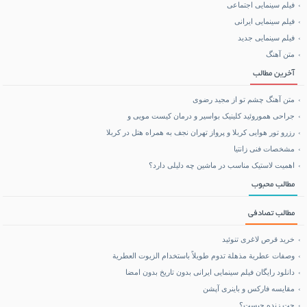
فیلم سینمایی اجتماعی
فیلم سینمایی ایرانی
خرید بلیط هواپیما
فیلم سینمایی جدید
متن آهنگ
بلیط هواپیما تهران مشهد
آخرین مطالب
متن آهنگ چشم تو از مجید رضوی
جراحی هموروئید کلینیک بواسیر و درمان کیست مویی و
رزرو تور هوایی کربلا و پرواز تهران نجف به همراه هتل در کربلا
مشخصات فنی زانتیا
اهمیت لاستیک مناسب در ماشین چه دلیلی دارد؟
مطالب محبوب
مطالب تصادفی
خرید قرص لاغری تنوئید
وصفات عطرية مذهلة تدوم طويلاً باستخدام الزيوت العطرية
دانلود رایگان فیلم سینمایی ایرانی بدون تاریخ بدون امضا
مقایسه فارکس و باینری آپشن
چت زنده چیست؟