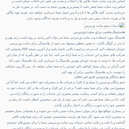
اساس نیاز وب سایت شما، پلاگین ها را انتخاب و نصب می کنیم. این انتخاب ممکن است بر
اساس وب سایت شما متغیر باشد تا بیشترین و بهترین نتیجه به دست آید. در صورت نیاز به
خریداری شدن، کلیه پلاگین ها با نام و آدرس ایمیل شما خریداری خواهند شد. هزینه تهیه پلاگین
ها در هزینه خدمات پیش بینی شده و نیاز به پرداخت هزینه جداگانه وجود ندارد.
هاستینگ مناسب برای سایت وردپرس
هاستینگ مورد استفاده وب سایت وردپرسی شما می تواند تاثیر زیادی بر روی کسب رتبه بهتر و
یا بدتر در گوگل بگذارد. به همین منظور پیشنهاد می شود از هاستینگی برای سایت وردپرسی
خودتان استفاده کنید که سرعت و امنیت بالایی داشته باشد و از آخرین نسخه PHP پشتیبانی کند.
شرکت های بسیاری این خدمات را به شما ارائه می کنند، اما باید در نظر بگیرید که از میان این
شرکت ها، با توجه به بودجه خودتان بهترین هاستینگ را خریداری کنید. یک هاستینگ خوب اما
کمی گرانتر در زمان بسیار کوتاهی تاثیر خودش را به شما نشان خواهد داد. پس اگر وب سایتتان
را دوست دارید هاستینگ مناسبی برای آن تهیه کنید.
سئو رایگان وردپرس امری غیر ممکن
سئو رایگان وردپرس را بسیاری از افراد و شرکت ها به مشتریان خود اعلام می کنند. اما آیا این
موضوع می تواند برای شما مفید باشد؟ برخی از این افراد و شرکت ها در کنار خدمات خود به
عنوان تبلیغات و برای کسب رضایت بیشتر مشتری این خدمات را به صورت رایگان ارائه می
کنند. اما بی شک شما هم می دانید که نمی توان از یک فرد متخصص انتظار داشت که زمان و
تخصص خود را به صورت رایگان در اختیار دیگران بگذارد.
در بسیاری مواقع تنها برخی موارد بسیار ساده سئو رعایت می شوند و یا پشتیبانی بسیار ضعیفی
به مشتری ارائه می شود. اگر شما هم نیازمند متخصصینی هستید که برای شما وقت کافی
گذاشته و با دقت و رعایت تمامی جزئیات وب سایت وردپرسی شما را برای موتورهای جستجو
بهینه سازی کنند، می توانید با ما تماس بگیرید. ما این خدمات را به صورت رایگان ارائه نمی