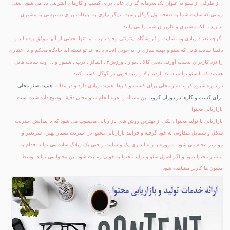
، از طرفی از سئو به عنوان یک سرمایه گذاری عالی برای کسب و کارهای اینترنتی یاد می شود. یعنی
زمانی که سایت شما به صفحه اول گوگل رسید ، دیگر نیازی به تبلیغات برای دسترسی به مشتری
ندارید ، بلکه مشتری و کاربران شما را می یابند.
اگرچه تعداد زیادی وب سایت و فروشگاه اینترنتی وجود دارد ، اما تنها بخشی از آنها موفق بوده اند و
دقیقا سایت هایی که سئو و بهینه سازی را به خوبی انجام داده اند توانسته اند جایگاه محکم و با اعتباری
را نزد کاربران بدست آورند. دیجی کالا ، دیوار ، ورزش۳ ، ایمالز ، ترب ، شیپور و … وب سایت هایی
هستند که با سئو توانسته اند بازدید بالا و رتبه خوبی در گوگل کسب کنند.
در دوره شیوع کرونا سئو محلی برای کسب و کارها اهمیت زیادی دارد و در مقاله
اهمیت سئو محلی
برای کسب و کارها در دوران کرونا
این مسئله و نحوه انجام سئو محلی دقیقا توضیح داده شده است
بازاریابی محتوا
بازاریابی یا تولید محتوا ، یکی از بهترین روش های بازاریابی محسوب می شود که با پیدایش اینترنت
شکل و شمایل متفاوتی به خود گرفته و فرآیند بازاریابی محتوا در اینترنت بسیار بهتر ، سریعتر و
موثرتر انجام می شود. امروزه با راه اندازی یک وبسایت و حتی یک وبلاگ ساده می تواند اقدام به
انتشار محتوا نمود و اگر اصول سئو و تولید محتوا به خوبی رعایت شود این محتوا می تواند توسط
میلیون ها کاربر مشاهده شود.