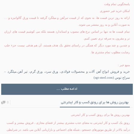
پاسخگویی تمام وقت
امکان خرید غیر حضوری
ارائه به روز ترین قیمت ها، به نحوی که از قیمت تیرآهن و میلگرد گرفته تا قیمت ورق گالوانیزه و …
به صورت آنلاین و به روز منتشر می شوند.
تمام قیمت ها نه تنها بر اساس نرخ های مصوب و استاندارد هستند بلکه می کوشیم قیمت های ارزان
تر و مقرون به صرفه تری تعیین کنیم.
و چندین و چند مورد دیگر که همگی در راستای تحقق یک هدف هستند، آن هم هدفی نیست جزء جلب
رضایت مطلوب تمام مشتری ها.
منبع خبر :
خرید و فروش انواع آهن آلات و محصولات فولادی، ورق سرد، ورق گرم، تیر آهن،میلگرد –
سراج توس (sgt-steel.com)
ادامه مطلب ...
بهترین روش ها برای رونق کسب و کار اینترنتی
0
بهترین روش ها برای رونق کسب و کار اینترنتی
رونق یک کسب و کار اینترنتی به معنای جذب مشتری بیشتر از فضای مجازی ، فروش بیشتر و کسب
درآمد بالاتر از طریق موتورهای جستجو ، شبکه های اجتماعی و بازاریابی آنلاین می باشد. در شرایطی