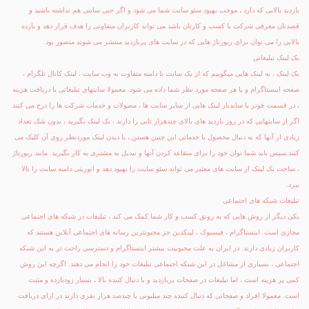
بازدید بالایی که دارد ، موجب بهبود سئو سایت شما می شود و اگر حتی سایتی هم نداشته باشید و
قصدتان معرفی شرکت یا کسب و کارتان باشد می تواند کاربران متفاوتی را هدف قرار دهد و بازده
بالایی را می توان برای رپورتاژ هایی که در سایت های پربازدید منتشر می شوند متصور بود.
بک لینک تبلیغاتی
بک لینک ، به لینک هایی میگوییم که از یک سایت با دامنه متفاوت به وب سایت ، لینک کانال تلگرام ،
صفحه اینستاگرام و یا هر صفحه مورد نظر شما داده می شود. معمولا سایتهای تبلیغاتی با دریافت هزینه
، در قسمت فوتر یا سایدبار لینک هایی از سایر سایت ها ، مصولات و خدمات شرکت ها را درج می کنند.
اگر از سایتهایی که در روز بازدید های بالای چندهزار تایی را دارند ، بک لینک بگیرید ، بدون شک تعداد
زیادی از آنها که به دنبال محصول یا خدماتی این چنین هستن ، با دیدن لینک موردنظر روی آن کلیک می
کنند.سپس باید شما توان خود را برای متقاعد کردن آنها و تبدیل به مشتری به کار بگیرید. مانند رپورتاژ
، ساخت بک لینک از سایت های معتبر می تواند سئو سایت را بهبود دهد و اتوریتی دامنه سایت را بالا
ببرد.
تبلیغات شبکه های اجتماعی
یکی دیگر از روش هایی که به رونق کسب و کار شما کمک می کند ، تبلیغات در شبکه های اجتماعی
مجازی است. اینستاگرام ، فیسبوک ، لینکدین جز محبوبترین رسانه های اجتماعی آنلاین هستند که
کاربران زیادی دارند. در ایران به علت محبوبیت بیشتر اینستاگرام و دسترسی راحت تر به این شبکه
اجتماعی ، بسیاری از مشاغل در این شبکه اجتماعی تبلیغات خود را انجام می دهند. اگرچه این روش
کمی پر هزینه است ، اما تبلیغات در صفحات پربازدید و با دنبال کننده بالا ، بسیار زودبازده و مثبت
است. معمولا افراد و صفحاتی که دنبال کننده چند میلیونی یا چندصد هزار نفری دارند در ازای دریافت