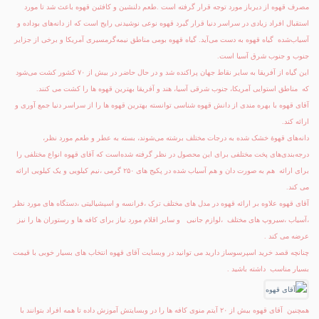
مصرف قهوه از دیرباز مورد توجه قرار گرفته است .طعم دلنشین و کافئین قهوه باعث شد تا مورد
استقبال افراد زیادی در سراسر دنیا قرار گیرد
قهوه نوعی نوشیدنی رایج است که از دانه‌های بوداده و
آسیاب‌شده گیاه قهوه به دست می‌آید. گیاه
قهوه
بومی مناطق نیمه‌گرمسیری آمریکا و برخی از جزایر
جنوب و جنوب شرق آسیا است.
این گیاه از آفریقا به سایر نقاط جهان پراکنده شد و در حال حاضر در بیش از ۷۰ کشور کشت می‌شود
که مناطق استوایی آمریکا، جنوب شرقی آسیا، هند و آفریقا بهترین قهوه ها را کشت می کنند.
آقای قهوه با بهره مندی از دانش قهوه شناسی توانسته بهترین قهوه ها را از سراسر دنیا جمع آوری و
ارائه کند.
دانه‌های قهوهٔ خشک شده به درجات مختلف برشته می‌شوند، بسته به عطر و طعم مورد نظر،
درجه‌بندی‌های پخت مختلفی برای این محصول در نظر گرفته شده‌است که آقای قهوه انواع مختلفی را
برای ارائه هم به صورت دان و هم آسیاب شده در پکیج های ۲۵۰ گرمی ،نیم کیلویی و یک کیلویی ارائه
می کند.
آقای قهوه علاوه بر ارائه قهوه در مدل های مختلف ترک ،فرانسه و اسپشیالیتی ،دستگاه های مورد نظر
،آسیاب ،سیروپ های مختلف ،لوازم جانبی و سایر اقلام مورد نیاز برای کافه ها و رستوران ها را نیز
عرضه می کند .
چنانچه قصد
خرید اسپرسوساز
دارید می توانید در وبسایت آقای قهوه انتخاب های بسیار خوبی با قیمت
بسیار مناسب داشته باشید .
همچنین
آقای قهوه
بیش از ۲۰ آیتم منوی کافه ها را در وبسایتش آموزش داده تا همه افراد بتوانند با