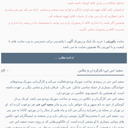
حداقل امکانات در منزل کافه کوچک داشته باشند.
فراموش نکنید آقای قهوه هم لوازم خانگی و لوازم نیمه صنعتی و صنعتی ارائه می کند پس هر مشتری
با هر انتظاری که دارد می تواند از خدمات آقای قهوه استفاده کند.
همچنین اگر قصد راه اندازی کافه یا رستوران دارید می توانید با متخصصان ما در زمینه راه انداری و
مدیریت کافه و رستوران تماس بگیرید.
سایت
بکوریتی
( خرید بک لینک و رپورتاژ آگهی ) پلتفرمی برای دسترسی به وب سایت های با
کیفیت و با اتوریتی بالا همچون سایت ما می باشد.
ادامه مطلب ...
سعید اس جی؛ کارگردان و عکاس
0
سعید اس جی در زمینه‌ی ساخت موزیک ویدئو فعالیت می‌کند و کارگردانی موزیک ویدئوهای
خوانندگان بسیاری از جمله ساسی مانکن، جی دال، عرفان پایدار و سامی بیگی بر عهده داشته
است. او همچنین یک استودیوی عکاسی در تورنتو دارد.
سعید اس جی کارگردان و عکاس در زمینه ی ساخت موزیک ویدئو می باشد. او یک بردار
کوچکتر از خود به نام سپهر و یک خواهر دارد. پدر و مادر
سعید اس جی
هر دو فوت کرده اند. او
در تهران در محله ی زعفرانیه زندگی می کند و ماه هایی از سال را در تورنتو، کانادا به سر می
برد. سعید اس جی با محمدرضا گلزار دوستی نزدیکی دارد و در صفحه ی اینستاگرام خود عکس
های دوتایی بسیاری با او منتشر کرده است. از خالکوبی‌هایی که بر روی دست سعید اس جی
وجود دارد و همچنین گردنبندی که به گردنش آویخته است، به نظر می رسد که به مسحیت تغییر