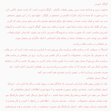
گوگل ادوردز
محبوب ترین و شناخته شده ترین روش تبلیغات کلیکی ، گوگل ادوردز است که بازده بسیار بالایی دارد.
به این صورت که شما به ازای عبارات کلیدی پر جستجو در گوگل ، تبلیغ خود را در این موتور جستجو
ثبت می کنید و لینک سایت شما در صفحه اول نتایج جستجو نمایش داده می شود و هر زمان که کاربر
روی آن کلیک کند و وارد سایت شما شود ، هزینه دریافت می شود. گوگل ادوردز برای کسب و کارهای
اینترنتی مناسب است که بصورت سایت و فروشگاه اینترنتی اداره می شوند. اما سایر انواع تبلیغات
کلیکی می توانند حتی به صفحات شما در شبکه های اجتماعی یا لینک تلگرام نیز متصل شوند.
بنر تبلیغاتی در سایت های پربازدید
احتمالا به بنرهایی که در سایت های پربازدید مثل ورزش سه یا فرارو درج شده دقت کرده اید. بنر هایی
که به معرفی یک شرکت ، محصولات یا کسب و کار خاصی می پردازند. درج بنر تبلیغاتی در سایت های
پربازدید مثل ورزش۳ بسیار موثر است و با تامین تعداد زیادی کاربر به رونق یک کسب و کار در فضای
مجازی کمک می کند. هرچه که از سایت معتبر و پربازدیدتری بنر تبلیغاتی اینترنتی اجاره کنید ، باید
هزینه بیشتری بپردازید اما در عوض بازدید بیشتری هم کسب می کنید.
ارسال ایمیل تبلیغاتی
یکی از اولین روش های بازاریابی اینترنتی که کماکان هم در رونق کسب و کار ها تاثیر دارد ، ارسال
ایمیل تبلیغاتی است. شما می توانید بصورت هدفمند و با جمع اوری اطلاعات ایمیل مخاطبانی که
احتمال می دهید جز جامعه و مشتریان هدف شما باشند ، به آنها ایمیل ارسال کنید. ایمیل مارکتینگ می
تواند شامل معرفی محصولات ، خدمات ، معرفی شرکت ، اطلاعاتی در رابطه با کسب و کار شما و یا
نظرسنجی و سایر موارد باشد. ایمیل مارکتینگ هم بصورت مستقیم در جذب مشتری و هم غیرمستقیم