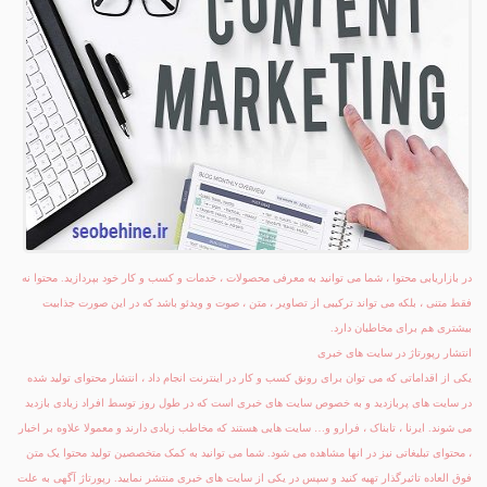
در بازاریابی محتوا ، شما می توانید به معرفی محصولات ، خدمات و کسب و کار خود بپردازید. محتوا نه
فقط متنی ، بلکه می تواند ترکیبی از تصاویر ، متن ، صوت و ویدئو باشد که در این صورت جذابیت
بیشتری هم برای مخاطبان دارد.
انتشار رپورتاژ در سایت های خبری
یکی از اقداماتی که می توان برای رونق کسب و کار در اینترنت انجام داد ، انتشار محتوای تولید شده
در سایت های پربازدید و به خصوص سایت های خبری است که در طول روز توسط افراد زیادی بازدید
می شوند. ایرنا ، تابناک ، فرارو و… سایت هایی هستند که مخاطب زیادی دارند و معمولا علاوه بر اخبار
، محتوای تبلیغاتی نیز در انها مشاهده می شود. شما می توانید به کمک متخصصین تولید محتوا یک متن
فوق العاده تاثیرگذار تهیه کنید و سپس در یکی از سایت های خبری منتشر نمایید. رپورتاژ آگهی به علت