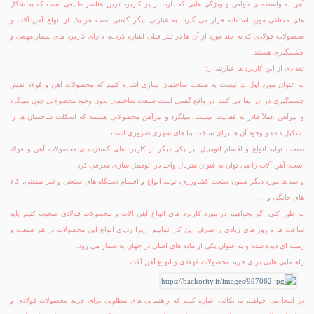
آهن به واسطه ی خواص و ویژگی هایی که دارد، از پر کاربرد ترین عناصر طبیعی است که به شکل
های مختلفی مورد استفاده قرار می گیرد. به عبارتی دیگر گفتنی است هر یک از انواع آهن آلات و
محصولات فولادی که به چند مورد از آن ها در تیتر قبلی اشاره کردیم، دارای کاربرد های بسیار مهمی و
چشمگیری هستند.
تعدادی از این کاربرد ها عبارتند از:
به عنوان مورد اول بد نیست به صنعت ساختمان سازی اشاره کنیم که محصولات آهن و فولاد نقش
چشمگیری در آن ایفا می کنند. در واقع گفتنی است صنعت ساختمان بدون وجود محصولاتی چون میلگرد
و تیرآهن عملاً قادر به فعالیت نیست. میلگرد و تیرآهن محصولاتی هستند که اسکلت ساختمان ها را
تشکیل داده و وجود آن ها برای ساخت بنا های شهری ضروری است.
صنعت تولید انواع و اقسام اتومبیل نیز یکی دیگر از کاربرد های گسترده ی محصولات آهن و فولاد
است. آهن آلات را می توان به عنوان متریال واحد در اتومبیل سازی معرفی کرد.
و صد ها مورد دیگر همون صنعت کشاورزی، تولید انواع و اقسام دستگاه های صنعتی و غیر صنعتی، کالا
های خانگی و …
به طور کلی اگر بخواهیم در مورد کاربرد های انواع آهن آلات و محصولات فولادی صحبت کنیم باید
ساعت ها و روز های زیادی را صرف این کار نماییم، زیرا ردپای انواع این محصولات در هر صنعت و
زمینه ای دیده شده و به عنوان یکی از ماده های اصلی در جهان به شمار می رود.
راهنمایی هایی برای خرید محصولات فولادی و انواع آهن آلات
در اینجا می خواهیم به نکاتی اشاره کنیم که راهنمایی های مطلوبی برای خرید محصولات فولادی و