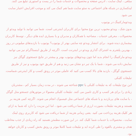
مبلغی ، لینک سایت ، آدرس صفحه و محصولات و خدمات شما را در پست و استوری تبلیغ می کنند.
لینکسازی در شبکه های اجتماعی به سئو سایت شما هم کمک می کند و موجب افزایش اعتبار سایت
می شود.
ویدئومارکتینگ در یوتیوب
بدون شک ، ویدئو محبوب ترین نوع محتوا برای کاربران اینترنتی است. شما می توانید با تولید ویدئو از
محصولات ، معرفی خدمات ، مصاحبه با همکاران و مدیران و یا بسیاری ایده های دیگر ، توسط کاربران
بیشماری دیده شوید. برای انتشار ویدئو چه سایتی بهتر از یوتیوب؟ یوتیوب با بازدیدهای میلیونی در روز
، بهترین پلتفرم به اشتراک گذاری ویدئو در اینترنت است. اگرچه از طریق اینستاگرام نیز می توانید
ویدئو مارکتینگ را انجام بدید اما چون ویدئوهای یوتیوب بهتر و بیشتر در نتایج جستجوی گوگل نیز
نمایش داده می شوند ، شما با یک تیر دو نشان می زنید و هم از طریق خود یوتیوب و نیز از طریق
جستجوی گوگل ، بازدید های بالا کسب می کنید که عاملی موثر در رونق کسب و کار اینترنتی شماست.
تبلیغات کلیکی
ppc
این نوع تبلیغات که به تبلیغات کلیکی یا
شناخته می شوند ، در مدت زمان بسیار کم ، مشتریان
زیادی را برای هر کسب و کاری تامین می کنند. تبلیغات کلیکی معمولا در موتورهای جستجو مثل گوگل
، یا سایت های پربازدید و یا شبکه های اجتماعی مثل فیسبوک انجام می شوند. اگرچه کمی هزینه بر
هستند و هزینه تبلیغات بصورت ارزی از شما دریافت می شود ، اما این مزیت را دارد که شما به ازای
هر کلیک هزینه پرداخت می کنید. یعنی زمانی هزینه از شما دریافت می شود که کاربری روی لینک
سایت ، محصولات یا خدمات شما کلیک کند. در این صورت مطمئن هستید که راه زیادی از جذب مخاطب
هدف و مشتری بالقوه را طی کرده اید و تبلیغات شما کاملا موثر و رونق بخش کسب و کارتان خواهد
بود.