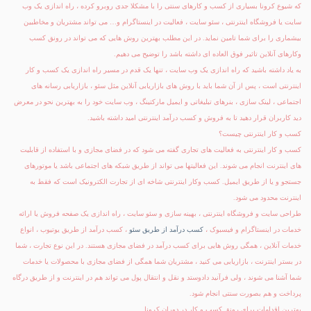
که شیوع کرونا بسیاری از کسب و کارهای سنتی را با مشکلا جدی روبرو کرده ، راه اندازی یک وب
سایت یا فروشگاه اینترنتی ، سئو سایت ، فعالیت در اینستاگرام و… می تواند مشتریان و مخاطبین
بیشماری را برای شما تامین نماید. در این مطلب بهترین روش هایی که می تواند در رونق کسب
وکارهای آنلاین تاثیر فوق العاده ای داشته باشد را توضیح می دهیم.
به یاد داشته باشید که راه اندازی یک وب سایت ، تنها یک قدم در مسیر راه اندازی یک کسب و کار
اینترنتی است ، پس از آن شما باید با روش های بازاریابی آنلاین مثل سئو ، بازاریابی رسانه های
اجتماعی ، لینک سازی ، بنرهای تبلیغاتی و ایمیل مارکتینگ ، وب سایت خود را به بهترین نحو در معرض
دید کاربران قرار دهید تا به فروش و کسب درآمد اینترنتی امید داشته باشید.
کسب و کار اینترنتی چیست؟
کسب و کار اینترنتی به فعالیت های تجاری گفته می شود که در فضای مجازی و با استفاده از قابلیت
های اینترنت انجام می شوند. این فعالیتها می تواند از طریق شبکه های اجتماعی باشد یا موتورهای
جستجو و یا از طریق ایمیل. کسب وکار اینترنتی شاخه ای از تجارت الکترونیک است که فقط به
اینترنت محدود می شود.
طراحی سایت و فروشگاه اینترنتی ، بهینه سازی و سئو سایت ، راه اندازی یک صفحه فروش یا ارائه
خدمات در اینستاگرام و فیسبوک ،
کسب درآمد از طریق سئو
، کسب درآمد از طریق یوتیوب ، انواع
خدمات آنلاین ، همگی روش هایی برای کسب درآمد در فضای مجازی هستند. در این نوع تجارت ، شما
در بستر اینترنت ، بازاریابی می کنید ، مشتریان شما همگی از فضای مجازی با محصولات یا خدمات
شما آشنا می شوند ، ولی فرآنید دادوستد و نقل و انتقال پول می تواند هم در اینترنت و از طریق درگاه
پرداخت و هم بصورت سنتی انجام شود.
بهترین اقدامات برای رونق کسب و کار در دوران کرونا