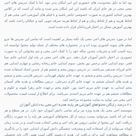
بود اما به دلیل محدودیت های حضوری این امر امکان پذیر نبود. اما با کمک تدریس های اجی
مجی مجی در هر جای ایران که باشید این امر امکان پذیر شده و مانند آن است که در کلاس
بهترین اساتید کشوری به صورت خصوصی حاضر باشید و با فیلم های آموزشی اجی مجی هم از
لحاظ هزینه و هم از لحاظ زمان و هم از لحاظ هزینه صرفه جویی کنید و خیالتان راحت باشد که
بهترین آموزش ممکن در اختیار فرزندانتان قرار داده شده است.
اما در مورد مدرس های اجی مجی یک نکته بسیار پر اهمیت است که تمامی این مدرس ها جزو
معلم های نمونه کشوری بوده اند و در جشنواره های مختلف از جمله تولید محتوا توانسته اند
رتبه کسب کنند و تجربیات چندین ساله خود را با کمک اجی مجی و تیم محتوایی آن به صورت
تصویری در اختیار دانش آموزان قرار دهند. دبیر های اجی مجی در پایه اول ابتدایی خانم مینا
قجر، دوم ابتدایی خانم نرجس نور بخش، سوم ابتدایی خانم ریحانه رضایی و چهارم ابتدایی هم
خانم فرزانه صدیقی می‌باشند. در تدریس دروس پنجم و ششم هم از چندین استاد استفاده شده
است؛ تدریس ریاضی پنجم و ششم به عهده خانم نیلوفر قهرمانی، تدریس فارسی پنجم و ششم
و هدیه های آسمان ششم به عهده خانم اکرم دمرچلی، دریس مطالعات و هدیه های آسمان
پنجم ابتدایی به عهده خانم مریم احمد پور، علوم پنجم برعهده خانم زهرا بلیوند و علوم و
مطالعات ششم هم بر عهده خانم مریم احمدی می‌باشد. برای اطلاع از لیست قیمت محصولات
اجی مجی می توانید به سایت مجموعه مراجعه کنید.
۲۰ درصد رایگان محتواهای آموزشی هر پایه، هدیه اجی مجی به دانش آموزان
موسسه اجی مجی یک هدیه ویژه نیز برای تمامی دانش آموزان خود دارد. در هر سطح و هر
پایه ای که باشید می‌توانید بیست درصد از کل محتواهای آموزشی هر پایه را به صورت رایگان
دریافت کنید. این محتوا از تمامی دروس هر پایه اجی و مجی انتخاب شده است و در مدت زمان
کوتاه می‌توانید از آن استفاده کنید و پیشرفت چشمگیر دانش آموزان ابتدایی خود را در یادگیری
و مطالعه مشاهده کنید برای دریافت این هدیه ارزشمند کافی است همین الان پایه تحصیلی