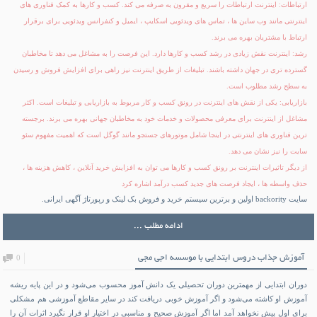
ارتباطات: اینترنت ارتباطات را سریع و مقرون به صرفه می کند. کسب و کارها به کمک فناوری های
اینترنتی مانند وب ساین ها ، تماس های ویدئویی اسکایپ ، ایمیل و کنفرانس ویدئویی برای برقرار
ارتباط با مشتریان بهره می برند.
رشد: اینترنت نقش زیادی در رشد کسب و کارها دارد. این فرصت را به مشاغل می دهد تا مخاطبان
گسترده تری در جهان داشته باشند. تبلیغات از طریق اینترنت نیز راهی برای افزایش فروش و رسیدن
به سطح رشد مطلوب است.
بازاریابی: یکی از نقش های اینترنت در رونق کسب و کار مربوط به بازاریابی و تبلیغات است. اکثر
مشاغل از اینترنت برای معرفی محصولات و خدمات خود به مخاطبان جهانی بهره می برند. برجسته
ترین فناوری های اینترنتی در اینجا شامل موتورهای جستجو مانند
گوگل
است که اهمیت مفهوم سئو
سایت را نیز نشان می دهد.
از دیگر تاثیرات اینترنت بر رونق کسب و کارها می توان به افزایش خرید آنلاین ، کاهش هزینه ها ،
حذف واسطه ها ، ایجاد فرصت های جدید کسب درآمد اشاره کرد
سایت backority اولین و برترین سیستم خرید و فروش بک لینک و رپورتاژ آگهی ایرانی.
ادامه مطلب ...
آموزش جذاب دروس ابتدایی با موسسه اجی مجی
0
دوران ابتدایی از مهمترین دوران تحصیلی یک دانش آموز محسوب می‌شود و در این پایه ریشه
آموزش او کاشته می‌شود و اگر آموزش خوبی دریافت کند در سایر مقاطع آموزشی هم مشکلی
برای اول پیش نخواهد آمد اما اگر آموزش صحیح و مناسبی در اختیار او قرار نگیرد اثرات آن را