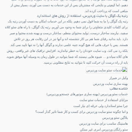
دهیم، اما کیفیتی و نتایجی که مشتریان پس از این خدمات به دست می آورند، بسیار بیش از
مبلغی است که پرداخت کرده اند.
رتبه یک گوگل با سایت وردپرس، استفاده از روش های استاندارد
رتبه یک گوگل را ما به شما قول نمی دهیم. بلکه در این خدمات امکان به دست آوردن رتبه یک
برای کلمات کلیدی متفاوتی را برای شما به وجود می آوریم. رتبه یک گوگل، با راه های سئو کلاه
سفید، نیازمند ساختار درست، تولید محتوای منظم، ساختار درست و بهینه شده محتوا و صبر
دارد. باید بدانید رقبای شما هم بی کار ننشسته اند و آنها نیز در این رقابت هر روز در تلاش
هستند. پس با حرف هایی که هیچ گونه جنبه علمی ندارند و گوگل آنها را نه تنها تایید نمی کند
بلکه رد می کند، وب سایت خودتان را به خطر نیاندازید. افزایش ترافیک های غیر واقعی، روش
های کلاه سیاه و … شیوه هایی نیستند که شما بتوانید در طول زمان به وسیله آنها موفق شوید.
باید از راه درست آن حرکت کنید تا بتوانید به نتایج مطلوبی برسید.
وکیل در شیراز
بهینه سازی سایت وردپرس
خلاصه مطالب
خدمات سئو وردپرس (بهینه سازی موتورهای جستجو وردپرس)
مزایای استفاده از خدمات سئو سایت
چرا سئو استاندارد ولی حرفه ای نیاز است
و اما چگونه سئو سایت وردپرس برای کسب و کار شما تاثیر گذار است؟
پلاگین سئو وردپرس
هاستینگ مناسب برای سایت وردپرس
سئو رایگان وردپرس امری غیر ممکن