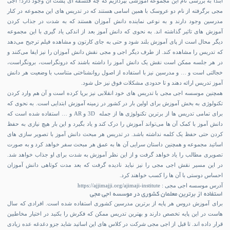
ابتدا به بررسی نام این مجموعه آموزشی بپردازیم که چه فلسفه ای پشت آن وجود دارد! اجی
مجی برگرفته از نام دو عروسک با همین اسامی هستند که در تدریس های این مجموعه در کنار
مدرسین وجود دارند و به نوعی نماینده دانش آموزان هستند که به شدت در جذاب کردن
آموزش های تاثیر گذاشته اند. به نحوی که دانش آموز بعد از اندکی یاد گیری با این مجموعه
دیگر محال است از پای آموزش بلند شود و حتی به جای کارتون و مشاهده فیلم ترجیح می‌دهد
که تدریس را مشاهده کند. از طرف دیگر اجی و مجی نقش دانش آموزان را نیز ایفا می‌کنند و
در هر جلسه ممکن است نقش یک دانش آموز را داشته باشند که درونگراست، برونگراست،
خجالتی است و … و مدرسین نیز با استفاده از اصول روانشناختی متناسب با وضعیت هر دانش
آموز تدریس ارائه دهند و تا حدودی مشکلات فوق نیز حل شود.
همچنین موسسه اجی مجی با تدریس های خود انقلابی نیز برپا کرده است و آن هم وارد کردن
تکنولوژی به بخش آموزش برای اولین بار در کشور در زمینه آموزش ابتدایی است. به نحوی که
برای تمامی تدریس ها از برترین تکنولوژی ها از جمله 3D و AR و … استفاده شده است که
دانش آموز با کمک آن ها می‌تواند آموزش را درک کند و یاد بگیرد و این بار هیچ نیازی به حفظ
کردن حتی حفظ یک کلمه نداشته باشد. در تدریس هر مبحث دانش آموز با تصویر سازی های
اساتید مجموعه و همچنین داستان سرایی آن ها به عمق هر مبحث سفر خواهد کرد و به صورت
تصویری مطالب را یاد خواهد گرفت و از این نظر آموزش به شدت برای او جذاب خواهد شد.
در این مسیر نقش اجی مجی را نیز نباید نادیده گرفت که بعد مدت کوتاهی دانش آموزان
احساس دوستی با آن ها را کسب خواهند کرد.
آدرس موسسه اجی مجی :
https://ajjimajji.org/ajimaji-institute
استفاده از برترین معلمان کشوری در موسسه اجی مجی
برای آموزش دروس هر پایه از برترین مدرسین کشوری استفاده شده است. افرادی که سال
هاست در این پایه تخصص دارند و بهترین تدریس ممکن که فکرش را بکنید در اختیار مخاطبین
قرار داده اند. تا قبل از اجی مجی شرکت در کلاس های این اساتید شاید جزو دغدغه عده زیادی