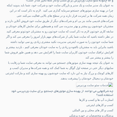
و اما چگونه سئو سایت وردپرس برای کسب و کار شما تاثیر گذار است؟
به عنوان یک مدیر سایت و یک مدیر و بازرگان سایت خود و شرکت خود، شما باید بدونید اینکه
چرا در بهینه سازی موتورهای جستجو سرمایه گذاری می کنید . لازم به ذکر است که در این
زمان همه شرکت ها بر اینترنت قرار دارند و در سطح های بالایی فعالیت می‌کنند حتی
شرکت‌های قدیمی مانند بنز بی ام و شرکت‌های دیگر از طریق سایت خود فروش آنلاین دارند و
مشتریان خودشون رو بیشتر و بهتر مدیریت می کنند و همینطور برای نمایش کارهای خودتان و
سابقه کاری خودتون لازم به ذکر است که سایت خودتون رو به مشتریان خودتونو معرفی کنید
در نظر داشته باشید که سایت شما یکی از شرکت‌های مهم بازار امروز را معرفی می کند و اگر
شما سایت خودتون را به صورت اینترنتی مدیریت نکنید مشتری زیادی رو نمی توانید داشته
باشید بنابراین باید به مشتریان بالقوه و زیادی را به سایت خودتان معرفی کنیم ، بازدید بیشتر و
افزایش ترافیک سایت خودتون کاربران سایت شما را افزایش می دهد و همین طور فروش شما
را بیشتر و بیشتر می کند
به عنوان یک نتیجه بهینه سازی موتورهای جستجو می توانند به معرفی سایت شما و رقابت با
سایتهای دیگر حتی در صفحه اول گوگل به شما کمک کند و همه شرکت‌ها و مدیران کسب و
کارهای کوچک و بزرگ نیاز به این دارد که سایت خودشون رو بهینه سازی کنند و مارکت اینترنتی
خودشان و دیجیتال خودشان را پیشرفت بدهند.
چه شرکتهایی می توانند از یهینه سازی موتورهای جستجو برای سایت وردپرسی خود
استفاده کنند؟
استارت آپ ها و کسب و کارها
کسب و کارهای اینترنتی
کسب و کار های محلی و بین المللی
پزشکان و متخصصان در حوزه پزشکی