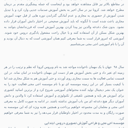
در مقاطع بالاتر نیز قابل مشاهده خواهد بود و اینجاست که جمله پیشگیری مقدم بر درمان
مطرح خواهد شد. کرونا نیز در سال اخیر به بخش آموزش صدمات جدیی وارد کرد و با تبدیل
شدن آموزش از حضوری به مجازی و عدم آمادگی گذراندن دوره هایی از قبل جهت آموزش
مجازی باعث شده است تا آنگونه که باید آموزش صحیحی در اختیار دانش آموزان قرار داده
نشود. بدون شک دغدغه والدین نیز پیدا کردن بهترین آموزش است که فرزندانشان بتوانند به
بهترین شکل ممکن از آن استفاده کنند و با خیال راحت مشغول یادگیری دروس خود شوند.
آموزشی که امروز قرار است به شما معرفی کنیم همان آموزشی است که به دنبال آن بودید و
آن را با نام آموزشی
اجی مجی
می‌شناسیم.
سال ۹۸ جهان با یک مهمان ناخوانده مواجه شد به نام ویروس کرونا که نظم و ترتیب را در هر
زمینه ای تغیر داد و حتی بخش آموزش هم از دست این مهمان ناخوانده در امان نماند. در این
قسمت تمامی فعالیت ها به سمت مجازی روی آوردند و حتی آموزش هم به شکل مجازی شد اما
با کیفیت بسیار کم. در این زمینه موسسه ای نو با نام موسسه اجی مجی فعالیت خود را به
عنوان یک نشر دیجیتال تولید کننده محتواهای آموزشی شروع کرد و از برترین اساتید کشوری
برای آموزش هر پایه و همچنین تلفیقی از تکنولوژی و آموزش استفاده کرد تا والدین و دانش
آموزان دیگر هیچ دغدغه ای من باب آموزش نداشته باشند. در ادامه به صورت کامل به معرفی
اجی مجی و معلمان این مجموعه خواهیم پرداخت و همچنین هدیه ویژه ای که این موسسه به
صورت رایگان و به مدت محدود در اختیار داوطلبان قرار می‌دهد را نیز به شما معرفی خواهیم
کرد.
موسسه اجی مجی و طراحی آموزش تصویری دروس ابتدایی