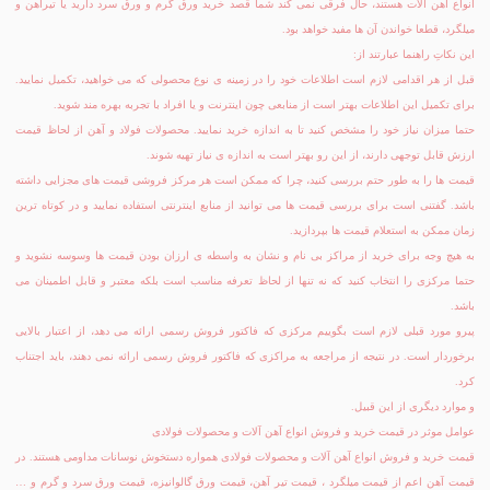
انواع آهن آلات هستند، حال فرقی نمی کند شما قصد خرید ورق گرم و ورق سرد دارید یا تیرآهن و
میلگرد، قطعا خواندن آن ها مفید خواهد بود.
این نکاتِ راهنما عبارتند از:
قبل از هر اقدامی لازم است اطلاعات خود را در زمینه ی نوع محصولی که می خواهید، تکمیل نمایید.
برای تکمیل این اطلاعات بهتر است از منابعی چون اینترنت و یا افراد با تجربه بهره مند شوید.
حتما میزان نیاز خود را مشخص کنید تا به اندازه خرید نمایید. محصولات فولاد و آهن از لحاظ قیمت
ارزش قابل توجهی دارند، از این رو بهتر است به اندازه ی نیاز تهیه شوند.
قیمت ها را به طور حتم بررسی کنید، چرا که ممکن است هر مرکز فروشی قیمت های مجزایی داشته
باشد. گفتنی است برای بررسی قیمت ها می توانید از منابع اینترنتی استفاده نمایید و در کوتاه ترین
زمان ممکن به استعلام قیمت ها بپردازید.
به هیچ وجه برای خرید از مراکز بی نام و نشان به واسطه ی ارزان بودن قیمت ها وسوسه نشوید و
حتما مرکزی را انتخاب کنید که نه تنها از لحاظ تعرفه مناسب است بلکه معتبر و قابل اطمینان می
باشد.
پیرو مورد قبلی لازم است بگوییم مرکزی که فاکتور فروش رسمی ارائه می دهد، از اعتبار بالایی
برخوردار است. در نتیجه از مراجعه به مراکزی که فاکتور فروش رسمی ارائه نمی دهند، باید اجتناب
کرد.
و موارد دیگری از این قبیل.
عوامل موثر در قیمت خرید و فروش انواع آهن آلات و محصولات فولادی
قیمت خرید و فروش انواع آهن آلات و محصولات فولادی همواره دستخوش نوسانات مداومی هستند. در
قیمت آهن اعم از قیمت ميلگرد ، قیمت تیر آهن، قیمت ورق گالوانیزه، قیمت ورق سرد و گرم و …