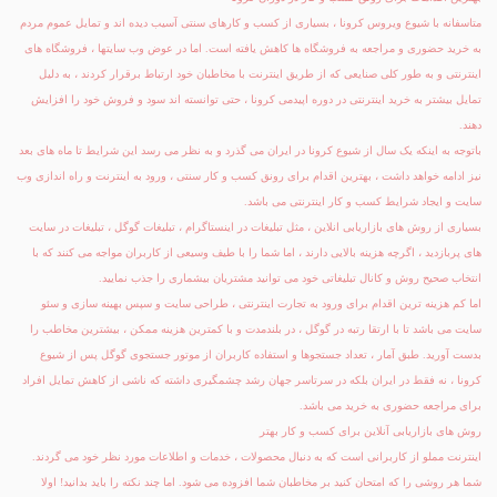
متاسفانه با شیوع ویروس کرونا ، بسیاری از کسب و کارهای سنتی آسیب دیده اند و تمایل عموم مردم
به خرید حضوری و مراجعه به فروشگاه ها کاهش یافته است. اما در عوض وب سایتها ، فروشگاه های
اینترنتی و به طور کلی صنایعی که از طریق اینترنت با مخاطبان خود ارتباط برقرار کردند ، به دلیل
تمایل بیشتر به خرید اینترنتی در دوره اپیدمی کرونا ، حتی توانسته اند سود و فروش خود را افزایش
دهند.
باتوجه به اینکه یک سال از شیوع کرونا در ایران می گذرد و به نظر می رسد این شرایط تا ماه های بعد
نیز ادامه خواهد داشت ، بهترین اقدام برای رونق کسب و کار سنتی ، ورود به اینترنت و راه اندازی وب
سایت و ایجاد شرایط کسب و کار اینترنتی می باشد.
بسیاری از روش های بازاریابی انلاین ، مثل تبلیغات در اینستاگرام ، تبلیغات گوگل ، تبلیغات در سایت
های پربازدید ، اگرچه هزینه بالایی دارند ، اما شما را با طیف وسیعی از کاربران مواجه می کنند که با
انتخاب صحیح روش و کانال تبلیغاتی خود می توانید مشتریان بیشماری را جذب نمایید.
اما کم هزینه ترین اقدام برای ورود به تجارت اینترنتی ، طراحی سایت و سپس بهینه سازی و سئو
سایت می باشد تا با ارتقا رتبه در گوگل ، در بلندمدت و با کمترین هزینه ممکن ، بیشترین مخاطب را
بدست آورید. طبق آمار ، تعداد جستجوها و استفاده کاربران از موتور جستجوی گوگل پس از شیوع
کرونا ، نه فقط در ایران بلکه در سرتاسر جهان رشد چشمگیری داشته که ناشی از کاهش تمایل افراد
برای مراجعه حضوری به خرید می باشد.
روش های بازاریابی آنلاین برای کسب و کار بهتر
اینترنت مملو از کاربرانی است که به دنبال محصولات ، خدمات و اطلاعات مورد نظر خود می گردند.
شما هر روشی را که امتحان کنید بر مخاطبان شما افزوده می شود. اما چند نکته را باید بدانید! اولا