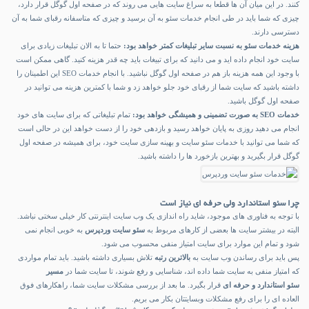
کنند. در این میان آن ها قطعا به سراغ سایت هایی می روند که در صفحه اول گوگل قرار دارد،
چیزی که شما باید در طی انجام خدمات سئو به آن برسید و چیزی که متاسفانه رقبای شما به آن
دسترسی دارند.
هزینه خدمات سئو به نسبت سایر تبلیغات کمتر خواهد بود:
حتما تا به الان تبلیغات زیادی برای
سایت خود انجام داده اید و می دانید که برای تبیغات باید چه قدر هزینه کنید. گاهی ممکن است
با وجود این همه هزینه باز هم در صفحه اول گوگل نباشید. با انجام خدمات SEO این اطمینان را
داشته باشید که سایت شما از رقبای خود جلو خواهد زد و شما با کمترین هزینه می توانید در
صفحه اول گوگل باشید.
خدمات SEO به صورت تضمینی و همیشگی خواهد بود:
تمام تبلیغاتی که برای سایت های خود
انجام می دهید روزی به پایان خواهد رسید و بازدهی خود را از دست خواهد این در حالی است
که شما می توانید با خدمات سئو سایت و بهینه سازی سایت خود، برای همیشه در صفحه اول
گوگل قرار بگیرید و بهترین بازخورد ها را داشته باشید.
چرا سئو استاندارد ولی حرفه ای نیاز است
با توجه به فناوری های موجود، شاید راه اندازی یک وب سایت اینترنتی کار خیلی سختی نباشد.
البته در بیشتر سایت ها بعضی از کارهای مربوط به
سئو سایت وردپرس
به خوبی انجام نمی
شود و تمام این موارد برای سایت امتیاز منفی محسوب می شود.
پس باید برای رساندن وب سایت به
بالاترین رتبه
تلاش بسیاری داشته باشید. باید تمام مواردی
که امتیاز منفی به سایت شما داده اند، شناسایی و رفع شوند، تا سایت شما در
مسیر
سئو
استاندارد و حرفه ای
قرار بگیرد. ما بعد از بررسی مشکلات سایت شما، راهکارهای فوق
العاده ای را برای رفع مشکلات وبسایتتان بکار می بریم.