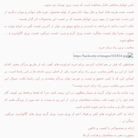
تاثیر عوامل مختلفی قابل مشاهده است که سبب بروز نوسان می شوند‌.
قیمت نفت، هزینه های حمل و نقل مواد خام پیش از تولید محصول، تورم های جهانی و موارد دیگری از
این دست، چند مورد از مهم ترین عواملی هستند که بر قیمت این محصولات اثر گذار هستند.
جالب است بدانید با مراجعه به اینترنت و منابع موثق می توان از آخرین قیمت آهن در انواع موارد به
صورت مجزا مثل قیمت ميلگرد، قیمت ورق گرم و سرد، قیمت تیرآهن، قیمت ورق گالوانیزه و …
مطلع شوید.
مناسب ترین راه برای خرید
همانطور که قبل تر هم اشاره کردیم، برای خرید فراورده های آهنی باید از طریق مراکز معتبر اقدام
کنید؛ از این رو یافتن مناسب ترین راه برای خرید، یکی از اصلی ترین دغدغه ها در این راستا است. بر
اساس این که با کمی تحقیق و جست و جو می توان مراکز متعددی در این راستا یافت، سوال این
جاست پس مناسب ترین راه برای خرید چیست؟
وب سایت ما می تواند گزینه ی بسیار مطلوبی در این زمینه باشد، چرا که فقط و فقط می کوشد گام
های خود را در جهت جلب رضایت متقاضیان بردارد. از این رو بد نیست به چند مورد از ویژگی هایی که
شامل حال وب سایت ما می شوند اشاره کنیم:
ارائه ی اکثر فراورده های آهن و فولاد اعم از ورق سرد، ورق گرم، ورق های گالوانیزه، تیرآهن،
میلگرد و …
ارائه ی محصولاتی با کیفیت و خالص
مشورت دهی به متقاضیان و هدایت آن ها