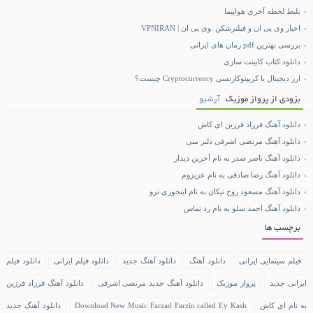
بلیط لحظه آخری هواپیما
اخبار وی پی ان و فیلترشکن .وی پی ان | VPNIRAN
بررسی بهترین pdf رمان های ایرانی
دانلود کتاب کابینت سازی
ارز دیجیتال یا کریپتوکارنسی Cryptocurrency چیست؟
بزودی از پرواز موزیک
آرشیو
دانلود آهنگ فرزاد فرزین ای کاش
دانلود آهنگ مرتضی اشرفی دلبر منی
دانلود آهنگ ناصر صدر به نام آخرین دیدار
دانلود آهنگ رضا صادقی به نام عزیزوم
دانلود آهنگ مسعود روح نیکان به نام اینجوری نرو
دانلود آهنگ احمد سلو به نام رد تماس
برچسب ها
فیلم سینمایی ایرانی
دانلود آهنگ
دانلود آهنگ جدید
دانلود فیلم ایرانی
دانلود فیلم
ایرانی جدید
پرواز موزیک
دانلود آهنگ جدید مرتضی اشرفی
دانلود آهنگ فرزاد فرزین
به نام ای کاش
Download New Music Farzad Farzin called Ey Kash
دانلود آهنگ جدید