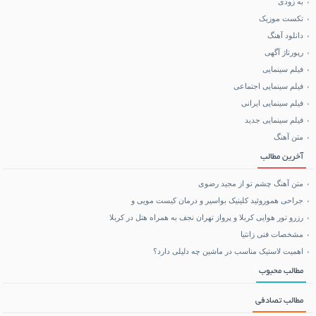
به زودی
آموزش هاستینگ و سرور
تکست موزیک
دانلود آهنگ
خرید کالا
رپورتاژ آگهی
فیلم سینمایی
خرید BCAA
فیلم سینمایی اجتماعی
فیلم سینمایی ایرانی
خرید بلیط هواپیما
فیلم سینمایی جدید
متن آهنگ
بلیط هواپیما تهران مشهد
آخرین مطالب
متن آهنگ چشم تو از مجید رضوی
جراحی هموروئید کلینیک بواسیر و درمان کیست مویی و
رزرو تور هوایی کربلا و پرواز تهران نجف به همراه هتل در کربلا
مشخصات فنی زانتیا
اهمیت لاستیک مناسب در ماشین چه دلیلی دارد؟
مطالب محبوب
مطالب تصادفی