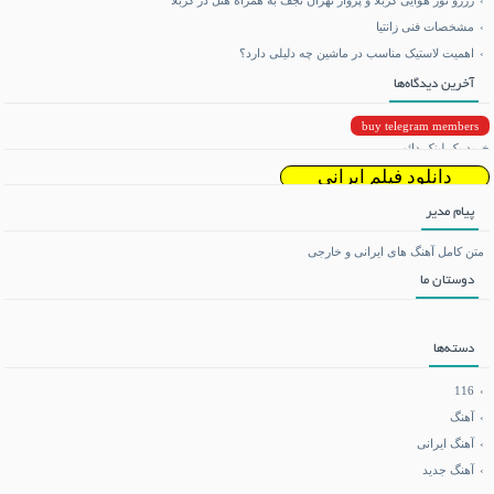
مشخصات فنی زانتیا
اهمیت لاستیک مناسب در ماشین چه دلیلی دارد؟
آخرین دیدگاه‌ها
buy telegram members
خرید بک لینک دائمی
دانلود فیلم ایرانی
پیام مدیر
دانلود ریمیکس
متن کامل آهنگ های ایرانی و خارجی
دوستان ما
تماشای آنلاین فیلم و سریال
می بی نیم
دسته‌ها
دانلود بازی اندروید
116
آهنگ
آهنگ ایرانی
فروشگاه تجهیزات کوهنوردی
آهنگ جدید