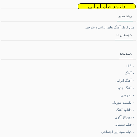
دانلود فیلم ایرانی
پیام مدیر
دانلود ریمیکس
متن کامل آهنگ های ایرانی و خارجی
دوستان ما
تماشای آنلاین فیلم و سریال
می بی نیم
دسته‌ها
دانلود بازی اندروید
116
آهنگ
آهنگ ایرانی
فروشگاه تجهیزات کوهنوردی
آهنگ جدید
به زودی
آموزش هاستینگ و سرور
تکست موزیک
دانلود آهنگ
خرید کالا
رپورتاژ آگهی
فیلم سینمایی
خرید BCAA
فیلم سینمایی اجتماعی