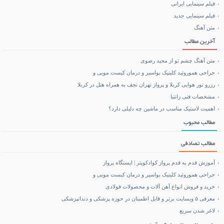
فیلم سینمایی ایرانی
خرید بلیط هواپیما
فیلم سینمایی جدید
متن آهنگ
بلیط هواپیما تهران مشهد
آخرین مطالب
متن آهنگ چشم تو از مجید رضوی
جراحی هموروئید کلینیک بواسیر و درمان کیست مویی و
رزرو تور هوایی کربلا و پرواز تهران نجف به همراه هتل در کربلا
مشخصات فنی زانتیا
اهمیت لاستیک مناسب در ماشین چه دلیلی دارد؟
مطالب محبوب
مطالب تصادفی
آموزش قدم به قدم پرواز کوادکوپتر | ایستگاه پرواز
جراحی هموروئید کلینیک بواسیر و درمان کیست مویی و
خرید و فروش انواع آهن آلات و محصولات فولادی
معرفی ۵ وبسایت برتر و قابل اطمینان در حوزه پزشکی و دندانپزشکی
لاغر شدن سریع