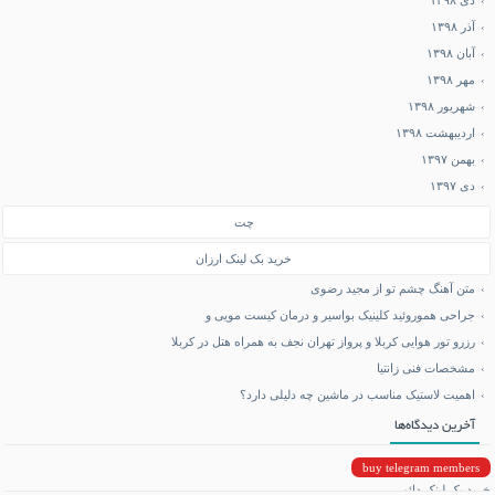
دی ۱۳۹۸
آذر ۱۳۹۸
آبان ۱۳۹۸
مهر ۱۳۹۸
شهریور ۱۳۹۸
اردیبهشت ۱۳۹۸
بهمن ۱۳۹۷
دی ۱۳۹۷
چت
خرید بک لینک ارزان
متن آهنگ چشم تو از مجید رضوی
جراحی هموروئید کلینیک بواسیر و درمان کیست مویی و
رزرو تور هوایی کربلا و پرواز تهران نجف به همراه هتل در کربلا
مشخصات فنی زانتیا
اهمیت لاستیک مناسب در ماشین چه دلیلی دارد؟
آخرین دیدگاه‌ها
buy telegram members
خرید بک لینک دائمی