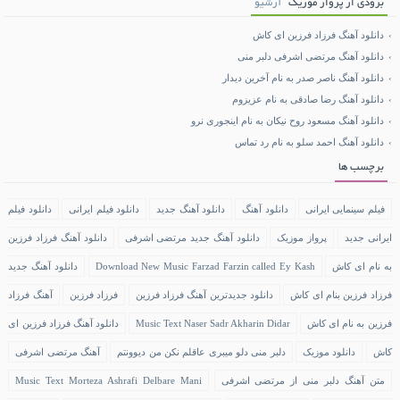
بزودی از پرواز موزیک
آرشیو
دانلود آهنگ فرزاد فرزین ای کاش
دانلود آهنگ مرتضی اشرفی دلبر منی
دانلود آهنگ ناصر صدر به نام آخرین دیدار
دانلود آهنگ رضا صادقی به نام عزیزوم
دانلود آهنگ مسعود روح نیکان به نام اینجوری نرو
دانلود آهنگ احمد سلو به نام رد تماس
برچسب ها
فیلم سینمایی ایرانی
دانلود آهنگ
دانلود آهنگ جدید
دانلود فیلم ایرانی
دانلود فیلم
ایرانی جدید
پرواز موزیک
دانلود آهنگ جدید مرتضی اشرفی
دانلود آهنگ فرزاد فرزین
به نام ای کاش
Download New Music Farzad Farzin called Ey Kash
دانلود آهنگ جدید
فرزاد فرزین بنام ای کاش
دانلود جدیدترین آهنگ فرزاد فرزین
فرزاد فرزین
آهنگ فرزاد
فرزین به نام ای کاش
Music Text Naser Sadr Akharin Didar
دانلود آهنگ فرزاد فرزین ای
کاش
دانلود موزیک
دلبر منی دلو میبری عاقلم نکن من دیوونتم
آهنگ مرتضی اشرفی
متن آهنگ دلبر منی از مرتضی اشرفی
Music Text Morteza Ashrafi Delbare Mani