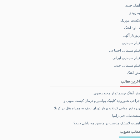
آهنگ جدید
به زودی
تکست موزیک
دانلود آهنگ
رپورتاژ آگهی
فیلم سینمایی
فیلم سینمایی اجتماعی
فیلم سینمایی ایرانی
فیلم سینمایی جدید
متن آهنگ
آخرین مطالب
متن آهنگ چشم تو از مجید رضوی
جراحی هموروئید کلینیک بواسیر و درمان کیست مویی و
رزرو تور هوایی کربلا و پرواز تهران نجف به همراه هتل در کربلا
مشخصات فنی زانتیا
اهمیت لاستیک مناسب در ماشین چه دلیلی دارد؟
مطالب محبوب