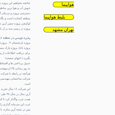
چنانچه بخواهیم این پروژه ر
هواپیما
خوش آب و هوا ترین مناطق ت
دسترسی پروژه و نزدیکی آن 
بلیط هواپیما
منطقه کشانده است و نگاه 
لوکیشن پروژه ستین آرین س
پروژه در زمینی سه بر از ن
تهران مشهد
پذیره نویسی در منطقه ۲۲ و فاز دوم مروارید شهر
پروژه ناجا، پروژه پارک مسکونی 
بگیرید.( انتهای صفحه)
جدول پرداختی ها و اقساط 
به روز رسانی ۲۵ اردیبهشت ۱۴۰۰
هرآنچه در رابطه با شرکت آر
است .
این شرکت ۱۶ سال تجربه ساخت دارد .
آرین سا
همت غرب واگذار کرد تا کس
غرب این سرمایه گذاری را ا
پس در نتیجه آرین سازه، با ۱۶ سال سابقه ساخت، یکی از سازندگان با رزومه در منطقه ۲۲ می باشد.
بررسی رزومه پروژه ستین