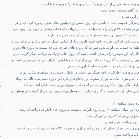
افند هوایی ارتش، پروژه آبشار، پروژه یاس۳ و پروژه افرا است .
زه آقای مسعود عبدی است.
 آرین سازه
 و مراکز عمومی حتما به نام و تبلیغ پروژه ستین روی بیلبورد های شهر برخورد کرده اید و هر
شخصی که قصد پیش فروش در منطقه ۲۲ تهران را داشته باشد به دنبال دریافت اطلاعات بیشتر در مورد این پروژه می
ده در ذهن شما داریم.
 ۲۲ را بشناسید می دانید که اکثر افراد دریاچه خلیج فارس و پارک جنگلی چیتگر به عنوان کانونی برای پروژه
قه به حساب می آورند بدین صورت که پروژه های اطراف دریاچه نسبت به پروژه های دورتر
حال باید این موضوع را در نظر داشته باشیم که پروژه های نزدیک به دریاچه چیتگر گزینه بسیار
 برای سرمایه گذاری است اما دوری از ازدحام و شلوغی اطراف دریاچه نیز مزیتی است و
دورتر از دریاچه را از نظر سرمایه گذاری نیز داریم.
زو برج های اطراف دریاچه چیتگر می باشد، در بلوار اردستانی در موقعیت مکانی دورتر از
با آب و هوای عالی به دور از شلوغی و ازدحام قرار دارد این پروژه دسترسی عالی به اتوبان
یای دیگر پروژه داشتن زمین سه بر است که به پروژه نور و نقشه عالی اهدا می کند.
 آرین سازه از نظر سرمایه گذاری دارای آینده بسیار روشنی بوده و یکی از گزینه های پیشنهادی
 ستین منطقه ۲۲
پروژه ستین به علت قرارگیری در انتهای منطقه ۲۲ رو به روی ایرانمال نسبت به پروژه های اطراف دریاچه که رشد
 مبلغ زمین تراکم کمتری برخوردار است.
قرارداد سخت متری ۶ میلیون و پانصد هزار تومان که از زمان گودبرداری به صورت ۴۳ ماهه باید پرداخت شود که به
اید پرداخت شود: