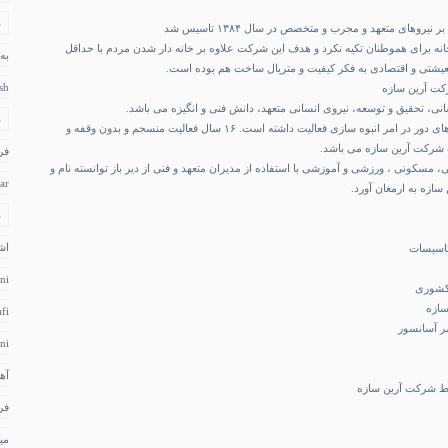
د
بر نیروهای متعهد و مجرب و متخصص در سال ۱۳۸۴ تاسیس شد
نه برای هموطنان تکیه نکرد و هدف این شرکت علاوه بر خانه دار شدن مردم با حداقل
به
معیشتی و اقتصادی به فکر کیفیت و متریال ساخت هم بوده است.
sh
کت آرین سازه
نی، تحقیق و توسعه، نیروی انسانی متعهد، دانش فنی و انگیزه می باشد.
د
شرکت آرین سازه از سال های دور در امر انبوه سازی فعالیت داشته است. ۱۶ سال فعالیت منسجم و بدون وقفه و
 شرکت آرین سازه می باشد.
فر
 مسکونی ، ورزشی و آموزشی با استفاده از مدیران متعهد و فنی از دیر باز توانسته نام و
ar
 سازه به ارمغان آورد.
د
اش
ni
 کشوری
سازه
fi
 آسانسور
ni
آه
ط شرکت آرین سازه
فر
می