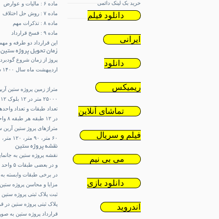
خرید بک لینک دائمی
ماده ۶ : مالیات و عوارض
ماده ۷ : روش حل اختلاف
دانلود فیلم
ماده ۸ : تذکرات مهم
ماده ۹ : فسخ قرارداد
ایرانی
این قرارداد دو طرفه و مهم
زمان تحویل پروژه ستین
پروژ از زمان شروع گودبرداری به مدت ۴۳ ماه
دانلود
اردیبهشت ماه سال ۱۴۰۰ شروع خاکبرداری
ریمیکس
متراژ زمین پروژه ستین آری
۲۵۰۰۰ متر در ۱۲ بلوک ۱۲ طبقه در حال احداث است.
تعداد طبقات و تعداد واحده
تماشای آنلاین
در ۱۲ طبقه هر طبقه ۸ واحد و در کل ۱۱۵۲ واحد دارد.
متراژهای پروژ ستین آرین س
فیلم و سریال
۶۰ متر، ۹۰ متر، ۱۲۰ متر، ۱۵۰ متر، ۱۸۰ متر
نقشه پروژه ستین
می بی نیم
و در بعضی طبقات ۵ واحد طراحی شده است.
در برخی طبقات وابسته به موقعیت واحد م
دانلود بازی
مزایا و محاسن پروژه ستین 
ثبت پلاک ثبتی پروژه ستین د
پلاک ثبتی پروژه ستین در قرارد
اندروید
قرارداد پروژه ستین به ص