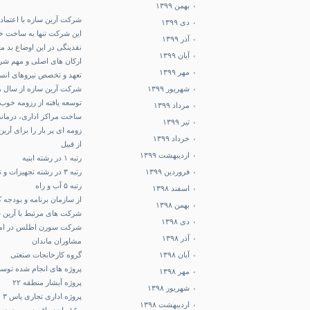
بهمن ۱۳۹۹
شرکت
آرین سازه
با اعتماد 
دی ۱۳۹۹
این شرکت تنها به ساخت خا
آذر ۱۳۹۹
نقدینگی در این اوضاع بد 
آبان ۱۳۹۹
ارکان های اصلی و مهم شر
مهر ۱۳۹۹
تعهد و تخصص نیروهای انسا
شهریور ۱۳۹۹
توسعه یافته از رزومه خوب
مرداد ۱۳۹۹
ساخت مراکز اداری، درمانی،
تیر ۱۳۹۹
زومه ای پر بار را برای آرین
خرداد ۱۳۹۹
از قبیل
اردیبهشت ۱۳۹۹
رتبه ۱ در رشته ابنیه
رتبه ۳ در رشته تجهیزات و تاسیسات
فروردین ۱۳۹۹
رتبه ۵ آب و راه
اسفند ۱۳۹۸
از سازمان برنامه و بودجه
بهمن ۱۳۹۸
شرکت های مرتبط با آرین 
دی ۱۳۹۸
شرکت سورن اطلس در امر
آذر ۱۳۹۸
مشاوران ماندان
گروه کارخانجات صنعتی
آبان ۱۳۹۸
پروژه های انجام شده توس
مهر ۱۳۹۸
پروژه آبشار منطقه ۲۲
شهریور ۱۳۹۸
پروژه اداری تجاری یاس ۳
اردیبهشت ۱۳۹۸
۱۶۰ واحد واقع در بروجرد