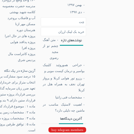
بهمن ۱۳۹۷
مدرسه حضرت معصومه
کلاسه شهید بهشتی
دی ۱۳۹۷
آب و فاضلاب بروجرد
چت
مسکن مهر ازنا
هنرستان دوره
خرید بک لینک ارزان
پروژه های در حال اجرا
متن آهنگ
نوشته‌های تازه
پروژه پدافند هوایی
چشم تو از
پروژه افرا
مجید
پروژه کانتراست مال
رضوی
پردیس شرق
جراحی هموروئید کلینیک
آرین سازه در یک نگاه
بواسیر و درمان کیست مویی و
۱۵ درصد سود مشارکت برای خریدارانی که پروژه را تا زمان تحویل نگه دارند.
رزرو تور هوایی کربلا و پرواز
انتخاب متراژ برای خریداران و تن
تهران نجف به همراه هتل در
​​​​​​​تعهد ضرر زیان سرمایه گ
کربلا
بررسی قرارداد پروژه ستین
مشخصات فنی زانتیا
قرارداد ستین دارای ۹ بند و ماده است
اهمیت لاستیک مناسب در
ماده ۱ : موضوع قرارداد که متراژ پروژه ستین و پلاک ثبتی پروژ درج می شود.
ماشین چه دلیلی دارد؟
ماده ۲ : مشخصات زمین پروژه ستین که پلاک ثبتی و پروانه ساخت و مساحت زمین درج می شود.
ماده ۳ : مشخصات پروژه ستین که نام پروژه، کل زیر بنا پروژه، تعداد طبقات پروژه درج می شود.
آخرین دیدگاه‌ها
buy telegram members
است.