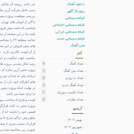
می باشد. رزومه آن شامل پروژه پد
دانلود آهنگ
مدیر عامل شرکت آرین سا
رپورتاژ آگهی
بررسی موقعیت پروژه ستین
فیلم سینمایی
با گذر از اتوبان های تهران
فیلم سینمایی اجتماعی
فیلم سینمایی ایرانی
باشد.ما در این صفحه از سایت دیار ۲۲ سعی در پاسخ به سئوالات پیش آم
فیلم سینمایی جدید
چناچه منطقه
متن آهنگ
های پیش فروش در این منط
از آن قیمت بالاتری دارند. 
آمار
مناسبی جهت سکونت و خوبی
تعداد آهنگ
4
رشد انکار نشدنی پروژه های 
پروژه ستین آرین سازه که ج
تعداد متن آهنگ
1
دریاچه ولی نه چندان دور و 
تعداد به زودی
6
های اطراف خود دارد از مزا
تعداد آهنگ جدید
4
در نهایت اینکه پروژه ستین
تعداد تکست موزیک
1
ما برای شما می باشد.
تعداد نظرات
0
قیمت و قرارداد ساخت پروژه
آرشیو
قیمتی خود را داشته اند از
مبلغ زمین تراکم متری ۵ میلیون و پانصد هزار تومان
بهمن ۱۴۰۳
شهریور ۱۴۰۳
صورت زیر محاسبه شده و ب