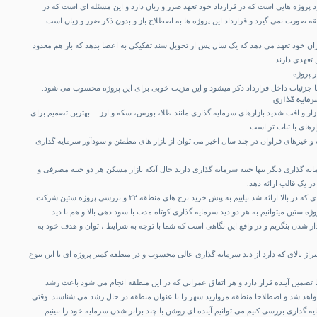
 پروژه هایی است که در قرارداد خود تعهد ضرر و زیان دارد و این مسئله ای است که در
ه صورت نمی گیرد و قرارداد این پروژه ها به اصطلاح باز و بدون ذکر ضرر و زیان است.
ران خود تعهد می دهد که یک سال پس از تحویل سند تفکیکی به اعضا بدهد که باز هم معدود
 تعهدی دارند.
 پروژه
ا جزئیات داخل قرارداد ذکر میشود و این مزیت خوبی برای این پروژه محسوب می شود.
رمایه گذاری
زار و افت شدید بازارهای سرمایه گذاری مانند طلا، بورس، سکه و ارز… بهترین تصمیم برای
رهای با ثبات تر است.
 و خیزهای فراوان در چند سال اخیر می توان از بازار های مطمئن و سودآور سرمایه گذاری
یه گذاری دیگر تنها جنبه سرمایه گذاری دارند حال آنکه بازار مسکن هر دو جنبه مصرفی و
ر یک قالب ارائه دهد.
حال با توجه به پیش زمینه ای که در بالا ارائه شد بیاییم به پیش خرید برج های منطقه ۲۲ و بررسی پروژه ستین شرکت
روژه ستین میتوانیم به هر دو دید سرمایه گذاری کوتاه مدت با سود دهی بالا و هم با دید
 شدن بنگریم و در واقع این نگاهی است که شما با توجه به شرایط ، توان و هدف خود به
راژ بالای که دارد از دید سرمایه گذاری عالی محسوب و در منطقه کمتر پروژه ای با این تنوع
 تضمین آینده قرار دارد و هر اتفاق عمرانی که در این منطقه انجام می شود باعث رشد
اهد شد و اصطلاحا منطقه مروارید شهر را با عنوان منطقه در حال رشد می شناسند. وقتی
ه گذاری بررسی کنیم می توانیم آینده ای روشن با چند برابر شدن سرمایه خود را ببینیم.