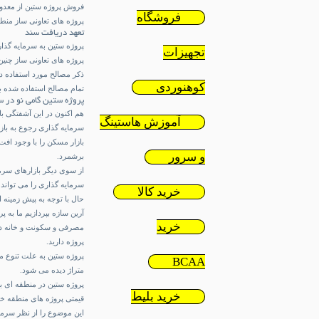
فروش پروژه ستین
از معدود
فروشگاه
پروژه های تعاونی ساز منطق
تعهد دریافت سند
پروژه ستین به سرمایه گذا
تجهیزات
پروژه های تعاونی ساز چنین
ذکر مصالح مورد استفاده در
کوهنوردی
تمام مصالح استفاده شده ب
پروژه ستین گامی نو در س
هم اکنون در این آشفتگی با
آموزش هاستینگ
سرمایه گذاری رجوع به بازا
بازار مسکن را با وجود افت
و سرور
برشمرد.
از سوی دیگر بازارهای سرما
سرمایه گذاری را می تواند د
خرید کالا
آرین سازه بپردازیم ما به پ
خرید
مصرفی و سکونت و خانه دار
پروژه دارید.
پروژه ستین به علت تنوع مت
BCAA
متراژ دیده می شود.
پروژه ستین در منطقه ای با
خرید بلیط
قیمتی پروژه های منطقه خو
این موضوع را از نظر سرمای