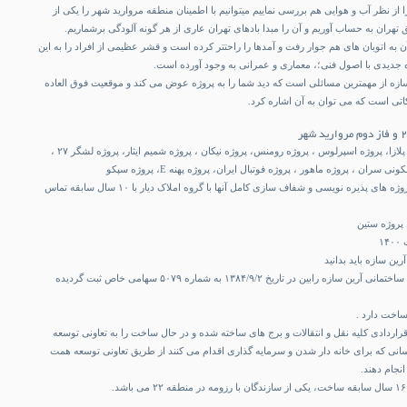
ا از نظر آب و هوایی هم بررسی نماییم میتوانیم با اطمینان منطقه مروارید شهر را یکی از
هران به حساب آوریم و آن را مبدا بادهای تهران عاری از هر گونه آلودگی برشماریم.
به اتوبان های هم جوار رفت و آمدها را راحتتر کرده است و قشر عظیمی از افراد را به این
جدیدی با اصول فنی؛، معماری و عمرانی به وجود آورده است.
ازه از مهمترین مسائلی است که دید شما را به پروژه عوض می کند و موقعیت فوق العاده
کاتی است که می توان به آن اشاره کرد.
پروژه نارنجستان ۴ ، پروژه پلازا، پروژه اسپرلوس ، پروژه رومنس، پروژه نیکان ، پروژه شمیم ایثار، پروژه لشگر ۲۷ ،
سران ، پروژه ماهور ، پروژه فوتبال ایران، پروژه پهنه E، پروژه سپکو
برای دریافت اطلاعات از پروژه های پذیره نویسی و شفاف سازی کامل آنها با گروه املاک دیار با ۱۰ سال سابقه تماس
پروژه ستین
ین سازه باید بدانید
شرکت ساختمانی مهندسی ساختمانی آرین سازه رابین در تاریخ ۱۳۸۴/۹/۲ به شماره ۵۰۷۹ سهامی خاص ثبت گردیده
ل در سال ۹۷ طی قراردادی کلیه نقل و انتقالات و برج های ساخته شده و در حال ساخت را به تعاونی توسعه
انی که برای خانه دار شدن و سرمایه گذاری اقدام می کنند از طریق تعاونی توسعه همت
نجام دهند.