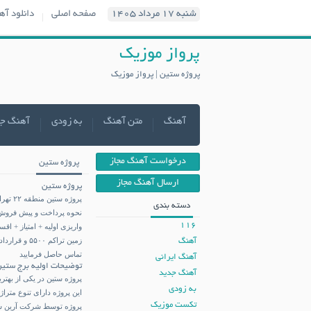
شنبه ۱۷ مرداد ۱۴۰۵
صفحه اصلی
دانلود آه
پرواز موزیک
پروژه ستین | پرواز موزیک
آهنگ
متن آهنگ
به زودی
آهنگ ج
درخواست آهنگ مجاز
پروژه ستین
ارسال آهنگ مجاز
پروژه ستین
پروژه ستین منطقه ۲۲ تهران بلوار اردستانی نبش بلوار دانش پلاک ثبتی ۴/۴۴۳
دسته بندی
نحوه پرداخت و پیش فروش 
116
واریزی اولیه + امتیاز + اق
آهنگ
تماس حاصل فرمایید
آهنگ ایرانی
توضیحات اولیه برج ستین
آهنگ جدید
پروژه ستین
در یکی از بهتری
به زودی
این پروژه دارای تنوع متراژ بالایی است و از
تکست موزیک