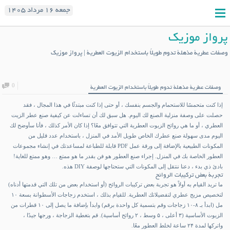
جمعه ۱۶ مرداد ۱۴۰۵
پرواز موزیک
وصفات عطرية مذهلة تدوم طويلاً باستخدام الزيوت العطرية | پرواز موزیک
0
وصفات عطرية مذهلة تدوم طويلاً باستخدام الزيوت العطرية
إذا كنت متحمسًا للاستحمام والجسم بنفسك ، أو حتى إذا كنت مبتدئًا في هذا المجال ، فقد
حصلت على وصفة منزلية الصنع لك اليوم. هل سبق لك أن تساءلت عن كيفية
صنع عطر
الزيت
العطري ، أو ما هي روائح الزيوت العطرية التي تتوافق معًا؟ إذا كان الأمر كذلك ، فأنا سأوضح لك
اليوم مدى سهولة صنع عطرك الخاص طويل الأمد في المنزل ، باستخدام عدد قليل من
المكونات الطبيعية بالإضافة إلى ورقة عمل PDF قابلة للطباعة لمساعدتك في إنشاء مجموعات
العطور الخاصة
بك في المنزل. إجراء صنع العطور هو فن بقدر ما هو ممتع … وهو ممتع للغاية!
بادئ ذي بدء ، دعنا ننتقل إلى المكونات التي ستحتاجها لوصفة DIY هذه.
تجربة بعض تركيبات الروائح
ما تريد القيام به أولاً هو تجربة بعض تركيبات الروائح (أو استخدام بعض من تلك التي قدمتها أدناه)
لتخصيص مزيج عطري لتفضيلاتك العطرية. للقيام بذلك ، استخدم زجاجات الأسطوانة بسعة ۱۰
مل (ابدأ بـ ۸-۱۰ زجاجات وقم بتسمية كل واحدة برقم) وابدأ بإضافة ما يصل إلى ۱۰ قطرات من
الزيوت الأساسية (۳ أعلى ، ۵ وسط ، ۲ روائح أساسية). قم بتغطية الزجاجة ، ورجها جيدًا ،
واتركها لمدة ۲۴ ساعة لخلط العطور معًا.