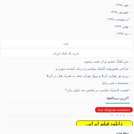
مهر ۱۳۹۸
شهریور ۱۳۹۸
اردیبهشت ۱۳۹۸
بهمن ۱۳۹۷
دی ۱۳۹۷
چت
خرید بک لینک ارزان
متن آهنگ چشم تو از مجید رضوی
جراحی هموروئید کلینیک بواسیر و درمان کیست مویی و
رزرو تور هوایی کربلا و پرواز تهران نجف به همراه هتل در کربلا
مشخصات فنی زانتیا
اهمیت لاستیک مناسب در ماشین چه دلیلی دارد؟
آخرین دیدگاه‌ها
buy telegram members
خرید بک لینک دائمی
دانلود فیلم ایرانی
پیام مدیر