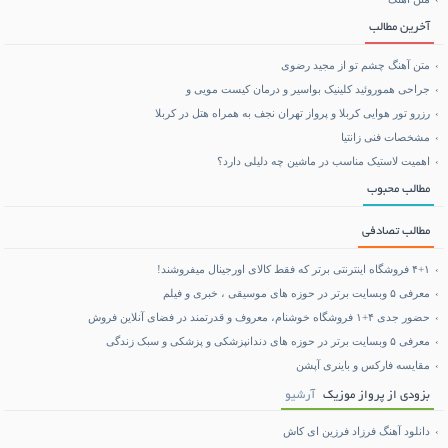
بلیط هواپیما تهران مشهد
آخرین مطالب
متن آهنگ چشم تو از مجید رضوی
جراحی هموروئید کلینیک بواسیر و درمان کیست مویی و
رزرو تور هوایی کربلا و پرواز تهران نجف به همراه هتل در کربلا
مشخصات فنی زانتیا
اهمیت لاستیک مناسب در ماشین چه دلیلی دارد؟
مطالب محبوب
مطالب تصادفی
۴+۱ فروشگاه اینترنتی برتر که فقط کالای اورجینال میفروشند!
معرفی ۵ وبسایت برتر در حوزه های موسیقی ، خبری و فیلم
حضور جدی ۴+۱ فروشگاه خوشنام، معروف و قدرتمند در فضای آنلاین فروش
معرفی ۵ وبسایت برتر در حوزه های دندانپزشکی و پزشکی و سبک زندگی
مقایسه فارکس و باینری آپشن
بزودی از پرواز موزیک
آرشیو
دانلود آهنگ فرزاد فرزین ای کاش