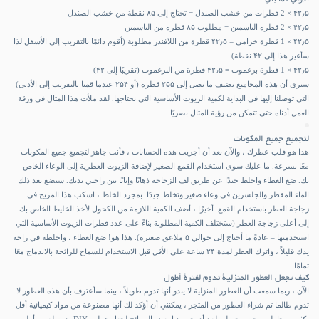
۴۲٫۵ × 2 قطرات من خشب الصندل = تحتاج إلى ۸۵ نقطة من خشب الصندل
۴۲٫۵ × 2 قطرة الياسمين = مطلوب ۸۵ قطرة من الياسمين
۴۲٫۵ × 1 قطرة خزامى = ۴۲٫۵ قطرة من اللافندر مطلوبة (أقوم دائمًا بالتقريب إلى الأسفل لذا
سأغير هذا إلى ۴۲ نقطة)
۴۲٫۵ × 1 قطرة برغموت = ۴۲٫۵ قطرة من البرغموت (تقريبًا إلى ۴۲)
سترى أن هذه المجاميع تضيف ما يصل إلى ۲۵۵ قطرة (أو ۲۵۴ عندما قمنا بالتقريب إلى الأدنى)
التي توصلنا إليها في البداية لكمية الزيوت الأساسية التي نحتاجها. لقد ملأت هذا المثال في ورقة
العمل أدناه حتى تتمكن من رؤية المثال بصريًا.
لتجميع جميع المكونات
هذا هو قلب عطرك ، والآن بعد أن أجريت هذه الحسابات ، فأنت جاهز لتجميع جميع المكونات
معًا بسرعة. ما عليك سوى استخدام القمع الصغير لإضافة الزيوت العطرية إلى الوعاء الخاص
بك. ضع الغطاء واخلط جيدًا عن طريق لف الزجاجة ذهابًا وإيابًا بين راحتي يديك. ستضع بعد ذلك
الماء المقطر والجلسرين في وعاء صغير وتخلط جيدًا. بمجرد الخلط ، اسكب هذا المزيج في
زجاجة العطر باستخدام القمع. أخيرًا ، أضف الكمية اللازمة من الكحول لأخذ الخليط الخاص بك
إلى أعلى زجاجة العطر (ستختلف الكمية المطلوبة بناءً على عدد قطرات الزيوت الأساسية التي
استخدمتها – عادةً ما أحتاج إلى حوالي ۵ ملاعق صغيرة). هذا هو! ضع الغطاء ، واخلطه في راحة
يدك قليلاً ، واترك العطر لمدة ۲۴ ساعة على الأقل قبل الاستخدام للسماح للرائحة بالاندماج معًا
تمامًا.
كيف تجعل العطور المنزلية تدوم لفترة أطول
الآن ، ربما سمعت أن العطور المنزلية لا يبدو أنها تدوم طويلاً ، بينما سأعترف بأن هذه العطور لا
تدوم طالما تم شراء العطور من المتجر ، يمكنني أن أؤكد لك أنها مصنوعة من مواد كيميائية أقل