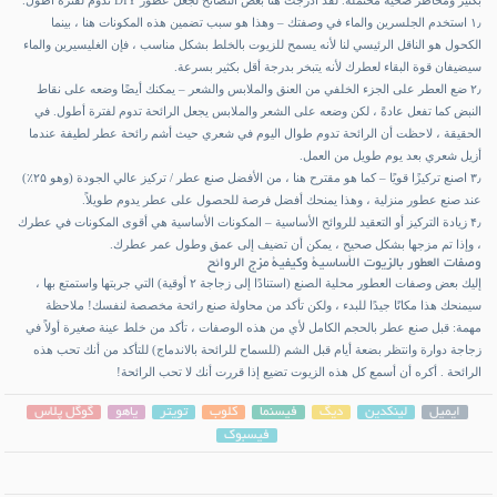
بكثير ومخاطر صحية محتملة. لقد أدرجت هنا بعض النصائح لجعل عطور DIY تدوم لفترة أطول.
۱٫ استخدم الجلسرين والماء في وصفتك – وهذا هو سبب تضمين هذه المكونات هنا ، بينما
الكحول هو الناقل الرئيسي لنا لأنه يسمح للزيوت بالخلط بشكل مناسب ، فإن الغليسيرين والماء
سيضيفان قوة البقاء لعطرك لأنه يتبخر بدرجة أقل بكثير بسرعة.
۲٫ ضع العطر على الجزء الخلفي من العنق والملابس والشعر – يمكنك أيضًا وضعه على نقاط
النبض كما تفعل عادةً ، لكن وضعه على الشعر والملابس يجعل الرائحة تدوم لفترة أطول. في
الحقيقة ، لاحظت أن الرائحة تدوم طوال اليوم في شعري حيث أشم رائحة عطر لطيفة عندما
أزيل شعري بعد يوم طويل من العمل.
۳٫ اصنع تركيزًا قويًا – كما هو مقترح هنا ، من الأفضل صنع عطر / تركيز عالي الجودة (وهو ۲۵٪)
عند صنع عطور منزلية ، وهذا يمنحك أفضل فرصة للحصول على عطر يدوم طويلاً.
۴٫ زيادة التركيز أو التعقيد للروائح الأساسية – المكونات الأساسية هي أقوى المكونات في عطرك
، وإذا تم مزجها بشكل صحيح ، يمكن أن تضيف إلى عمق وطول عمر عطرك.
وصفات العطور بالزيوت الأساسية وكيفية مزج الروائح
إليك بعض
وصفات العطور
محلية الصنع (استنادًا إلى زجاجة ۲ أوقية) التي جربتها واستمتع بها ،
سيمنحك هذا مكانًا جيدًا للبدء ، ولكن تأكد من محاولة صنع رائحة مخصصة لنفسك! ملاحظة
مهمة: قبل صنع عطر بالحجم الكامل لأي من هذه الوصفات ، تأكد من خلط عينة صغيرة أولاً في
زجاجة دوارة وانتظر بضعة أيام قبل الشم (للسماح للرائحة بالاندماج) للتأكد من أنك تحب هذه
الرائحة . أكره أن أسمع كل هذه الزيوت تضيع إذا قررت أنك لا تحب الرائحة!
ایمیل
لینکدین
دیگ
فیسنما
کلوب
تویتر
یاهو
گوگل پلاس
فیسبوک