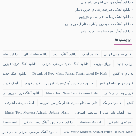
دانلود آهنگ مرتضی اشرفی دلبر منی
دانلود آهنگ ناصر صدر به نام آخرین دیدار
دانلود آهنگ رضا صادقی به نام عزیزوم
دانلود آهنگ مسعود روح نیکان به نام اینجوری نرو
دانلود آهنگ احمد سلو به نام رد تماس
برچسب ها
فیلم سینمایی ایرانی
دانلود آهنگ
دانلود آهنگ جدید
دانلود فیلم ایرانی
دانلود فیلم
ایرانی جدید
پرواز موزیک
دانلود آهنگ جدید مرتضی اشرفی
دانلود آهنگ فرزاد فرزین
به نام ای کاش
Download New Music Farzad Farzin called Ey Kash
دانلود آهنگ جدید
فرزاد فرزین بنام ای کاش
دانلود جدیدترین آهنگ فرزاد فرزین
فرزاد فرزین
آهنگ فرزاد
فرزین به نام ای کاش
Music Text Naser Sadr Akharin Didar
دانلود آهنگ فرزاد فرزین ای
کاش
دانلود موزیک
دلبر منی دلو میبری عاقلم نکن من دیوونتم
آهنگ مرتضی اشرفی
متن آهنگ دلبر منی از مرتضی اشرفی
Music Text Morteza Ashrafi Delbare Mani
مرتضی اشرفی
Morteza Ashrafi
دانلود جدیدترین آهنگ رضا صادقی
Download
New Music Morteza Ashrafi called Delbare Mani
دانلود آهنگ مرتضی اشرفی به نام دلبر