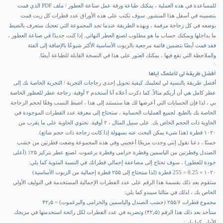
للمساعدة في هذه العملية ، يمكنك طباعة ورقة عمل صناعة العطور / ملف PDF الذي قمت
بتضمينه في أسفل هذا المنشور. سوف تكتب على هذه الأوراق عدد قطرات كل زيت قمت
بوضعه في كل زجاجة مرقمة ، وبهذه الطريقة عندما تجد المجموعة التي تعجبك ستعرف بالضبط
ما بداخلها ويمكنك حساب ما هو مطلوب لصنع العطر النهائي. إذا كنت جديدًا في صناعة العطور ،
فقد قمت أيضًا بتضمين قائمة مرجعية بالزيوت الأساسية الأكثر شيوعًا بالإضافة إلى الفئة
والملاحظة التي تقع فيها ، يمكنك العثور على هذا في النسخة القابلة للطباعة أيضًا.
أفضل طريقة لي لأعلمك إياها
أفضل طريقة بالنسبة لي لتعليمك كيفية تحويل إحدى زجاجات التجربة / التجربة الخاصة بك إلى
عطر كامل هي أن أريكم مثالاً. كما ذكرت أعلاه أنا أستخدم ۲ أوقية. زجاجة عطر للعطور الخاصة
بي ، لذا فإن الحسابات التي أعرضها لك هنا ستستند إلى هذا ، اضبط النسب وفقًا لحجم الزجاجة
الخاصة بك بالطبع. لجميع العمليات الحسابية ، ستحتاج إلى معرفة عدد القطرات الموجودة في
الحاوية ذات الحجم الخاص بك. على سبيل المثال ، ۲ أوقية. تحتوي الحاوية على ما يقرب من
۱۰۲۰ قطرة (هذا شيء يمكن البحث عنه بسهولة إذا كانت زجاجة ذات حجم شائع).
حسنًا ، دعنا نقول إنني وجدت مزيجًا أعجبني وفي هذه المجموعة وضعت قطرتين من خشب
الصندل وقطرتين من الياسمين وقطرة خزامى وقطرة برغموت. لصنع عطر بتركيز ۲۵٪ (أعلى
جودة للعطور) ، سوف تحتاج إلى مضاعفة إجمالي قطراتك في النسبة المئوية كما يلي:
۱۰۲۰ × 0.25 = 255 قطرة (لذا ستحتاج إلى ۲۵۵ قطرة إجمالية من الزيوت الأساسية)
ستقوم بعد ذلك بقسمة هذا الرقم على عدد القطرات الإجمالية المستخدمة في التوليف الأولي
الخاص بك ، لذلك في مثالنا سيبدو كما يلي:
مجموع قطرات ۲۵۵/۶ (خشب الصندل والياسمين والخزامى والبرغموت) = ۴۲٫۵
ستأخذ بعد ذلك هذا الرقم (۴۲٫۵) وتضربه في عدد القطرات لكل رائحة استخدمتها في مزيجك
الأولي كما يلي: