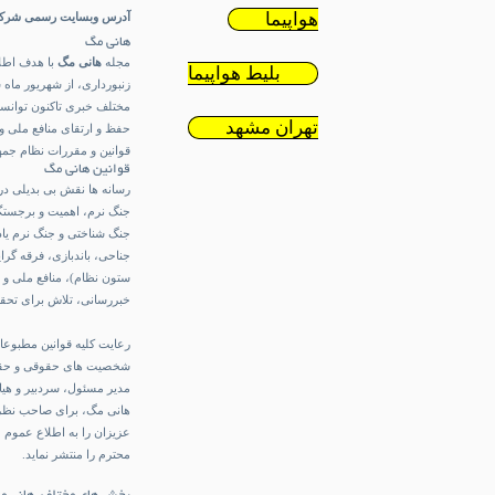
هواپیما
آدرس وبسایت رسمی شرکت 
هانی مگ
مجله
هانی مگ
با هدف اطلا
بلیط هواپیما
مختلف خبری تاکنون توانست
تهران مشهد
حفظ و ارتقای منافع ملی و
قوانین و مقررات نظام جمه
قوانین هانی مگ
رسانه ها نقش بی بدیلی د
جنگ نرم، اهمیت و برجستگی 
جنگ شناختی و جنگ نرم یاد
جناحی، باندبازی، فرقه گرا
ستون نظام)، منافع ملی و 
خبررسانی، تلاش برای تحقق
رعایت کلیه قوانین مطبوعات
شخصیت های حقوقی و حقیقی، 
مدیر مسئول، سردبیر و هی
هانی مگ، برای صاحب نظران
عزیزان را به اطلاع عموم م
محترم را منتشر نماید.