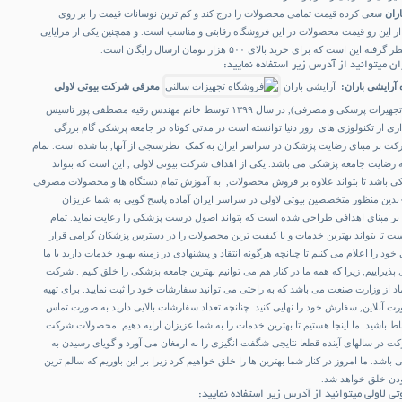
اران
سعی کرده قیمت تمامی محصولات را درج کند و کم ترین نوسانات قیمت را بر روی
ز این رو قیمت محصولات در این فروشگاه رقابتی و مناسب است. و همچنین یکی از مزایایی
ست که برای خرید بالای ۵۰۰ هزار تومان ارسال رایگان است.
ن میتوانید از آدرس زیر استفاده نمایید:
آرایشی باران:
آرایشی باران
معرفی شرکت بیوتی لاولی
شرکت بزرگ بیوتی لاولی (تجهیزات پزشکی و مصرفی), در سال ۱۳۹۹ توسط خانم مهندس رقیه مصطفی پور تاسیس
ری از تکنولوژی های روز دنیا توانسته است در مدتی کوتاه در جامعه پزشکی گام بزرگی
شرکت بر مبنای رضایت پزشکان در سراسر ایران به کمک نظرسنجی از آنها, بنا شده است. تمام
یه رضایت جامعه پزشکی می باشد. یکی از اهداف شرکت بیوتی لاولی , این است که بتواند
ی باشد تا بتواند علاوه بر فروش محصولات, به آموزش تمام دستگاه ها و محصولات مصرفی
به صورت رایگان بپردازد . ۰بدین منظور متخصصین بیوتی لاولی در سراسر ایران آماده پاسخ گویی به شما عزیزان
بر مبنای اهدافی طراحی شده است که بتواند اصول درست پزشکی را رعایت نماید. تمام
است تا بتواند بهترین خدمات و با کیفیت ترین محصولات را در دسترس پزشکان گرامی قرار
خود را اعلام می کنیم تا چنانچه هرگونه انتقاد و پیشنهادی در زمینه بهبود خدمات دارید با ما
ل پذیراییم, زیرا که همه ما در کنار هم می توانیم بهترین جامعه پزشکی را خلق کنیم . شرکت
ماد از وزارت صنعت می باشد که به راحتی می توانید سفارشات خود را ثبت نمایید. برای تهیه
 آنلاین, سفارش خود را نهایی کنید. چنانچه تعداد سفارشات بالایی دارید به صورت تماس
تباط باشید. ما اینجا هستیم تا بهترین خدمات را به شما عزیزان ارایه دهیم. محصولات شرکت
رکت در سالهای آینده قطعا نتایجی شگفت انگیزی را به ارمغان می آورد و گویای رسیدن به
د. ما امروز در کنار شما بهترین ها را خلق خواهیم کرد زیرا بر این باوریم که سالم ترین
ودن خلق خواهد شد.
ی لاولی میتوانید از آدرس زیر استفاده نمایید: