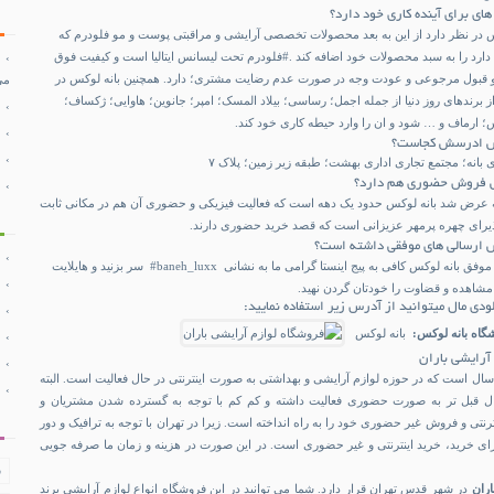
ای برای آینده کاری خود دارد؟
 در نظر دارد از این به بعد محصولات تخصصی آرایشی و مراقبتی پوست و مو فلودرم که
ک دارد را به سبد محصولات خود اضافه کند .#فلودرم تحت لیسانس ایتالیا است و کیفیت فوق
یت و قبول مرجوعی و عودت وجه در صورت عدم رضایت مشتری؛ دارد. همچنین بانه لوکس در
می
از برندهای روز دنیا از جمله اجمل؛ رساسی؛ بیلاد المسک؛ امپر؛ جانوین؛ هاوایی؛ ژکساف؛
ارماف و … شود و ان را وارد حیطه کاری خود کند.
کس ادرسش کجاست؟
بانه؛ مجتمع تجاری اداری بهشت؛ طبقه زیر زمین؛ پلاک ۷
کس فروش حضوری هم دارد؟
قه عرض شد بانه لوکس حدود یک دهه است که فعالیت فیزیکی و حضوری آن هم در مکانی ثابت
پذیرای چهره پرمهر عزیزانی است که قصد خرید حضوری دارند.
س ارسالی های موفقی داشته است؟
برای اطلاع از ارسالی های موفق بانه لوکس کافی به پیج اینستا گرامی ما به نشانی baneh_luxx# سر بزنید و هایلایت
شاهده و قضاوت را خودتان گردن نهید.
ودی مال میتوانید از آدرس زیر استفاده نمایید:
گاه بانه لوکس:
بانه لوکس
آرایشی باران
زدیک به ۱۰ سال است که در حوزه لوازم آرایشی و بهداشتی به صورت اینترنتی در حال فعالیت است. البته
ال قبل تر به صورت حضوری فعالیت داشته و کم کم با توجه به گسترده شدن مشتریان و
رنتی و فروش غیر حضوری خود را به راه انداخته است. زیرا در تهران با توجه به ترافیک و دور
رای خرید، خرید اینترنتی و غیر حضوری است. در این صورت در هزینه و زمان ما صرفه جویی
ف
اران
در شهر قدس تهران قرار دارد. شما می توانید در این فروشگاه انواع لوازم آرایشی برند