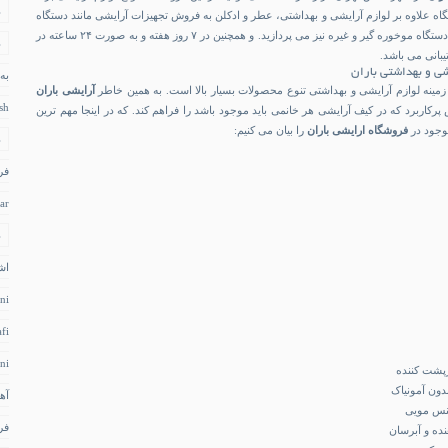
د
گاه علاوه بر لوازم آرایشی و بهداشتی، عطر و ادکلن به فروش تجهیزات آرایشی مانند دستگاه
چندکاره حالت دهنده مو و دستگاه موخوره گیر و غیره نیز می پردازید. و همچنین در ۷ روز هفته و به صورت ۲۴ ساعته در
د
بانی می باشد.
ی و بهداشتی باران
به
زمینه لوازم آرایشی و بهداشتی تنوع محصولات بسیار بالا است. به همین خاطر
آرایشی باران
sh
رکاربرد که در کیف آرایشی هر خانمی باید موجود باشد را فراهم کند. که در اینجا مهم ترین
وجود در
فروشگاه ارایشی باران
را بیان می کنیم:
د
فر
ar
د
اش
ni
fi
ni
رپشت کننده
دون آمونیاک
آه
جنس مویی
فر
نده و آبرسان