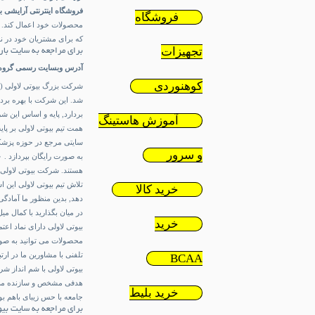
فروشگاه اینترنتی آرایشی ب
فروشگاه
محصولات خود اعمال کند. ا
که برای مشتریان خود در نظر گرفته این ا
تجهیزات
برای مراجعه به سایت بارا
آدرس وبسایت رسمی گروه 
کوهنوردی
شد. این شرکت با بهره بردا
بردارد, پایه و اساس این 
آموزش هاستینگ
همت تیم بیوتی لاولی بر پا
سایتی مرجع در حوزه پزشک
و سرور
هستند. شرکت بیوتی لاولی 
تلاش تیم بیوتی لاولی این 
خرید کالا
دهد, بدین منظور ما آمادگی 
در میان بگذارید با کمال می
خرید
بیوتی لاولی دارای نماد اعت
محصولات می توانید به صورت
تلفنی با مشاورین ما در ار
BCAA
بیوتی لاولی با شم انداز ش
هدفی مشخص و سازنده می باش
خرید بلیط
جامعه با حس زیبای باهم ب
برای مراجعه به سایت بیوت