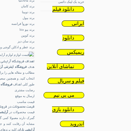
برند ماکادمیا
خرید بک لینک دائمی
برند کامان
دانلود فیلم
برند دوبینا
برند بیول
ایرانی
برند نوروآ فرانسه
برند بیو bio
برند کویین
دانلود
برند سان دیز
برند عطر و ادکلن گوچی و
ریمیکس
اهداف فروشگاه آرایشی ب
تماشای آنلاین
هدف
فروشگاه اینترنتی
آر
مطالب و مقاله هایی را برا
انتخاب کنید. و همچنین سعی
فیلم و سریال
طور کلی اهداف
فروشگاه ا
رضایت مشتری
می بی نیم
ارسال به موقع
قیمت مناسب
قیمت محصولات در فروشگا
دانلود بازی
قیمت محصولات در
آرایشی
گمرک دارند معمولا کمی گرا
اندروید
مشابه آن رقابت کنند و ج
آرایشی باران
کلیه برندهای 