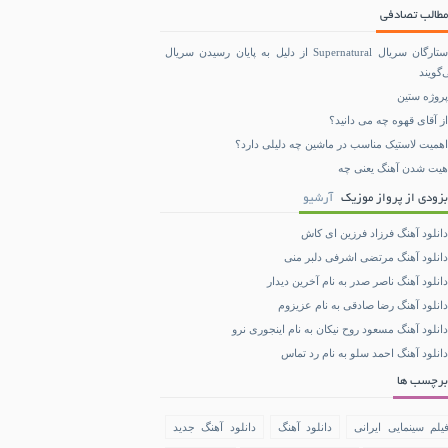
مطالب تصادفی
ستارگان سریال Supernatural از دلیل به پایان رسیدن سریال
‌گویند
پروژه ستین
از آقای قهوه چه می دانید؟
اهمیت لاستیک مناسب در ماشین چه دلیلی دارد؟
هیت شدن آهنگ یعنی چه
بزودی از پرواز موزیک
آرشیو
دانلود آهنگ فرزاد فرزین ای کاش
دانلود آهنگ مرتضی اشرفی دلبر منی
دانلود آهنگ ناصر صدر به نام آخرین دیدار
دانلود آهنگ رضا صادقی به نام عزیزوم
دانلود آهنگ مسعود روح نیکان به نام اینجوری نرو
دانلود آهنگ احمد سلو به نام رد تماس
برچسب ها
یلم سینمایی ایرانی
دانلود آهنگ
دانلود آهنگ جدید