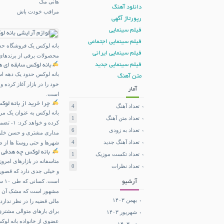
هانی مگ
دانلود آهنگ
مراقب خودت باش
رپورتاژ آگهی
فیلم سینمایی
فیلم سینمایی اجتماعی
بانه لوکس یک فروشگاه حضو
فیلم سینمایی ایرانی
محصولات برقی از برندهای م
فیلم سینمایی جدید
بانه لوکس سابقه ای ه
متن آهنگ
خود را در بازار آغاز کرده
آمار
است.
چرا خرید از بانه لوک
تعداد آهنگ
4
تعداد متن آهنگ
1
تعداد به زودی
6
تعداد آهنگ جدید
4
شهرها و حتی روستا ها از 
بانه لوکس چه هدفی د
تعداد تکست موزیک
1
متاسفانه در بازارهای ام
تعداد نظرات
0
و خیلی جدی دارد که قصوری
است
آرشیو
مشهور است که مشک آن است
بهمن ۱۴۰۳
مالی قضیه را در نظر ندار
برای بارهای متوالی مشتری
شهریور ۱۴۰۳
عضوی از خانواده بانه لوک