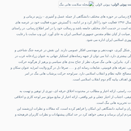
بیوتی لاولی:
بیوتی لاولی
ع رسانی در حوزه های مختلف دانشگاهی از جمله عسل و آشپزی – رژیم درمانی و
زنبورداری، از شهریور ماه سال ۱۳۹۶ فعالیت خود را آغاز کرد و در ادامه، با گسترش حوزه فعالیت خود در عرصه های
ه است در خدمت آحاد مختلف جامعه باشد و رسالت خود را در امر اطلاع رسانی، در راستای
 صیانت از کیان نظام مقدس جمهوری اسلامی ایران به جای آورد. این وب سایت با رعایت
وری اسلامی ایران اداره می شود.
ر شکل گیری، جهت‌دهی و مهندسی افکار عمومی دارند. این نقش در عرصه جنگ شناختی و
بیشتری دارد، لذا می توان از جبهه رسانه‌های استکبار جهانی به عنوان زرادخانه غرب در
 کرد. بنابراین، هانی مگ صرف نظر از جناح بندی های سیاسی و پرهیز از هرگونه حرکت
یی، تفرقه های قومیتی، شایعات رسانه ای و ….. صرفا دل در گرو ولایت امر(به عنوان سکان و
مصالح عالیه نظام و انقلاب اسلامی دارد. سرلوحه حرکت پرشتاب هانی مگ در امر
 اهداف بیانیه گام دوم انقلاب اسلامی است.
، راستی، ارائه اخبار و مطالب در محدوده اخلاق حرفه ای، دوری از توهین و تهمت به
اجتناب از اخبار جعلی و غیر واقعی، ارائه اخبار از منابع موثق سر لوحه کاری و اخلاقی
ات تحریریه هانی مگ است.
 و اساتید دانشگاهی این امکان را فراهم کرده است، که مقالات و نظرات ارزشمند این
ردم ایران برساند و سعی خواهد کرد در حد امکان پیشنهادات و نظرات کاربران فرهیخته و