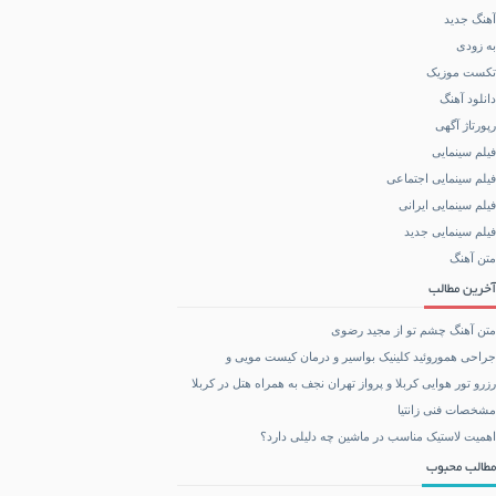
آهنگ جدید
به زودی
تکست موزیک
دانلود آهنگ
رپورتاژ آگهی
فیلم سینمایی
فیلم سینمایی اجتماعی
فیلم سینمایی ایرانی
فیلم سینمایی جدید
متن آهنگ
آخرین مطالب
متن آهنگ چشم تو از مجید رضوی
جراحی هموروئید کلینیک بواسیر و درمان کیست مویی و
رزرو تور هوایی کربلا و پرواز تهران نجف به همراه هتل در کربلا
مشخصات فنی زانتیا
اهمیت لاستیک مناسب در ماشین چه دلیلی دارد؟
مطالب محبوب