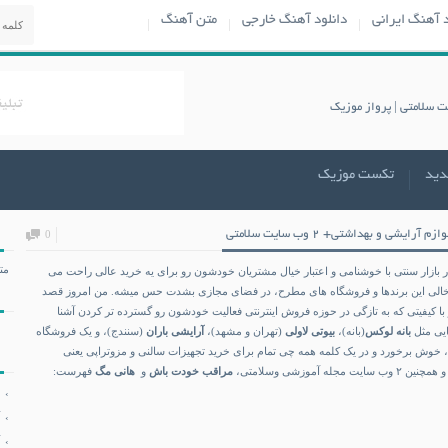
د آهنگ ایرانی
دانلود آهنگ خارجی
متن آهنگ
دید
تکست موزیک
0
مت
 بازار سنتی با خوشنامی و اعتبار خیال مشتریان خودشون رو برای یه خرید عالی راحت می
ی خالی این برندها و فروشگاه های مطرح، در فضای مجازی بشدت حس میشه. من امروز قصد
عتبر و با کیفیتی که به تازگی در حوزه فروش اینترنتی فعالیت خودشون رو گسترده تر کردن آشنا
ایی مثل
بانه لوکس
(بانه)،
بیوتی لاولی
(تهران و مشهد)،
آرایشی باران
(سنندج)، و یک فروشگاه
ی، خوش برخورد و در یک کلمه همه چی تمام برای خرید تجهیزات سالنی و مزوتراپی یعنی
ایت مجله آموزشی وسلامتی،
مراقب خودت باش
و
هانی مگ
فهرست: