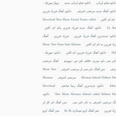
انلود فیلم ایرانی
دانلود فیلم ایرانی جدید
پرواز موزیک
انلود آهنگ جدید مرتضی اشرفی
دانلود آهنگ فرزاد فرزین
 نام ای کاش
Download New Music Farzad Farzin called
Ey Ka
دانلود آهنگ جدید فرزاد فرزین بنام ای کاش
انلود جدیدترین آهنگ فرزاد فرزین
فرزاد فرزین
آهنگ
زاد فرزین به نام ای کاش
Music Text Naser Sadr Akharin
Did
دانلود آهنگ فرزاد فرزین ای کاش
دانلود موزیک
لبر منی دلو میبری عاقلم نکن من دیوونتم
آهنگ مرتضی
رفی
متن آهنگ دلبر منی از مرتضی اشرفی
Music Text
Morteza Ashrafi Delbare Ma
مرتضی اشرفی
Morteza
Ashra
دانلود جدیدترین آهنگ رضا صادقی
Download
New Music Morteza Ashrafi called Delbare Ma
دانلود
نگ مرتضی اشرفی به نام دلبر منی
متن آهنگ ای کاز از
زاد فرزین
متن آهنگ ابرو میندازی بالا بالا
متن آهنگ ابرو