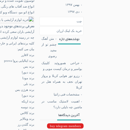
لوسیون تقویت کننده و ترمی
بهمن ۱۳۹۷
انواع ضد آفتاب های رنگی 
دی ۱۳۹۷
انواع اتو مو، دستگاه ویو 
چت
معرفی برندهای موجود در
خرید بک لینک ارزان
آرایشی باران سعی کرده انو
چه در زمینه لوازم آرایشی 
متن آهنگ
نوشته‌های تازه
کلیه برندهای ایرانی و خار
چشم تو از
بیان می کنیم:
مجید
برند لافارر
رضوی
برند ایتالیایی پروا prova
جراحی هموروئید کلینیک
برند بس
بواسیر و درمان کیست مویی و
برند دبورا
رزرو تور هوایی کربلا و پرواز
برند مودا
تهران نجف به همراه هتل در
برند نلی
کربلا
برند هرژن بس
مشخصات فنی زانتیا
برند دبورا
اهمیت لاستیک مناسب در
برند اریکه
ماشین چه دلیلی دارد؟
برند دوسه
برند کالاس
آخرین دیدگاه‌ها
برند ویتالایر
برند گلدن رز
buy telegram members