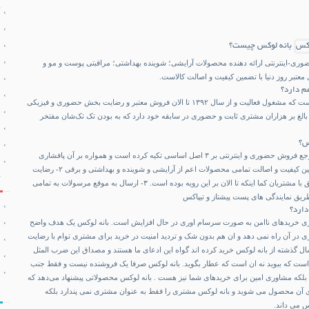
بانه لوکس چیست؟
ری-اینترنتی ارائه دهنده محصولات آرایشی؛ شوینده بهداشتی؛ مراقبتی پوست و مو و
عتبر روز دنیا با تضمین کیفیت و اصالت کالاست.
م دارد؟
بانه لوکس حدود یک دهه است که مشغول فعالیت و از سال ۱۳۹۲ تا الان فروش معتبر و رضایت بخش حضوری و فیزیکی
 و بالغ بر هزاران مشتری ثابت و حضوری در سابقه خود دارد که به بودن تک تک‌شان مفتخر
س؟
بانه لوکس به عنوان یک مرجع فروش حضوری و اینترنتی بر ۳ اصل اساسی تکیه کرده است و همواره بر آن پافشاری
کرده و خواهد کرد: ۱- تضمین کیفیت و اصالت تمامی محصولات اعم از آرایشی و شوینده و بهداشتی و برقی ۲- رضایت
مداری مشتری و حسن خلق با مشتریان کما اینکه تا الان بر این رویه بوده است. ۳- ارسال به موقع مرسولات به تمامی
طریق نمایندگی های پست پیشتاز و تیپاکس
ارد؟
روزی خریدهای ناامن به صورت سرسام اوری در حال افزایش است. بانه لوکس یک هدف واضح
 در آن راه نمی دهد و ان هم بدون شک و تردید امنیت در خرید برای مشتری توام با رضایت
. کسانی که طی ۱۰ سال گذشته از بانه لوکس خرید کرده اند گواه این ادعای ما هستند و مصداق این ضرب المثل
 که ببوید نه ان است که عطار بگوید. بانه لوکس صرفا یک فروشنده نیست و فقط جنب
د بلکه مشاوری امین برای خریدهای شما نیز هست . بانه لوکس محصولاتی پیشنهاد می‌دهد که
 آن محصول می شوید و‌ بانه لوکس مشتری را فقط به عنوان مشتری نمی پندارد بلکه
س می داند.