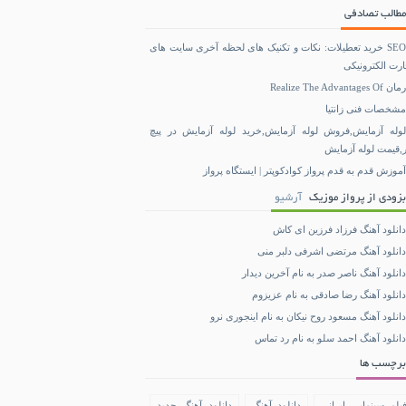
مطالب تصادفی
SEO خرید تعطیلات: نکات و تکنیک های لحظه آخری سایت های
ارت الکترونیکی
رمان Realize The Advantages Of
مشخصات فنی زانتیا
لوله آزمایش,فروش لوله آزمایش,خرید لوله آزمایش در پیچ
ر,قیمت لوله آزمایش
آموزش قدم به قدم پرواز کوادکوپتر | ایستگاه پرواز
بزودی از پرواز موزیک
آرشیو
دانلود آهنگ فرزاد فرزین ای کاش
دانلود آهنگ مرتضی اشرفی دلبر منی
دانلود آهنگ ناصر صدر به نام آخرین دیدار
دانلود آهنگ رضا صادقی به نام عزیزوم
دانلود آهنگ مسعود روح نیکان به نام اینجوری نرو
دانلود آهنگ احمد سلو به نام رد تماس
برچسب ها
یلم سینمایی ایرانی
دانلود آهنگ
دانلود آهنگ جدید