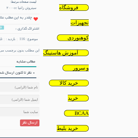
لیست صفحات مرتبط:
فروشگاه
سیتروئن زانتیا ۲۰۰۰cc
چقدر به این مطلب علا
تجهیزات
ف
اشتراک گذاری :
کوهنوردی
موضوع :
116
بازدید :
تاری
این مطلب بدون برچسب می 
آموزش هاستینگ
مطالب مشابه
و سرور
0 نظر تا کنون ارسال شده است.
خرید کالا
خرید
BCAA
ارسال نظر
خرید بلیط