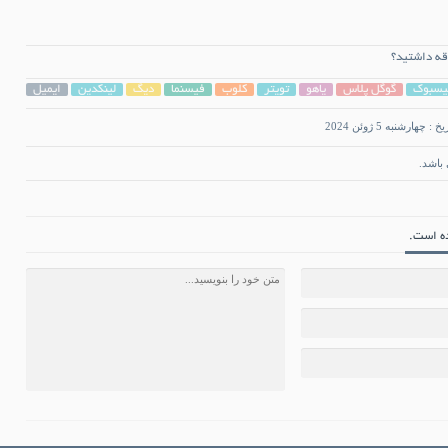
قه داشتید؟
یسبوک
گوگل پلاس
یاهو
تویتر
کلوب
فیسنما
دیگ
لینکدین
ایمیل
خ : چهارشنبه 5 ژوئن 2024
باشد.