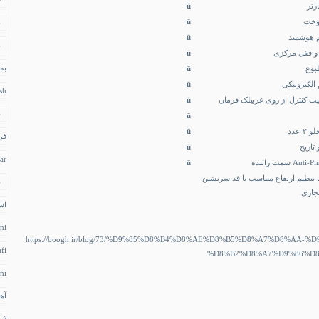
رتر
ü
وخت
ü
د
م هوشمند
ü
د
ر و قفل مرکزی
ü
به
بوع
ü
الکترونیکی
ü
sh
ü
د
ü
عدد
ü
فر
تاریخ
ü
ar
ü
ت تنظیم ارتفاع متناسب با قد سرنشین
د
جاری
اش
ni
https://boogh.ir/blog/73/%D9%85%D8%B4%D8%AE%D8%B5%D8%A7%D8%AA-
fi
%D8%B2%D8%A7%D9%86%D
ni
آه
فر