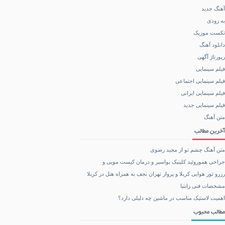
آهنگ جدید
به زودی
تکست موزیک
دانلود آهنگ
رپورتاژ آگهی
فیلم سینمایی
فیلم سینمایی اجتماعی
فیلم سینمایی ایرانی
فیلم سینمایی جدید
متن آهنگ
آخرین مطالب
متن آهنگ چشم تو از مجید رضوی
جراحی هموروئید کلینیک بواسیر و درمان کیست مویی و
رزرو تور هوایی کربلا و پرواز تهران نجف به همراه هتل در کربلا
مشخصات فنی زانتیا
اهمیت لاستیک مناسب در ماشین چه دلیلی دارد؟
مطالب محبوب