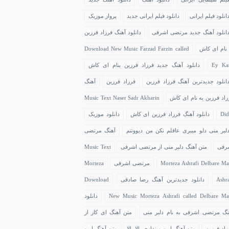
انلود فیلم ایرانی
دانلود فیلم ایرانی جدید
پرواز موزیک
انلود آهنگ جدید مرتضی اشرفی
دانلود آهنگ فرزاد فرزین
 نام ای کاش
Download New Music Farzad Farzin called
Ey Ka
دانلود آهنگ جدید فرزاد فرزین بنام ای کاش
انلود جدیدترین آهنگ فرزاد فرزین
فرزاد فرزین
آهنگ
زاد فرزین به نام ای کاش
Music Text Naser Sadr Akharin
Did
دانلود آهنگ فرزاد فرزین ای کاش
دانلود موزیک
لبر منی دلو میبری عاقلم نکن من دیوونتم
آهنگ مرتضی
رفی
متن آهنگ دلبر منی از مرتضی اشرفی
Music Text
Morteza Ashrafi Delbare Ma
مرتضی اشرفی
Morteza
Ashra
دانلود جدیدترین آهنگ رضا صادقی
Download
New Music Morteza Ashrafi called Delbare Ma
دانلود
نگ مرتضی اشرفی به نام دلبر منی
متن آهنگ ای کاز از
زاد فرزین
متن آهنگ ابرو میندازی بالا بالا
متن آهنگ ابرو