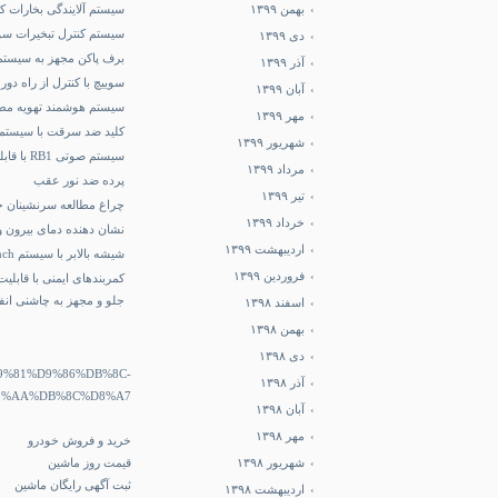
بهمن ۱۳۹۹
سیستم آلایندگی بخارات کا
سیستم کنترل تبخیرات س
دی ۱۳۹۹
برف پاکن مجهز به سیست
آذر ۱۳۹۹
سوییچ با کنترل از راه دو
آبان ۱۳۹۹
سیستم هوشمند تهویه مط
مهر ۱۳۹۹
کلید ضد سرقت با سیستم 
شهریور ۱۳۹۹
سیستم صوتی RB1 با قابلیت کنترل از روی غربیلک فرمان
مرداد ۱۳۹۹
پرده ضد نور عقب
تیر ۱۳۹۹
چراغ مطالعه سرنشینان جلو ۲ 
خرداد ۱۳۹۹
نشان دهنده دمای بیرون و 
اردیبهشت ۱۳۹۹
شیشه بالابر با سیستم Anti-Pinch سمت راننده
فروردین ۱۳۹۹
کمربندهای ایمنی با قابلی
جلو و مجهز به چاشنی انف
اسفند ۱۳۹۸
بهمن ۱۳۹۸
دی ۱۳۹۸
%D9%81%D9%86%DB%8C-
آذر ۱۳۹۸
8%AA%DB%8C%D8%A7
آبان ۱۳۹۸
مهر ۱۳۹۸
خرید و فروش خودرو
شهریور ۱۳۹۸
قیمت روز ماشین
ثبت آگهی رایگان ماشین
اردیبهشت ۱۳۹۸