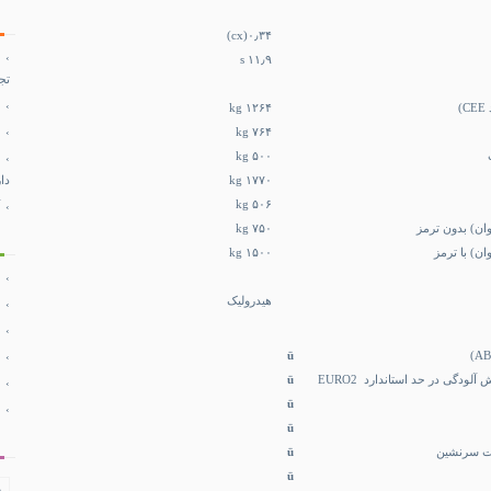
۰٫۳۴(cx)
۱۱٫۹ s
تج
)
۱۲۶۴ kg
۷۶۴ kg
۵۰۰ kg
۱۷۷۰ kg
دا
۵۰۶ kg
ان) بدون ترمز
۷۵۰ kg
ن) با ترمز
۱۵۰۰ kg
هیدرولیک
ü
لودگی در حد استاندارد EURO2
ü
ü
ü
ü
ü
ف