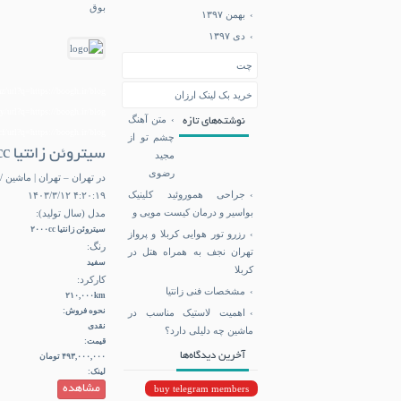
بوق
بهمن ۱۳۹۷
دی ۱۳۹۷
چت
az/url?q=https://boogh.ir/blog/
خرید بک لینک ارزان
y/url?q=https://boogh.ir/blog/
متن آهنگ
نوشته‌های تازه
f/url?q=https://boogh.ir/blog/
چشم تو از
سیتروئن زانتیا ۲۰۰۰cc، مدل ۱۳۸۶
مجید
رضوی
در تهران – تهران | ماشین / سیت
جراحی هموروئید کلینیک
۴:۲۰:۱۹ ۱۴۰۳/۳/۱۲
بواسیر و درمان کیست مویی و
مدل (سال تولید):
سیتروئن زانتیا ۲۰۰۰cc
رزرو تور هوایی کربلا و پرواز
رنگ:
تهران نجف به همراه هتل در
سفید
کربلا
کارکرد:
مشخصات فنی زانتیا
۲۱۰,۰۰۰km
نحوه فروش:
اهمیت لاستیک مناسب در
نقدی
ماشین چه دلیلی دارد؟
قیمت:
آخرین دیدگاه‌ها
۴۹۳,۰۰۰,۰۰۰ تومان
لینک:
buy telegram members
مشاهده