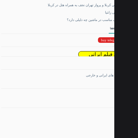
ی کربلا و پرواز تهران نجف به همراه هتل در کربلا
انتیا
 مناسب در ماشین چه دلیلی دارد؟
ها
buy tele
ئمی
 فیلم ایرانی
د ریمیکس
های ایرانی و خارجی
 آنلاین فیلم و سریال
 نیم
 بازی اندروید
اه تجهیزات کوهنوردی