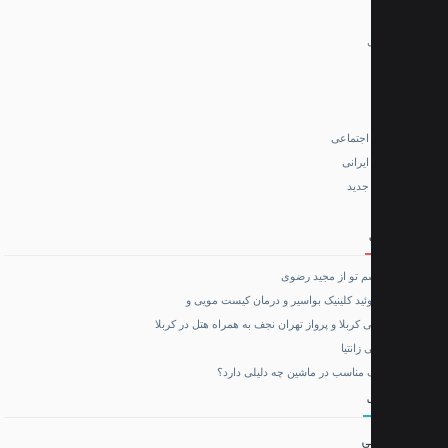
 هاستینگ و سرور
الا
 اجتماعی
ایرانی
لیط هواپیما
 جدید
واپیما تهران مشهد
م تو از مجید رضوی
ید کلینیک بواسیر و درمان کیست مویی و
ی کربلا و پرواز تهران نجف به همراه هتل در کربلا
انتیا
 مناسب در ماشین چه دلیلی دارد؟
ی