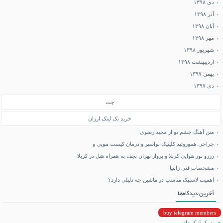
دی ۱۳۹۸
آذر ۱۳۹۸
آبان ۱۳۹۸
مهر ۱۳۹۸
شهریور ۱۳۹۸
اردیبهشت ۱۳۹۸
بهمن ۱۳۹۷
دی ۱۳۹۷
چت
خرید بک لینک ارزان
متن آهنگ چشم تو از مجید رضوی
جراحی هموروئید کلینیک بواسیر و درمان کیست مویی و
رزرو تور هوایی کربلا و پرواز تهران نجف به همراه هتل در کربلا
مشخصات فنی زانتیا
اهمیت لاستیک مناسب در ماشین چه دلیلی دارد؟
آخرین دیدگاه‌ها
buy telegram members
خرید بک لینک دائمی