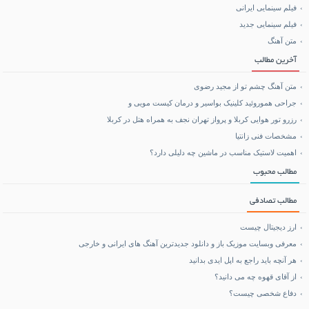
فیلم سینمایی ایرانی
خرید بلیط هواپیما
فیلم سینمایی جدید
متن آهنگ
بلیط هواپیما تهران مشهد
آخرین مطالب
متن آهنگ چشم تو از مجید رضوی
جراحی هموروئید کلینیک بواسیر و درمان کیست مویی و
رزرو تور هوایی کربلا و پرواز تهران نجف به همراه هتل در کربلا
مشخصات فنی زانتیا
اهمیت لاستیک مناسب در ماشین چه دلیلی دارد؟
مطالب محبوب
مطالب تصادفی
ارز دیجیتال چیست
معرفی وبسایت موزیک باز و دانلود جدیدترین آهنگ های ایرانی و خارجی
هر آنچه باید راجع به اپل ایدی بدانید
از آقای قهوه چه می دانید؟
دفاع شخصی چیست؟