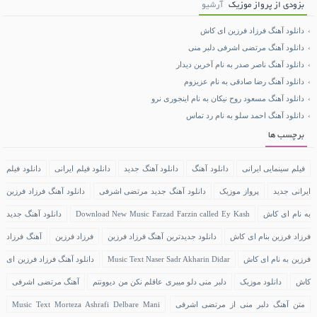
بزودی از پرواز موزیک
آرشیو
دانلود آهنگ فرزاد فرزین ای کاش
دانلود آهنگ مرتضی اشرفی دلبر منی
دانلود آهنگ ناصر صدر به نام آخرین دیدار
دانلود آهنگ رضا صادقی به نام عزیزوم
دانلود آهنگ مسعود روح نیکان به نام اینجوری نرو
دانلود آهنگ احمد سلو به نام رد تماس
برچسب ها
فیلم سینمایی ایرانی
دانلود آهنگ
دانلود آهنگ جدید
دانلود فیلم ایرانی
دانلود فیلم
ایرانی جدید
پرواز موزیک
دانلود آهنگ جدید مرتضی اشرفی
دانلود آهنگ فرزاد فرزین
به نام ای کاش
Download New Music Farzad Farzin called Ey Kash
دانلود آهنگ جدید
فرزاد فرزین بنام ای کاش
دانلود جدیدترین آهنگ فرزاد فرزین
فرزاد فرزین
آهنگ فرزاد
فرزین به نام ای کاش
Music Text Naser Sadr Akharin Didar
دانلود آهنگ فرزاد فرزین ای
کاش
دانلود موزیک
دلبر منی دلو میبری عاقلم نکن من دیوونتم
آهنگ مرتضی اشرفی
متن آهنگ دلبر منی از مرتضی اشرفی
Music Text Morteza Ashrafi Delbare Mani