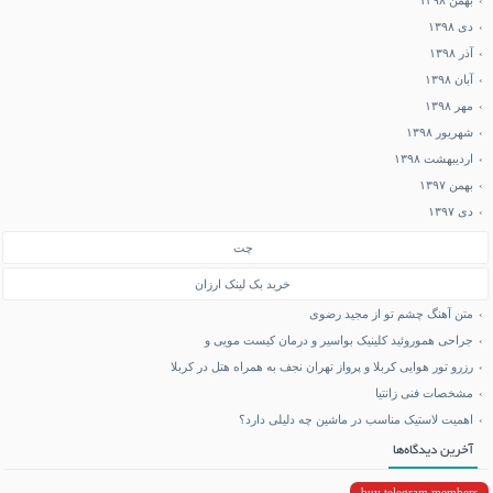
بهمن ۱۳۹۸
دی ۱۳۹۸
آذر ۱۳۹۸
آبان ۱۳۹۸
مهر ۱۳۹۸
شهریور ۱۳۹۸
اردیبهشت ۱۳۹۸
بهمن ۱۳۹۷
دی ۱۳۹۷
چت
خرید بک لینک ارزان
متن آهنگ چشم تو از مجید رضوی
جراحی هموروئید کلینیک بواسیر و درمان کیست مویی و
رزرو تور هوایی کربلا و پرواز تهران نجف به همراه هتل در کربلا
مشخصات فنی زانتیا
اهمیت لاستیک مناسب در ماشین چه دلیلی دارد؟
آخرین دیدگاه‌ها
buy telegram members