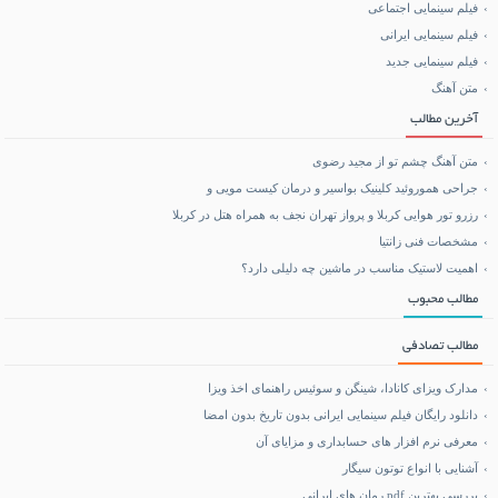
فیلم سینمایی اجتماعی
فیلم سینمایی ایرانی
خرید بلیط هواپیما
فیلم سینمایی جدید
متن آهنگ
بلیط هواپیما تهران مشهد
آخرین مطالب
متن آهنگ چشم تو از مجید رضوی
جراحی هموروئید کلینیک بواسیر و درمان کیست مویی و
رزرو تور هوایی کربلا و پرواز تهران نجف به همراه هتل در کربلا
مشخصات فنی زانتیا
اهمیت لاستیک مناسب در ماشین چه دلیلی دارد؟
مطالب محبوب
مطالب تصادفی
مدارک ویزای کانادا، شینگن و سوئیس راهنمای اخذ ویزا
دانلود رایگان فیلم سینمایی ایرانی بدون تاریخ بدون امضا
معرفی نرم افزار های حسابداری و مزایای آن
آشنایی با انواع توتون سیگار
بررسی بهترین pdf رمان های ایرانی