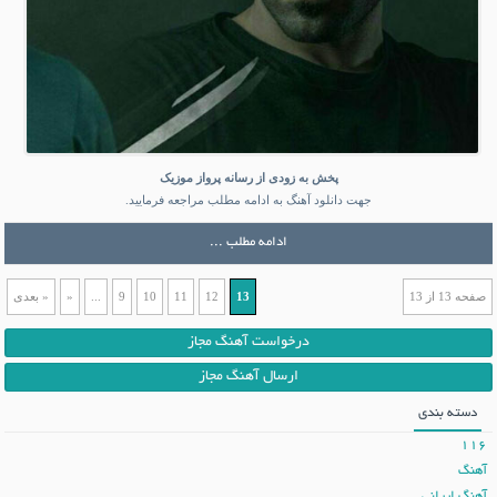
پخش به زودی از رسانه پرواز موزیک
جهت دانلود آهنگ به ادامه مطلب مراجعه فرمایید.
ادامه مطلب ...
صفحه 13 از 13
13
12
11
10
9
...
«
« بعدی
درخواست آهنگ مجاز
ارسال آهنگ مجاز
دسته بندی
116
آهنگ
آهنگ ایرانی