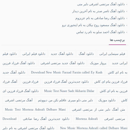
دانلود آهنگ مرتضی اشرفی دلبر منی
دانلود آهنگ ناصر صدر به نام آخرین دیدار
دانلود آهنگ رضا صادقی به نام عزیزوم
دانلود آهنگ مسعود روح نیکان به نام اینجوری نرو
دانلود آهنگ احمد سلو به نام رد تماس
برچسب ها
فیلم سینمایی ایرانی
دانلود آهنگ
دانلود آهنگ جدید
دانلود فیلم ایرانی
دانلود فیلم
ایرانی جدید
پرواز موزیک
دانلود آهنگ جدید مرتضی اشرفی
دانلود آهنگ فرزاد فرزین
به نام ای کاش
Download New Music Farzad Farzin called Ey Kash
دانلود آهنگ جدید
فرزاد فرزین بنام ای کاش
دانلود جدیدترین آهنگ فرزاد فرزین
فرزاد فرزین
آهنگ فرزاد
فرزین به نام ای کاش
Music Text Naser Sadr Akharin Didar
دانلود آهنگ فرزاد فرزین ای
کاش
دانلود موزیک
دلبر منی دلو میبری عاقلم نکن من دیوونتم
آهنگ مرتضی اشرفی
متن آهنگ دلبر منی از مرتضی اشرفی
Music Text Morteza Ashrafi Delbare Mani
مرتضی اشرفی
Morteza Ashrafi
دانلود جدیدترین آهنگ رضا صادقی
Download
New Music Morteza Ashrafi called Delbare Mani
دانلود آهنگ مرتضی اشرفی به نام دلبر