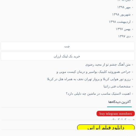
مهر ۱۳۹۸
شهریور ۱۳۹۸
اردیبهشت ۱۳۹۸
بهمن ۱۳۹۷
دی ۱۳۹۷
چت
خرید بک لینک ارزان
متن آهنگ چشم تو از مجید رضوی
جراحی هموروئید کلینیک بواسیر و درمان کیست مویی و
رزرو تور هوایی کربلا و پرواز تهران نجف به همراه هتل در کربلا
مشخصات فنی زانتیا
اهمیت لاستیک مناسب در ماشین چه دلیلی دارد؟
آخرین دیدگاه‌ها
buy telegram members
خرید بک لینک دائمی
دانلود فیلم ایرانی