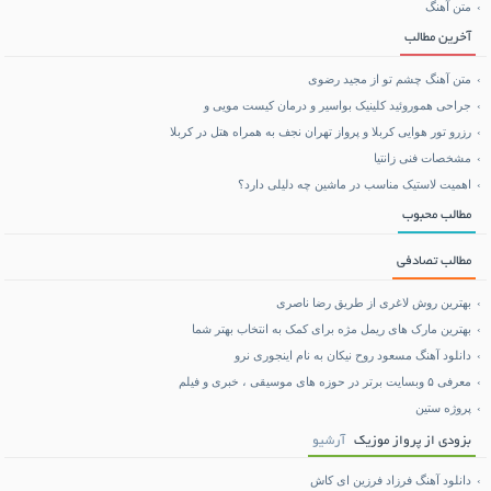
متن آهنگ
بلیط هواپیما تهران مشهد
آخرین مطالب
متن آهنگ چشم تو از مجید رضوی
جراحی هموروئید کلینیک بواسیر و درمان کیست مویی و
رزرو تور هوایی کربلا و پرواز تهران نجف به همراه هتل در کربلا
مشخصات فنی زانتیا
اهمیت لاستیک مناسب در ماشین چه دلیلی دارد؟
مطالب محبوب
مطالب تصادفی
بهترین روش لاغری از طریق رضا ناصری
بهترین مارک های ریمل مژه برای کمک به انتخاب بهتر شما
دانلود آهنگ مسعود روح نیکان به نام اینجوری نرو
معرفی ۵ وبسایت برتر در حوزه های موسیقی ، خبری و فیلم
پروژه ستین
بزودی از پرواز موزیک
آرشیو
دانلود آهنگ فرزاد فرزین ای کاش