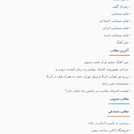
خرید کالا
رپورتاژ آگهی
فیلم سینمایی
خرید BCAA
فیلم سینمایی اجتماعی
فیلم سینمایی ایرانی
خرید بلیط هواپیما
فیلم سینمایی جدید
متن آهنگ
بلیط هواپیما تهران مشهد
آخرین مطالب
متن آهنگ چشم تو از مجید رضوی
جراحی هموروئید کلینیک بواسیر و درمان کیست مویی و
رزرو تور هوایی کربلا و پرواز تهران نجف به همراه هتل در کربلا
مشخصات فنی زانتیا
اهمیت لاستیک مناسب در ماشین چه دلیلی دارد؟
مطالب محبوب
مطالب تصادفی
رسیدن به تناسب اندام در خانه
فروشگاه آنلاین ساعت مچی