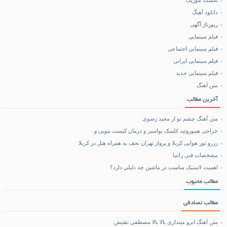
تکست موزیک
دانلود آهنگ
خرید کالا
رپورتاژ آگهی
فیلم سینمایی
خرید BCAA
فیلم سینمایی اجتماعی
فیلم سینمایی ایرانی
خرید بلیط هواپیما
فیلم سینمایی جدید
متن آهنگ
بلیط هواپیما تهران مشهد
آخرین مطالب
متن آهنگ چشم تو از مجید رضوی
جراحی هموروئید کلینیک بواسیر و درمان کیست مویی و
رزرو تور هوایی کربلا و پرواز تهران نجف به همراه هتل در کربلا
مشخصات فنی زانتیا
اهمیت لاستیک مناسب در ماشین چه دلیلی دارد؟
مطالب محبوب
مطالب تصادفی
متن آهنگ ابرو میندازی بالا بالا مصطفی تفتیش