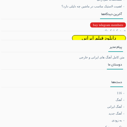
اهمیت لاستیک مناسب در ماشین چه دلیلی دارد؟
آخرین دیدگاه‌ها
buy telegram members
خرید بک لینک دائمی
دانلود فیلم ایرانی
پیام مدیر
دانلود ریمیکس
متن کامل آهنگ های ایرانی و خارجی
دوستان ما
تماشای آنلاین فیلم و سریال
می بی نیم
دسته‌ها
دانلود بازی اندروید
116
آهنگ
آهنگ ایرانی
فروشگاه تجهیزات کوهنوردی
آهنگ جدید
به زودی
آموزش هاستینگ و سرور