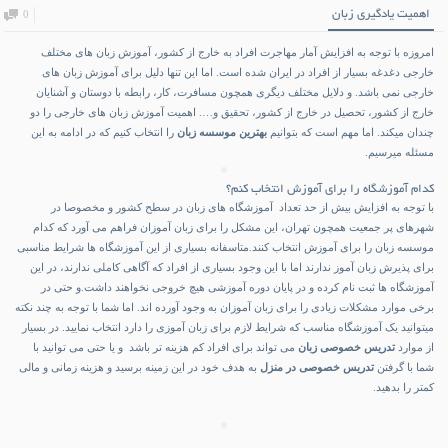
اهمیت یادگیری زبان
0
امروزه با توجه به افزایش آمار مهاجرت افراد به خارج از کشور، آموزش زبان های مختلف
خارجی دغدغه بسیار از افراد در ایران شده است. اما این تنها دلیل برای آموزش زبان های
خارجی نمی باشد. و دلایل مختلف دیگری همچون مسافرت، کار، رابطه با دوستان و آشنایان
خارج از کشور، تحصیل در خارج از کشور، تحقیق و…. اهمیت آموزش زبان های خارجی را دو
چندان میکند. اما مهم است که بتوانیم
بهترین موسسه زبان
را انتخاب کنیم که در ادامه به این
مسئله میرسیم.
کدام آموزشگاه را برای آموزش انتخاب کنم؟
با توجه به افزایش بیش از حد تعداد آموزشگاه های زبان در سطح کشور و مخصوصا در
شهرهای پر جمعیت همچون تهران، این مشکل را برای زبان آموزان فراهم می آورد که کدام
موسسه زبان را برای آموزش انتخاب کنند.متاسفانه بسیاری از این آموزشگاه ها شرایط مناسبی
برای پذیرش زبان آموز ندارند اما با این وجود بسیاری از افراد که آگاهی کاملی ندارند، در این
آموزشگاه ها ثبت نام کرده و در پایان دوره آموزشی هیچ خروجی نخواهند داشت.و حتی در
برخی موارد مشکلات زیادی را برای زبان آموزان به وجود آورده اند. اما شما با توجه به چند نکته
میتوانید یک آموزشگاه مناسب که شرایط لازم برای زبان آموزی را دارد انتخاب نمایید. در بسیار
از موارد
تدریس خصوصی زبان
می تواند برای افراد کم هزینه تر باشد و یا حتی می توانید با
شما با گرفتن
تدریس خصوصی در منزل
به هدف خود در این زمینه برسید و هزینه زمانی و مالی
کمتر را بدهید.