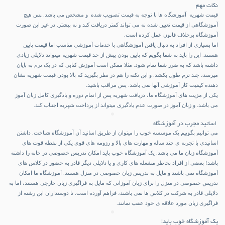
نکات مهم
قیمت شهریه آموزشگاه ها با توجه به قیمت تصویب شده و مشخص می باشد. پس هیچ
آموزشگاهی از قیمت تعیین شده نه می تواند کمتر دریافت کند و نه بیشتر. در غیر این صورت
آموزشگاه برخلاف قانون عمل کرده است.
اما بسیاری از افراد به دنبال یافتن آموزشگاهی با خدمات آموزشی مناسب اما قیمت پایین
هستند. این را باید به شما بگویم که پایین بودن بیش از حد قیمت شهریه میتواند دلایلی زیادی
داشته باشد که به ضرر شما تمام شود. مثلا ممکن است آموزش کتابی که در یک ترم به پایان
میرسد، چند ترم طول بکشد. و این نکته را هم در نظر بگیرید که بالا بودن قیمت شهریه نشان
دهنده کیفیت کار آموزشی آنها نمی باشد. پس مراقب باشید.
یکی از مزیت های آموزشگاه ما، دریافت شهریه پس از اتمام دوره و یادگیری کامل زبان آموز
می باشد. و زبان آموز در صورت عدم یادگیری میتواند از پرداخت شهریه اجتناب کند.
اساتید مجرب در آموزشگاه
می توانیم بگوییم یک موسسه خوب را میتوان از طریق اساتید آن آموزشگاه شناخت. داشتن
اساتیدی با تجربه ی چند ساله و مهارت های بالا و رزومه های قوی یکی از نقطه قوت های
آموزشگاه زبان ما می باشد. یک آموزشگاه خوب باید امکان تدریس خصوصی در خانه را داشته
باشد! بعضی از افراد بخاطر مشغله های کاری و یا دلایلی دیگر قادر به حضور در کلاس های
آموزشگاه نمی باشند و مایل به تدریس زبان خصوصی در منزل هستند. آموزشگاه ما امکان
تدریس خصوصی در منزل را برای زبان آموزانی که مایل به فراگیری زبان خارجی هستند، اما به
دلایلی قادر به شرکت در کلاس ها نمی باشند، فراهم آورده است. تا دوستداران این رشته از
فراگیری زبان مورد علاقه ی خود عقب نمانند.
یک آموزشگاه خوب باید!