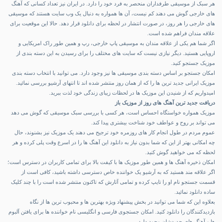
هر سبک از موسیقی طرفداران منحصر به فرد خود را دارد. در ایران نیز تعداد کسانی که آهنگ
های خارجی گوش می دهند کم نیست، آن ها همواره به دنبال یک وب سایت هستند که موسیقی
های خارجی را هر روز، در صورت انتشار در لحظه برای دانلود قرار دهد. حالا این موقعیت برای
علاقه مندان فراهم شده است.
اگر شما هم یکی از علاقه مندان به موسیقی پاپ خارجی، رپ و همین طور راک امریکایی و
اروپایی هستید. دیگر نیازی نیست که سایت های مختلف را برای رسیدن به این دسته بندی از
موزیک جستجو کنید.
امکان جستجو بر اساس دسته بندی موسیقی ها نیز وجود دارد. می توانید با انتخاب دسته بندی
موزیک ایرانی جدید ترین ها را که از همان روز منتشر شده اند تا انتهای آرشیو بررسی نمائید.
امیدواریم که از شنیدن این موزیک ها در لحظات زیبای زندگی خود لذت ببرید.
دریافت جدید ترین آهنگ های روز از موزیک باز
موزیک همواره خواستگاه احساس است، هر کسی با بررسی سبک موسیقی که گوش می دهد
می تواند بر روح و عواطف خود شناخت بیشتری پیدا کند.
عموم مردم در طول انجام کار های روزمره خود ترجیح می دهند یک موزیک نیز بشنوند، حال
چه امکانی بهتر از این که شما بدون نیاز به دانلود این آهنگ ها را در اسرع وقت پلی کرده و هر
لحظه که می خواهید گوش کنید.
امکان ذخیره آهنگ ها و همین طور موزیک ها با کیفت بالا برای تمامی کاربران در دسترس است؛
اگر علاقه مند هستید که به آرشیو یک خواننده خاص دسترسی داشته باشید، کافی است از
قسمت جستجو نام او را تایپ کرده و تمامی آثارش که تاکنون منتشر شده است را با چند کلیک
ساده دانلود نمائید.
بعلاوه این که شما می توانید در بخش پیشنهاد ویژه بهترین ها و محبوب ترین ها از نگاه
بازدیدکنندگان را دانلود کنید. امکان جستجوی فارسی و انگلیسی نام خواننده ها برای یافتن آلبوم
ها و آهنگ های جدیدشان وجود دارد.