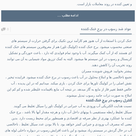
و تعیین کننده در روند معاملات بازار است.
ادامه مطلب ...
مواد ضد رسوب در برج خنک کننده
0
خنک کردن با استفاده از آب هنوز هم کارآمد ترین تکنیک برای گرفتن حرارت از سیستم های
صنعتی محسوب میشود. برج خنک کننده (کولینگ تاور) هم از معروفترین سیستم های خنک کننده
ای هستند که از آب کمک میگیرند. آب با وجود تمام فوایدی که دارد ، باعث خوردگی و تشکیل
کریستال و رسوب در این سیستم ها میشود. البته به کمک تزریق مواد شیمیایی به آن می توانند
روند تخریب آن را کاهش دهند.
بیشتر بخوانید:
فروش شوینده ممبران
تجمع ناخالصی ها و املاح محلول در آب باعث رسوب در برج خنک کننده میشود. فراینده تبخیر ،
نقش اصلی را در کولینگ تاورها برای خنک کردن ، بازی میکند. میدانیم که در این پدیده ، آب
خالص فقط تغییر فاز از مایع به گاز میدهد. در نتیجه آب مایع باقیمانده غلیظتر شده و کم کم این
املاح به صورت ذرات جامد رسوب تبدیل میشوند.
کنترل رسوب در برج خنک کننده
نسبت هدایت الکتریکی آب ورودی به آب جبرانی در کولینگ تاور را سیکل تغلیظ می گویند.
سیکل تغلیظ رابطه مستقیمی با یونهای داخل آب دارد و هرچه مقدار آنها بالا باشد ، برج خنک
کننده ما عملکرد بهتری از نظر صرفه ی اقتصادی و همینطور برای محیط زیست دارد. بدین
معنی که مصرف آب ورودی و جبرانی کمتر خواهد بود. با بالا بودن عدد سیکل تغلیظ ، ناخالصی
آب در حال گردش در سیستم زیاد میشود و این باعث افزایش رسوب در دیواره داخلی لوله های