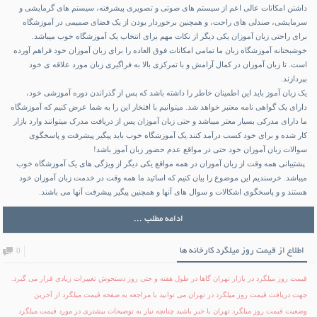
داشتن امکانات عالی اعم از سیستم های صوتی و تصویری پیشرفته، سیستم های گرمایشی و
سرمایشی، صندلی های راحت، و همچنین برخوردار بودن از یک فضای صمیمی در آموزشگاه
برای راحتی زبان آموزان یکی دیگر از نکات مهم برای انتخاب یک آموزشگاه خوب میباشد.
خوشبختانه آموزشگاه زبان ما تمامی امکانات فوق العاده را برای زبان آموزان خود فراهم آورده
است. تا زبان آموزان در کمال آرامش و با تمرکزی بالا به فراگیری زبان مورد علاقه ی خود
بپردازند.
یک زبان آموز باید این اطمینان خاطر را داشته باشد که پس از گذراندن دوره آموزشی خود،
دارای یک گواهی نامه معتبر خواهد شد. میتوانیم با افتخار این را به شما عرض کنیم که آموزشگاه
ما دارای مدرکی بسیار معتر میباشد و حتی زبان آموزان پس از دریافت مدرک میتوانند وارد بازار
کار شده و برای خود کسب درآمد کنند.یک آموزشگاه خوب باید پیگیر پیشرفت و پاسخگوی
سوالات زبان آموزان خود حتی در مواقع عدم حضور زبان آموز باشد!
پشتیبانی همه وقت از زبان آموزان در همه مواقع یکی دیگر از ویژگی های یک آموزشگاه خوب
میباشد. خرسندیم این موضوع را بیان کنیم که اساتید ما همه وقت در خدمت زبان آموزان خود
هستند و و پاسخگوی اشکالات و سوال های آنها و همچنین پیگیر پیشرفت آنها می باشند.
ادامه مطلب ...
اطلاع از قیمت روز میلگرد کارخانه ها
0
قیمت روز میلگرد
در بازار تهران گاها در طول هفته و حتی روز دستخوش تغییرات زیادی قرار می گیرد.
جهت دریافت قیمت روز میلگرد در تهران می توانید با مراجعه به صفحه قیمت میلگرد از آخرین
وضعیت قیمت روز میلگرد تهران با خبر باشید چنانچه نیاز به توضیحات بیشتری در مورد قیمت میلگرد