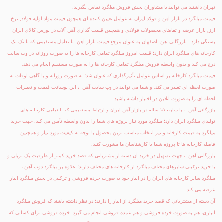
تهران داشتید می توانید با مشاوران بخش فروش میلگرد تماس بگیرید.
قیمت میلگرد
در بازار آهن و فولاد ایران به عوامل تعیین کننده ای همچون قیمت مواد اولیه فولاد, نرخ
ارز, بازار عرضه و تقاضای محصولات فولادی و همچنین قیمت گذاری آهن آلات در بورس کالای ایران
بستگی دارد . بازرگانی آهن اصفهان به عنوان مرجع قیمت بازار آهن, با تعامل مستقیمی که با تک تک
کارخانه های میلگرد ایران دارد؛ قیمت امروز میلگرد تمامی کارخانه ها را به صورت روزانه در وب سایت
درج می کند و بدون واسطه فروش میلگرد تمامی کارخانه ها را به صورت مستقیم انجام می دهد.
قیمت میلگرد کارخانه بر اساس عوامل تأثیرگذاری که عنوان شد؛ به صورت روزانه و یا گاهی اوقات به
صورت لحظه ای تغییر می کند. و شما می توانید در وب سایت آهن ، این نوسانات قیمت و تغییرات
لحظه ای را به صورت آنلاین در اختیار داشته باشید.
بازرگانی آهن ، با سابقه ۱۵ ساله در بازار آهن ایران و ارتباط مستقیمی که با تمامی کارخانه های
تولیدی میلگرد ایران دارد؛ میلگرد مورد نیاز پروژه های شما را بدون واسطه تأمین می کند. جهت خرید
میلگرد به قیمت کارخانه و نیز انتخاب مناسب ترین محصول با توجه به کیفیت مورد نیاز و همچنین
فاصله کارخانه ها تا پروژه شما با کارشناسان ما مشورت کنید.
بازرگانی آهن ، جهت تسهیل در خرید آن دسته از مشتریانی که قصد خرید کمتر از ظرفیت یک تریلی و
یا خرید ترکیبی سایزهای مختلف میلگرد از کارخانه های مختلف دارند؛ علاوه بر میلگرد ذوب آهن ،
میلگرد سایر کارخانه های ایران را در انبار خود به صورت خرده فروشی و ترکیبی در بخش میلگرد انبار
عرضه می کند.
آن دسته از مشتریانی که قصد خرید میلگرد از انبار را دارند؛ در نظر داشته باشند که فروش میلگرد
انباری، هم به صورت خرده فروشی و هم عمده فروشی انجام می گیرد. خرده فروشی برای کسانی که