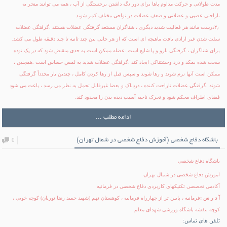
مدت طولانی و حرکت مداوم پاها برای دور نگه داشتن برجستگی از آب ، همه می توانند منجر به
ناراحتی عصبی و عضلانی و ضعف عضلات در نواحی مختلف کمر شوند
.
۴٫
درست مانند هر فعالیت شدید دیگری ، شناگران مستعد گرفتگی عضلات هستند
.
گرفتگی عضلات
سفت شدن غیر ارادی بافت ماهیچه ای است که از هر جایی بین چند ثانیه تا چند دقیقه طول می کشد
.
برای شناگران ، گرفتگی بازو و پا شایع است
.
عضله ممکن است به حدی منقبض شود که در یک توده
سخت شده بمکد و درد وحشتناکی ایجاد کند
.
گرفتگی عضلات شدید به لمس حساس است
.
همچنین ،
ممکن است آنها نرم شوند و رها شوند و سپس قبل از رها کردن کامل ، چندین بار مجدداً گرفتگی
شوند
.
گرفتگی عضلات ناراحت کننده ، دردناک و بعضا غیرقابل تحمل به نظر می رسد ، باعث می شود
فضای اطراف محکم شود و تحرک ناحیه آسیب دیده بدن را محدود کند
.
ادامه مطلب ...
باشگاه دفاع شخصی (آموزش دفاع شخصی در شمال تهران)
0
باشگاه دفاع شخصی
آموزش دفاع شخصی در شمال تهران
آکادمی تخصصی تکنیکهای کاربردی دفاع شخصی در فرمانیه
آ د ر س :
فرمانیه ، پایین تر از چهارراه فرمانیه ، کوهستان نهم (شهید حمید رضا توریان) کوچه خویی ،
کوچه بنفشه باشگاه ورزشی شهدای معلم
تلفن های تماس: