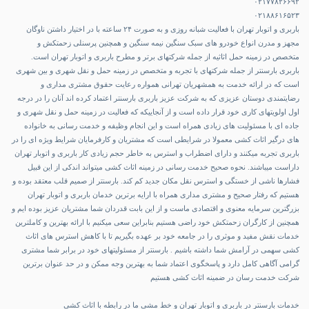
۰۲۱۷۷۸۲۶۶۹۲
۰۲۱۸۸۶۱۶۵۲۳
باربری و اتوبار تهران با فعالیت شبانه روزی و به صورت ۲۴ ساعته با در اختیار داشتن ناوگان
مجهز و مدرن انواع خودرو های سبک سنگین نیمه سنگین و همچنین پرسنلی زحمتکش و
متخصص در زمینه حمل اثاثیه از جمله شرکتهای برتر و مطرح باربری و اتوبار تهران است.
باربری بارسنتر از جمله شرکتهای با تجربه و متخصص در زمینه حمل و نقل شهری و بین شهری
است که در ارائه خدمت به همشهریان تهرانی همواره رعایت حقوق مشتری مداری و
رضایتمندی دوستان عزیزی که به شرکت عزیز باربری بارسنتر اعتماد کرده اند آنان را در درجه
اول اولویتهای کاری خود قرار داده است و از آنجاییکه که فعالیت در زمینه حمل و نقل شهری و
جاده ای با مسئولیت های زیادی همراه است و این انجام وظیفه و خدمت رسانی به خانواده
های درگیر اثاث کشی معمولا در شرایطی است که مشتریان و کارفرمایان شرایط ویژه ای را در
باربری تجربه میکنند و دارای اضطراب و استرس به خاطر حجم زیادی کار باربری و اتوبار تهران
داراست میباشند. نحوه صحیح خدمت رسانی در زمینه اثاث کشی میتواند اندکی از این قبیل
فشارها ناشی از خستگی و استرس نقل مکان جدید کم کند. بارسنتر از صمیم قلب معتقد بوده و
هستیم که رفتار صحیح و مشتری مداری همراه با ارایه برترین خدمان باربری و اتوبار تهران
بزرگترین سرمایه معنوی و اقتصادی ماست و از این بابت قدردان شما مشتریان عزیز بوده ایم و
همچنین از کارگران زحمتکش خود راضی هستیم بنابراین سعی میکنیم با ارائه بهترین و کاملترین
خدمات نقش مفید و موثری را در جامعه خود بر عهده بگیریم تا با کاهش استرس های اثاث
کشی سهمی در آرامش شما داشته باشیم . بارسنتر از مسئولیتهای خود در برابر شما مشتری
گرامی آگاهی کامل دارد و پاسخگوی اعتماد شما به بهترین وجه ممکن و در حد عنوان برترین
شرکت خدمت رسان در ضمینه اثاث کشی هستیم
خدمات بارسنتر در باربری و اتوبار تهران و خط مشی ما در رابطه با اثاث کشی