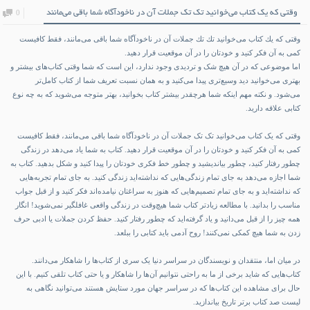
وقتی كه یك كتاب می‌خوانید تك تك جملات آن در ناخودآگاه شما باقی می‌مانند
0
وقتی كه یك كتاب می‌خوانید تك تك جملات آن در ناخودآگاه شما باقی می‌مانند، فقط كافیست
كمی به آن فكر كنید و خودتان را در آن موقعیت قرار دهید.
اما موضوعی که در آن هیچ شک و تردیدی وجود ندارد، این است که شما وقتی کتاب‌های بیشتر و
بهتری می‌خوانید دید وسیع‌تری پیدا می‌کنید و به همان نسبت تعریف شما از کتاب کامل‌تر
می‌شود. و نکته مهم اینکه شما هرچقدر بیشتر کتاب بخوانید، بهتر متوجه می‌شوید که به چه نوع
کتابی علاقه دارید.
وقتی که یک کتاب می‌خوانید تک تک جملات آن در ناخودآگاه شما باقی می‌مانند، فقط کافیست
کمی به آن فکر کنید و خودتان را در آن موقعیت قرار دهید. کتاب به شما یاد می‌دهد در زندگی
چطور رفتار کنید، چطور بیاندیشید و چطور خط فکری خودتان را پیدا کنید و شکل بدهید. کتاب به
شما اجازه می‌دهد به جای تمام زندگی‌هایی که نداشته‌اید زندگی کنید. به جای تمام تجربه‌هایی
که نداشته‌اید و به جای تمام تصمیم‌هایی که هنوز به سراغتان نیامده‌اند فکر کنید و از قبل جواب
مناسب را بدانید. با مطالعه زیادتر کتاب‌ شما هیچ‌وقت در زندگی واقعی غافلگیر نمی‌شوید! انگار
همه چیز را از قبل می‌دانید و یاد گرفته‌اید که چطور رفتار کنید. حفظ کردن جملات یا ادبی حرف
زدن به شما هیچ کمکی نمی‌کنند! روح آدمی باید کتابی را ببلعد.
در میان اما، منتقدان و نویسندگان در سراسر دنیا یک سری از کتاب‌ها را شاهکار می‌دانند.
کتاب‌هایی که شاید برخی از ما به راحتی نتوانیم آن‌ها را شاهکار و یا حتی کتاب تلقی کنیم. با این
حال برای مشاهده این کتاب‌ها که در سراسر جهان مورد ستایش هستند می‌توانید نگاهی به
لیست صد کتاب برتر تاریخ بیاندازید.