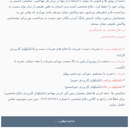
دسته از روش­ ها و فنونى كه بتوان با استفاده از آن­ها در برابر هر مهاجمی، سلامتى جسمى و
روانى خود را حفظ كرد، دفاع شخصى است.بدن انسان به طور طبيعى از بدل تولد نسبت به
مزاحمت ها و خطرهاى پيرامون خود واكنش نشان ميدهد مانند نوزادى كه وقتى نور به
چشمانش برخورد ميكند بابستن ياتنگ كردن پلكان خود نسبت به مزاحمت نور براى چشمانش
واكنش طبيعى نشان ميدهد
در دفاع شخصى چه يادميگيريم:
آموزش دفاع شخصي
١-
:
ضربات دست /ضربات پا/دفاع هاى ضربات دست و پا(تكنيكهاى كاربردي
تكنيكهاى ضربه اى
كاراته)
:
مشت از روبرو،از پايين به بالا،مشت دورانى،ضربات با تيغه دستان ،ضربه با
ضربات دست
انگشت
:
ضربه پا مستقيم ،دورانى.چرخشى،پهلو
ضربات پا
٢-
(تكنيكهاي كاربردي جودو)
تكنيكهاى پرتابى
٣-
(تكنيكهاى كاربردى جوجيتسو)
تكنيكهاى در خاك
شكستن ها ،خفه كردن ها،قفل مفصل،زمين گير كردن مهاجم (تكنيكهاى كاربردى دفاع شخصي)
برای اطلاعات راجع به
کلاس دفاع شخصی
با شماره ۰۹۱۲۱۸۶۶۸۶۶ سن سی موسوی تماس
حاصل نمایید
ادامه مطلب ...