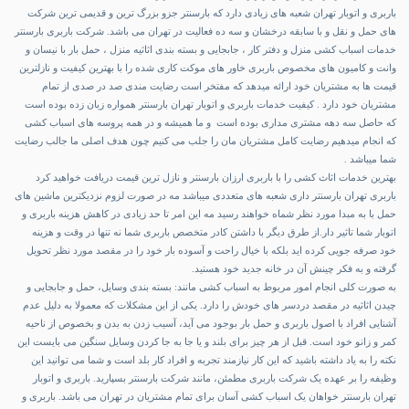
باربری و اتوبار تهران شعبه های زیادی دارد که بارسنتر جزو بزرگ ترین و قدیمی ترین شرکت
های حمل و نقل و با سابقه درخشان و سه ده فعالیت در تهران می باشد. شرکت باربری بارسنتر
خدمات اسباب کشی منزل و دفتر کار ، جابجایی و بسته بندی اثاثیه منزل ، حمل بار با نیسان و
وانت و کامیون های مخصوص باربری خاور های موکت کاری شده را با بهترین کیفیت و نازلترین
قیمت ها به مشتریان خود ارائه میدهد که مفتخر است رضایت مندی صد در صدی از تمام
مشتریان خود دارد . کیفیت خدمات باربری و اتوبار تهران بارسنتر همواره زبان زده بوده است
که حاصل سه دهه مشتری مداری بوده است و ما همیشه و در همه پروسه های اسباب کشی
که انجام میدهیم رضایت کامل مشتریان مان را جلب می کنیم چون هدف اصلی ما جالب رضایت
شما میباشد .
بهترین خدمات اثاث کشی را با
باربری ارزان
بارسنتر و نازل ترین قیمت دریافت خواهید کرد
باربری تهران بارسنتر داری شعبه های متعددی میباشد مه در صورت لزوم نزدیکترین ماشین های
حمل با به مبدا مورد نظر شماه خواهند رسید مه این امر تا حد زیادی در کاهش هزینه باربری و
اتوبار شما تاثیر دار.از طرق دیگر با داشتن کادر متخصص باربری شما نه تنها در وقت و هزینه
خود صرفه جویی کرده اید بلکه با خیال راحت و آسوده بار خود را در مقصد مورد نظر تحویل
گرفته و به فکر چینش آن در خانه جدید خود هستید.
به صورت کلی انجام امور مربوط به اسباب کشی مانند: بسته بندی وسایل، حمل و جابجایی و
چیدن اثاثیه در مقصد دردسر های خودش را دارد. یکی از این مشکلات که معمولا به دلیل عدم
آشنایی افراد با اصول باربری و حمل بار بوجود می آید، آسیب زدن به بدن و بخصوص از ناحیه
کمر و زانو خود است. قبل از هر چیز برای بلند و یا جا به جا کردن وسایل سنگین می بایست این
نکته را به یاد داشته باشید که این کار نیازمند تجربه و افراد کار بلد است و شما می توانید این
وظیفه را بر عهده یک شرکت باربری مطمئن، مانند شرکت بارسنتر بسپارید. باربری و اتوبار
تهران بارسنتر خواهان یک اسباب کشی آسان برای تمام مشتریان در تهران می باشد. باربری و