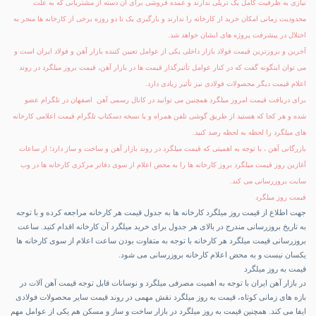
نیازی به ظرفیت کامل یک تریلی ندارند و عمده فروشی برای آن دسته از مشتریانی که به علت
محدودیت زمانی امکان خرید از کارخانه را ندارند و بارگیری یک تا دو روزه برخی از کارخانه ها منجر به
اختلال در پیشرفت پروژه های ایشان خواهد شد.
آخرین و بروزترین
قیمت فولاد
بازار داخلی یکی از عوامل تعیین کننده بازار آهن و فولاد ایران است و
می توان اینگونه گفت که در کنار عوامل تأثیرگذار قیمت ها در بازار آهن، قیمت بروز میلگرد در روند
اعلام قیمت دیگر محصولات فولادی نیز تأثیر زیادی دارد.
برای دریافت قیمت امروز میلگرد همچنین می توانید در کانال رسمی آهن اصفهان در تلگرام عضو
شده و هر کجا که هستید از طریق گوشی تلفن همراه و یا نسخه دسکتاپ تلگرام قیمت اعلامی کارخانه
های میلگرد را لحظه به لحظه رصد کنید.
بازرگانی آهن ، با توجه به اهمیتی که قیمت میلگرد در روند بازار آهن و ساخت و ساز دارد؛ از ساعات
آغازین روز قیمت میلگرد بروز کارخانه ها را به محض اعلام از سوی دفاتر مرکزی کارخانه ها در وب
سایت بروزرسانی می کند.
قیمت روز میلگرد
جهت اطلاع از قیمت روز میلگرد کارخانه ها به جدول قیمت هر کارخانه مراجعه کرده و با توجه
به تاریخ بروزرسانی مندرج در بالای هر جدول برای خرید میلگرد آن کارخانه اقدام کنید. ساعت
بروزرسانی قیمت میلگرد هر کارخانه با توجه به متفاوت بودن ساعت اعلام از سوی کارخانه ها
یکسان نیست و به محض اعلام کارخانه بروزرسانی می شود.
قیمت به روز میلگرد
در بازار آهن ایران با توجه به اهمیت مصرفی میلگرد و نوسانات قابل توجه قیمت آهن آلات در
بازه های زمانی کوتاه، قیمت به روز میلگرد نقش مهمی در روند قیمت سایر محصولات فولادی
ایفا می کند. همچنین قیمت به روز میلگرد در بازار ساخت و ساز و مسکن هم یکی از عوامل مهم