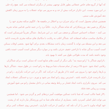
که آنها از گروه های خاص عضلانی بطور قابل توجهی بیشتر از دیگران استفاده می کنند
.
هیچ راه حلی
در این مورد نیست
.
این تکرار حرکت بیش از حد و به مرور می تواند عضلات را به مرور زمان کاهش
دهد
.
آموزش طب سنتی
.
همچنین شنای معمول است که برای جبران درد و اختلال در ماهیچه ها ، الگوی سکته مغزی خود را
سازگار و تغییر دهد
.
ورزشکارانی که شانه شناگر دارند ، غالباً درد را در جنبه جانبی قدامی شانه تجربه
می کنند – عضلات احساس خستگی و ضعف می کنند
.
در این شرایط ، شناگر تقریباً غیرممکن است که
از مکانیک مناسب سکته استفاده کند
.
شناگر اغلب به رقابت با مکانیک های سکته مغزی نادرست ادامه
می دهد و این مسئله می تواند با گذشت زمان باعث مشکلات بعدی برای آنها شود
.
بعضی اوقات ممکن
است آسیب دیدگی شانه با ناراحتی خفیف جزئی باشد و در موارد دیگر ممکن است آسیب عمده بافتی
وجود داشته باشد که مدت طولانی طول می کشد تا بهبود یابد
.
۲٫
زانوی شناگر یا "زانو سینه بند" یکی دیگر از آسیب های شایع است که ممکن است برای شناگران
رقابتی ایجاد شود
.
حدود ۲۵ درصد از تمام صدمات شنا مربوط به زانو است
.
در طول سینه ، شناگر بارها
و بارها زانوی خود را بیرون می کشد تا از طریق آب حرکت کند
.
اگر در این حرکت تکراری ، زانو در
تراز نادرست قرار داشته باشد ، استرس روی زانو ایجاد می شود و تورم ، درد و خستگی عضلات ایجاد
می کند
.
نیروی تکراری باعث ایجاد فشار بر رباط وثیقه میانی در داخل مفصل زانو می شود
.
آموزش
پوست و زیبائی
skin care
.
۳٫
از قضا جالب است که شنا باعث تسکین موفقیت آمیز دردهای کمر و گردن می شود ، اما همچنین
می تواند دلیل اصلی کمردرد باشد
.
بسیاری از سکته های شنا به این ورزشکار نیاز دارند که از پشت
خود کوتاه بیاورد تا سر را از آب بلند کند
.
ترکیبی از حرکت تکراری ، استرس روی عضلات کمر برای