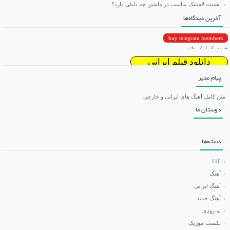
اهمیت لاستیک مناسب در ماشین چه دلیلی دارد؟
آخرین دیدگاه‌ها
buy telegram members
خرید بک لینک دائمی
دانلود فیلم ایرانی
پیام مدیر
دانلود ریمیکس
متن کامل آهنگ های ایرانی و خارجی
دوستان ما
تماشای آنلاین فیلم و سریال
می بی نیم
دسته‌ها
دانلود بازی اندروید
116
آهنگ
آهنگ ایرانی
فروشگاه تجهیزات کوهنوردی
آهنگ جدید
به زودی
آموزش هاستینگ و سرور
تکست موزیک