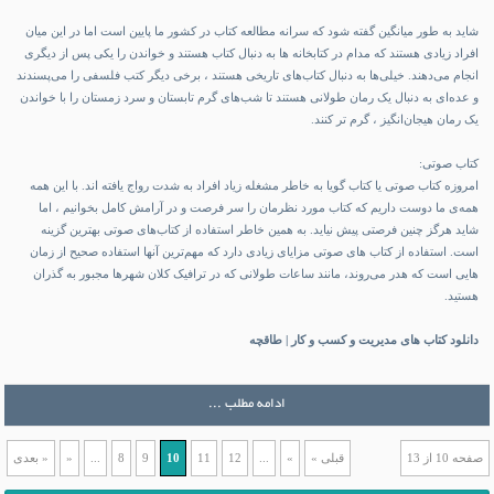
شاید به طور میانگین گفته شود که سرانه مطالعه کتاب در کشور ما پایین است اما در این میان
افراد زیادی هستند که مدام در کتابخانه ها به دنبال کتاب هستند و خواندن را یکی پس از دیگری
انجام می‌دهند. خیلی‌ها به دنبال کتاب‌های تاریخی هستند ، برخی دیگر کتب فلسفی را می‌پسندند
و عده‌ای به دنبال یک رمان طولانی هستند تا شب‌های گرم تابستان و سرد زمستان را با خواندن
یک رمان هیجان‌انگیز ، گرم تر کنند.
کتاب صوتی:
امروزه کتاب صوتی یا کتاب گویا به خاطر مشغله زیاد افراد به شدت رواج یافته اند. با این همه
همه‌ی ما دوست داریم که کتاب مورد نظرمان را سر فرصت و در آرامش کامل بخوانیم ، اما
شاید هرگز چنین فرصتی پیش نیاید. به همین خاطر استفاده از کتاب‌های صوتی بهترین گزینه
است. استفاده از کتاب های صوتی مزایای زیادی دارد که مهم‌ترین آنها استفاده صحیح از زمان
هایی است که هدر می‌روند، مانند ساعات طولانی که در ترافیک کلان شهرها مجبور به گذران
هستید.
دانلود کتاب های مدیریت و کسب و کار | طاقچه
ادامه مطلب ...
صفحه 10 از 13
قبلی »
»
...
12
11
10
9
8
...
«
« بعدی