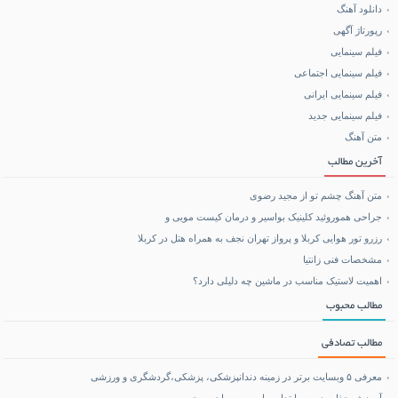
دانلود آهنگ
خرید کالا
رپورتاژ آگهی
فیلم سینمایی
خرید BCAA
فیلم سینمایی اجتماعی
فیلم سینمایی ایرانی
خرید بلیط هواپیما
فیلم سینمایی جدید
متن آهنگ
بلیط هواپیما تهران مشهد
آخرین مطالب
متن آهنگ چشم تو از مجید رضوی
جراحی هموروئید کلینیک بواسیر و درمان کیست مویی و
رزرو تور هوایی کربلا و پرواز تهران نجف به همراه هتل در کربلا
مشخصات فنی زانتیا
اهمیت لاستیک مناسب در ماشین چه دلیلی دارد؟
مطالب محبوب
مطالب تصادفی
معرفی ۵ وبسایت برتر در زمینه دندانپزشکی، پزشکی،گردشگری و ورزشی