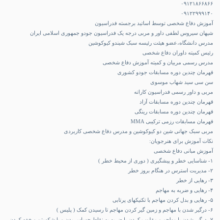
۰۹۱۲۱۸۶۶۸۶۶
۰۹۱۲۲۹۹۹۱۴۰
آموزش دفاع شخصی
توسط اساتید برجسته فدراسیون
شیهان سیروس لطفی داور و مربی درجه یک فدراسیون جودو جمهوری اسلامی ایران
مدرس دانشگاه،عضو هیئت رئیسه سبک شیندو کیوکوشین
رئیس کمیته داوران دفاع شخصی
مدرس رسمی مربیان و کمیته آموزش دفاع شخصی
قهرمان چندین دوره مسابقات جودو کشوری
سن سی سید شهاب موسوی
مربی و داور رسمی فدراسیون کاراته
قهرمان چندین دوره مسابقات آزاد
قهرمان چندین دوره مسابقات رینگی
قهرمان مسابقات رزمی ترکیبی MMA
مربی سبک جهانی شین دو کیوکوشین و مدرس دفاع شخصی کاربردی
نکات آموزش برای هنرجویان:
آموزش مبانی دفاع شخصی
۱- شناسایی خطر و پیشگیری ( دوری از محیط خطر )
۲- مدیریت استرس در هنگام بروز خطر
۳- رهایی از خطر
۴- رهایی و ضربه به مهاجم
۵- رهایی و بدل کردن مهاجم با تکنیکهای پرتابی
۶- درگیر شدن با مهاجم و زمین گیر کردن مهاجم تا رسیدن کمک ( پلیس )
۷- درگیر شدن با مهاجم و مقلوب کردن با ضربه به نقاط حساس بدن و یا شکستن و خفه کردن