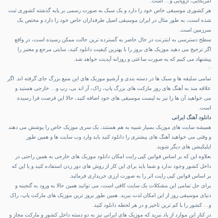
امریکایی، اروپایی و… است.
هر کشوری موسیقی خاص خود را دارد و یک سبک به صورت رسمی بر پایه گذشته کشوری ثبت
شده است، به طور مثال در ایران موسیقی اصیل طرفداران خاص خود را دارد و مختص یک
سرزمین است.
سطح دسترسی به اینترنت در حال حاضر به گسترده ترین حالت ممکن رسیده است، در واقع
اگر ترجیح می دهید موزیک های بروز را با بهترین کیفیت دانلود کنید، سایتی مرجع و معتبر را
پیشنهاد می کنیم که به صورت ساعتی و روزانه آپدیت خواهد شد.
تمامی سلیقه ها و سبک ها در دسته بندی و آرشیو موزیک های این منبع بزرگ جای گرفته اند. اگر
علاقه مند به آهنگ های روز مارکت های بزرگ پاپ، راک، آر اند بی، رپ و… خارجی هستید و
می خواهید آن ها را نیز به لیست موسیقی های خود اضافه کنید، حالا این فرصت فرا رسیده
است.
دانلود آهنگ ایرانی
همیشه سایت های موزیک بسیار شبیه به هم هستند، یک سری موزیک خاص را پوشش می دهند
و وقتی می خواهید آهنگ های بیشتری را دانلود کنید باید وارد وب سایت ها و همین طور
اپلیکیشن های دیگر شوید.
بعلاوه این که بر اساس قوانین کپی رایت امکان دانلود موزیک های خارجی به همین راحتی در
داخل کشور وجود ندارد و شما باید برای این کار از روش های دور زدن استفاده کنید و یا این که
بر اساس قوانین کپی رایت اثر را به صورت ارزی خریداری فرمائید.
برای حل تمامی این مشکلات یک سایت کافی است، می توانید همین حالا به ورود به گنجینه و
دنیای موسیقی روز از این امکان لذت ببرید. همین طور بروز ترین موزیک های مارکت پاپ، راک
و… کشور را با کم ترین تاخیر و در هر لحظه دانلود کنید.
در کنار این موارد از یاد نبرید که موزیک های ایرانی نیز به دو دسته داخل کشور و مارکت مجاز و