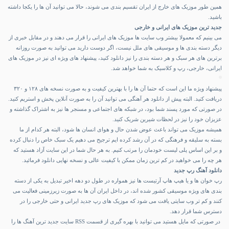
همین طور موزیک های خارج از ایران تقسیم بندی می شوند، حالا می توانید آن ها را یکجا داشته
باشید.
جدید ترین موزیک های ایرانی و خارجی
می بینیم که معمولا بیشتر وب سایت ها موزیک های ایرانی را قرار می دهند و در مقابل خبری از
دیگر دسته بندی ها و موسیقی های ملل نیست، اگر دوست دارید می توانید به صورت روزانه
برترین های هر سبک و هر دسته بندی را نیز دانلود کنید، پیشنهاد های ویژه ای نیز در موزیک های
ایرانی، خارجی، رپ و کلاسیک به شما خواهد شد.
پیشنهاد ویژه ما این است که حتما آن ها را با بهترین کیفیت و به صورت نسخه های ۱۲۸ و ۳۲۰
دریافت کنید. البته پیش از دانلود هر آهنگی می توانید آن را به صورت آنلاین پخش و استریم کنید.
در صورتی که مورد پسند شما بود، در شبکه های اجتماعی و مسنجر ها نیز به اشتراک گذاشته و
عزیزان خود را نیز در لحظات شیرین شریک کنید.
همیشه موزیک می تواند باعث عوض شدن حال و هوای انسان ها شود، البته هر کدام از ما
بسته به سلیقه و فرهنگی که در آن رشد کرده ایم ترجیح می دهیم یک سبک خاص را دنبال کرده
و بر این اساس پلی لیست خودمان را مرتب کنیم. به هر حال شما در این سایت آزاد هستید که
هر چه را می خواهید در کم ترین زمان ممکن با کیفیت عالی و نسخه نهایی دانلود فرمائید.
دانلود آهنگ رپ جدید
رپ خوان ها و یا هیپ هاپ آرتیست ها نیز همواره در طول دو دهه اخیر تبدیل به یکی از دسته
بندی های ویژه موسیقی کشور شده اند، در داخل ایران آن ها به صورت زیرزمینی فعالیت می
کنند و کم تر وب سایتی یافت می شود که موزیک های رپ جدید ایرانی و حتی خارجی را در
دسترس شما قرار دهد.
در صورتی که مایل هستید می توانید با بهره گیری از قسمت RSS سایت جدید ترین آهنگ ها را