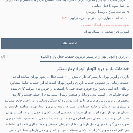
۸- حمل متهم با قفل مفاصل
۹- ساخت سلاح با وسایل روزمره
۱۰- تسلط به مبارزه تن به تن و مبارزه ترکیبی
MMA
بدون محدودیت سنی و آمادگی جسمانی
آموزش دفاع شخصی در شمال تهران
ادامه مطلب ...
باربری و اتوبار تهران بارسنتر برترین خدمات حمل بار و اثاثیه
0
خدمات باربری و اتوبار تهران بارسنتر
باربری
و اتوبار تهران بارسنتر که دارای بیش از ۳۰ شعبه فعال در شهر تهران میباشد آماده
خدمت رسانی در خصوص خدمات باربری و
اتوبار تهران
است که این خدمات شامل مشاوره
رایگان اثاث کشی تعیین نوع خودرو جهت حمل بار استفاده از خودرو های موکت کاری شده
جهت جلوگیری از آسیب دیدن وسایل و همچنین وسایل بسته بندی از جمله چسب و کارتون
مخصوص با برترین نیروهای ماهر با توانایی بدنی بالا که سنگین وسایل را به راحتی جابجا مینمایند
و بسیاری موارد دیگر از جکله خدمات بار سنتر در زمینه باربری و اتوبار تهران میباشد. بارسنتر به
عنوان بهترین باربری و اتوبار تهران خدمات تخصصی اسباب کشی و حمل بار را در استان تهران
به سبکی درست و شیوه ای نوین انجام می دهیم ، ارائه خدمات حمل بار به صورت شبانه روزی
صورت می گیرد که برای حمل بارهای شما از خاورهای مسقف و موکت کاری شده ای استفاده
می کنیم که مخصوص کار اسباب کشی هستند ، افرادی که برای حمل بارهای شما اعزام می