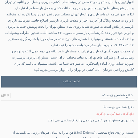
اتوبار تهران با سال ها تجربه و تخصص در زمینه اسباب کشی، باربری و حمل بار و اثاثیه در تهران
و سایر شهرستان ها بهترین مشاوران را در زمینه اثاث کشی و حمل بار شما در اختیار دارد
لذا در صورتی مه خدمات باربری و اتوبار تهران مطلب مورد نظر خود را پیدا نکرده اید میتوانید
با ورود به صفحه وبلاگ از آخریت اخبار و مقلات باربری بارسنتر اطلاع حاصل بفرمایید. باربری
بارسنتر در تلاش است به صورت شبانه روزی تمام منطق تهران را تحت پوشش خدمات باربری
و اتوبار خود قرار دهد .کارشناسان بار سنتر به صورت ۲۴ ساعته آماده شندین نظرات پیشنهادات
و انتقادات شما هستند و میتوانید با شماره های درج شده در سایت و یا با شناره گیری مستقیم
۰۹۱۲۸۷۰۴۰۱۷ مدیریت بار سنتر درخواست خود را ثبت نمایید
از خدمات مهم دیگری که باربری تهران به مشتریان خود ارائه می دهد حمل اثاثیه و لوازم و
وسایل منازل و شرکت های تهران به نقاط مختلف ایران است. مشاوران باربری بارسنتر به
صورت شبانه روزی آماده پاسخگویی به سوالات شما می باشند. پیشنهاد می کنیم که برای
کاهش و راحتی خودتان، اثاث کشی در تهران را با اتوبار بارسنتر تجربه کنید
ادامه مطلب ...
دفاع شخصی چیست؟
0
دفاع شخصی چیست؟
دفع كردن
،
سد كردن
،
رد كردن
و يا دورى جستن از هر عامل مزاحمى را
دفاع شخصى
می نامند.
شنيدن واژه‌ى دفاع شخصى (Self Defense)ذهن ما را به دنياى هنرهاى رزمى مى‌كشاند. آن