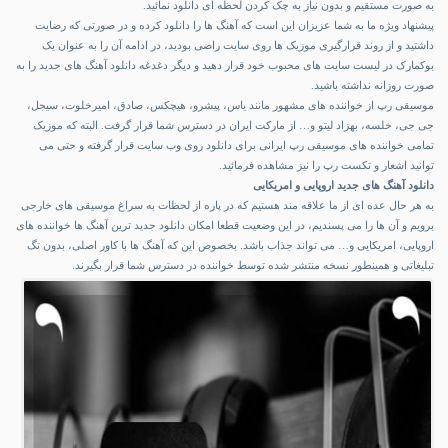
به صورت مستقیم و بدون نیاز به چک کردن لحظه ای دانلود نمائید.
پیشنهاد ویژه ما به شما عزیزان این است که آهنگ ها را دانلود کرده و در صورتی که رضایت
داشتید و از روند قرارگیری موزیک ها روی سایت راضی بودید، در ادامه آن را به عنوان یک
بوکمارک در لیست سایت های محبوب خود قرار دهید و دیگر دغدغه دانلود آهنگ های جدید را به
صورت روزانه نداشته باشید.
موسیقی رپ از خواننده های مشهور مانند یاس، پیشرو، هیچکس، صادق، امیرخلوت، سیجل،
جی جی، خلسه، بهزاد لیتو و… از مارکت ایران در دسترس شما قرار گرفت. البته که موزیک
تمامی خواننده های موسیقی رپ ایرانی برای دانلود روی وب سایت قرار گرفته و حتی می
توانید اشعار و تکست رپ را نیز مشاهده فرمائید.
دانلود آهنگ های جدید اروپایی و امریکایی
به هر حال عده ای از ما علاقه مند هستیم که در پاره از لحظات به سراغ موسیقی های خارجی
برویم و آن ها را می پسندیم، در این وضعیت قطعا امکان دانلود جدید ترین آهنگ ها خواننده های
اروپایی، امریکایی و… می تواند جذاب باشد. بخصوص این که آهنگ ها با کاور اصلی، بدون تگ
تبلیغاتی و همینطور نسخه منتشر شده توسط خواننده در دسترس شما قرار بگیرند.