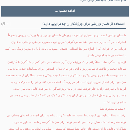
ادامه مطلب ...
استفاده از ماساژ ورزشی برای ورزشکاران چه مزایایی دارد؟
0
تابستان در افق است
.
برای بسیاری از افراد ، روزهای تابستان در ورزش با ورزش ، ورزش یا صرفاً
استراحت در آب سپری می شود
.
شنا معمولاً نوعی تمرین نرم محسوب می شود و اغلب به عنوان
درمانی برای افرادی که از انواع شرایط اسکلتی عضلانی بهبود می یابند یا با درد مزمن زندگی می کنند
، استفاده می شود
.
آموزش ماساژ
.
از طرف دیگر ، بیایید شناگرانی را که ورزشکاران آبزی هستند ، در نظر بگیریم
.
شناگران با گذراندن
ساعات سخت و طاقت فرسا هر روز با انجام دورهای شنا در استخر ، برای مسابقات شدید آماده می
شوند
.
درست مانند هر ورزش دیگری ، شناگران مستعد آسیب دیدگی هستند
.
شناگران از تمام عضلات
بدن خود برای اعمال نیروی فوق العاده ای بر روی آب استفاده می کنند و خود را به حرکت در می
آورند تا با سرعت زیاد به جلو حرکت کنند
.
در پایان روز شناگر ، به مراقبت کامل بدن نیاز است
.
ماساژ ورزشی در طول فصل شنا و پس از آن به شناگران کمک می کند که از نظر روحی و جسمی
سالم و قوی باشند
.
۴
صدمات مشترک شنا
۱٫
شانه شناگر شایعترین آسیب شنا است
.
استفاده مکرر از شانه ها برای انجام سکته های مختلف می
تواند منجر به استفاده بیش از حد شود که می تواند برای بدن شناگر مضر باشد
.
به طور معمول ،
شناگران رقابتی دارای سکته های خاص شنا هستند که بیشتر از سایرین انجام می دهند ، به این معنی