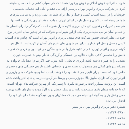
شوند ، افرادی خوش اخلاق و خوش برخورد هستند که کار اسباب کشی را با ده سال سابقه
کاری در شرکت باربری و اتوبار تهران بارسنتر ارائه می دهند و آماده اند خدمات تخصصی
خودشان را در زمینه اسباب کشی و حمل و نقل برای شما به عمل آورده و به تمامی نیازهای
شما در زمینه اسباب کشی و حمل بار در استان تهران جواب بدهند.باربری زندگی ما انسانها
همیشه با تغییرات و تحویل اتی مثل باربری اثاثیه منزل همراه است که زندگی را برای انسان ها
راحت و آسان تر می نماید.باربری یکی از این تغییرات و تحولات که در چندین سال اخیر در نوع
خود بی نظیر است، حضور شرکت های متعدد باربری و اتوبار تهران است که چالش های اسباب
کشی و حمل و نقل انواع بار را برای هم شهری های عزیزمان آسان تر کرده ایم . انتقال هر
گونه باربری و اتوبار تهران اعم از اثاثیه منزل یا بار های سنگین می تواند برای فردی که تجربه
دانش و یا تخصص کافی ندارد ، علاوه بر خستگی و آزردگی خاطر میتواند خطرات جبران
نشدنی را به همراه داشته باشد.باربری جابجایی اثاثیه منزل حتی اگر تمام اعضا یک خانواده به
همراه نیروهای کمکی هم مشغول به بسته بتدی و جابجایی باشند باز هم خستگی های و خطران
خاص خود که ببعضا جران ناپذیر هم خاهند بود را خواهد داشت. اما وجود شرکت های باربری و
اتوبار تهران که دارای سایبق بالا مجوز رسمی و پرسنا مار آزموده در سال های اخیر باعث شده
است این پروسه بسیار راحت تر صورت بگیرد. بارسنتر یکی از بهترین شرکت های تهران است
که با خدمات منظم دقیق منسجم و تکیه بر پرسنل خوش رو و کارآزموده و سازمان یافته پروسه
حمل و نقل بار را به گونه ای انجام می دهد که مشتریان بدون هیچگونه دغدغه ای بار خود را
انتقال می دهند.
شماره دفتر باربری و اتوبار تهران بار سنتر
۰۲۱۲۲۶۰۲۸۷۰
۰۲۱۴۴۸۰۸۷۶۸
۰۲۱۴۴۸۰۸۷۶۸