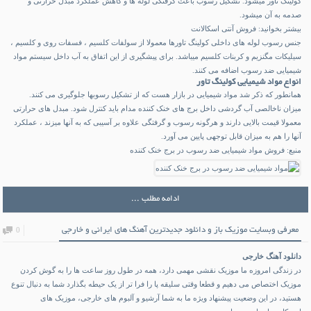
کولینگ تاور میشود. تشکیل رسوب باعث گرفتگی لوله ها و کاهش عملکرد مبدل حرارتی و
صدمه به آن میشود.
بیشتر بخوانید:
فروش آنتی اسکالانت
جنس رسوب لوله های داخلی کولینگ تاورها معمولا از سولفات کلسیم ، فسفات روی و کلسیم ،
سیلیکات مگنزیم و کربنات کلسیم میباشد. برای پیشگیری از این اتفاق به آب داخل سیستم مواد
شیمیایی ضد رسوب اضافه می کنند.
انواع مواد شیمیایی کولینگ تاور
همانطور که ذکر شد مواد شیمیایی در بازار هست که از تشکیل رسوبها جلوگیری می کنند.
میزان ناخالصی آب گردشی داخل برج های خنک کننده مدام باید کنترل شود. مبدل های حرارتی
معمولا قیمت بالایی دارند و هرگونه رسوب و گرفتگی علاوه بر آسیبی که به آنها میزند ، عملکرد
آنها را هم به میزان قابل توجهی پایین می آورد.
منبع:
فروش مواد شیمیایی ضد رسوب در برج خنک کننده
ادامه مطلب ...
معرفی وبسایت موزیک باز و دانلود جدیدترین آهنگ های ایرانی و خارجی
0
دانلود آهنگ خارجی
در زندگی امروزه ما موزیک نقشی مهمی دارد، همه در طول روز ساعت ها را به گوش کردن
موزیک اختصاص می دهیم و قطعا وقتی سلیقه پا را فرا تر از یک حیطه بگذارد شما به دنبال تنوع
هستید، در این وضعیت پیشنهاد ویژه ما به شما آرشیو و آلبوم های خارجی، موزیک های