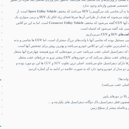
ت تخصصی همچین واژه‌ای وجود ندارد.
ا به آن شاسی بلند می‌گوییم را
SUV
می‌نامند که مخفف
Sport Utility Vehicle
است. از
ولید می‌شوند که هدف از طراحی آن‌ها صرفا فضای زیاد اتاق یک
SUV
و نرمی سواری یک
آنها
CUV
گفته می‌شود که مخفف
Crossover Utility Vehicle
است. اما به این دو کلاس
ی بلند گفته می‌شود که اشتباه است.
ی SUV و CUV
می‌پردازیم:
 مستقل بوده که شاسی آنها با وانت‌های ‌بزرگ مشترک است، اما
CUV
ها شاسی و بدنه
ورد اصلی‌ترین تفاوت این دو کلاس خودرو می‌باشد و بهترین روش برای تشخیص آنها است.
 که دیفرانسیل اصلی عقب می‌باشد حتی در نمونه‌هایی که نیرو همیشه چهارچرخ آنها منتقل
چرخ‌های عقب منتقل می‌کنند که در خودرو‌های
CUV
بیشتر نیرو به چرخ‌های عقب منتقل
میشود و در مواردی نیز صرفا دارای دیفرانسیل جلو می‌باشند. اصلی ترین تفاوت SUV و CUV ها این دو مورد بوده و
ین دو مدل از خودرو وجود دارد که به صورت خلاصه در ادامه به آن اشاره کردیم:
نت‌ها)
 اصلی عقب می‌باشد)
بالا در دورهای پایین
چون قفل دیفرانسیل،باک دوگانه،دیفرانسیل های یکپارچه و …
ر و فاصله بیشتر از سطح زمین