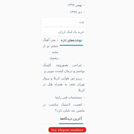
بهمن ۱۳۹۷
دی ۱۳۹۷
چت
خرید بک لینک ارزان
متن آهنگ
نوشته‌های تازه
چشم تو از
مجید
رضوی
جراحی هموروئید کلینیک
بواسیر و درمان کیست مویی و
رزرو تور هوایی کربلا و پرواز
تهران نجف به همراه هتل در
کربلا
مشخصات فنی زانتیا
اهمیت لاستیک مناسب در
ماشین چه دلیلی دارد؟
آخرین دیدگاه‌ها
buy telegram members