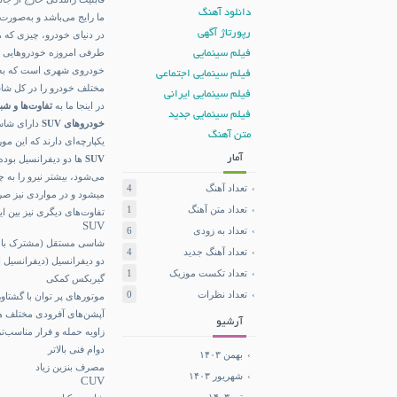
دانلود آهنگ
ما رایج می‌باشد و به‌صور
رپورتاژ آگهی
در دنیای خودرو، چیزی که م
طرفی امروزه خودرو‌هایی ت
فیلم سینمایی
خودروی شهری است که به 
فیلم سینمایی اجتماعی
مختلف خودرو را در کل شاس
فیلم سینمایی ایرانی
در اینجا ما به
تفاوت‌ها و شباهت‌ها
فیلم سینمایی جدید
خودرو‌های SUV
دارای شاسی
متن آهنگ
یکپارچه‌ای دارند که این م
آمار
SUV
ها دو دیفرانسیل بوده
می‌شود، بیشتر نیرو را به 
تعداد آهنگ
4
تعداد متن آهنگ
1
تفاوت‌های دیگری نیز بین ا
SUV
تعداد به زودی
6
شاسی مستقل (مشترک با وا
تعداد آهنگ جدید
4
دو دیفرانسیل (دیفرانسیل
تعداد تکست موزیک
1
گیربکس کمکی
تعداد نظرات
0
موتور‌های پر توان با گشتاور 
آپشن‌های آفرودی مختلف هم
آرشیو
زاویه حمله و فرار مناسب‌ت
دوام فنی بالاتر
بهمن ۱۴۰۳
مصرف بنزین زیاد
شهریور ۱۴۰۳
CUV