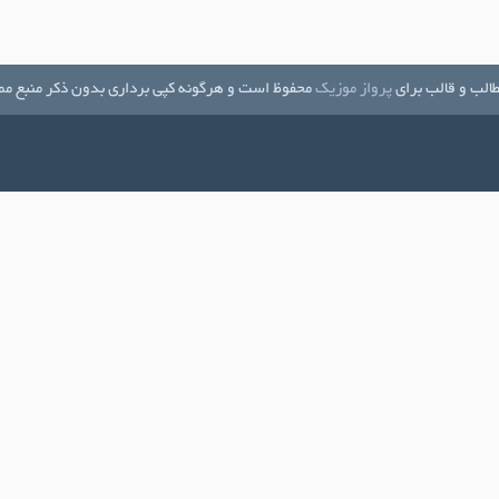
الب و قالب برای
پرواز موزیک
محفوظ است و هرگونه کپی برداری بدون ذکر منبع مم