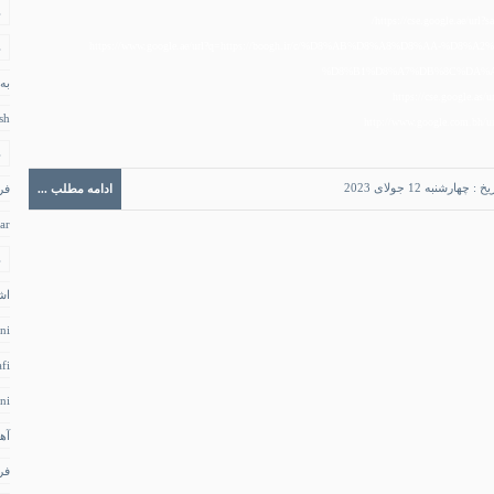
د
https://cse.google.ae/url?s
https://www.google.ae/url?q=https://boogh.ir/c/%D8%AB%D8%A8%D8%AA-%D
د
%D8%B1%D8%A7%DB%8C%DA%AF%
به
https://cse.google.as/u
sh
http://www.google.com.bh/url
د
خ : چهارشنبه 12 جولای 2023
ادامه مطلب ...
فر
ar
د
اش
ni
fi
ni
آه
فر