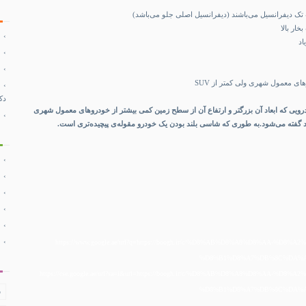
 تک دیفرانسیل می‌باشند (دیفرانسیل اصلی جلو می‌باشد)
ار بالا
اد
ای معمول شهری ولی کمتر از SUV
دک
درویی که ابعاد آن بزرگتر و ارتفاع آن از سطح زمین کمی بیشتر از خودروهای معمول شهری
گفته می‌شود.به طوری که شاسی بلند بودن یک خودرو مقوله‌ی پیچیده‌تری است.
https://www.google.ae/url?q=https://boogh.ir/c/%D8%AB%D8%A8%D8%AA-%D
%D8%B1%D8%A7%DB%8C%DA%AF%
https://cse.google.ae/url?sa=i&url=https://boogh.ir/c/%D8%AB%D8%A8%D8%AA-%D
%D8%B1%D8%A7%DB%8C%DA%AF%
ف