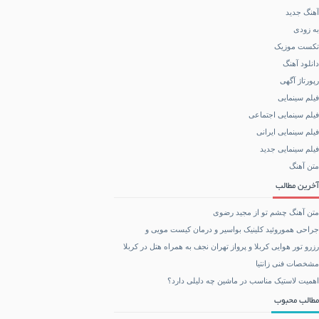
آهنگ جدید
به زودی
تکست موزیک
دانلود آهنگ
رپورتاژ آگهی
فیلم سینمایی
فیلم سینمایی اجتماعی
فیلم سینمایی ایرانی
فیلم سینمایی جدید
متن آهنگ
آخرین مطالب
متن آهنگ چشم تو از مجید رضوی
جراحی هموروئید کلینیک بواسیر و درمان کیست مویی و
رزرو تور هوایی کربلا و پرواز تهران نجف به همراه هتل در کربلا
مشخصات فنی زانتیا
اهمیت لاستیک مناسب در ماشین چه دلیلی دارد؟
مطالب محبوب