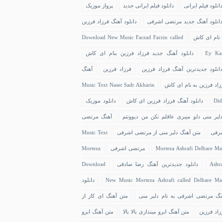
انلود فیلم ایرانی
دانلود فیلم ایرانی جدید
پرواز موزیک
انلود آهنگ جدید مرتضی اشرفی
دانلود آهنگ فرزاد فرزین
 نام ای کاش
Download New Music Farzad Farzin called
Ey Ka
دانلود آهنگ جدید فرزاد فرزین بنام ای کاش
انلود جدیدترین آهنگ فرزاد فرزین
فرزاد فرزین
آهنگ
زاد فرزین به نام ای کاش
Music Text Naser Sadr Akharin
Did
دانلود آهنگ فرزاد فرزین ای کاش
دانلود موزیک
لبر منی دلو میبری عاقلم نکن من دیوونتم
آهنگ مرتضی
رفی
متن آهنگ دلبر منی از مرتضی اشرفی
Music Text
Morteza Ashrafi Delbare Ma
مرتضی اشرفی
Morteza
Ashra
دانلود جدیدترین آهنگ رضا صادقی
Download
New Music Morteza Ashrafi called Delbare Ma
دانلود
نگ مرتضی اشرفی به نام دلبر منی
متن آهنگ ای کاز از
زاد فرزین
متن آهنگ ابرو میندازی بالا بالا
متن آهنگ ابرو