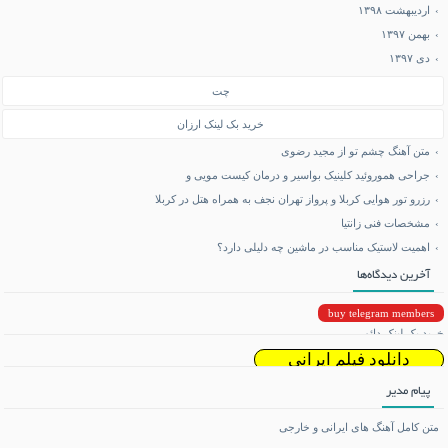
اردیبهشت ۱۳۹۸
بهمن ۱۳۹۷
دی ۱۳۹۷
چت
خرید بک لینک ارزان
متن آهنگ چشم تو از مجید رضوی
جراحی هموروئید کلینیک بواسیر و درمان کیست مویی و
رزرو تور هوایی کربلا و پرواز تهران نجف به همراه هتل در کربلا
مشخصات فنی زانتیا
اهمیت لاستیک مناسب در ماشین چه دلیلی دارد؟
آخرین دیدگاه‌ها
buy telegram members
خرید بک لینک دائمی
دانلود فیلم ایرانی
پیام مدیر
دانلود ریمیکس
متن کامل آهنگ های ایرانی و خارجی