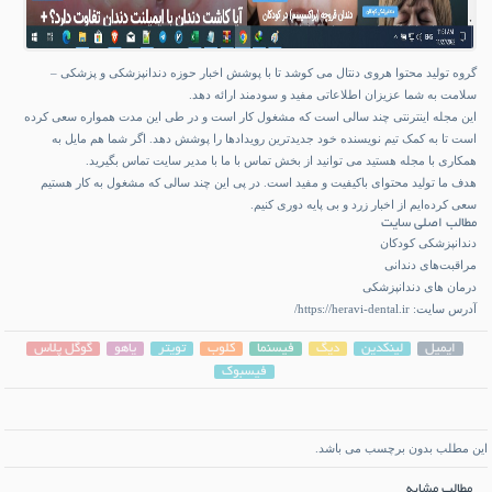
گروه تولید محتوا هروی دنتال می کوشد تا با پوشش اخبار حوزه دندانپزشکی و پزشکی –
سلامت به شما عزیزان اطلاعاتی مفید و سودمند ارائه دهد.
این مجله اینترنتی چند سالی است که مشغول کار است و در طی این مدت همواره سعی کرده
است تا به کمک تیم نویسنده خود جدیدترین رویدادها را پوشش دهد. اگر شما هم مایل به
همکاری با مجله هستید می توانید از بخش تماس با ما با مدیر سایت تماس بگیرید.
هدف ما تولید محتوای باکیفیت و مفید است. در پی این چند سالی که مشغول به کار هستیم
سعی کرده‌ایم از اخبار زرد و بی پایه دوری کنیم.
مطالب اصلی سایت
دندانپزشکی کودکان
مراقبت‌های دندانی
درمان های دندانپزشکی
آدرس سایت:
https://heravi-dental.ir/
ایمیل
لینکدین
دیگ
فیسنما
کلوب
تویتر
یاهو
گوگل پلاس
فیسبوک
این مطلب بدون برچسب می باشد.
مطالب مشابه