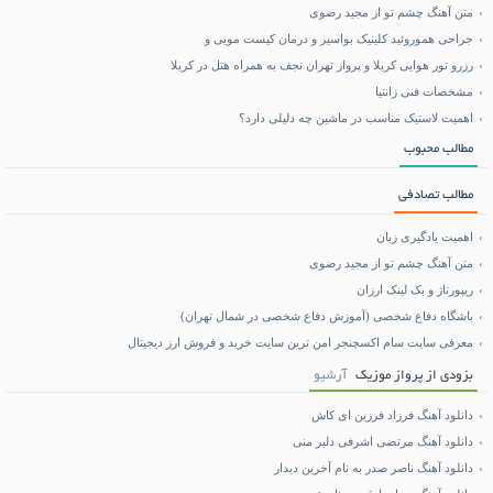
متن آهنگ چشم تو از مجید رضوی
جراحی هموروئید کلینیک بواسیر و درمان کیست مویی و
رزرو تور هوایی کربلا و پرواز تهران نجف به همراه هتل در کربلا
مشخصات فنی زانتیا
اهمیت لاستیک مناسب در ماشین چه دلیلی دارد؟
مطالب محبوب
مطالب تصادفی
اهمیت یادگیری زبان
متن آهنگ چشم تو از مجید رضوی
ریپورتاژ و بک لینک ارزان
باشگاه دفاع شخصی (آموزش دفاع شخصی در شمال تهران)
معرفی سایت سام اکسچنجر امن ترین سایت خرید و فروش ارز دیجیتال
بزودی از پرواز موزیک
آرشیو
دانلود آهنگ فرزاد فرزین ای کاش
دانلود آهنگ مرتضی اشرفی دلبر منی
دانلود آهنگ ناصر صدر به نام آخرین دیدار