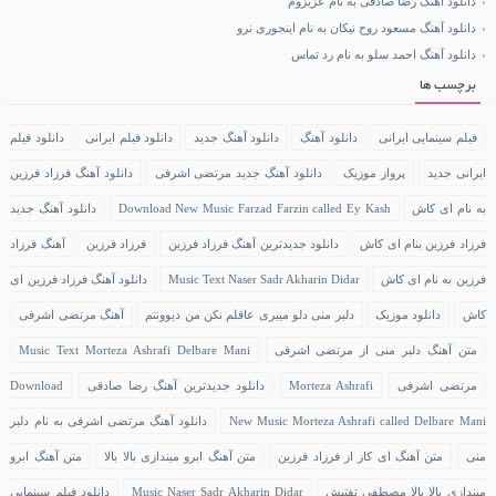
دانلود آهنگ رضا صادقی به نام عزیزوم
دانلود آهنگ مسعود روح نیکان به نام اینجوری نرو
دانلود آهنگ احمد سلو به نام رد تماس
برچسب ها
فیلم سینمایی ایرانی
دانلود آهنگ
دانلود آهنگ جدید
دانلود فیلم ایرانی
دانلود فیلم
ایرانی جدید
پرواز موزیک
دانلود آهنگ جدید مرتضی اشرفی
دانلود آهنگ فرزاد فرزین
به نام ای کاش
Download New Music Farzad Farzin called Ey Kash
دانلود آهنگ جدید
فرزاد فرزین بنام ای کاش
دانلود جدیدترین آهنگ فرزاد فرزین
فرزاد فرزین
آهنگ فرزاد
فرزین به نام ای کاش
Music Text Naser Sadr Akharin Didar
دانلود آهنگ فرزاد فرزین ای
کاش
دانلود موزیک
دلبر منی دلو میبری عاقلم نکن من دیوونتم
آهنگ مرتضی اشرفی
متن آهنگ دلبر منی از مرتضی اشرفی
Music Text Morteza Ashrafi Delbare Mani
مرتضی اشرفی
Morteza Ashrafi
دانلود جدیدترین آهنگ رضا صادقی
Download
New Music Morteza Ashrafi called Delbare Mani
دانلود آهنگ مرتضی اشرفی به نام دلبر
منی
متن آهنگ ای کاز از فرزاد فرزین
متن آهنگ ابرو میندازی بالا بالا
متن آهنگ ابرو
میندازی بالا بالا مصطفی تفتیش
Music Naser Sadr Akharin Didar
دانلود فیلم سینمایی