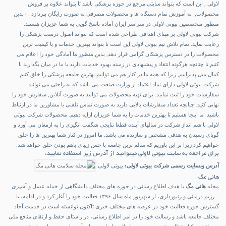
لاولی , این است که بتواند سایتی مرجع در حوزه پزشکی باشد تا بتواند علاوه بر فروش
محصولات, به آموزش تمام دستگاه ها و محصولات مصرفی به صورت رایگان بپردازد . ۰بدین
منظور متخصصین بیوتی لاولی در سراسر ایران آماده پاسخ گویی به شما عزیزان هستند.
شرکت بیوتی لاولی بر مبنای اهدافی طراحی شده است که بتواند اصول درست پزشکی را
رعایت نماید. تمام تلاش تیم بیوتی لاولی این است تا بتواند بهترین خدمات و با کیفیت ترین
محصولات را در دسترس پزشکان گرامی قرار دهد, بدین منظور ما آمادگی خود را اعلام می
کنیم تا چنانچه هرگونه انتقاد و پیشنهادی در زمینه بهبود خدمات دارید با ما در میان بگذارید با
کمال میل پذیراییم, زیرا که همه ما در کنار هم می توانیم بهترین جامعه پزشکی را خلق کنیم .
شرکت بیوتی لاولی دارای نماد اعتماد از وزارت صنعت می باشد که به راحتی می توانید
سفارشات خود را ثبت نمایید. برای تهیه محصولات می توانید به صورت آنلاین, سفارش خود را
نهایی کنید. چنانچه تعداد سفارشات بالایی دارید به صورت تماس تلفنی با مشاورین ما در ارتباط
باشید. ما اینجا هستیم تا بهترین خدمات را به شما عزیزان ارایه دهیم. محصولات شرکت بیوتی
لاولی با شم انداز شرکت در سالهای آینده قطعا نتایجی شگفت انگیزی را به ارمغان می آورد و
گویای رسیدن به هدفی مشخص و سازنده می باشد. ما امروز در کنار شما بهترین ها را خلق
خواهیم کرد زیرا بر این باوریم که سالم ترین جامعه با حس زیبای باهم بودن خلق خواهد شد.
برای مراجعه به سایت بیوتی لاولی میتوانید از آدرس زیر استفاده نمایید:
آدرس وبسایت رسمی شرکت بیوتی لاولی:
بیوتی لاولی
هانی مگ
مجله
هانی مگ
با هدف اطلاع رسانی در حوزه های مختلف دانشگاهی از جمله عسل و آشپزی
– رژیم درمانی و زنبورداری، از شهریور ماه سال ۱۳۹۶ فعالیت خود را آغاز کرد و در ادامه، با
گسترش حوزه فعالیت خود در عرصه های مختلف خبری تاکنون توانسته است در خدمت آحاد
مختلف جامعه باشد و رسالت خود را در امر اطلاع رسانی، در راستای حفظ و ارتقای منافع ملی