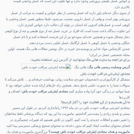
و خواص عسل طبیعی پرورشی وجود ندارد و تنها تفاوت این است که عسل وحشی قیمت
بالاتری دارد.
از سوی دیگر عده‌ای باور دارند که عسل وحشی از نظر خواص و کیفیت به مراتب از عسل
پرورشی بهتر است و وقتی از عسل دارویی صحبت می‌شود دقیقا منظور همین عسل وحشی یا
کوهی است و عسل‌های کندویی که انسان در تولید آن دخالت دارد خواص کمتری دارد.
این تفاوت دیدگاه باعث شده است که افراد در خرید عسل چه از نوع طبیعی و چه از نوع کوهی
دچار مشکل شوند و همچنین عده‌ای سودجو نیز از این فرصت استفاده کنند و با نام عسل
جنگلی وحشی یا عسل کوهی یا عسل ارگانیک عسل تقلبی دست مردم دهند.
چندین کارشناس مواد غذایی و نویسنده‌ی خبره در حال نوشتن مقالات هانی مگ هستند. اولین
مجله تخصصی عسل در ایران!
برای مراجعه به سایت هانی مگ میتوانید از آدرس زیر استفاده نمایید:
آدرس وبسایت رسمی هانی مگ:
هانی مگ
مجله‌ی اینترنتی مراقب خودت باش
متشکل از کارآموزان و دانشجویان حوزه‌ی سلامت روان، بهداشت حرفه‌ای و … تلاش می‌کند تا
سوالات شما را به صورت علمی پاسخ بدهد. همچنین راه حل‌های ارائه شده عملی خواهد بود تا
شما بتوانید در زندگی خود آنرا پیاده سازی کنید
مجله‌ی اینترنتی مراقب خودت باش
؛ اهداف و
کاربردها
ما کی هستیم و از کی فعالیت خود را آغاز کردیم؟
مجله‌ی اینترنتی مراقب خودت باش در دی ماه ۱۳۹۶ راه‌اندازی کردیم. در طول این مسیر
پستی و بلندی زیادی را پشت‌سر گذاشتیم. ماموریت ما این بود که دیدگاه پزشکی غلط مخاطبان
را تغییر دهیم و اتفاقات جدیدی را ثبت کنیم. اکنون در تلاش هستیم که تغییرات چشم‌گیری در
فضای محتوای سلامت ایجاد کنیم که بدون دغدغه به محتوای صحیح پزشکی دسترسی پیدا کنید.
ماموریت و هدف مجله‌ی اینترنتی مراقب خودت باش چیست؟
بزرگ‌ترین ماموریت و هدف ما،