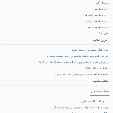
رپورتاژ آگهی
فیلم سینمایی
خرید BCAA
فیلم سینمایی اجتماعی
فیلم سینمایی ایرانی
خرید بلیط هواپیما
فیلم سینمایی جدید
متن آهنگ
بلیط هواپیما تهران مشهد
آخرین مطالب
متن آهنگ چشم تو از مجید رضوی
جراحی هموروئید کلینیک بواسیر و درمان کیست مویی و
رزرو تور هوایی کربلا و پرواز تهران نجف به همراه هتل در کربلا
مشخصات فنی زانتیا
اهمیت لاستیک مناسب در ماشین چه دلیلی دارد؟
مطالب محبوب
مطالب تصادفی
دانلود کتاب کابینت سازی
روش های کسب درآمد اینترنتی از ارزهای دیجیتال