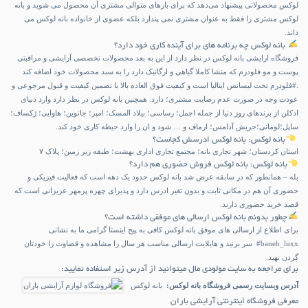
لوکس محصولاتی پیشنهاد می‌دهد که برای بارهای متوالی مشتری آن محصول می شوید و‌ بانه
لوکس مشتری را فقط به عنوان مشتری نمی پندارد بلکه عضوی از خانواده بانه لوکس می
داند.
بانه لوکس چه برنامه های برای آینده کاری خود دارد؟
فروشگاه ارایشی بانه لوکس در نظر دارد از این به بعد محصولات تخصصی آرایشی و مراقبتی
پوست و مو فلودرم که منشا کاملا گیاهی و ارگانیک دارد را به سبد محصولات خود اضافه کند
.#فلودرم تحت لیسانس ایتالیا است و کیفیت فوق العاده بالا با تضمین کیفیت و قبول مرجوعی و
عودت وجه در صورت عدم رضایت مشتری؛ دارد. همچنین بانه لوکس در نظر دارد وارد دنیای
ادکلن از برندهای روز دنیا از جمله اجمل؛ رساسی؛ بیلاد المسک؛ امپر؛ جانوین؛ هاوایی؛ ژکساف؛
ساپل؛لومانی؛جریش آدامس؛ ارماف و … شود و ان را وارد حیطه کاری خود کند.
بانه لوکس: بانه لوکس ادرسش کجاست؟
استان کردستان؛ شهر تجاری بانه؛ مجتمع تجاری اداری بهشت؛ طبقه زیر زمین؛ پلاک ۷
بانه لوکس: بانه لوکس فروش حضوری هم دارد؟
بله – همانطور که در سابقه عرض شد بانه لوکس حدود یک دهه است که فعالیت فیزیکی و
حضوری آن هم در مکانی ثابت و بدون تغیر ادرس دارد و پذیرای چهره پرمهر عزیزانی است که
قصد خرید حضوری دارند.
چطور بدونم بانه لوکس ارسالی های موفقی داشته است؟
برای اطلاع از ارسالی های موفق بانه لوکس کافی به پیج اینستا گرامی ما به نشانی
baneh_luxx# سر بزنید و هایلایت ارسالی مناسب هر سال را مشاهده و قضاوت را خودتان
گردن نهید.
برای مراجعه به سایت مولودی مال میتوانید از آدرس زیر استفاده نمایید:
آدرس وبسایت رسمی فروشگاه بانه لوکس:
بانه لوکس
معرفی فروشگاه اینترنتی آرایشی باران