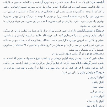
آرایشی باران
نزدیک به ۱۰ سال است که در حوزه لوازم آرایشی و بهداشتی به صورت اینترنتی
در حال فعالیت است. البته این فروشگاه از چندین سال قبل تر به صورت حضوری فعالیت داشته
و کم کم با توجه به گسترده شدن مشتریان و تقاضایی خرید فروشگاه اینترنتی و فروش غیر
حضوری خود را به راه انداخته است. زیرا در تهران با توجه به ترافیک و دور بودن مسیرها
بهترین راه برای خرید، خرید اینترنتی و غیر حضوری است. در این صورت در هزینه و زمان ما
صرفه جویی می شود.
فروشگاه اینترنتی آرایشی باران
در شهر قدس تهران قرار دارد. شما می توانید در این فروشگاه
انواع لوازم آرایشی برند را خریداری کنید. این فروشگاه علاوه بر لوازم آرایشی و بهداشتی،
عطر و ادکلن به فروش تجهیزات آرایشی مانند دستگاه چندکاره حالت دهنده مو و دستگاه
موخوره گیر و غیره نیز می پردازید. و همچنین در ۷ روز هفته و به صورت ۲۴ ساعته در دسترس
هستند و آماده پشتیبانی می باشد.
محصولات موجود در آرایشی و بهداشتی باران
همان طور که می دانید در زمینه لوازم آرایشی و بهداشتی تنوع محصولات بسیار بالا است. به
همین خاطر
آرایشی باران
سعی کرده که لوازم آرایش پرکاربرد که در کیف آرایشی هر خانمی
باید موجود باشد را فراهم کند. که در اینجا مهم ترین لوازم آرایشی و بهداشتی موجود در
فروشگاه ارایشی باران
را بیان می کنیم:
انواع کرم پودر
انواع پنکک
بیوتی بلندر
تراش دوتایی
انواع شامپو
انواع پالت سایه
روعن آرگان اصل