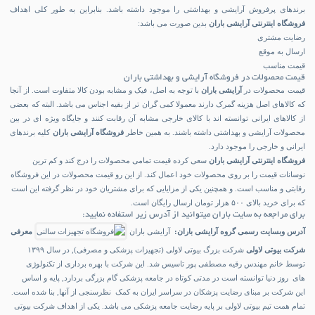
برندهای پرفروش آرایشی و بهداشتی را موجود داشته باشد. بنابراین به طور کلی اهداف
فروشگاه اینترنتی آرایشی باران
بدین صورت می باشد:
رضایت مشتری
ارسال به موقع
قیمت مناسب
قیمت محصولات در فروشگاه آرایشی و بهداشتی باران
قیمت محصولات در
آرایشی باران
با توجه به اصل، فیک و مشابه بودن کالا متفاوت است. از آنجا
که کالاهای اصل هزینه گمرک دارند معمولا کمی گران تر از بقیه اجناس می باشد. البته که بعضی
از کالاهای ایرانی توانسته اند با کالای خارجی مشابه آن رقابت کنند و جایگاه ویژه ای در بین
محصولات آرایشی و بهداشتی داشته باشند. به همین خاطر
فروشگاه آرایشی باران
کلیه برندهای
ایرانی و خارجی را موجود دارد.
فروشگاه اینترنتی آرایشی باران
سعی کرده قیمت تمامی محصولات را درج کند و کم ترین
نوسانات قیمت را بر روی محصولات خود اعمال کند. از این رو قیمت محصولات در این فروشگاه
رقابتی و مناسب است. و همچنین یکی از مزایایی که برای مشتریان خود در نظر گرفته این است
که برای خرید بالای ۵۰۰ هزار تومان ارسال رایگان است.
برای مراجعه به سایت باران میتوانید از آدرس زیر استفاده نمایید:
آدرس وبسایت رسمی گروه آرایشی باران:
آرایشی باران
معرفی
شرکت بیوتی لاولی
شرکت بزرگ بیوتی لاولی (تجهیزات پزشکی و مصرفی), در سال ۱۳۹۹
توسط خانم مهندس رقیه مصطفی پور تاسیس شد. این شرکت با بهره برداری از تکنولوژی
های روز دنیا توانسته است در مدتی کوتاه در جامعه پزشکی گام بزرگی بردارد, پایه و اساس
این شرکت بر مبنای رضایت پزشکان در سراسر ایران به کمک نظرسنجی از آنها, بنا شده است.
تمام همت تیم بیوتی لاولی بر پایه رضایت جامعه پزشکی می باشد. یکی از اهداف شرکت بیوتی