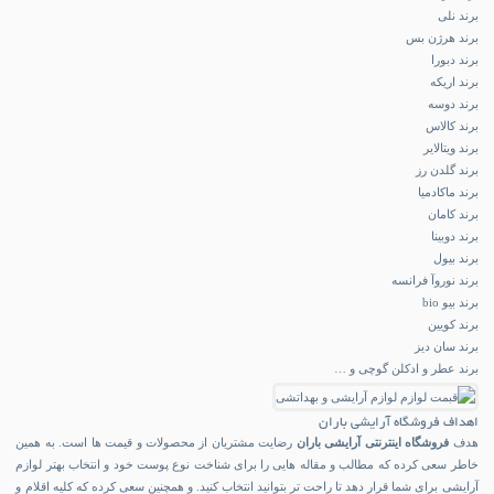
برند نلی
برند هرژن بس
برند دبورا
برند اریکه
برند دوسه
برند کالاس
برند ویتالایر
برند گلدن رز
برند ماکادمیا
برند کامان
برند دوبینا
برند بیول
برند نوروآ فرانسه
برند بیو bio
برند کویین
برند سان دیز
برند عطر و ادکلن گوچی و …
اهداف فروشگاه آرایشی باران
هدف
فروشگاه اینترنتی
آرایشی باران
رضایت مشتریان از محصولات و قیمت ها است. به همین
خاطر سعی کرده که مطالب و مقاله هایی را برای شناخت نوع پوست خود و انتخاب بهتر لوازم
آرایشی برای شما قرار دهد تا راحت تر بتوانید انتخاب کنید. و همچنین سعی کرده که کلیه اقلام و