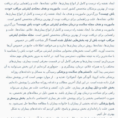
ایجاد نقشه راه درست و کامل از انواع بیماری‌ها، علائم، نشانه‌ها، علت و راهنمایی برای دریافت
نوبت از بهترین پزشکان متخصص کشور است.
ماموریت و هدف مجله‌ی اینترنتی مراقب خودت
باش چیست؟
بزرگ‌ترین ماموریت و هدف ما، ایجاد نقشه راه درست و کامل از انواع بیماری‌ها،
علائم، نشانه‌ها، علت و راهنمایی برای دریافت نوبت از بهترین پزشکان متخصص کشور است.
ماموریت و هدف مجله سلامت و درمان مجله‌ی اینترنتی مراقب خودت باش چیست؟
بزرگ‌ترین
ماموریت و هدف ما، ایجاد نقشه راه درست و کامل از انواع بیماری‌ها، علائم، نشانه‌ها، علت و
راهنمایی برای دریافت نوبت از بهترین پزشکان متخصص کشور است.
مجله مجله‌ی اینترنتی
مراقب خودت باش از چه بخش‌هایی تشکیل شده است؟
اگر شناخت کافی در خصوص
بیماری‌ها، نشانه‌ها، روش درمان بیماری‌ها ندارید و می‌خواهید اطلاعات جامع در خصوص آن‌ها
به‌دست آورید، کافی است بخش‌های محتوایی مجله‌ی اینترنتی مراقب خودت باش را بشناسید تا
با ساده‌ترین راه به نتیجه مطلوب دسترسی پیدا کنید. در ادامه به مرور بخش‌های مهم مجله
می‌پردازیم: لیست بیماری‌ها و معرفی کامل آن در قسمت معرفی لیست بیماری، بیماری‌های
مختلف را به همراه علائم، درمان، پیشگیری و… جمع‌آوری کرده‌ایم. از این بخش می‌توانید به آن‌
دسترسی پیدا کنید.
دانستنی‌های سلامت و پزشکی
رسیدگی به مسائل و دغدغه‌های روزانه
پزشکی مانند کرونا، آلودگی‌ هوا، آنفولانزا، تغذیه و… از موارد مهمی است که در پوشش مجله
قرار داده شده است. در این لینک آخرین مطالب و دغدغه‌ روزانه سلامتی را پوشش داده‌ایم.
بخش علت و دلیل بیماری
هر بیماری، علتی دارد. کشف و شناخت علت هر بیماری می‌تواند
راهی برای شناخت و درمان بهتر آن بیماری باشد. به همین دلیل در مقاله‌های هر تخصص، به
صورت اختصاصی بخشی را برای پوشش علت هر بیماری اختصاصی داده‌ایم.
بخش پرسش و
پاسخ پزشکی
دغدغه بخشی از بیماران یا خانواده‌ بیماران با مطالعه مقاله‌ها حل نمی‌شود. به
همین علت با راه‌اندازی بخش پرسش و پاسخ، تلاش کردیم که دغدغه‌های بیماران به شکل
بهتری حل کنیم.