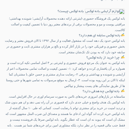
بانه لوکس چیست؟
بانه لوکس یک فروشگاه حضوری-اینترنتی ارائه دهنده محصولات آرایشی؛ شوینده بهداشتی؛
مراقبتی پوست و مو و محصولات برقی از برندهای معتبر روز دنیا با تضمین کیفیت و اصالت
کالاست.
بانه لوکس سابقه ای هم دارد؟
بانه لوکس حدود یک دهه است که مشغول فعالیت و از سال ۱۳۹۲ تا الان فروش معتبر و رضایت
بخش حضوری و فیزیکی خود را در بازار آغاز کرده و بالغ بر هزاران مشتری ثابت و حضوری در
سابقه خود دارد که به بودن تک تک‌شان مفتخر است.
چرا خرید از بانه لوکس؟
بانه لوکس به عنوان یک مرجع فروش حضوری و اینترنتی بر ۳ اصل اساسی تکیه کرده است و
همواره بر آن پافشاری کرده و خواهد کرد: ۱- تضمین کیفیت و اصالت تمامی محصولات اعم از
آرایشی و شوینده و بهداشتی و برقی ۲- رضایت مداری مشتری و حسن خلق با مشتریان کما
اینکه تا الان بر این رویه بوده است. ۳- ارسال به موقع مرسولات به تمامی شهرها و حتی روستا
ها از طریق نمایندگی های پست پیشتاز و تیپاکس
بانه لوکس چه هدفی دارد؟
متاسفانه در بازارهای امروزی خریدهای ناامن به صورت سرسام اوری در حال افزایش است.
بانه لوکس یک هدف واضح و خیلی جدی دارد که قصوری در آن راه نمی دهد و ان هم بدون شک
و تردید امنیت در خرید برای مشتری توام با رضایت است. کسانی که طی ۱۰ سال گذشته از
بانه لوکس خرید کرده اند گواه این ادعای ما هستند و مصداق این ضرب المثل مشهور است که
مشک آن است که ببوید نه ان است که عطار بگوید. بانه لوکس صرفا یک فروشنده نیست و
فقط جنب مالی قضیه را در نظر ندارد بلکه مشاوری امین برای خریدهای شما نیز هست . بانه