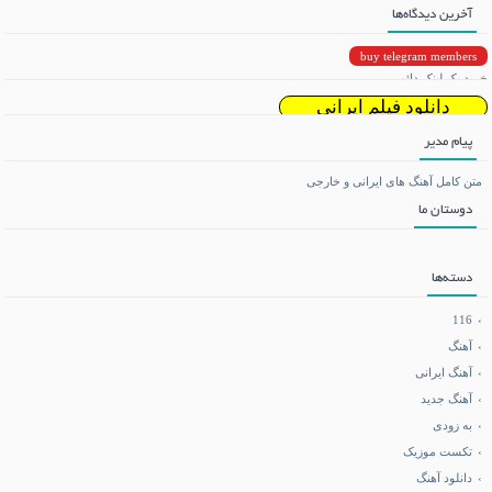
آخرین دیدگاه‌ها
buy telegram members
خرید بک لینک دائمی
دانلود فیلم ایرانی
پیام مدیر
دانلود ریمیکس
متن کامل آهنگ های ایرانی و خارجی
دوستان ما
تماشای آنلاین فیلم و سریال
می بی نیم
دسته‌ها
دانلود بازی اندروید
116
آهنگ
آهنگ ایرانی
فروشگاه تجهیزات کوهنوردی
آهنگ جدید
به زودی
آموزش هاستینگ و سرور
تکست موزیک
دانلود آهنگ
خرید کالا