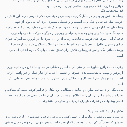
و صیانت از کیان نظام مقدس جمهوری اسلامی ایران به جای آورد. این وب سایت با رعایت
قوانین و مقررات نظام جمهوری اسلامی ایران اداره می شود.
قوانین هانی مگ
رسانه ها نقش بی بدیلی در شکل گیری، جهت‌دهی و مهندسی افکار عمومی دارند. این نقش در
عرصه جنگ شناختی و جنگ نرم، اهمیت و برجستگی بیشتری دارد، لذا می توان از جبهه
رسانه‌های استکبار جهانی به عنوان زرادخانه غرب در جنگ شناختی و جنگ نرم یاد کرد. بنابراین،
هانی مگ صرف نظر از جناح بندی های سیاسی و پرهیز از هرگونه حرکت جناحی، باندبازی،
فرقه گرایی، تفرقه های قومیتی، شایعات رسانه ای و ….. صرفا دل در گرو ولایت امر(به عنوان
سکان و ستون نظام)، منافع ملی و مصالح عالیه نظام و انقلاب اسلامی دارد. سرلوحه حرکت
پرشتاب هانی مگ در امر خبررسانی، تلاش برای تحقق اهداف بیانیه گام دوم انقلاب اسلامی
است.
رعایت کلیه قوانین مطبوعات، راستی، ارائه اخبار و مطالب در محدوده اخلاق حرفه ای، دوری
از توهین و تهمت به شخصیت های حقوقی و حقیقی، اجتناب از اخبار جعلی و غیر واقعی، ارائه
اخبار از منابع موثق سر لوحه کاری و اخلاقی مدیر مسئول، سردبیر و هیات تحریریه هانی مگ
است.
هانی مگ، برای صاحب نظران و اساتید دانشگاهی این امکان را فراهم کرده است، که مقالات و
نظرات ارزشمند این عزیزان را به اطلاع عموم مردم ایران برساند و سعی خواهد کرد در حد
امکان پیشنهادات و نظرات کاربران فرهیخته و محترم را منتشر نماید.
بخش های مختلف هانی مگ
در مورد عسل وحشی و تفاوت آن با عسل کندو و پرورشی حرف و حدیث‌های زیادی وجود دارد.
عده‌ای که تعداد آنها کم نیست، معتقدند که از نظر خاصیت هیچ تفاوتی بین خواص عسل وحشی