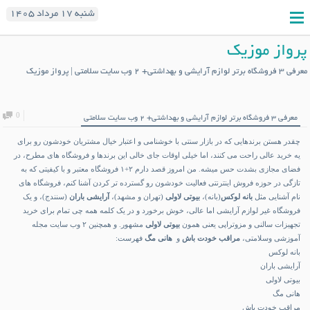
شنبه ۱۷ مرداد ۱۴۰۵
پرواز موزیک
معرفی ۳ فروشگاه برتر لوازم آرایشی و بهداشتی+ ۲ وب سایت سلامتی | پرواز موزیک
0
معرفی ۳ فروشگاه برتر لوازم آرایشی و بهداشتی+ ۲ وب سایت سلامتی
چقدر هستن برندهایی که در بازار سنتی با خوشنامی و اعتبار خیال مشتریان خودشون رو برای
یه خرید عالی راحت می کنند، اما خیلی اوقات جای خالی این برندها و فروشگاه های مطرح، در
فضای مجازی بشدت حس میشه. من امروز قصد دارم ۲+۱ فروشگاه معتبر و با کیفیتی که به
تازگی در حوزه فروش اینترنتی فعالیت خودشون رو گسترده تر کردن آشنا کنم، فروشگاه های
نام آشنایی مثل
بانه لوکس
(بانه)،
بیوتی لاولی
(تهران و مشهد)،
آرایشی باران
(سنندج)، و یک
فروشگاه غیر لوازم آرایشی اما عالی، خوش برخورد و در یک کلمه همه چی تمام برای خرید
تجهیزات سالنی و مزوتراپی یعنی همون
بیوتی لاولی
مشهور. و همچنین ۲ وب سایت مجله
آموزشی وسلامتی،
مراقب خودت باش
و
هانی مگ
فهرست:
بانه لوکس
آرایشی باران
بیوتی لاولی
هانی مگ
مراقب خودت باش