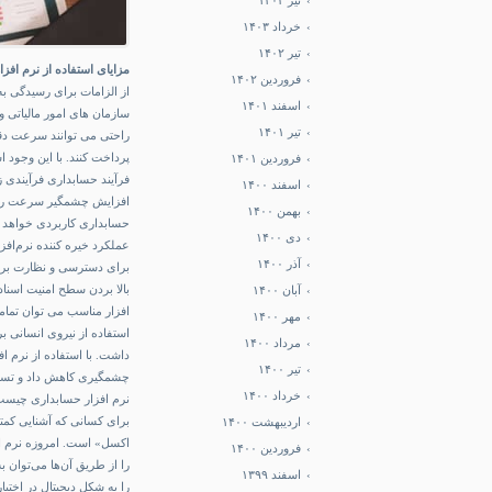
تیر ۱۴۰۳
خرداد ۱۴۰۳
تیر ۱۴۰۲
مزایای استفاده از نرم افز
فروردین ۱۴۰۲
از الزامات برای رسیدگی به
اسفند ۱۴۰۱
سازمان های امور مالیاتی و
تیر ۱۴۰۱
راحتی می ‌توانند سرعت دقت
پرداخت کنند. با این وجود 
فروردین ۱۴۰۱
فرآیند حسابداری فرآیندی زم
اسفند ۱۴۰۰
افزایش چشمگیر سرعت را در 
بهمن ۱۴۰۰
حسابداری کاربردی خواهد بو
دی ۱۴۰۰
عملکرد خیره کننده نرم‌افز
آذر ۱۴۰۰
برای دسترسی و نظارت بر اط
بالا بردن سطح امنیت اسناد
آبان ۱۴۰۰
افزار مناسب می ‌توان تمامی
مهر ۱۴۰۰
استفاده از نیروی انسانی ب
مرداد ۱۴۰۰
داشت. با استفاده از نرم ا
تیر ۱۴۰۰
چشمگیری کاهش داد و تسهی
خرداد ۱۴۰۰
نرم افزار حسابداری چیس
برای کسانی که آشنایی کمتر
اردیبهشت ۱۴۰۰
اکسل» است. امروزه نرم ا
فروردین ۱۴۰۰
را از طریق آن‌ها می‌توان ب
اسفند ۱۳۹۹
را به شکل دیجیتال در اختیا