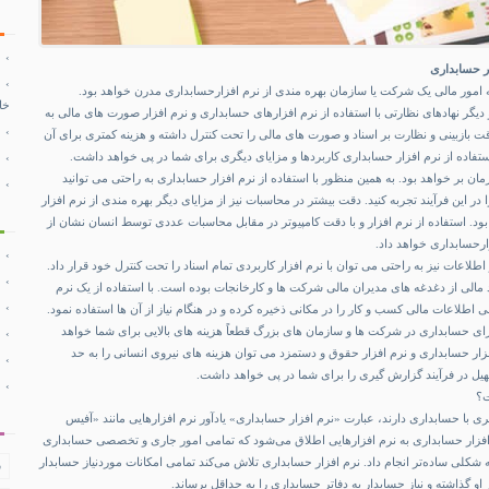
ار حسابداری
 امور مالی یک شرکت یا سازمان بهره مندی از نرم‌ افزارحسابداری مدرن خواهد بود.
خا
 دیگر نهادهای نظارتی با استفاده از نرم افزارهای حسابداری و
نرم افزار صورت های مالی
به
 بازبینی و نظارت بر اسناد و صورت ‌های مالی را تحت کنترل داشته و هزینه کمتری برای آن
استفاده از نرم افزار حسابداری کاربردها و مزایای دیگری برای شما در پی خواهد داشت.
ان بر خواهد بود. به همین منظور با استفاده از نرم افزار حسابداری به راحتی می‌ توانید
این فرآیند تجربه کنید. دقت بیشتر در محاسبات نیز از مزایای دیگر بهره مندی از نرم‌ افزار
د. استفاده از نرم افزار و با دقت کامپیوتر در مقابل محاسبات عددی توسط انسان نشان از
ار‌حسابداری خواهد داد.
لاعات نیز به راحتی می توان با نرم افزار کاربردی تمام اسناد را تحت کنترل خود قرار داد.
 مالی از دغدغه ‌های مدیران مالی شرکت ها و کارخانجات بوده است. با استفاده از یک نرم
 اطلاعات مالی کسب و کار را در مکانی ذخیره کرده و در هنگام نیاز از آن ها استفاده نمود.
رای حسابداری در شرکت ‌ها و سازمان ‌های بزرگ قطعاً هزینه‌ های بالایی برای شما خواهد
فزار حسابداری و
نرم افزار حقوق و دستمزد
می توان هزینه های نیروی انسانی را به حد
ل در فرآیند گزارش گیری را برای شما در پی خواهد داشت.
ت؟
ی با حسابداری دارند، عبارت «نرم افزار حسابداری» یادآور نرم افزارهایی مانند «آفیس
فزار حسابداری به نرم افزارهایی اطلاق می‌شود که تمامی امور جاری و تخصصی حسابداری
ه شکلی ساده‌تر انجام داد. نرم افزار حسابداری تلاش می‌کند تمامی امکانات موردنیاز حسابدار
ف
ر او گذاشته و نیاز حسابدار به دفاتر حسابداری را به حداقل برساند.