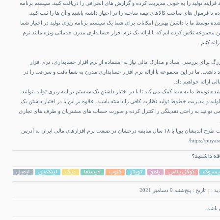
ید فرایند تولید را به خوبی مدیریت کرده و گزارش های انحرافی را دریافت کنید. سیستم برنامه
 تا فرمول های ساخت کالاهای نیمه ساخته را در اختیار داشته باشید و آن ها را ثبت کنید.
شده توسط ما با داشتن بهترین امکانات برای شما یک سیستم برنامه ریزی تولید در اختیار شما
ن مجموعه تلاش کرده ایم که با ارائه یک نرم افزار حسابداری مدرن خدماتی ویژه مانند
نرم
ائه کنیم.
 برای بررسی اسناد و مدارک مالی نیاز به استفاده از نرم افزار حسابداری، نرم افزار
 داشت. ما در این مجموعه با ارائه
نرم افزار حسابداری
مدرن به شما دقت و سرعت را در
ی ارائه خواهیم داد.
ده توسط ما به شما کمک می کند تا با در اختیار داشتن یک سیستم برنامه ریزی تولید بتوانید
ولیه و مدیریت خطوط تولید نظارت کافی را داشته باشید. علاوه بر این با در اختیار داشتن یک
 توانید به راحتی نقدینگی را کنترل کرده و صورت حساب های مشتریان و طرف‌ های تجاری
برگرفته از وب سایت شرکت طرح اندیشان پویا با ۱۸ سال سابقه درخشان در صنعت نرم افزارهای مالی ایران به آدرس
قه داشتید؟
یسبوک
گوگل پلاس
یاهو
تویتر
کلوب
فیسنما
دیگ
لینکدین
ایمیل
ید :
تاریخ : پنج‌شنبه 9 دسامبر 2021
باشد.