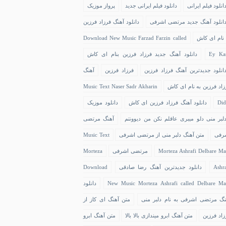
انلود فیلم ایرانی
دانلود فیلم ایرانی جدید
پرواز موزیک
انلود آهنگ جدید مرتضی اشرفی
دانلود آهنگ فرزاد فرزین
 نام ای کاش
Download New Music Farzad Farzin called
Ey Ka
دانلود آهنگ جدید فرزاد فرزین بنام ای کاش
انلود جدیدترین آهنگ فرزاد فرزین
فرزاد فرزین
آهنگ
زاد فرزین به نام ای کاش
Music Text Naser Sadr Akharin
Did
دانلود آهنگ فرزاد فرزین ای کاش
دانلود موزیک
لبر منی دلو میبری عاقلم نکن من دیوونتم
آهنگ مرتضی
رفی
متن آهنگ دلبر منی از مرتضی اشرفی
Music Text
Morteza Ashrafi Delbare Ma
مرتضی اشرفی
Morteza
Ashra
دانلود جدیدترین آهنگ رضا صادقی
Download
New Music Morteza Ashrafi called Delbare Ma
دانلود
نگ مرتضی اشرفی به نام دلبر منی
متن آهنگ ای کاز از
زاد فرزین
متن آهنگ ابرو میندازی بالا بالا
متن آهنگ ابرو