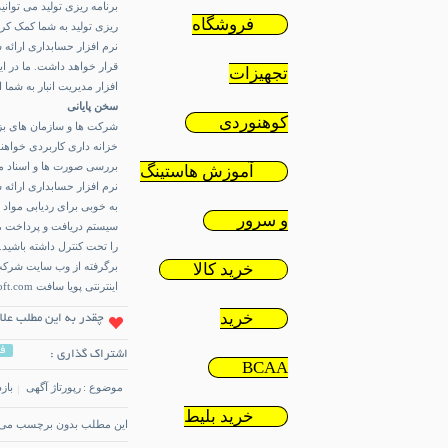
برنامه ریزی تولید می ‌توان
فروشگاه
ریزی تولید به شما کمک کرده
نرم افزار حسابداری ارائه 
قرار خواهد داشت. ما در ای
تجهیزات
افزار مدیریت انبار
به شما ار
سخن پایانی
کوهنوردی
شرکت ها و سازمان های بزرگ
خزانه داری کاربردی خواهند
بررسی صورت ها و اسناد مال
آموزش هاستینگ
نرم افزار حسابداری ارائه ش
به خوبی برای ردیابی مواد ا
و سرور
سیستم دریافت و پرداخت می
را تحت کنترل داشته باشید.
خرید کالا
اینترنتی پویا سافت https://puyasoft.com/
خرید
چقدر به این مطلب علا
ف
اشتراک گذاری :
BCAA
موضوع :
رپورتاژ آگهی
بازد
خرید بلیط
این مطلب بدون برچسب می 