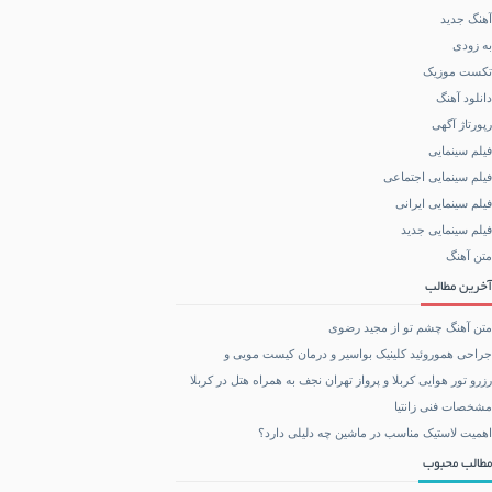
آهنگ جدید
به زودی
تکست موزیک
دانلود آهنگ
رپورتاژ آگهی
فیلم سینمایی
فیلم سینمایی اجتماعی
فیلم سینمایی ایرانی
فیلم سینمایی جدید
متن آهنگ
آخرین مطالب
متن آهنگ چشم تو از مجید رضوی
جراحی هموروئید کلینیک بواسیر و درمان کیست مویی و
رزرو تور هوایی کربلا و پرواز تهران نجف به همراه هتل در کربلا
مشخصات فنی زانتیا
اهمیت لاستیک مناسب در ماشین چه دلیلی دارد؟
مطالب محبوب