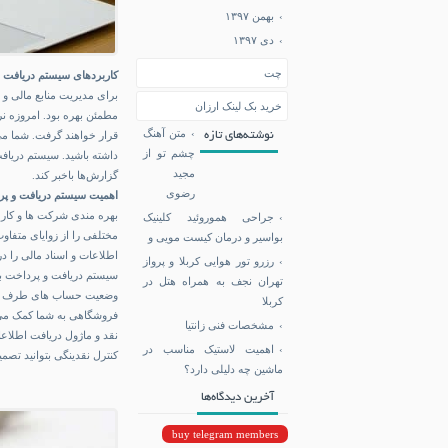
بهمن ۱۳۹۷
دی ۱۳۹۷
چت
کاربردهای سیستم دریافت 
برای مدیریت منابع مالی و
خرید بک لینک ارزان
مطمئن بهره بود. امروزه نر
متن آهنگ
قرار خواهند گرفت. شما می 
نوشته‌های تازه
چشم تو از
داشته باشید. سیستم دریافت
مجید
گزارش‌ها باخبر کند.
رضوی
اهمیت سیستم دریافت و پ
بهره مندی شرکت ها و کارخ
جراحی هموروئید کلینیک
مختلفی را از زوایای متفاو
بواسیر و درمان کیست مویی و
اطلاعات و اسناد مالی را در 
رزرو تور هوایی کربلا و پرواز
سیستم دریافت و پرداخت به
تهران نجف به همراه هتل در
وضعیت حساب های طرف ها
کربلا
فروشگاهی به شما کمک می کن
مشخصات فنی زانتیا
نقد و ماژول دریافت اطلاعا
اهمیت لاستیک مناسب در
کنترل نقدینگی بتوانید تصمی
ماشین چه دلیلی دارد؟
آخرین دیدگاه‌ها
buy telegram members