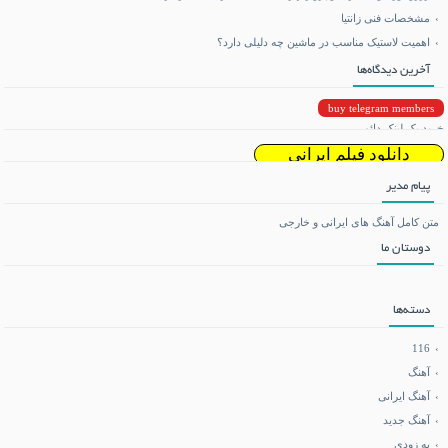
مشخصات فنی زانتیا
اهمیت لاستیک مناسب در ماشین چه دلیلی دارد؟
آخرین دیدگاه‌ها
buy telegram members
خرید بک لینک دائمی
دانلود فیلم ایرانی
پیام مدیر
دانلود ریمیکس
متن کامل آهنگ های ایرانی و خارجی
دوستان ما
تماشای آنلاین فیلم و سریال
می بی نیم
دسته‌ها
دانلود بازی اندروید
116
آهنگ
آهنگ ایرانی
فروشگاه تجهیزات کوهنوردی
آهنگ جدید
به زودی