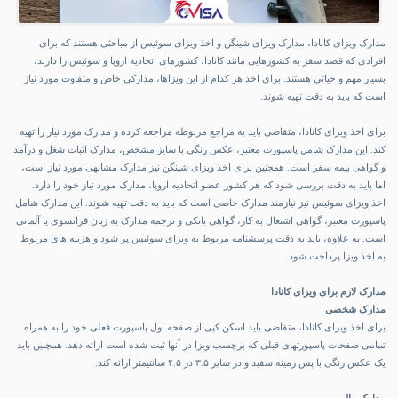
مدارک ویزای کانادا
، مدارک ویزای شینگن و اخذ ویزای سوئیس از مباحثی هستند که برای
افرادی که قصد سفر به کشورهایی مانند کانادا، کشورهای اتحادیه اروپا و سوئیس را دارند،
بسیار مهم و حیاتی هستند. برای اخذ هر کدام از این ویزاها، مدارکی خاص و متفاوت مورد نیاز
است که باید به دقت تهیه شوند.
برای اخذ ویزای کانادا، متقاضی باید به مراجع مربوطه مراجعه کرده و مدارک مورد نیاز را تهیه
کند. این مدارک شامل پاسپورت معتبر، عکس رنگی با سایز مشخص، مدارک اثبات شغل و درآمد
و گواهی بیمه سفر است. همچنین برای اخذ ویزای شینگن نیز مدارک مشابهی مورد نیاز است،
اما باید به دقت بررسی شود که هر کشور عضو اتحادیه اروپا، مدارک مورد نیاز خود را دارد.
اخذ ویزای سوئیس نیز نیازمند مدارک خاصی است که باید به دقت تهیه شوند. این مدارک شامل
پاسپورت معتبر، گواهی اشتغال به کار، گواهی بانکی و ترجمه مدارک به زبان فرانسوی یا آلمانی
است. به علاوه، باید به دقت پرسشنامه مربوط به ویزای سوئیس پر شود و هزینه های مربوط
به اخذ ویزا پرداخت شود.
مدارک لازم برای ویزای کانادا
مدارک شخصی
برای اخذ ویزای کانادا، متقاضی باید اسکن کپی از صفحه اول پاسپورت فعلی خود را به همراه
تمامی صفحات پاسپورتهای قبلی که برچسب ویزا در آنها ثبت شده است ارائه دهد. همچنین باید
یک عکس رنگی با پس زمینه سفید و در سایز ۳.۵ در ۴.۵ سانتیمتر ارائه کند.