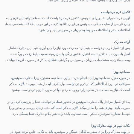
برای
اخذ ویزای سوئیس
، شما باید ابتدا مراحل زیر را طی کنید:
تکمیل فرم درخواست
اولین مرحله برای اخذ ویزای سوئیس، تکمیل فرم درخواست است. شما میتوانید این فرم را به
زبان فارسی از سایت سفارت سوئیس در ایران دانلود کنید. در این فرم، اطلاعات شخصی شما،
اطلاعات سفر و اطلاعات مربوط به میزبان در سوئیس باید وارد شود.
ارائه مدارک
پس از تکمیل فرم درخواست، شما باید مدارک مورد نیاز را جمع آوری کنید. این مدارک شامل
اصل پاسپورت با حداقل ۶ ماه اعتبار، عکس رنگی با پس زمینه سفید، بلیط رفت و برگشت،
بیمه مسافرتی، مشخصات میزبان در سوئیس و گواهی اشتغال به کار (در صورت لزوم) میباشد.
مصاحبه ویزا
در صورت نیاز، مصاحبه ویزا باید انجام شود. در این مصاحبه، مسئول ویزا سفارت سوئیس،
سوالاتی در مورد اطلاعاتی که در فرم درخواست وارد کرده اید، از شما میپرسد. لازم به ذکر
است که نیاز به مصاحبه در تمام موارد وجود ندارد و تنها در صورت لزوم درخواست میشود.
بعد از تکمیل مراحل بالا، سفارت سوئیس در کشور شما، درخواست شما را بررسی کرده و در
صورت تایید، ویزای شما را صادر میکند. لازم به ذکر است که مدت زمان بررسی و صدور ویزا
توسط سفارت سوئیس، ممکن است متفاوت باشد و به شرایط و مدارک شما بستگی دارد.
نکات مهم در تهیه مدارک ویزا
در تهیه مدارک ویزا برای سفر به کانادا، شینگن و سوئیس، باید به نکاتی خاص توجه شود. در