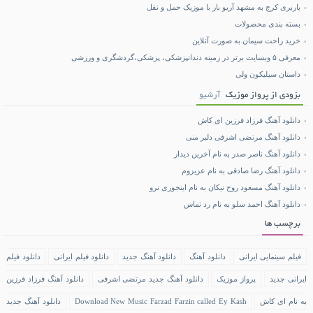
باربری کرج به مشهد آریو بار با موزیک حمل و نقل
بسته بندی محصولات
خرید راحت سیمان به صورت آنلاین
معرفی ۵ وبسایت برتر در زمینه دندانپزشکی، پزشکی،گردشگری و ورزشی
داستان سیلیکون ولی
بزودی از پرواز موزیک
آرشیو
دانلود آهنگ فرزاد فرزین ای کاش
دانلود آهنگ مرتضی اشرفی دلبر منی
دانلود آهنگ ناصر صدر به نام آخرین دیدار
دانلود آهنگ رضا صادقی به نام عزیزوم
دانلود آهنگ مسعود روح نیکان به نام اینجوری نرو
دانلود آهنگ احمد سلو به نام رد تماس
برچسب ها
فیلم سینمایی ایرانی
دانلود آهنگ
دانلود آهنگ جدید
دانلود فیلم ایرانی
دانلود فیلم
ایرانی جدید
پرواز موزیک
دانلود آهنگ جدید مرتضی اشرفی
دانلود آهنگ فرزاد فرزین
به نام ای کاش
Download New Music Farzad Farzin called Ey Kash
دانلود آهنگ جدید