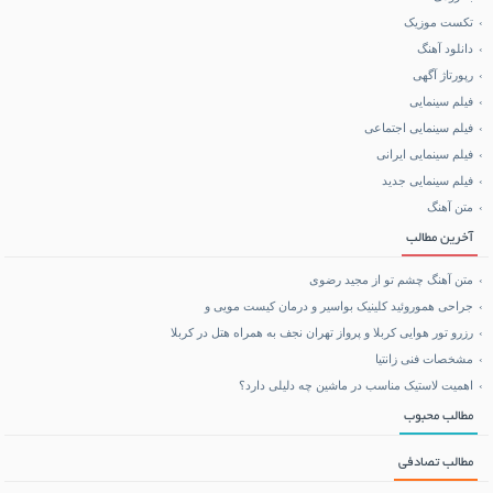
آموزش هاستینگ و سرور
تکست موزیک
دانلود آهنگ
خرید کالا
رپورتاژ آگهی
فیلم سینمایی
خرید BCAA
فیلم سینمایی اجتماعی
فیلم سینمایی ایرانی
خرید بلیط هواپیما
فیلم سینمایی جدید
متن آهنگ
بلیط هواپیما تهران مشهد
آخرین مطالب
متن آهنگ چشم تو از مجید رضوی
جراحی هموروئید کلینیک بواسیر و درمان کیست مویی و
رزرو تور هوایی کربلا و پرواز تهران نجف به همراه هتل در کربلا
مشخصات فنی زانتیا
اهمیت لاستیک مناسب در ماشین چه دلیلی دارد؟
مطالب محبوب
مطالب تصادفی