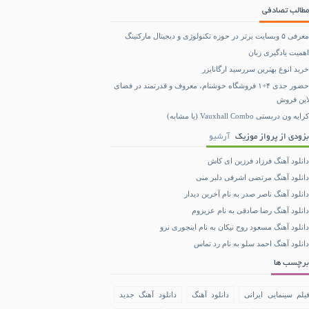
مطالب تصادفی
معرفی ۵ وبسایت برتر در حوزه تکنولوژی و دیجیتال مارکتینگ
اهمیت یادگیری زبان
خرید انوع بهترین سررسید ارگانایزر
حضور جدی ۴+۱ فروشگاه خوشنام، معروف و قدرتمند در فضای
لاین فروش
کرایه ون دربستی Vauxhall Combo (یا مشابه)
بزودی از پرواز موزیک
آرشیو
دانلود آهنگ فرزاد فرزین ای کاش
دانلود آهنگ مرتضی اشرفی دلبر منی
دانلود آهنگ ناصر صدر به نام آخرین دیدار
دانلود آهنگ رضا صادقی به نام عزیزوم
دانلود آهنگ مسعود روح نیکان به نام اینجوری نرو
دانلود آهنگ احمد سلو به نام رد تماس
برچسب ها
یلم سینمایی ایرانی
دانلود آهنگ
دانلود آهنگ جدید