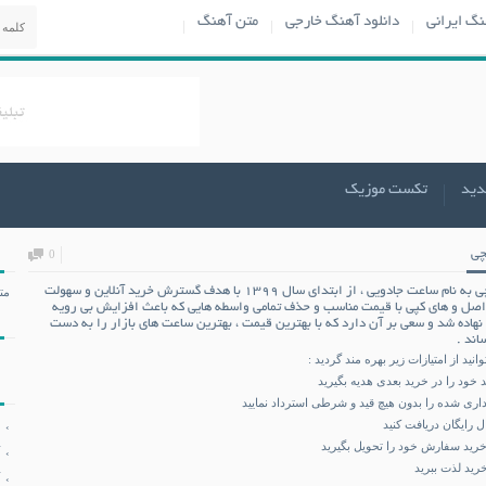
نگ ایرانی
دانلود آهنگ خارجی
متن آهنگ
دید
تکست موزیک
چی
0
ی
به نام
ساعت جادویی
، از ابتدای سال ۱۳۹۹ با هدف گسترش خرید آنلاین و سهولت
مت
صل و های کپی با قیمت مناسب و حذف تمامی واسطه هایی که باعث افزایش بی رویه
نهاده شد و سعی بر آن دارد که با بهترین قیمت ، بهترین ساعت های بازار را به دست
اند .
انید از امتیازات زیر بهره مند گردید :
خود را در خرید بعدی هدیه بگیرید
ی شده را بدون هیچ قید و شرطی استرداد نمایید
رایگان دریافت کنید
رید سفارش خود را تحویل بگیرید
رید لذت ببرید