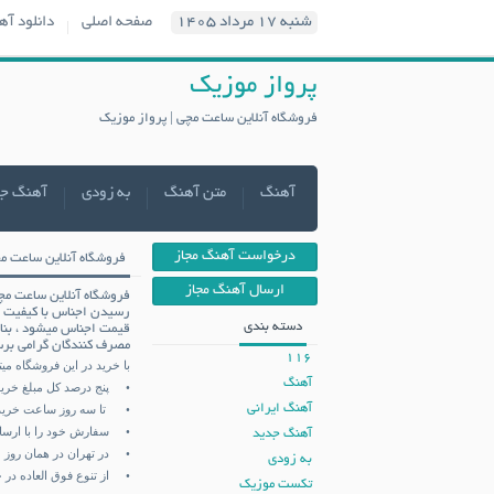
شنبه ۱۷ مرداد ۱۴۰۵
صفحه اصلی
دانلود آه
پرواز موزیک
فروشگاه آنلاین ساعت مچی | پرواز موزیک
آهنگ
متن آهنگ
به زودی
آهنگ ج
درخواست آهنگ مجاز
فروشگاه آنلاین ساعت م
ارسال آهنگ مجاز
فروشگاه آنلاین ساعت مچ
رسیدن اجناس با کیفیت ا
دسته بندی
قیمت اجناس میشود ، بنا 
مصرف کنندگان گرامی برس
116
با خرید در این فروشگاه میتو
آهنگ
• پنج درصد کل مبلغ خرید 
آهنگ ایرانی
• تا سه روز ساعت خریدار
• سفارش خود را با ارسال 
آهنگ جدید
• در تهران در همان روز خ
به زودی
• از تنوع فوق العاده در خ
تکست موزیک