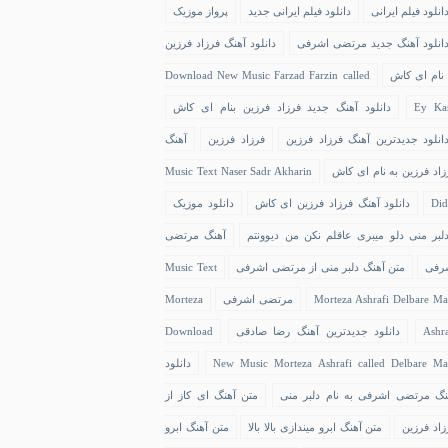
انلود فیلم ایرانی
دانلود فیلم ایرانی جدید
پرواز موزیک
انلود آهنگ جدید مرتضی اشرفی
دانلود آهنگ فرزاد فرزین
 نام ای کاش
Download New Music Farzad Farzin called
Ey Ka
دانلود آهنگ جدید فرزاد فرزین بنام ای کاش
انلود جدیدترین آهنگ فرزاد فرزین
فرزاد فرزین
آهنگ
زاد فرزین به نام ای کاش
Music Text Naser Sadr Akharin
Did
دانلود آهنگ فرزاد فرزین ای کاش
دانلود موزیک
لبر منی دلو میبری عاقلم نکن من دیوونتم
آهنگ مرتضی
رفی
متن آهنگ دلبر منی از مرتضی اشرفی
Music Text
Morteza Ashrafi Delbare Ma
مرتضی اشرفی
Morteza
Ashra
دانلود جدیدترین آهنگ رضا صادقی
Download
New Music Morteza Ashrafi called Delbare Ma
دانلود
نگ مرتضی اشرفی به نام دلبر منی
متن آهنگ ای کاز از
زاد فرزین
متن آهنگ ابرو میندازی بالا بالا
متن آهنگ ابرو