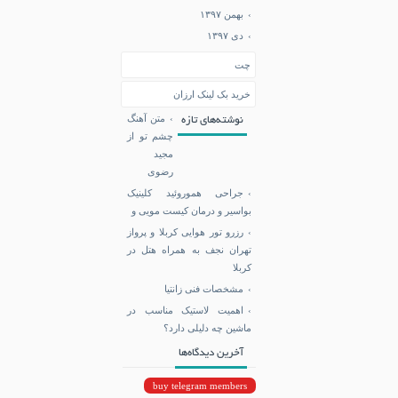
بهمن ۱۳۹۷
دی ۱۳۹۷
چت
خرید بک لینک ارزان
متن آهنگ
نوشته‌های تازه
چشم تو از
مجید
رضوی
جراحی هموروئید کلینیک
بواسیر و درمان کیست مویی و
رزرو تور هوایی کربلا و پرواز
تهران نجف به همراه هتل در
کربلا
مشخصات فنی زانتیا
اهمیت لاستیک مناسب در
ماشین چه دلیلی دارد؟
آخرین دیدگاه‌ها
buy telegram members