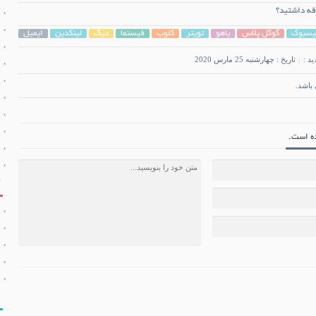
قه داشتید؟
یسبوک
گوگل پلاس
یاهو
تویتر
کلوب
فیسنما
دیگ
لینکدین
ایمیل
ید :
تاریخ : چهارشنبه 25 مارس 2020
باشد.