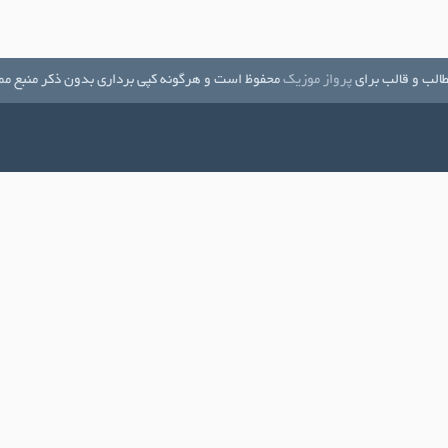
الب و قالب برای
پرواز موزیک
محفوظ است و هرگونه کپی برداری بدون ذکر منبع مم