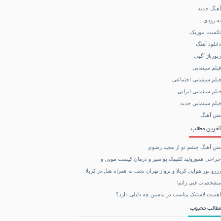
آهنگ جدید
به زودی
تکست موزیک
دانلود آهنگ
رپورتاژ آگهی
فیلم سینمایی
فیلم سینمایی اجتماعی
فیلم سینمایی ایرانی
فیلم سینمایی جدید
متن آهنگ
آخرین مطالب
متن آهنگ چشم تو از مجید رضوی
جراحی هموروئید کلینیک بواسیر و درمان کیست مویی و
رزرو تور هوایی کربلا و پرواز تهران نجف به همراه هتل در کربلا
مشخصات فنی زانتیا
اهمیت لاستیک مناسب در ماشین چه دلیلی دارد؟
مطالب محبوب