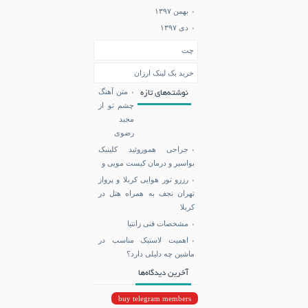
بهمن ۱۳۹۷
دی ۱۳۹۷
چت
خرید بک لینک ارزان
متن آهنگ
نوشته‌های تازه
چشم تو از
مجید
رضوی
جراحی هموروئید کلینیک
بواسیر و درمان کیست مویی و
رزرو تور هوایی کربلا و پرواز
تهران نجف به همراه هتل در
کربلا
مشخصات فنی زانتیا
اهمیت لاستیک مناسب در
ماشین چه دلیلی دارد؟
آخرین دیدگاه‌ها
buy telegram members