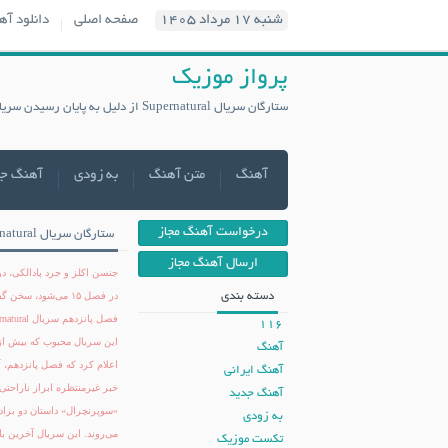
شنبه ۱۷ مرداد ۱۴۰۵
صفحه اصلی
دانلود آه
پرواز موزیک
ستارگان سریال Supernatural از دلیل به پایان رسیدن سریال می‌گویند | پرواز موزیک
آهنگ
متن آهنگ
به زودی
آهنگ ج
درخواست آهنگ مجاز
ستارگان سریال Supernatural از دلیل به پایان رسیدن سریال می‌گویند
ارسال آهنگ مجاز
دسته بندی
در فصل ۱۵ می‌شود، سخن گفتند.
فصل پانزدهم سریال Supernatural فصل نهایی خواهد بود
116
آهنگ
اعلام کرد که فصل پانزدهم،
آهنگ ایرانی
خبر غیرمنتظره ابراز ناراحتی
آهنگ جدید
«سوپرنچرال» داستان دو براد
به زودی
تکست موزیک