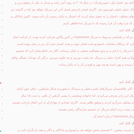
Vampire Slayer و Angel را ساخته بود. فصل اول «سوپرنچرال» در سال ۲۰۰۵ به روی آنتن رفت و تبدیل به یکی از موفق‌ترین و
ناک عملی-تخیلی تلویزیون شد. اگرچه فصل پانزدهم فصل آخر این سریال خواهد بود اما در گذشته نیز
ی مختلف، داستان را به نحوی تمام کردند که احتمال به پایان رسیدن آن داده میشد. اکنون پادالکی و
د که چرا وقت آن فرا رسیده که با سریال خداحافظی کنیم.
کلیک کنید
بنا به گزارش سایت EW، این دو که در همایشی مربوط به سریال Supernatural در لاس وگاس شرکت کرده بودند، از فرآیند اتمام
 کرد که برخلاف شایعات، استودیو تحت فشار نبوده و بحث کنسل شدن آن نیز در میان نبوده است.
تا سریال را با قدرت و بدون هیچگونه ضعفی به پایان برسانند. اکلز نیز خاطرنشان کرد که تصمیم
لانی همه افراد دخیل در سریال، چه پشت دوربین و چه جلوی دوربین، درگیر آن بوده‌اند. همگی واقف
رسیده و بهتر است هرچه بهتر و قوی‌تر آن را به پایان رساند.
کلیک کنید
کثر علاقه‌مندان سریال‌های علمی-تخیلی و ترسناک با محوریت شکار شیاطین، «بافی خون آشام
کُش» را به عنوان بهترین سریال این ژانر معرفی می‌کردند. اما خانواده وینچستر با پیشی گرفتن از بافی، به مدت ۱۵ سال
ای مختلف سرگرم کردند و موفق ظاهر شدند. اگرچه تعدادی از هواداران از این اتفاق ناراحت هستند
لت پشت پرده اتمام سریال، از تصمیم سازندگان راضی هستند.
اتمام آن
کلیک کنید
خوشبختانه فصل پایانی با همان فرمت پیشین ۲۰ قسمتی پخش خواهد شد و امیدواریم پادالکی و اکلز و بقیه بازیگران ثابت و