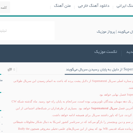
نگ ایرانی
دانلود آهنگ خارجی
متن آهنگ
دید
تکست موزیک
0
مت
جنسن اکلز و جرد پادالکی، دو ستاره اصلی سریال Supernatural از دلایل پشت پرده که باعث به اتمام رسیدن این سریال طولانی
این سریال محبوب که بیش از یک دهه مهمان بینندگان تلویزیونی بوده است، سرانجام به پایان راه خود رسید. ماه گذشته شبکه CW
 آخرین فصل
سریال Supernatural
خواهد بود. بسیاری از طرفداران در شبکه‌های اجتماعی از این
 کردند، چرا که باور داشتند سریال برای همیشه ادامه خواهد داشت.
ر سم و دین وینچستر را بازگو می‌کند که در سرتاسر کشور امریکا به دنبال شکار مخلوقات شیطانی
می‌روند. این سریال آخرین بازمانده شبکه قدیمی WB بود که پیش از این سریال‌های علمی-تخیلی معروفی همچون Buffy the