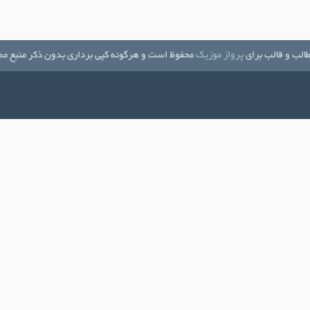
الب و قالب برای
پرواز موزیک
محفوظ است و هرگونه کپی برداری بدون ذکر منبع مم