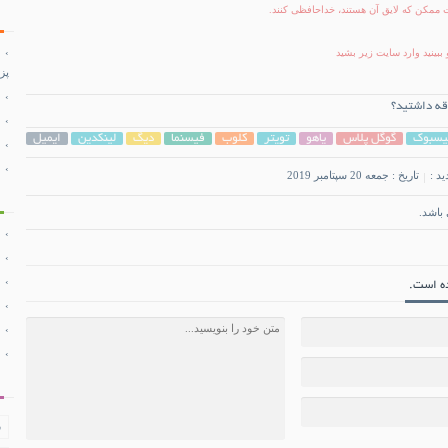
 ممکن که لایق آن هستند، خداحافظی کنند.
ببینید وارد سایت زیر بشید
پز
قه داشتید؟
یسبوک
گوگل پلاس
یاهو
تویتر
کلوب
فیسنما
دیگ
لینکدین
ایمیل
ید :
تاریخ : جمعه 20 سپتامبر 2019
باشد.
ف