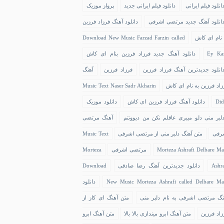
انلود فیلم ایرانی
دانلود فیلم ایرانی جدید
پرواز موزیک
انلود آهنگ جدید مرتضی اشرفی
دانلود آهنگ فرزاد فرزین
 نام ای کاش
Download New Music Farzad Farzin called
Ey Ka
دانلود آهنگ جدید فرزاد فرزین بنام ای کاش
انلود جدیدترین آهنگ فرزاد فرزین
فرزاد فرزین
آهنگ
زاد فرزین به نام ای کاش
Music Text Naser Sadr Akharin
Did
دانلود آهنگ فرزاد فرزین ای کاش
دانلود موزیک
لبر منی دلو میبری عاقلم نکن من دیوونتم
آهنگ مرتضی
رفی
متن آهنگ دلبر منی از مرتضی اشرفی
Music Text
Morteza Ashrafi Delbare Ma
مرتضی اشرفی
Morteza
Ashra
دانلود جدیدترین آهنگ رضا صادقی
Download
New Music Morteza Ashrafi called Delbare Ma
دانلود
نگ مرتضی اشرفی به نام دلبر منی
متن آهنگ ای کاز از
زاد فرزین
متن آهنگ ابرو میندازی بالا بالا
متن آهنگ ابرو