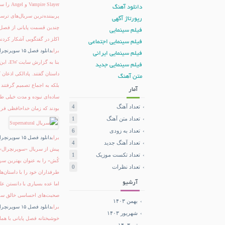
دانلود آهنگ
پربیننده‌ترین سریال‌های ترس
رپورتاژ آگهی
چندین قسمت پایانی از فصل‌ها
فیلم سینمایی
اکلز در گفتگویی آشکار کردن
فیلم سینمایی اجتماعی
برای
دانلود فصل ۱۵ سوپرنچرال
فیلم سینمایی ایرانی
فیلم سینمایی جدید
داستان گفتند. پادالکی اذعان
متن آهنگ
بلکه به اجماع تصمیم گرفتند 
آمار
ساده‌ای نبوده و مدت خیلی طو
تعداد آهنگ
4
بودند که زمان خداحافظی فرا 
تعداد متن آهنگ
1
تعداد به زودی
6
برای
دانلود فصل ۱۵ سوپرنچرال
تعداد آهنگ جدید
4
پیش از سریال «سوپرنچرال» ا
تعداد تکست موزیک
1
تعداد نظرات
0
طرفداران خود را با داستان‌ه
آرشیو
اما عده بسیاری با دانستن ع
صحبت‌های احساسی خالق سریال Supernatural درباره 
بهمن ۱۴۰۳
برای
دانلود فصل ۱۵ سوپرنچرال
شهریور ۱۴۰۳