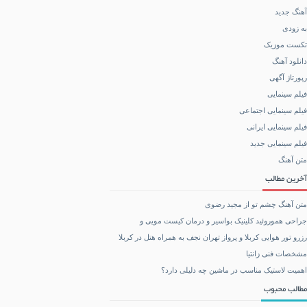
آهنگ جدید
به زودی
تکست موزیک
دانلود آهنگ
رپورتاژ آگهی
فیلم سینمایی
فیلم سینمایی اجتماعی
فیلم سینمایی ایرانی
فیلم سینمایی جدید
متن آهنگ
آخرین مطالب
متن آهنگ چشم تو از مجید رضوی
جراحی هموروئید کلینیک بواسیر و درمان کیست مویی و
رزرو تور هوایی کربلا و پرواز تهران نجف به همراه هتل در کربلا
مشخصات فنی زانتیا
اهمیت لاستیک مناسب در ماشین چه دلیلی دارد؟
مطالب محبوب