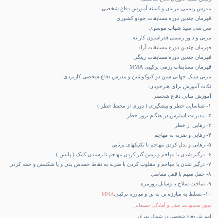
مدرس رسمی مربیان و کمیته آموزش دفاع شخصی
قهرمان چندین دوره مسابقات جودو کشوری
سن سی سید شهاب موسوی
مربی و داور رسمی فدراسیون کاراته
قهرمان چندین دوره مسابقات آزاد
قهرمان چندین دوره مسابقات رینگی
قهرمان مسابقات رزمی ترکیبی MMA
مربی سبک جهانی شین دو کیوکوشین و مدرس دفاع شخصی کاربردی
نکات آموزش برای هنرجویان:
آموزش مبانی دفاع شخصی
۱- شناسایی خطر و پیشگیری ( دوری از محیط خطر )
۲- مدیریت استرس در هنگام بروز خطر
۳- رهایی از خطر
۴- رهایی و ضربه به مهاجم
۵- رهایی و بدل کردن مهاجم با تکنیکهای پرتابی
۶- درگیر شدن با مهاجم و زمین گیر کردن مهاجم تا رسیدن کمک ( پلیس )
۷- درگیر شدن با مهاجم و مقلوب کردن با ضربه به نقاط حساس بدن و یا شکستن و خفه کردن
۸- حمل متهم با قفل مفاصل
۹- ساخت سلاح با وسایل روزمره
۱۰- تسلط به مبارزه تن به تن و مبارزه ترکیبی
MMA
بدون محدودیت سنی و آمادگی جسمانی
آموزش دفاع شخصی در شمال تهران