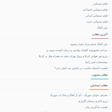
فیلم سینمایی
خرید BCAA
فیلم سینمایی اجتماعی
فیلم سینمایی ایرانی
خرید بلیط هواپیما
فیلم سینمایی جدید
متن آهنگ
بلیط هواپیما تهران مشهد
آخرین مطالب
متن آهنگ چشم تو از مجید رضوی
جراحی هموروئید کلینیک بواسیر و درمان کیست مویی و
رزرو تور هوایی کربلا و پرواز تهران نجف به همراه هتل در کربلا
مشخصات فنی زانتیا
اهمیت لاستیک مناسب در ماشین چه دلیلی دارد؟
مطالب محبوب
مطالب تصادفی
معرفی خوبان موزیک – آی آر آهنگ و شاد اب موزیک
رژیم لاغری سبحان گلزاری
اهمیت یادگیری زبان