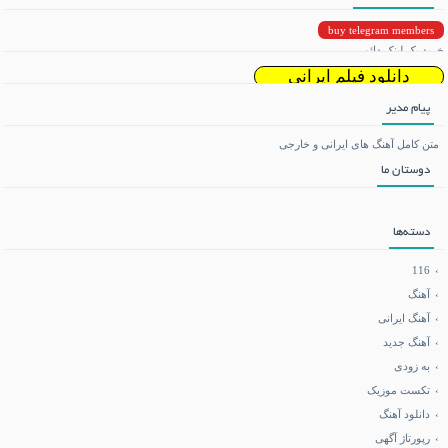
buy telegram members
خرید بک لینک دائمی
دانلود فیلم ایرانی
پیام مدیر
دانلود ریمیکس
متن کامل آهنگ های ایرانی و خارجی
دوستان ما
تماشای آنلاین فیلم و سریال
می بی نیم
دسته‌ها
دانلود بازی اندروید
116
آهنگ
آهنگ ایرانی
فروشگاه تجهیزات کوهنوردی
آهنگ جدید
به زودی
آموزش هاستینگ و سرور
تکست موزیک
دانلود آهنگ
خرید کالا
رپورتاژ آگهی