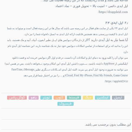
ساعته می باشد و مدت زیادیست که در این زمینه فعالیت می کیند .
اپل ایدی دائمی + امنیت بالا + تحویل فوری + نماد اعتماد
https://drappleid.com/
۲٫ اپل ایدی ۲۴
اپل ایدی ۲۴ یکی از سایت های فعال در این زمینه می باشد که سال ها در این زمینه فعال است و میتواند به شما
اپل ایدی با کیفیت و رسمی بدهد همچنین قابلیت ارائه اپل ایدی به ایمیل دلخواه شما را نیز دارد .
آیا شما نیاز به اپل آیدی دارید ؟
اگر از دارندگان ديوايس هاي اپــل نظير آيفون، آيپاد، آيپد و مک هستيد، بايد
اين را بدانيد که براي استفاده از تمامي امکانات ديوايس خود نياز به يک شناسه داريد. اين شناسه اپل آيدي نام
دارد
مي توان آن را کليد ورود به دنياي اپل و امکانات آن دانست. در قدم اول اگر ديوايس خريده ايد و قصد دانلود
اپليکيشن از AppStore داشته باشيد، بـــدون داشتن اپل آيدي اين امکان وجود نــخواهد داشت. پس در همين ابتدا
مي توانيد به ضرورت وجود اپل آيدي پي ببريد. البته اپل آيدي امــکانات ديــگري نظير FaceTime, iMessage,
iCloud, Find My iPhone, Find My Friends, Game Center و … را نيز در اختيار شما قرار مي دهد
https://appleid24.ir/
ایمیل
لینکدین
دیگ
فیسنما
کلوب
تویتر
یاهو
گوگل پلاس
فیسبوک
این مطلب بدون برچسب می باشد.