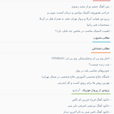
متن آهنگ چشم تو از مجید رضوی
جراحی هموروئید کلینیک بواسیر و درمان کیست مویی و
رزرو تور هوایی کربلا و پرواز تهران نجف به همراه هتل در کربلا
مشخصات فنی زانتیا
اهمیت لاستیک مناسب در ماشین چه دلیلی دارد؟
مطالب محبوب
مطالب تصادفی
اخبار وی پی ان و فیلترشکن .وی پی ان | VPNIRAN
چت زنده چیست؟
خودروهای شاسی‌ بلند در بوق
باشگاه دفاع شخصی (آموزش دفاع شخصی در شمال تهران)
بهترین روش ها برای رونق کسب و کار اینترنتی
بزودی از پرواز موزیک
آرشیو
دانلود آهنگ فرزاد فرزین ای کاش
دانلود آهنگ مرتضی اشرفی دلبر منی
دانلود آهنگ ناصر صدر به نام آخرین دیدار