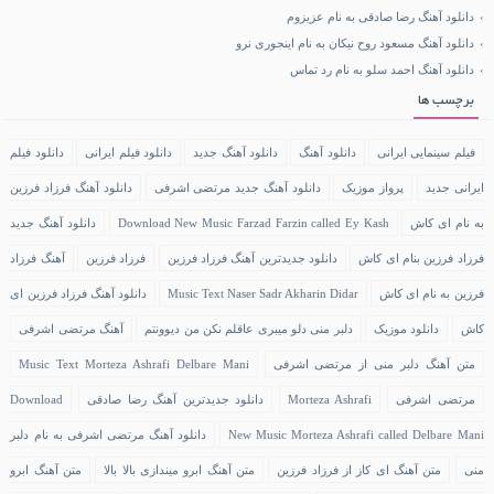
دانلود آهنگ رضا صادقی به نام عزیزوم
دانلود آهنگ مسعود روح نیکان به نام اینجوری نرو
دانلود آهنگ احمد سلو به نام رد تماس
برچسب ها
فیلم سینمایی ایرانی
دانلود آهنگ
دانلود آهنگ جدید
دانلود فیلم ایرانی
دانلود فیلم
ایرانی جدید
پرواز موزیک
دانلود آهنگ جدید مرتضی اشرفی
دانلود آهنگ فرزاد فرزین
به نام ای کاش
Download New Music Farzad Farzin called Ey Kash
دانلود آهنگ جدید
فرزاد فرزین بنام ای کاش
دانلود جدیدترین آهنگ فرزاد فرزین
فرزاد فرزین
آهنگ فرزاد
فرزین به نام ای کاش
Music Text Naser Sadr Akharin Didar
دانلود آهنگ فرزاد فرزین ای
کاش
دانلود موزیک
دلبر منی دلو میبری عاقلم نکن من دیوونتم
آهنگ مرتضی اشرفی
متن آهنگ دلبر منی از مرتضی اشرفی
Music Text Morteza Ashrafi Delbare Mani
مرتضی اشرفی
Morteza Ashrafi
دانلود جدیدترین آهنگ رضا صادقی
Download
New Music Morteza Ashrafi called Delbare Mani
دانلود آهنگ مرتضی اشرفی به نام دلبر
منی
متن آهنگ ای کاز از فرزاد فرزین
متن آهنگ ابرو میندازی بالا بالا
متن آهنگ ابرو