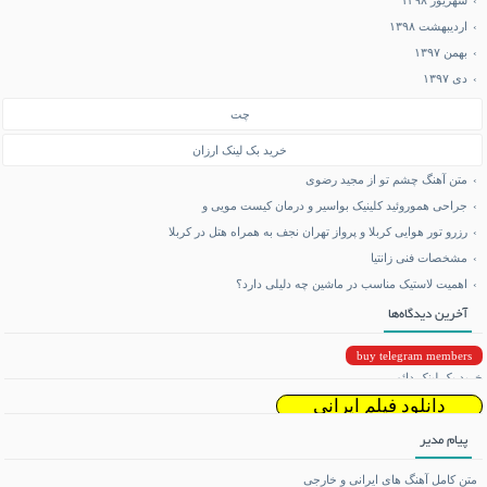
شهریور ۱۳۹۸
اردیبهشت ۱۳۹۸
بهمن ۱۳۹۷
دی ۱۳۹۷
چت
خرید بک لینک ارزان
متن آهنگ چشم تو از مجید رضوی
جراحی هموروئید کلینیک بواسیر و درمان کیست مویی و
رزرو تور هوایی کربلا و پرواز تهران نجف به همراه هتل در کربلا
مشخصات فنی زانتیا
اهمیت لاستیک مناسب در ماشین چه دلیلی دارد؟
آخرین دیدگاه‌ها
buy telegram members
خرید بک لینک دائمی
دانلود فیلم ایرانی
پیام مدیر
دانلود ریمیکس
متن کامل آهنگ های ایرانی و خارجی