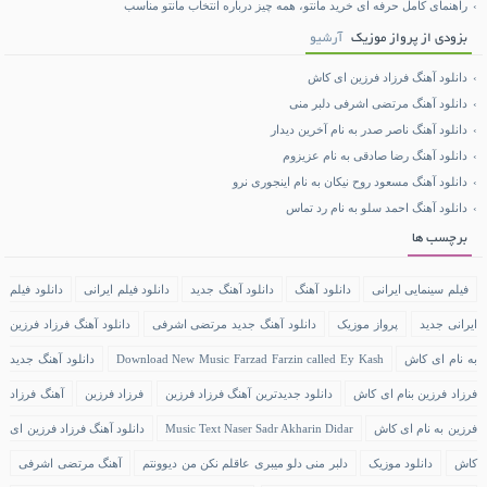
راهنمای کامل حرفه ای خرید مانتو، همه چیز درباره انتخاب مانتو مناسب
بزودی از پرواز موزیک
آرشیو
دانلود آهنگ فرزاد فرزین ای کاش
دانلود آهنگ مرتضی اشرفی دلبر منی
دانلود آهنگ ناصر صدر به نام آخرین دیدار
دانلود آهنگ رضا صادقی به نام عزیزوم
دانلود آهنگ مسعود روح نیکان به نام اینجوری نرو
دانلود آهنگ احمد سلو به نام رد تماس
برچسب ها
فیلم سینمایی ایرانی
دانلود آهنگ
دانلود آهنگ جدید
دانلود فیلم ایرانی
دانلود فیلم
ایرانی جدید
پرواز موزیک
دانلود آهنگ جدید مرتضی اشرفی
دانلود آهنگ فرزاد فرزین
به نام ای کاش
Download New Music Farzad Farzin called Ey Kash
دانلود آهنگ جدید
فرزاد فرزین بنام ای کاش
دانلود جدیدترین آهنگ فرزاد فرزین
فرزاد فرزین
آهنگ فرزاد
فرزین به نام ای کاش
Music Text Naser Sadr Akharin Didar
دانلود آهنگ فرزاد فرزین ای
کاش
دانلود موزیک
دلبر منی دلو میبری عاقلم نکن من دیوونتم
آهنگ مرتضی اشرفی