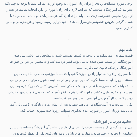
برخی موارد مشکلات زیادی را برای زبان آموزان به وجود آورده اند. اما شما با توجه به چند نکته
میتوانید یک آموزشگاه مناسب که شرایط لازم برای زبان آموزی را دارد انتخاب نمایید. در بسیار
از موارد
تدریس خصوصی زبان
می تواند برای افراد کم هزینه تر باشد و یا حتی می توانید با
شما با گرفتن
تدریس خصوصی در منزل
به هدف خود در این زمینه برسید و هزینه زمانی و مالی
کمتر را بدهید.
نکات مهم
قیمت شهریه آموزشگاه ها با توجه به قیمت تصویب شده و مشخص می باشد. پس هیچ
آموزشگاهی از قیمت تعیین شده نه می تواند کمتر دریافت کند و نه بیشتر. در غیر این صورت
آموزشگاه برخلاف قانون عمل کرده است.
اما بسیاری از افراد به دنبال یافتن آموزشگاهی با خدمات آموزشی مناسب اما قیمت پایین
هستند. این را باید به شما بگویم که پایین بودن بیش از حد قیمت شهریه میتواند دلایلی زیادی
داشته باشد که به ضرر شما تمام شود. مثلا ممکن است آموزش کتابی که در یک ترم به پایان
میرسد، چند ترم طول بکشد. و این نکته را هم در نظر بگیرید که بالا بودن قیمت شهریه نشان
دهنده کیفیت کار آموزشی آنها نمی باشد. پس مراقب باشید.
یکی از مزیت های آموزشگاه ما، دریافت شهریه پس از اتمام دوره و یادگیری کامل زبان آموز
می باشد. و زبان آموز در صورت عدم یادگیری میتواند از پرداخت شهریه اجتناب کند.
اساتید مجرب در آموزشگاه
می توانیم بگوییم یک موسسه خوب را میتوان از طریق اساتید آن آموزشگاه شناخت. داشتن
اساتیدی با تجربه ی چند ساله و مهارت های بالا و رزومه های قوی یکی از نقطه قوت های