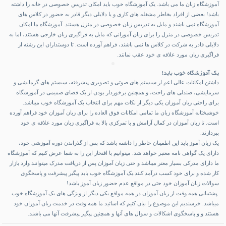
آموزشگاه زبان ما می باشد. یک آموزشگاه خوب باید امکان تدریس خصوصی در خانه را داشته
باشد! بعضی از افراد بخاطر مشغله های کاری و یا دلایلی دیگر قادر به حضور در کلاس های
آموزشگاه نمی باشند و مایل به تدریس زبان خصوصی در منزل هستند. آموزشگاه ما امکان
تدریس خصوصی در منزل را برای زبان آموزانی که مایل به فراگیری زبان خارجی هستند، اما به
دلایلی قادر به شرکت در کلاس ها نمی باشند، فراهم آورده است. تا دوستداران این رشته از
فراگیری زبان مورد علاقه ی خود عقب نمانند.
یک آموزشگاه خوب باید!
داشتن امکانات عالی اعم از سیستم های صوتی و تصویری پیشرفته، سیستم های گرمایشی و
سرمایشی، صندلی های راحت، و همچنین برخوردار بودن از یک فضای صمیمی در آموزشگاه
برای راحتی زبان آموزان یکی دیگر از نکات مهم برای انتخاب یک آموزشگاه خوب میباشد.
خوشبختانه آموزشگاه زبان ما تمامی امکانات فوق العاده را برای زبان آموزان خود فراهم آورده
است. تا زبان آموزان در کمال آرامش و با تمرکزی بالا به فراگیری زبان مورد علاقه ی خود
بپردازند.
یک زبان آموز باید این اطمینان خاطر را داشته باشد که پس از گذراندن دوره آموزشی خود،
دارای یک گواهی نامه معتبر خواهد شد. میتوانیم با افتخار این را به شما عرض کنیم که آموزشگاه
ما دارای مدرکی بسیار معتر میباشد و حتی زبان آموزان پس از دریافت مدرک میتوانند وارد بازار
کار شده و برای خود کسب درآمد کنند.یک آموزشگاه خوب باید پیگیر پیشرفت و پاسخگوی
سوالات زبان آموزان خود حتی در مواقع عدم حضور زبان آموز باشد!
پشتیبانی همه وقت از زبان آموزان در همه مواقع یکی دیگر از ویژگی های یک آموزشگاه خوب
میباشد. خرسندیم این موضوع را بیان کنیم که اساتید ما همه وقت در خدمت زبان آموزان خود
هستند و و پاسخگوی اشکالات و سوال های آنها و همچنین پیگیر پیشرفت آنها می باشند.