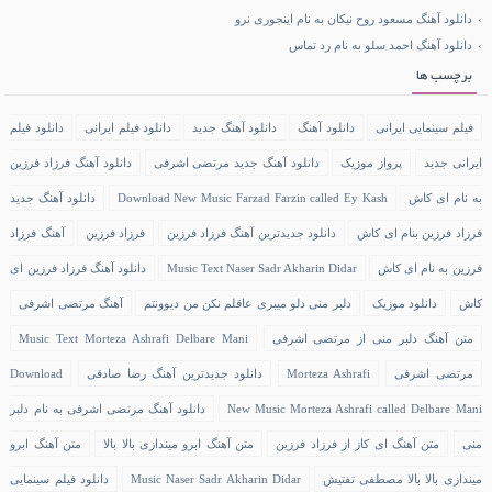
دانلود آهنگ مسعود روح نیکان به نام اینجوری نرو
دانلود آهنگ احمد سلو به نام رد تماس
برچسب ها
فیلم سینمایی ایرانی
دانلود آهنگ
دانلود آهنگ جدید
دانلود فیلم ایرانی
دانلود فیلم
ایرانی جدید
پرواز موزیک
دانلود آهنگ جدید مرتضی اشرفی
دانلود آهنگ فرزاد فرزین
به نام ای کاش
Download New Music Farzad Farzin called Ey Kash
دانلود آهنگ جدید
فرزاد فرزین بنام ای کاش
دانلود جدیدترین آهنگ فرزاد فرزین
فرزاد فرزین
آهنگ فرزاد
فرزین به نام ای کاش
Music Text Naser Sadr Akharin Didar
دانلود آهنگ فرزاد فرزین ای
کاش
دانلود موزیک
دلبر منی دلو میبری عاقلم نکن من دیوونتم
آهنگ مرتضی اشرفی
متن آهنگ دلبر منی از مرتضی اشرفی
Music Text Morteza Ashrafi Delbare Mani
مرتضی اشرفی
Morteza Ashrafi
دانلود جدیدترین آهنگ رضا صادقی
Download
New Music Morteza Ashrafi called Delbare Mani
دانلود آهنگ مرتضی اشرفی به نام دلبر
منی
متن آهنگ ای کاز از فرزاد فرزین
متن آهنگ ابرو میندازی بالا بالا
متن آهنگ ابرو
میندازی بالا بالا مصطفی تفتیش
Music Naser Sadr Akharin Didar
دانلود فیلم سینمایی