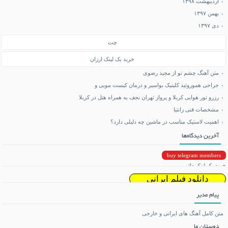
اردیبهشت ۱۳۹۸
بهمن ۱۳۹۷
دی ۱۳۹۷
چت
خرید بک لینک ارزان
متن آهنگ چشم تو از مجید رضوی
جراحی هموروئید کلینیک بواسیر و درمان کیست مویی و
رزرو تور هوایی کربلا و پرواز تهران نجف به همراه هتل در کربلا
مشخصات فنی زانتیا
اهمیت لاستیک مناسب در ماشین چه دلیلی دارد؟
آخرین دیدگاه‌ها
buy telegram members
خرید بک لینک دائمی
دانلود فیلم ایرانی
پیام مدیر
دانلود ریمیکس
متن کامل آهنگ های ایرانی و خارجی
دوستان ما