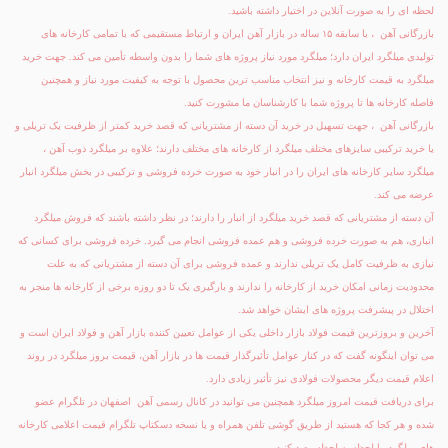
لحظه ای را به صورت آنلاین در اختیار داشته باشید.
بازرگانی آهن ، با سابقه ۱۵ ساله در بازار آهن ایران و ارتباط مستقیمی که با تمامی کارخانه های
تولیدی میلگرد ایران دارد؛ میلگرد مورد نیاز پروژه های شما را بدون واسطه تأمین می کند. جهت خرید
میلگرد به قیمت کارخانه و نیز انتخاب مناسب ترین محصول با توجه به کیفیت مورد نیاز و همچنین
فاصله کارخانه ها تا پروژه شما با کارشناسان ما مشورت کنید.
بازرگانی آهن ، جهت تسهیل در خرید آن دسته از مشتریانی که قصد خرید کمتر از ظرفیت یک تریلی و
یا خرید ترکیبی سایزهای مختلف میلگرد از کارخانه های مختلف دارند؛ علاوه بر میلگرد ذوب آهن ،
میلگرد سایر کارخانه های ایران را در انبار خود به صورت خرده فروشی و ترکیبی در بخش میلگرد انبار
عرضه می کند.
آن دسته از مشتریانی که قصد خرید میلگرد از انبار را دارند؛ در نظر داشته باشند که فروش میلگرد
انباری، هم به صورت خرده فروشی و هم عمده فروشی انجام می گیرد. خرده فروشی برای کسانی که
نیازی به ظرفیت کامل یک تریلی ندارند و عمده فروشی برای آن دسته از مشتریانی که به علت
محدودیت زمانی امکان خرید از کارخانه را ندارند و بارگیری یک تا دو روزه برخی از کارخانه ها منجر به
اختلال در پیشرفت پروژه های ایشان خواهد شد.
آخرین و بروزترین
قیمت فولاد
بازار داخلی یکی از عوامل تعیین کننده بازار آهن و فولاد ایران است و
می توان اینگونه گفت که در کنار عوامل تأثیرگذار قیمت ها در بازار آهن، قیمت بروز میلگرد در روند
اعلام قیمت دیگر محصولات فولادی نیز تأثیر زیادی دارد.
برای دریافت قیمت امروز میلگرد همچنین می توانید در کانال رسمی آهن اصفهان در تلگرام عضو
شده و هر کجا که هستید از طریق گوشی تلفن همراه و یا نسخه دسکتاپ تلگرام قیمت اعلامی کارخانه
های میلگرد را لحظه به لحظه رصد کنید.