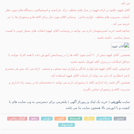
می کند.
آقای قهوه علاوه بر ارائه قهوه در مدل های مختلف ترک ،فرانسه و اسپشیالیتی ،دستگاه های مورد نظر
،آسیاب ،سیروپ های مختلف ،لوازم جانبی و سایر اقلام مورد نیاز برای کافه ها و رستوران ها را نیز
عرضه می کند .
چنانچه قصد
خرید اسپرسوساز
دارید می توانید در وبسایت آقای قهوه انتخاب های بسیار خوبی با قیمت
بسیار مناسب داشته باشید .
همچنین
آقای قهوه
بیش از ۲۰ آیتم منوی کافه ها را در وبسایتش آموزش داده تا همه افراد بتوانند با
حداقل امکانات در منزل کافه کوچک داشته باشند.
فراموش نکنید آقای قهوه هم لوازم خانگی و لوازم نیمه صنعتی و صنعتی ارائه می کند پس هر مشتری
با هر انتظاری که دارد می تواند از خدمات آقای قهوه استفاده کند.
همچنین اگر قصد راه اندازی کافه یا رستوران دارید می توانید با متخصصان ما در زمینه راه انداری و
مدیریت کافه و رستوران تماس بگیرید.
سایت
بکوریتی
( خرید بک لینک و رپورتاژ آگهی ) پلتفرمی برای دسترسی به وب سایت های با
کیفیت و با اتوریتی بالا همچون سایت ما می باشد.
ایمیل
لینکدین
دیگ
فیسنما
کلوب
تویتر
یاهو
گوگل پلاس
فیسبوک