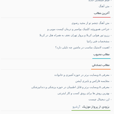
فیلم سینمایی جدید
متن آهنگ
بلیط هواپیما تهران مشهد
آخرین مطالب
متن آهنگ چشم تو از مجید رضوی
جراحی هموروئید کلینیک بواسیر و درمان کیست مویی و
رزرو تور هوایی کربلا و پرواز تهران نجف به همراه هتل در کربلا
مشخصات فنی زانتیا
اهمیت لاستیک مناسب در ماشین چه دلیلی دارد؟
مطالب محبوب
مطالب تصادفی
معرفی ۵ وبسایت برتر در حوزه آشپزی و خانواده
مقایسه فارکس و باینری آپشن
معرفی ۵ وبسایت برتر و قابل اطمینان در حوزه پزشکی و دندانپزشکی
بهترین روش ها برای رونق کسب و کار اینترنتی
ارز دیجیتال چیست
بزودی از پرواز موزیک
آرشیو