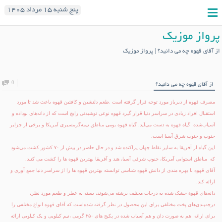
پنج شنبه ۱۵ مرداد ۱۴۰۵
پرواز موزیک
از آقای قهوه چه می دانید؟ | پرواز موزیک
0
از آقای قهوه چه می دانید؟
مصرف قهوه از دیرباز مورد توجه قرار گرفته است .طعم دلنشین و کافئین قهوه باعث شد تا مورد
استقبال افراد زیادی در سراسر دنیا قرار گیرد
قهوه نوعی نوشیدنی رایج است که از دانه‌های بوداده و
آسیاب‌شده گیاه قهوه به دست می‌آید. گیاه
قهوه
بومی مناطق نیمه‌گرمسیری آمریکا و برخی از جزایر
جنوب و جنوب شرق آسیا است.
این گیاه از آفریقا به سایر نقاط جهان پراکنده شد و در حال حاضر در بیش از ۷۰ کشور کشت می‌شود
که مناطق استوایی آمریکا، جنوب شرقی آسیا، هند و آفریقا بهترین قهوه ها را کشت می کنند.
آقای قهوه با بهره مندی از دانش قهوه شناسی توانسته بهترین قهوه ها را از سراسر دنیا جمع آوری و
ارائه کند.
دانه‌های قهوهٔ خشک شده به درجات مختلف برشته می‌شوند، بسته به عطر و طعم مورد نظر،
درجه‌بندی‌های پخت مختلفی برای این محصول در نظر گرفته شده‌است که آقای قهوه انواع مختلفی را
برای ارائه هم به صورت دان و هم آسیاب شده در پکیج های ۲۵۰ گرمی ،نیم کیلویی و یک کیلویی ارائه