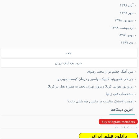
آبان ۱۳۹۸
مهر ۱۳۹۸
شهریور ۱۳۹۸
اردیبهشت ۱۳۹۸
بهمن ۱۳۹۷
دی ۱۳۹۷
چت
خرید بک لینک ارزان
متن آهنگ چشم تو از مجید رضوی
جراحی هموروئید کلینیک بواسیر و درمان کیست مویی و
رزرو تور هوایی کربلا و پرواز تهران نجف به همراه هتل در کربلا
مشخصات فنی زانتیا
اهمیت لاستیک مناسب در ماشین چه دلیلی دارد؟
آخرین دیدگاه‌ها
buy telegram members
خرید بک لینک دائمی
دانلود فیلم ایرانی