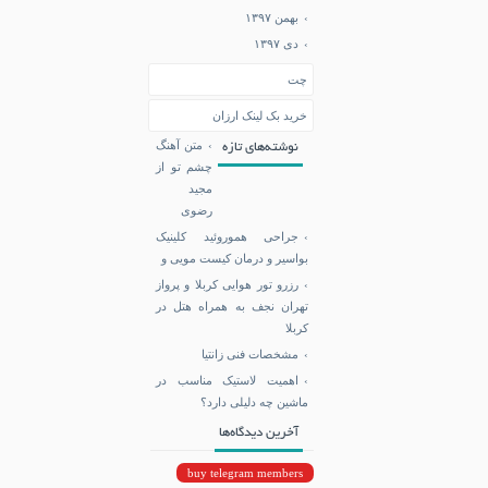
بهمن ۱۳۹۷
دی ۱۳۹۷
چت
خرید بک لینک ارزان
متن آهنگ
نوشته‌های تازه
چشم تو از
مجید
رضوی
جراحی هموروئید کلینیک
بواسیر و درمان کیست مویی و
رزرو تور هوایی کربلا و پرواز
تهران نجف به همراه هتل در
کربلا
مشخصات فنی زانتیا
اهمیت لاستیک مناسب در
ماشین چه دلیلی دارد؟
آخرین دیدگاه‌ها
buy telegram members