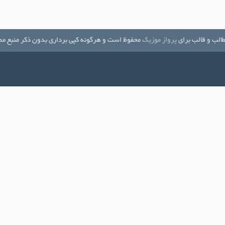
الب و قالب برای
پرواز موزیک
محفوظ است و هرگونه کپی برداری بدون ذکر منبع مم