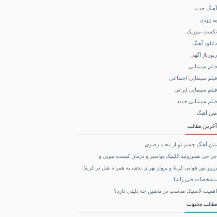
آهنگ جدید
به زودی
تکست موزیک
دانلود آهنگ
رپورتاژ آگهی
فیلم سینمایی
فیلم سینمایی اجتماعی
فیلم سینمایی ایرانی
فیلم سینمایی جدید
متن آهنگ
آخرین مطالب
متن آهنگ چشم تو از مجید رضوی
جراحی هموروئید کلینیک بواسیر و درمان کیست مویی و
رزرو تور هوایی کربلا و پرواز تهران نجف به همراه هتل در کربلا
مشخصات فنی زانتیا
اهمیت لاستیک مناسب در ماشین چه دلیلی دارد؟
مطالب محبوب