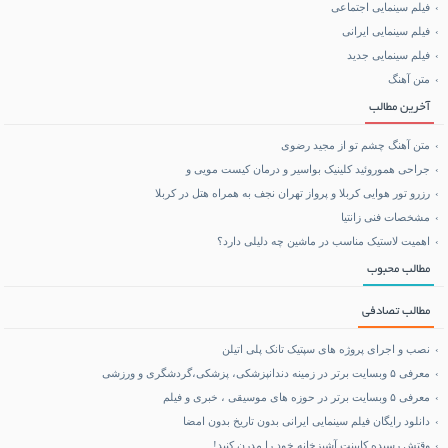
فیلم سینمایی اجتماعی
فیلم سینمایی ایرانی
خرید بلیط هواپیما
فیلم سینمایی جدید
متن آهنگ
بلیط هواپیما تهران مشهد
آخرین مطالب
متن آهنگ چشم تو از مجید رضوی
جراحی هموروئید کلینیک بواسیر و درمان کیست مویی و
رزرو تور هوایی کربلا و پرواز تهران نجف به همراه هتل در کربلا
مشخصات فنی زانتیا
اهمیت لاستیک مناسب در ماشین چه دلیلی دارد؟
مطالب محبوب
مطالب تصادفی
نصب و اجرای پروژه های سپتیک تانک پلی اتیلن
معرفی ۵ وبسایت برتر در زمینه دندانپزشکی، پزشکی،گردشگری و ورزشی
معرفی ۵ وبسایت برتر در حوزه های موسیقی ، خبری و فیلم
دانلود رایگان فیلم سینمایی ایرانی بدون تاریخ بدون امضا
وقتش رسیده کابینت آشپزخانه خود را مدرن کنید!