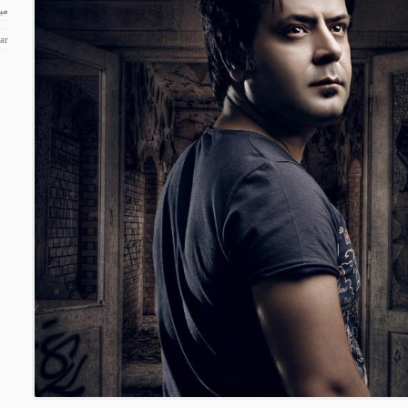
می
ar