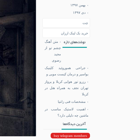
بهمن ۱۳۹۷
دی ۱۳۹۷
چت
خرید بک لینک ارزان
متن آهنگ
نوشته‌های تازه
چشم تو از
مجید
رضوی
جراحی هموروئید کلینیک
بواسیر و درمان کیست مویی و
رزرو تور هوایی کربلا و پرواز
تهران نجف به همراه هتل در
کربلا
مشخصات فنی زانتیا
اهمیت لاستیک مناسب در
ماشین چه دلیلی دارد؟
آخرین دیدگاه‌ها
buy telegram members