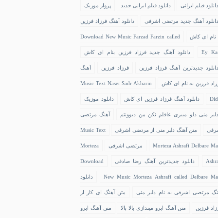
انلود فیلم ایرانی
دانلود فیلم ایرانی جدید
پرواز موزیک
انلود آهنگ جدید مرتضی اشرفی
دانلود آهنگ فرزاد فرزین
 نام ای کاش
Download New Music Farzad Farzin called
Ey Ka
دانلود آهنگ جدید فرزاد فرزین بنام ای کاش
انلود جدیدترین آهنگ فرزاد فرزین
فرزاد فرزین
آهنگ
زاد فرزین به نام ای کاش
Music Text Naser Sadr Akharin
Did
دانلود آهنگ فرزاد فرزین ای کاش
دانلود موزیک
لبر منی دلو میبری عاقلم نکن من دیوونتم
آهنگ مرتضی
رفی
متن آهنگ دلبر منی از مرتضی اشرفی
Music Text
Morteza Ashrafi Delbare Ma
مرتضی اشرفی
Morteza
Ashra
دانلود جدیدترین آهنگ رضا صادقی
Download
New Music Morteza Ashrafi called Delbare Ma
دانلود
نگ مرتضی اشرفی به نام دلبر منی
متن آهنگ ای کاز از
زاد فرزین
متن آهنگ ابرو میندازی بالا بالا
متن آهنگ ابرو